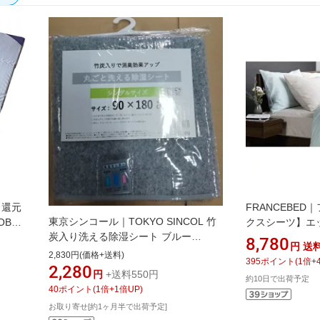
ト還元
FRANCEBE
東京シンコール｜TOKYO SINCOL 竹
OBO
クスシーツ】エ
炭入り洗える除湿シート ブルー
 ハ
ワイドダブルサ
8,780
円
送
98005166 [90×180cm /シングルサイ
7-
100%/154×19
2,830円(価格+送料)
395
ポイント
(
1
倍+
ズ /除湿パッド]
スベッド
2,280
円
+送料550円
約10日で出荷予定
40
ポイント
(
1
倍+
1
倍UP)
お取り寄せ[約1ヶ月半で出荷予定]