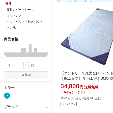
寝具
寝具カバー・シーツ
マットレス
ベッドパッド・敷きパッド
その他
商品価格
~
【エントリーで最大全額ポイン
検索
｜8/11まで】 生毛工房｜UMO K
ダブルレイヤーマットレス レーブ
34,800
円
送料無料
カラー
ードタイプ グレー×ブルー UM-B5
316
ポイント
(
1
倍)
HS [シングルサイズ]
15:00までの注文で最短8/9お届け
ブランド