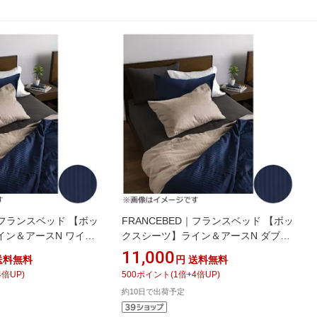
D｜フランスベッド 【ボッ
FRANCEBED｜フランスベッド 【ボッ
イン＆アースN ワイド
クスシーツ】ライン＆アースN ダブル
綿
サイズ（綿100％/140×195×35cm/ネイ
11,000
送料無料
円
送料無料
5×35cm/ネイビー） フ
ビー） フランスベッド
4
倍UP)
500
ポイント
(
1
倍+
4
倍UP)
約10日で出荷予定