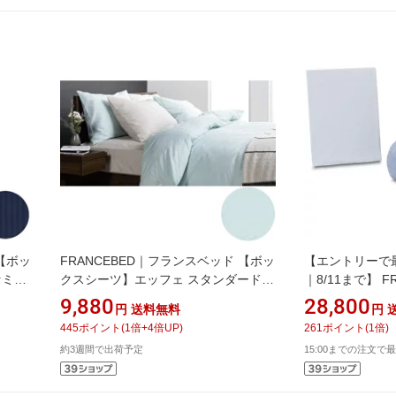
 【ボッ
FRANCEBED｜フランスベッド 【ボッ
【エントリーで
セミダ
クスシーツ】エッフェ スタンダード
｜8/11まで】 
5cm/
クィーンサイズ(綿
ベッド 【ベッド
9,880
28,800
円
送料無料
円
100%/170×195×35cm/ブルー) フラン
ツ】クラウディ
445
ポイント
(
1
倍+
4
倍UP)
261
ポイント
(
1
倍)
スベッド
トレスカバー(
約3週間で出荷予定
15:00までの注文で最
ズ/154×195c
ド