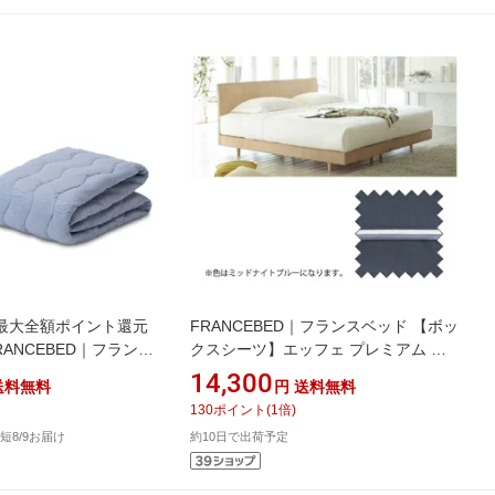
最大全額ポイント還元
FRANCEBED｜フランスベッド 【ボッ
FRANCEBED｜フランス
クスシーツ】エッフェ プレミアム セ
パッド/ボックスシー
ミダブルサイズ(綿
14,300
送料無料
円
送料無料
アベッドパッド＆マッ
100%/122×195×40cm/ミッドナイトブ
130
ポイント
(
1
倍)
ワイドダブルサイ
ルー) フランスベッド
短8/9お届け
約10日で出荷予定
m/ブルー) フランスベッ