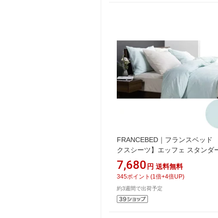
FRANCEBED｜フランスベッド
クスシーツ】エッフェ スタン
ダブルサイズ(綿
7,680
円
送料無料
100%/140×195×35cm/ブルー)
345
ポイント
(
1
倍+
4
倍UP)
スベッド
約3週間で出荷予定