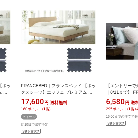
 【ボッ
FRANCEBED｜フランスベッド 【ボッ
【エントリーで
 ワ
クスシーツ】エッフェ プレミアム ク
｜8/11まで】 
ィーンサイズ(綿
ベッド 【ボッ
17,600
6,580
円
送料無料
円
送
ナイトブ
100%/170×195×40cm/ミッドナイトブ
スタンダード 
160
ポイント
(
1
倍)
295
ポイント
(
1
倍+
ルー) フランスベッド
100%/122×19
15:00までの注文で最
クイーン
スベッド
約10日で出荷予定