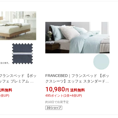
D｜フランスベッド 【ボッ
FRANCEBED｜フランスベッド 【ボッ
フェ プレミアム キ
クスシーツ】エッフェ スタンダード
/195×195×40cm/
キングサイズ(綿
10,980
送料無料
円
送料無料
ー) フランスベッド
100%/195×195×35cm/ブルー) フラン
4
倍UP)
495
ポイント
(
1
倍+
4
倍UP)
スベッド
約10日で出荷予定