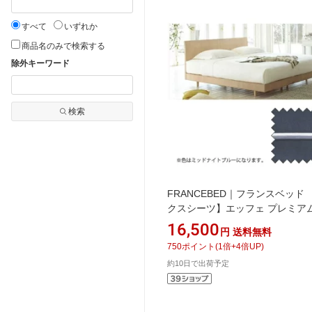
すべて
いずれか
商品名のみで検索する
除外キーワード
検索
FRANCEBED｜フランスベッド
クスシーツ】エッフェ プレミアム
イドダブルサイズ(綿
16,500
円
送料無料
100%/154×195×40cm/ミッド
750
ポイント
(
1
倍+
4
倍UP)
ルー) フランスベッド
約10日で出荷予定