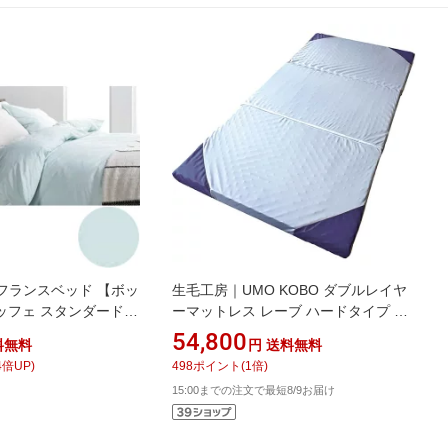
D｜フランスベッド 【ボッ
生毛工房｜UMO KOBO ダブルレイヤ
ッフェ スタンダード
ーマットレス レーブ ハードタイプ グ
イズ(綿
レー×ブルー UM-B57-HD [ダブルサイ
54,800
料無料
円
送料無料
5×35cm/ブルー) フラン
ズ]
4
倍UP)
498
ポイント
(
1
倍)
15:00までの注文で最短8/9お届け