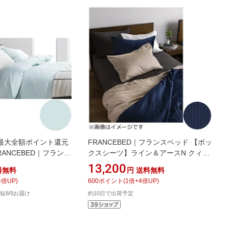
最大全額ポイント還元
FRANCEBED｜フランスベッド 【ボッ
FRANCEBED｜フランス
クスシーツ】ライン＆アースN クィー
クスシーツ】エッフェ
ンサイズ（綿100％/170×195×35cm/ネ
13,200
料無料
円
送料無料
セミダブルサイズ(綿
イビー） フランスベッド
4
倍UP)
600
ポイント
(
1
倍+
4
倍UP)
5×35cm/ブルー) フラン
短8/9お届け
約10日で出荷予定