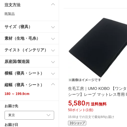
注文方法
既製品
サイズ（寝具）
素材（生地・毛糸）
テイスト（インテリア）
原産国/製造国
横幅（寝具・シート）
縦幅（寝具・シート）
生毛工房｜UMO KOBO 【ワン
180 ～ 199.9cm
シーツ】レーブ マットレス専用 
速乾タイプ ダブルサイズ
5,580
円
送料無料
お届け先
（140×197×8cm/ネイビー）
50
ポイント
(
1
倍)
15:00までの注文で最短8/9お届け
お届け日