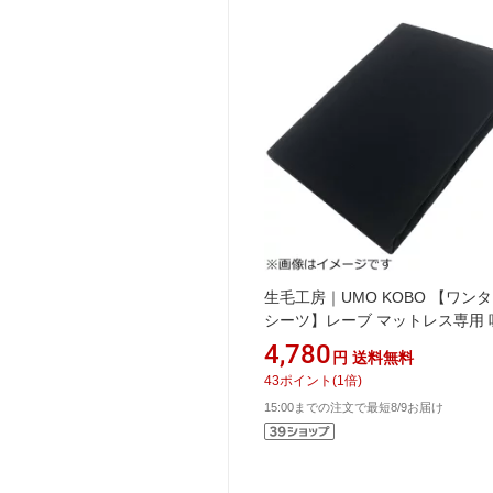
生毛工房｜UMO KOBO 【ワン
シーツ】レーブ マットレス専用 
速乾タイプ セミダブルサイズ
4,780
円
送料無料
（120×197×8cm/ネイビー）
43
ポイント
(
1
倍)
15:00までの注文で最短8/9お届け