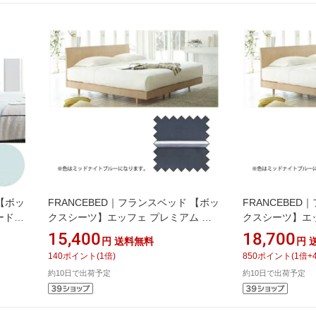
 【ボッ
FRANCEBED｜フランスベッド 【ボッ
FRANCEBE
ダード
クスシーツ】エッフェ プレミアム ダ
クスシーツ】エッ
ブルサイズ(綿100%/140×195×40cm/
ングサイズ(綿100%
15,400
18,700
円
送料無料
円
 フラン
ミッドナイトブルー) フランスベッド
ミッドナイトブル
140
ポイント
(
1
倍)
850
ポイント
(
1
倍+
約10日で出荷予定
約10日で出荷予定