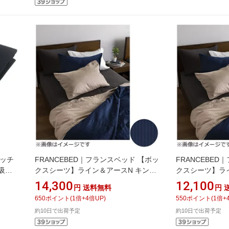
タッチ
FRANCEBED｜フランスベッド 【ボッ
FRANCEBE
吸水
クスシーツ】ライン＆アースN キング
クスシーツ】ラ
サイズ（綿100％/195×195×35cm/ネイ
ダブルサイズ（
14,300
12,100
円
送料無料
円
ビー） フランスベッド
100％/154×19
650
ポイント
(
1
倍+
4
倍UP)
550
ポイント
(
1
倍+
ランスベッド
約10日で出荷予定
約10日で出荷予定