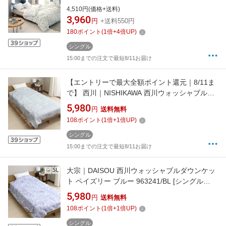
ルサイズ]
4,510円(価格+送料)
3,960
円
+送料550円
180
ポイント
(
1
倍+
4
倍UP)
シングル
15:00までの注文で最短8/11お届け
【エントリーで最大全額ポイント還元｜8/11ま
で】 西川｜NISHIKAWA 西川ウォッシャブルダ
ウンケット 花柄 ブルー 963240/BL [シングル
5,980
円
送料無料
(150×210cm)]
108
ポイント
(
1
倍+
1
倍UP)
シングル
15:00までの注文で最短8/11お届け
大宗｜DAISOU 西川ウォッシャブルダウンケッ
ト ペイズリー ブルー 963241/BL [シングル
(150×210cm)]
5,980
円
送料無料
108
ポイント
(
1
倍+
1
倍UP)
シングル