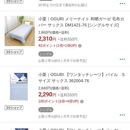
15:00までの注文で最短8/11お届け
小栗｜OGURI メリーナイト 和晒ガーゼ 毛布カ
バー サックス DM1421-76 [シングルサイズ]
2,860円(価格+送料)
2,310
円
+送料550円
42
ポイント
(
1
倍+
1
倍UP)
シングル
お取り寄せ[約1ヶ月半で出荷予定]
小栗｜OGURI 【ワンタッチシーツ】パイル S
サイズ サックス 362004-76
2,840円(価格+送料)
2,290
円
+送料550円
100
ポイント
(
1
倍+
4
倍UP)
シングル
お取り寄せ[約1ヶ月半で出荷予定]