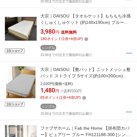
15:00までの注文で最短8/11お届け
大宗｜DAISOU 【タオルケット】もちもち冷感
くしゅくしゅケット (約140x190cm) ブルー
964978/BL [シングルサイズ]
3,980
円
送料無料
180
ポイント
(
1
倍+
4
倍UP)
シングル
15:00までの注文で最短8/11お届け
大宗｜DAISOU 【敷パッド】ニットメッシュ敷
パッド ストライプ Sサイズ(約100×200cm)
964450/BL ブルー [シングルサイズ /敷パッド]
2,030円(価格+送料)
1,480
円
+送料550円
65
ポイント
(
1
倍+
4
倍UP)
シングル
15:00までの注文で最短8/11お届け
ファブザホーム｜Fab the Home 【掛布団カバ
ー】ピュアリー ブルー FH121188-300 [シング