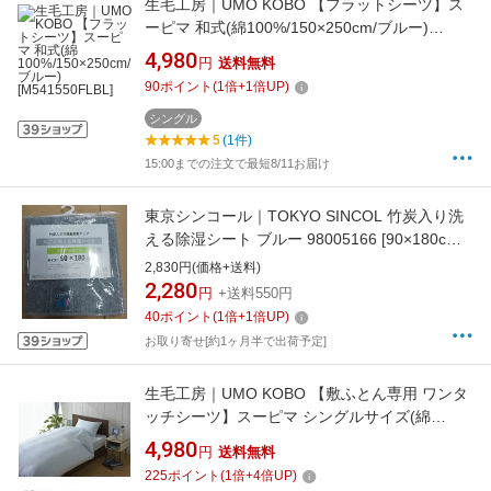
生毛工房｜UMO KOBO 【フラットシーツ】ス
ーピマ 和式(綿100%/150×250cm/ブルー)
[M541550FLBL]
4,980
円
送料無料
90
ポイント
(
1
倍+
1
倍UP)
シングル
5
(1件)
15:00までの注文で最短8/11お届け
東京シンコール｜TOKYO SINCOL 竹炭入り洗
える除湿シート ブルー 98005166 [90×180cm /
シングルサイズ /除湿パッド]
2,830円(価格+送料)
2,280
円
+送料550円
40
ポイント
(
1
倍+
1
倍UP)
お取り寄せ[約1ヶ月半で出荷予定]
生毛工房｜UMO KOBO 【敷ふとん専用 ワンタ
ッチシーツ】スーピマ シングルサイズ(綿
100%/105×215cm/ブルー)[M541015FIBL]
4,980
円
送料無料
225
ポイント
(
1
倍+
4
倍UP)