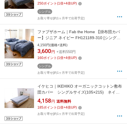
250
ポイント
(
1
倍+
4
倍UP)
シングル
お取り寄せ[約1ヶ月半で出荷予定]
ファブザホーム｜Fab the Home 【掛布団カバ
ー】ジニア ネイビー FH121189-310 [シングル
サイズ]
4,150円(価格+送料)
3,600
円
+送料550円
160
ポイント
(
1
倍+
4
倍UP)
シングル
お取り寄せ[約1ヶ月半で出荷予定]
イケヒコ｜IKEHIKO オーガニックコットン敷布
団カバー シングルサイズ(105×215) ネイビ
ー ポール ネイビー 1588039 [シングルサイズ]
4,158
円
送料無料
185
ポイント
(
1
倍+
4
倍UP)
お取り寄せ[約1ヶ月半で出荷予定]