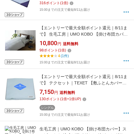
316
ポイント
(
1
倍)
15:00までの注文で最短8/11お届け
【エントリーで最大全額ポイント還元｜8/11ま
で】 生毛工房｜UMO KOBO 【掛け布団カバ
ー】80サテン セミダブル(ワイドシングル)ロン
10,800
円
送料無料
グサイズ(綿100%/170×230cm/ブルー)
98
ポイント
(
1
倍)
[UMK13KWSBL]
4
(1件)
15:00までの注文で最短8/11お届け
【エントリーで最大全額ポイント還元｜8/11ま
で】 テクセット｜TEXET 【敷ふとんカバー】
ミクロガードスタンダード シングルサイズ(ポ
7,150
円
送料無料
リエステル100%/105×215cm/ブルー)
130
ポイント
(
1
倍+
1
倍UP)
[MGS0002]
シングル
15:00までの注文で最短8/11お届け
生毛工房｜UMO KOBO 【掛け布団カバー】ス