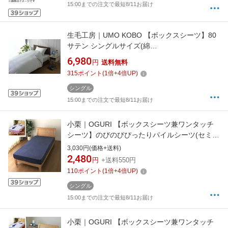
15:00までの注文で最短8/11お届け
生毛工房｜UMO KOBO 【ボックスシーツ】80
サテン シングルサイズ(綿
100%/100×200×30cm/ブルー)[UMK13BSBL]
6,980
円
送料無料
315
ポイント
(
1
倍+
4
倍UP)
シングル
15:00までの注文で最短8/11お届け
小栗｜OGURI 【ボックスシーツ兼ワンタッチ
シーツ】のびのびぴったりパイルシーツ(セミシ
ングル/シングルサイズ兼用/ネイビー)
3,030円(価格+送料)
2,480
円
+送料550円
110
ポイント
(
1
倍+
4
倍UP)
シングル
15:00までの注文で最短8/11お届け
小栗｜OGURI 【ボックスシーツ兼ワンタッチ