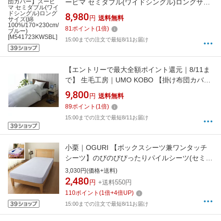
ーピマ セミダブル(ワイドシングル)ロングサイ
ズ(綿100%/170×230cm/ブルー)
8,980
円
送料無料
[M541723KWSBL]
81
ポイント
(
1
倍)
15:00までの注文で最短8/11お届け
【エントリーで最大全額ポイント還元｜8/11ま
で】 生毛工房｜UMO KOBO 【掛け布団カバ
ー】80サテン シングルサイズ(綿
9,800
円
送料無料
100%/150×210cm/ブルー)[UMK13KSBL]
89
ポイント
(
1
倍)
15:00までの注文で最短8/11お届け
小栗｜OGURI 【ボックスシーツ兼ワンタッチ
シーツ】のびのびぴったりパイルシーツ(セミシ
ングル/シングルサイズ兼用/サックス)
3,030円(価格+送料)
2,480
円
+送料550円
110
ポイント
(
1
倍+
4
倍UP)
15:00までの注文で最短8/11お届け