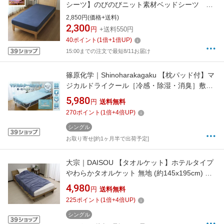
シーツ】のびのびニット素材ベッドシーツ シ
ングルサイズ NB MNS671091-72NB ネイビー
2,850円(価格+送料)
2,300
円
+送料550円
40
ポイント
(
1
倍+
1
倍UP)
15:00までの注文で最短8/11お届け
篠原化学｜Shinoharakagaku 【枕パッド付】マ
ジカルドライクール［冷感・除湿・消臭］敷き
パッド DRY-MDC-100S-21 ブルー [シングルサ
5,980
円
送料無料
イズ /クール敷パッド]
270
ポイント
(
1
倍+
4
倍UP)
シングル
お取り寄せ[約1ヶ月半で出荷予定]
大宗｜DAISOU 【タオルケット】ホテルタイプ
やわらかタオルケット 無地 (約145x195cm) ネ
イビー 964827/NV [シングルサイズ]
4,980
円
送料無料
225
ポイント
(
1
倍+
4
倍UP)
シングル