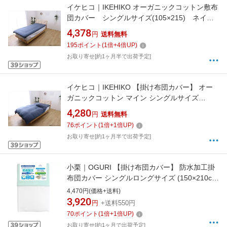
イケヒコ｜IKEHIKO オーガニックコットン敷布
団カバー シングルサイズ(105×215) ネイビ
ー マイン ネイビー 1587539 [105×215cm /シ
4,378
円
送料無料
ングルサイズ]
195
ポイント
(
1
倍+
4
倍UP)
お取り寄せ[約1ヶ月半で出荷予定]
イケヒコ｜IKEHIKO 【掛け布団カバー】 オー
ガニックコットン マイン シングルサイズ
(150×210cm/ネイビー)
4,280
円
送料無料
76
ポイント
(
1
倍+
1
倍UP)
お取り寄せ[約1ヶ月半で出荷予定]
小栗｜OGURI 【掛け布団カバー】 防水加工掛
布団カバー シングルロングサイズ (150×210cm
/サックス)
4,470円(価格+送料)
3,920
円
+送料550円
70
ポイント
(
1
倍+
1
倍UP)
お取り寄せ[約1ヶ月で出荷予定]