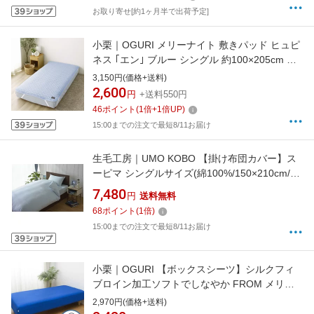
お取り寄せ[約1ヶ月半で出荷予定]
小栗｜OGURI メリーナイト 敷きパッド ヒュピ
ネス ｢エン｣ ブルー シングル 約100×205cm 綿
100％ 先染め 洗いざらし 使い始めからやわら
3,150円(価格+送料)
か 洗える オールシーズン HPSP130-72
2,600
円
+送料550円
HPSP130-72 ネイビー
46
ポイント
(
1
倍+
1
倍UP)
15:00までの注文で最短8/11お届け
生毛工房｜UMO KOBO 【掛け布団カバー】ス
ーピマ シングルサイズ(綿100%/150×210cm/ブ
ルー)[M541521KSBL]
7,480
円
送料無料
68
ポイント
(
1
倍)
15:00までの注文で最短8/11お届け
小栗｜OGURI 【ボックスシーツ】シルクフィ
ブロイン加工ソフトでしなやか FROM メリー
ナイト(MerryNight) ブルー FM67400173 [シン
2,970円(価格+送料)
グルサイズ][FM67400173]