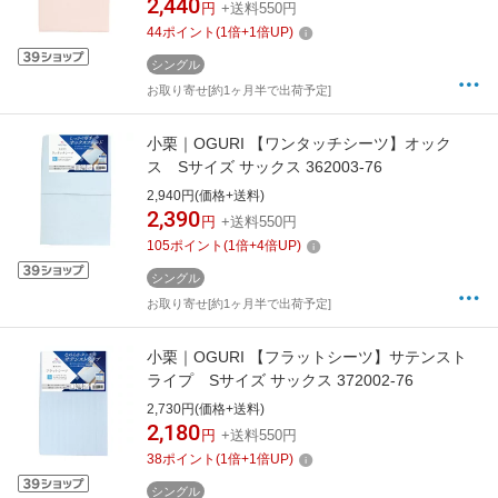
2,440
円
+送料550円
44
ポイント
(
1
倍+
1
倍UP)
シングル
お取り寄せ[約1ヶ月半で出荷予定]
小栗｜OGURI 【ワンタッチシーツ】オック
ス Sサイズ サックス 362003-76
2,940円(価格+送料)
2,390
円
+送料550円
105
ポイント
(
1
倍+
4
倍UP)
シングル
お取り寄せ[約1ヶ月半で出荷予定]
小栗｜OGURI 【フラットシーツ】サテンスト
ライプ Sサイズ サックス 372002-76
2,730円(価格+送料)
2,180
円
+送料550円
38
ポイント
(
1
倍+
1
倍UP)
シングル