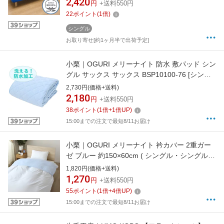
2,420
円
+送料550円
22
ポイント
(
1
倍)
シングル
お取り寄せ[約1ヶ月半で出荷予定]
小栗｜OGURI メリーナイト 防水 敷パッド シン
グル サックス サックス BSP10100-76 [シング
ルサイズ /敷パッド]
2,730円(価格+送料)
2,180
円
+送料550円
38
ポイント
(
1
倍+
1
倍UP)
15:00までの注文で最短8/11お届け
小栗｜OGURI メリーナイト 衿カバー 2重ガー
ゼ ブルー 約150×60cm ( シングル・シングルロ
ングサイズの掛け布団に最適 )全周ゴム仕様 綿
1,820円(価格+送料)
100％ ふんわりやさしい肌ざわり 洗える
1,270
円
+送料550円
EK1521-76 ブルー EK1521-76 [シングルサイ
55
ポイント
(
1
倍+
4
倍UP)
ズ]
15:00までの注文で最短8/11お届け