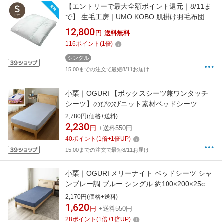
【エントリーで最大全額ポイント還元｜8/11ま
で】 生毛工房｜UMO KOBO 肌掛け羽毛布団
FUWD19B [シングル(150×210cm) /夏用 /ホワ
12,800
円
送料無料
イトダックダウン85% /ブルー]
116
ポイント
(
1
倍)
シングル
15:00までの注文で最短8/11お届け
小栗｜OGURI 【ボックスシーツ兼ワンタッチ
シーツ】のびのびニット素材ベッドシーツ シ
ングルサイズ SA MNS671091-76SA サックス
2,780円(価格+送料)
2,230
円
+送料550円
40
ポイント
(
1
倍+
1
倍UP)
15:00までの注文で最短8/11お届け
小栗｜OGURI メリーナイト ベッドシーツ シャ
ンブレー調 ブルー シングル 約100×200×25cm
全周ゴム付き ワンタッチ 簡単着脱 洗える 衛生
2,170円(価格+送料)
清潔 速乾 シワになりにくい オールシーズン
1,620
円
+送料550円
MN17150-76 MerryNight
28
ポイント
(
1
倍+
1
倍UP)