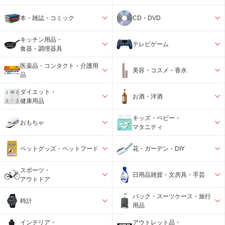
本・雑誌・コミック
CD・DVD
キッチン用品・
テレビゲーム
食器・調理器具
医薬品・コンタクト・介護用
美容・コスメ・香水
品
ダイエット・
お酒・洋酒
健康用品
キッズ・ベビー・
おもちゃ
マタニティ
ペットグッズ・ペットフード
花・ガーデン・DIY
スポーツ・
日用品雑貨・文房具・手芸
アウトドア
バック・スーツケース・旅行
時計
用品
インテリア・
アウトレット品・