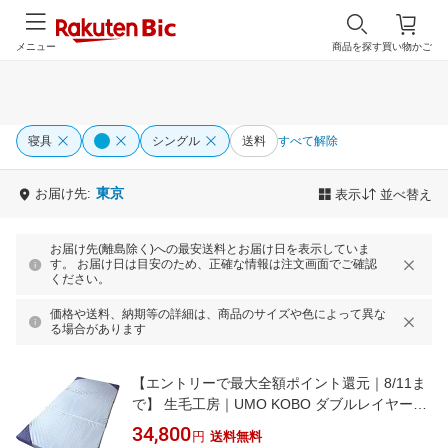
メニュー
商品を探す
買い物かご
寝具
シングル
送料
すべて解除
東京
お届け先:
表示
並べ替え
お届け先(離島除く)への最安送料とお届け日を表示していま
す。 お届け日は目安のため、正確な情報は注文画面でご確認
ください。
価格や送料、納期等の詳細は、商品のサイズや色によって異な
る場合があります
【エントリーで最大全額ポイント還元｜8/11ま
で】 生毛工房｜UMO KOBO ダブルレイヤーマ
ットレス レーブ ハードタイプ グレー×ブルー
34,800
円
送料無料
UM-B57-HS [シングルサイズ]