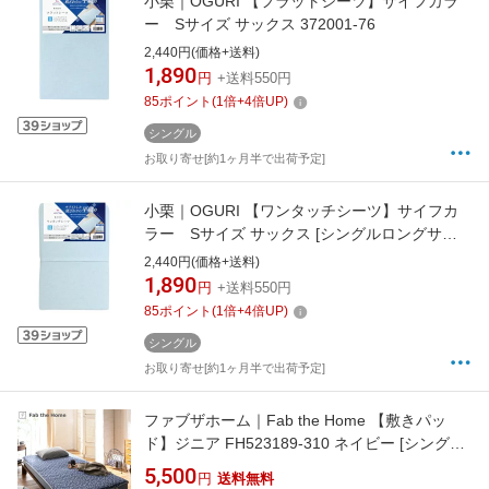
小栗｜OGURI 【フラットシーツ】サイフカラ
ー Sサイズ サックス 372001-76
2,440円(価格+送料)
1,890
円
+送料550円
85
ポイント
(
1
倍+
4
倍UP)
シングル
お取り寄せ[約1ヶ月半で出荷予定]
小栗｜OGURI 【ワンタッチシーツ】サイフカ
ラー Sサイズ サックス [シングルロングサイ
ズ]
2,440円(価格+送料)
1,890
円
+送料550円
85
ポイント
(
1
倍+
4
倍UP)
シングル
お取り寄せ[約1ヶ月半で出荷予定]
ファブザホーム｜Fab the Home 【敷きパッ
ド】ジニア FH523189-310 ネイビー [シングル
サイズ /敷パッド]
5,500
円
送料無料