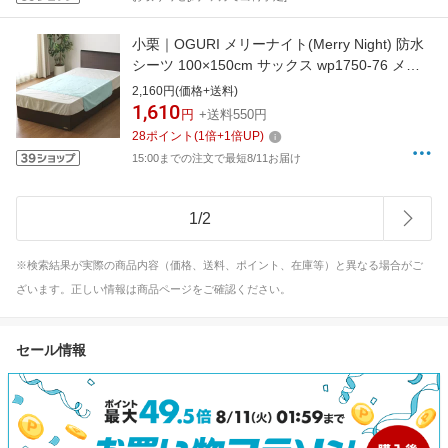
小栗｜OGURI メリーナイト(Merry Night) 防水
シーツ 100×150cm サックス wp1750-76 メリ
ーナイト(MerryNight) サックス WP1750-76 [シ
2,160円(価格+送料)
ングルサイズ]
1,610
円
+送料550円
28
ポイント
(
1
倍+
1
倍UP)
15:00までの注文で最短8/11お届け
1
/
2
※検索結果が実際の商品内容（価格、送料、ポイント、在庫等）と異なる場合がご
ざいます。正しい情報は商品ページをご確認ください。
セール情報