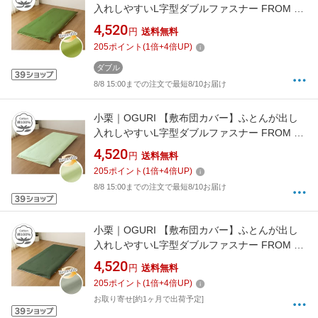
入れしやすいL字型ダブルファスナー FROM メ
リーナイト(MerryNight) オリーブグリーン
4,520
円
送料無料
FM63500150 [ダブルロングサイズ]
205
ポイント
(
1
倍+
4
倍UP)
[FM63500150]
ダブル
8/8 15:00までの注文で最短8/10お届け
小栗｜OGURI 【敷布団カバー】ふとんが出し
入れしやすいL字型ダブルファスナー FROM メ
リーナイト(MerryNight) グリーン FM63500153
4,520
円
送料無料
[ダブルロングサイズ][FM63500153]
205
ポイント
(
1
倍+
4
倍UP)
8/8 15:00までの注文で最短8/10お届け
小栗｜OGURI 【敷布団カバー】ふとんが出し
入れしやすいL字型ダブルファスナー FROM メ
リーナイト(MerryNight) モスグリーン
4,520
円
送料無料
FM63500154 [ダブルロングサイズ]
205
ポイント
(
1
倍+
4
倍UP)
[FM63500154]
お取り寄せ[約1ヶ月で出荷予定]