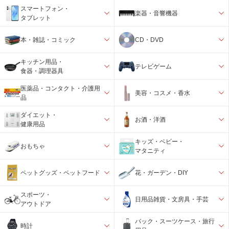
スマートフォン・
楽器・音響機器
タブレット
本・雑誌・コミック
CD・DVD
キッチン用品・
テレビゲーム
食器・調理器具
医薬品・コンタクト・介護用
美容・コスメ・香水
品
ダイエット・
お酒・洋酒
健康用品
キッズ・ベビー・
おもちゃ
マタニティ
ペットグッズ・ペットフード
花・ガーデン・DIY
スポーツ・
日用品雑貨・文房具・手芸
アウトドア
バック・スーツケース・旅行
時計