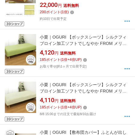
100%/190×210cm/ライムグリーン) フランスベ
22,000
円
送料無料
ッド
200
ポイント
(
1
倍)
約10日で出荷予定
小栗｜OGURI 【ボックスシーツ】シルクフィ
ブロイン加工ソフトでしなやか FROM メリー
ナイト(MerryNight) ライム FM67500151 [ダブ
4,120
円
送料無料
ルサイズ][FM67500151]
185
ポイント
(
1
倍+
4
倍UP)
お取り寄せ[約1ヶ月で出荷予定]
小栗｜OGURI 【ボックスシーツ】シルクフィ
ブロイン加工ソフトでしなやか FROM メリー
ナイト(MerryNight) ペールグリーン
4,110
円
送料無料
FM67500152 [ダブルサイズ][FM67500152]
185
ポイント
(
1
倍+
4
倍UP)
8/8 15:00までの注文で最短8/10お届け
小栗｜OGURI 【敷布団カバー】ふとんが出し