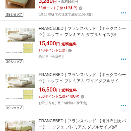
3,280
円
+送料550円
58
ポイント
(
1
倍+
1
倍UP)
8/8 15:00までの注文で最短8/10お届け
FRANCEBED｜フランスベッド 【ボックスシー
ツ】エッフェ プレミアム ダブルサイズ(綿
100%/140×195×40cm/ライムグリーン) フラン
15,400
円
送料無料
スベッド
140
ポイント
(
1
倍)
約10日で出荷予定
FRANCEBED｜フランスベッド 【ボックスシー
ツ】エッフェ プレミアム ワイドダブルサイズ
(綿100%/154×195×40cm/ライムグリーン) フラ
16,500
円
送料無料
ンスベッド
750
ポイント
(
1
倍+
4
倍UP)
お取り寄せ[9月下旬以降出荷予定]
FRANCEBED｜フランスベッド 【掛け布団カバ
ー】 エッフェ プレミアム ダブルサイズ(綿