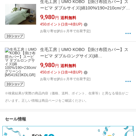
生毛工房｜UMO KOBO 【掛け布団カバー】ス
ーピマ ダブルサイズ(綿100%/190×210cm/グリ
ーン)[M541921KDGR]
9,980
円
送料無料
450
ポイント
(
1
倍+
4
倍UP)
お取り寄せ[約1ヶ月半で出荷予定]
生毛工房｜UMO KOBO 【掛け布団カバー】ス
ーピマ ダブルロングサイズ(綿
100%/190×230cm/グリーン)[M541923KDLGR]
9,980
円
送料無料
450
ポイント
(
1
倍+
4
倍UP)
お取り寄せ[約1ヶ月半で出荷予定]
※検索結果が実際の商品内容（価格、送料、ポイント、在庫等）と異なる場合がご
ざいます。正しい情報は商品ページをご確認ください。
セール情報