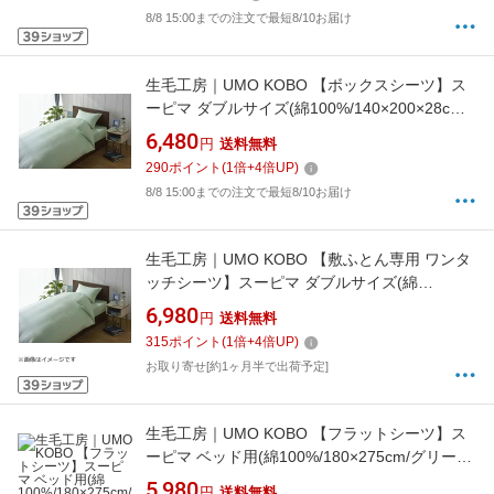
8/8 15:00までの注文で最短8/10お届け
生毛工房｜UMO KOBO 【ボックスシーツ】ス
ーピマ ダブルサイズ(綿100%/140×200×28cm/
グリーン)[M541428BDGR]
6,480
円
送料無料
290
ポイント
(
1
倍+
4
倍UP)
8/8 15:00までの注文で最短8/10お届け
生毛工房｜UMO KOBO 【敷ふとん専用 ワンタ
ッチシーツ】スーピマ ダブルサイズ(綿
100%/145×215cm/グリーン)[M541415FIGR]
6,980
円
送料無料
315
ポイント
(
1
倍+
4
倍UP)
お取り寄せ[約1ヶ月半で出荷予定]
生毛工房｜UMO KOBO 【フラットシーツ】ス
ーピマ ベッド用(綿100%/180×275cm/グリー
ン)[M541875FLGR]
5,980
円
送料無料