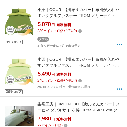
小栗｜OGURI 【掛布団カバー】布団が入れや
すいダブルファスナー FROM メリーナイト
(MerryNight) オリーブグリーン FM62600150
5,070
円
送料無料
[ダブルサイズ][FM62600150]
230
ポイント
(
1
倍+
4
倍UP)
ダブル
お取り寄せ[約1ヶ月で出荷予定]
小栗｜OGURI 【掛布団カバー】布団が入れや
すいダブルファスナー FROM メリーナイト
(MerryNight) グリーン FM62600153 [ダブルサ
5,490
円
送料無料
イズ][FM62600153]
245
ポイント
(
1
倍+
4
倍UP)
8/8 15:00までの注文で最短8/10お届け
生毛工房｜UMO KOBO 【敷ふとんカバー】ス
ーピマ ダブルサイズ(綿100%/145×215cm/グリ
ーン)[M541452SDGR]
7,980
円
送料無料
72
ポイント
(
1
倍)