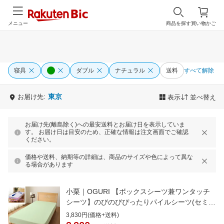
メニュー
商品を探す
買い物かご
寝具
ダブル
ナチュラル
送料
すべて解除
東京
お届け先:
表示
並べ替え
お届け先(離島除く)への最安送料とお届け日を表示していま
す。 お届け日は目安のため、正確な情報は注文画面でご確認
ください。
価格や送料、納期等の詳細は、商品のサイズや色によって異な
る場合があります
小栗｜OGURI 【ボックスシーツ兼ワンタッチ
シーツ】のびのびぴったりパイルシーツ(セミダ
ブル/ダブルサイズ兼用/グリーン)
3,830円(価格+送料)