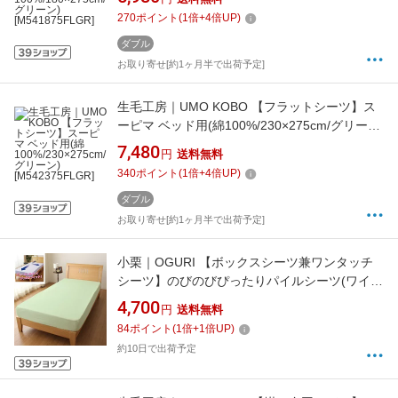
270
ポイント
(
1
倍+
4
倍UP)
ダブル
お取り寄せ[約1ヶ月半で出荷予定]
生毛工房｜UMO KOBO 【フラットシーツ】ス
ーピマ ベッド用(綿100%/230×275cm/グリー
ン)[M542375FLGR]
7,480
円
送料無料
340
ポイント
(
1
倍+
4
倍UP)
ダブル
お取り寄せ[約1ヶ月半で出荷予定]
小栗｜OGURI 【ボックスシーツ兼ワンタッチ
シーツ】のびのびぴったりパイルシーツ(ワイド
ダブル/クイーン/キングサイズ兼用/グリーン)
4,700
円
送料無料
84
ポイント
(
1
倍+
1
倍UP)
約10日で出荷予定