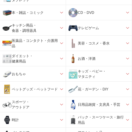
本・雑誌・コミック
CD・DVD
キッチン用品・
テレビゲーム
食器・調理器具
医薬品・コンタクト・介護用
美容・コスメ・香水
品
ダイエット・
お酒・洋酒
健康用品
キッズ・ベビー・
おもちゃ
マタニティ
ペットグッズ・ペットフード
花・ガーデン・DIY
スポーツ・
日用品雑貨・文房具・手芸
アウトドア
バック・スーツケース・旅行
時計
用品