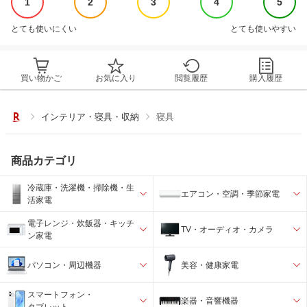
1
2
3
4
5
とても使いにくい
とても使いやすい
買い物かご
お気に入り
閲覧履歴
購入履歴
インテリア・寝具・収納
寝具
商品カテゴリ
冷蔵庫・洗濯機・掃除機・生
エアコン・空調・季節家電
活家電
電子レンジ・炊飯器・キッチ
TV・オーディオ・カメラ
ン家電
パソコン・周辺機器
美容・健康家電
スマートフォン・
楽器・音響機器
タブレット