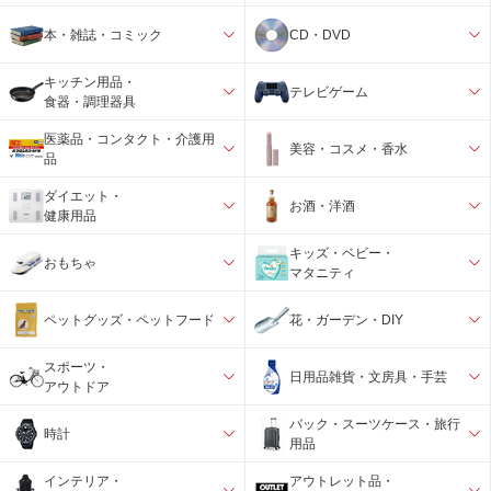
本・雑誌・コミック
CD・DVD
キッチン用品・
テレビゲーム
食器・調理器具
医薬品・コンタクト・介護用
美容・コスメ・香水
品
ダイエット・
お酒・洋酒
健康用品
キッズ・ベビー・
おもちゃ
マタニティ
ペットグッズ・ペットフード
花・ガーデン・DIY
スポーツ・
日用品雑貨・文房具・手芸
アウトドア
バック・スーツケース・旅行
時計
用品
インテリア・
アウトレット品・