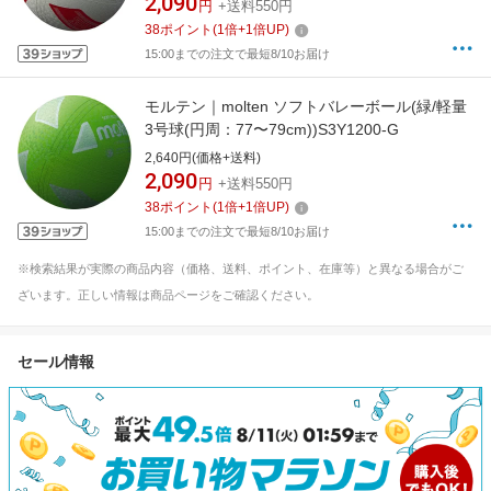
2,090
円
+送料550円
38
ポイント
(
1
倍+
1
倍UP)
15:00までの注文で最短8/10お届け
モルテン｜molten ソフトバレーボール(緑/軽量
3号球(円周：77〜79cm))S3Y1200-G
2,640円(価格+送料)
2,090
円
+送料550円
38
ポイント
(
1
倍+
1
倍UP)
15:00までの注文で最短8/10お届け
※検索結果が実際の商品内容（価格、送料、ポイント、在庫等）と異なる場合がご
ざいます。正しい情報は商品ページをご確認ください。
セール情報