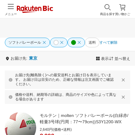
メニュー
商品を探す
買い物かご
ソフトバレーボール
送料
すべて解除
東京
お届け先:
表示
並べ替え
お届け先(離島除く)への最安送料とお届け日を表示していま
す。 お届け日は目安のため、正確な情報は注文画面でご確認
ください。
価格や送料、納期等の詳細は、商品のサイズや色によって異な
る場合があります
モルテン｜molten ソフトバレーボール(白緑赤/
軽量3号球(円周：77〜79cm))S3Y1200-WX
2,640円(価格+送料)