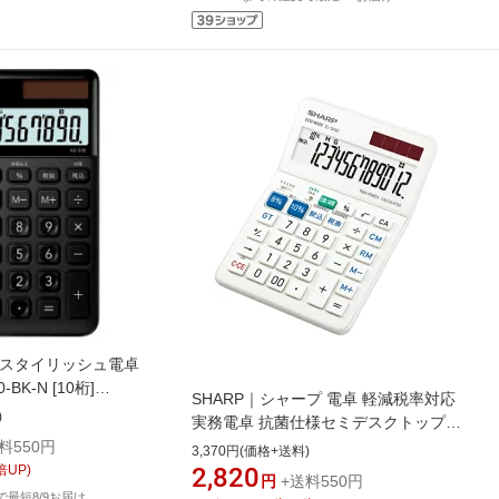
オ スタイリッシュ電卓
BK-N [10桁]
SHARP｜シャープ 電卓 軽減税率対応
)
実務電卓 抗菌仕様セミデスクトップタ
イプ［W税率対応/12桁］ EL-SA92-X
料550円
3,370円(価格+送料)
[12桁 /W税率対応]
倍UP)
2,820
円
+送料550円
文で最短8/9お届け