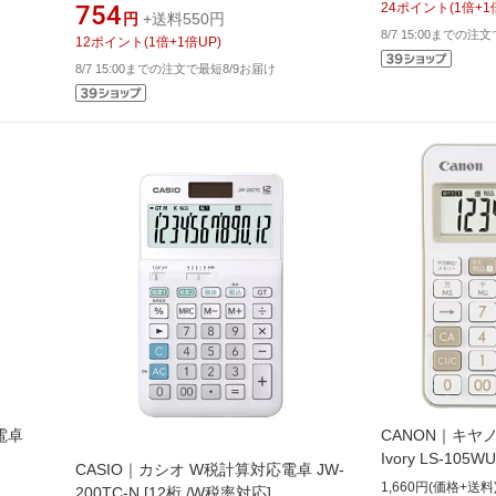
754
24
ポイント
(
1
倍+
1
円
+送料550円
8/7 15:00までの注
12
ポイント
(
1
倍+
1
倍UP)
8/7 15:00までの注文で最短8/9お届け
電卓
CANON｜キヤ
Ivory LS-105
CASIO｜カシオ W税計算対応電卓 JW-
応][LS105WUCI
1,660円(価格+送料
200TC-N [12桁 /W税率対応]