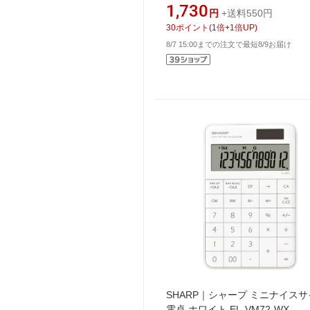
1,730
円
+送料550円
30
ポイント
(
1
倍+
1
倍UP)
8/7 15:00までの注文で最短8/9お届け
SHARP｜シャープ ミニナイス
電卓 ホワイト EL-VM72-WX