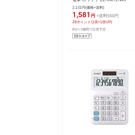
2,131円(価格+送料)
1,581
円
+送料550円
28
ポイント
(
1
倍+
1
倍UP)
約2〜3週間で出荷予定