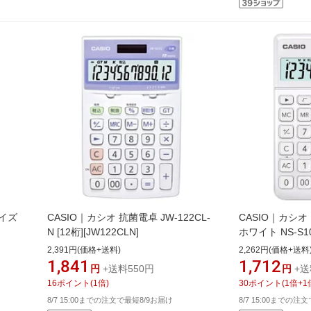
サイズ
CASIO｜カシオ 抗菌電卓 JW-122CL-
CASIO｜カシ
N [12桁][JW122CLN]
ホワイト NS-S10
[NSS10WEN]
2,391円(価格+送料)
2,262円(価格+送料
1,841
1,712
円
+送料550円
円
+送
16
ポイント
(
1
倍)
30
ポイント
(
1
倍+
1
8/7 15:00までの注文で最短8/9お届け
8/7 15:00までの注