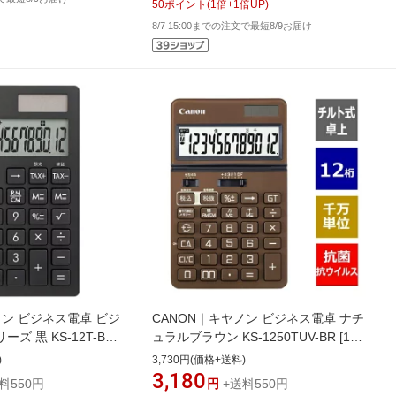
50
ポイント
(
1
倍+
1
倍UP)
8/7 15:00までの注文で最短8/9お届け
ノン ビジネス電卓 ビジ
CANON｜キヤノン ビジネス電卓 ナチ
ズ 黒 KS-12T-BK
ュラルブラウン KS-1250TUV-BR [12
SOB]
桁]
)
3,730円(価格+送料)
3,180
料550円
円
+送料550円