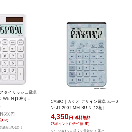
オ スタイリッシュ電卓
-WE-N [10桁]
CASIO｜カシオ デザイン電卓 ムーミ
)
ン JT-200T-MM-BU-N [12桁]
料550円
4,350
円
送料無料
倍UP)
78
ポイント
(
1
倍+
1
倍UP)
文で最短8/9お届け
8/7 15:00までの注文で最短8/9お届け