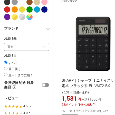
ブランド
お届け先
お届け日
すべて
翌日届く
翌々日までに届く
SHARP｜シャープ ミニナイス
最強翌日配送 対象
電卓 ブラック系 EL-VM72-BX
商品
2,131円(価格+送料)
1,581
レビュー
円
+送料550円
28
ポイント
(
1
倍+
1
倍UP)
4.5 〜
8/7 15:00までの注文で最短8/9お届け
4.0 〜