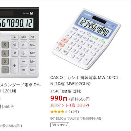
CASIO｜カシオ 抗菌電卓 MW-102CL-
N [10桁][MW102CLN]
 スタンダード電卓 DH-
DH120LN]
1,540円(価格+送料)
990
)
円
+送料550円
18
ポイント
(
1
倍+
1
倍UP)
料550円
4
(1件)
8/7 15:00までの注文で最短8/9お届け
文で最短8/9お届け