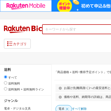
カテゴリ
送料
「商品価格＋送料−獲得予定ポイント」で
すべて
送料無料
お届け先(離島除く)への最安送料
送料無料 + 送料無料ライン
価格や送料、納期等の詳細は、商
ジャンル
電卓・デジタル文具
電卓
すべて解除