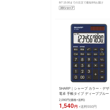
8/7 15:00までの注文で最短8/9お届け
SHARP｜シャープ カラー・デ
電卓 手帳タイプ ディープブルー E
VW31-AX [10桁][ELVW31AX]
2,090円(価格+送料)
1,540
円
+送料550円