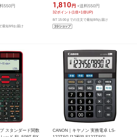
1,810
料550円
円
+送料550円
32
ポイント
(
1
倍+
1
倍UP)
8/7 15:00までの注文で最短8/9お届け
文で最短8/9お届け
ープ スタンダード関数
CANON｜キヤノン 実務電卓 LS-
ッド EL-509T-RX
122TSG [12桁][LS122TSG]