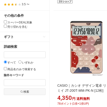
3.5 〜
その他の条件
スーパーDEAL対象
売り切れを含む
ギフト
詳細検索
すべて
いずれか
商品名のみで検索する
除外キーワード
CASIO｜カシオ デザイン電卓 
ミイ JT-200T-MM-PK-N [12桁]
検索
4,350
円
送料無料
78
ポイント
(
1
倍+
1
倍UP)