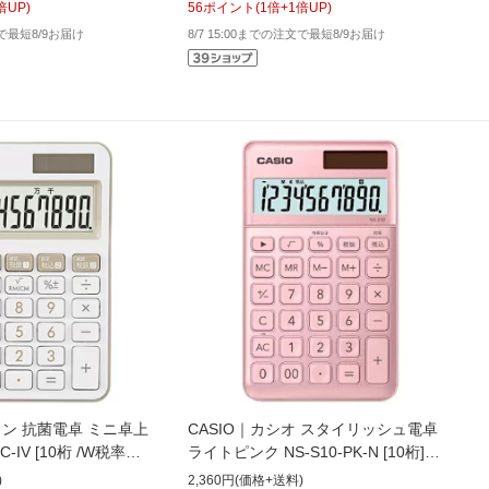
倍UP)
56
ポイント
(
1
倍+
1
倍UP)
文で最短8/9お届け
8/7 15:00までの注文で最短8/9お届け
ノン 抗菌電卓 ミニ卓上
CASIO｜カシオ スタイリッシュ電卓
WUC-IV [10桁 /W税率対
ライトピンク NS-S10-PK-N [10桁]
VSOB]
[NSS10PKN]
)
2,360円(価格+送料)