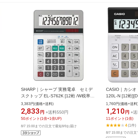
SHARP｜シャープ 実務電卓 セミデ
CASIO｜カシオ
スクトップ EL-S762K [12桁 /W税率対
120L-N [12桁][
応]
3,383円(価格+送料)
1,760円(価格+送料
2,833
1,210
円
+送料550円
円
+送
50
ポイント
(
1
倍+
1
倍UP)
11
ポイント
(
1
倍)
4
(1件)
8/7 15:00までの注文で最短8/9お届け
8/7 15:00までの注