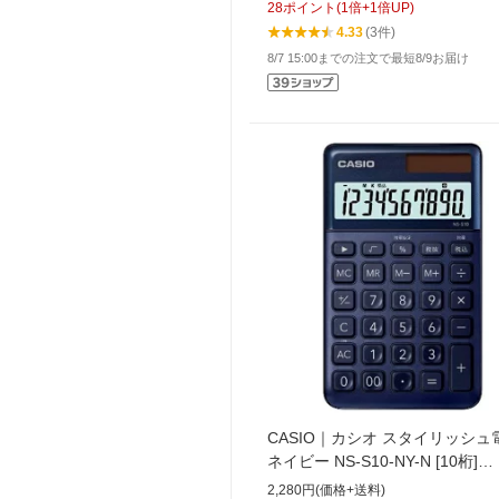
28
ポイント
(
1
倍+
1
倍UP)
4.33
(3件)
8/7 15:00までの注文で最短8/9お届け
CASIO｜カシオ スタイリッシュ
ネイビー NS-S10-NY-N [10桁]
[NSS10NYN]
2,280円(価格+送料)