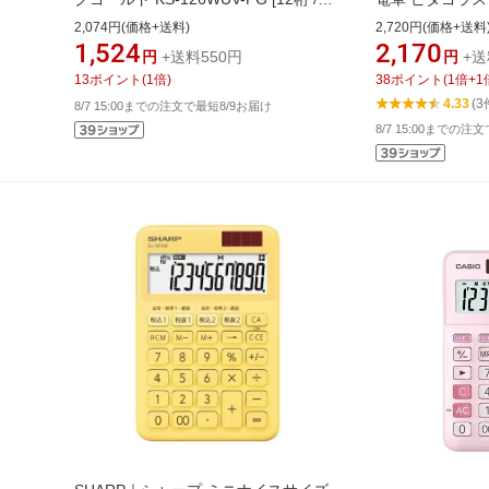
税率対応]
[10桁][EL509T]
2,074円(価格+送料)
2,720円(価格+送料
1,524
2,170
円
+送料550円
円
+送
13
ポイント
(
1
倍)
38
ポイント
(
1
倍+
1
4.33
(3
8/7 15:00までの注文で最短8/9お届け
8/7 15:00までの注