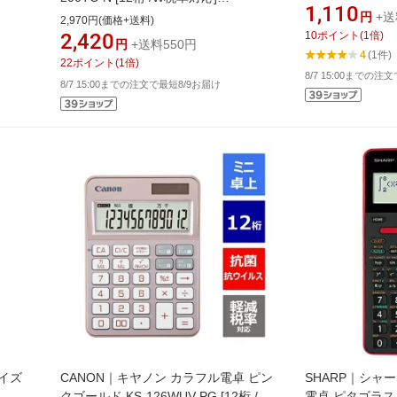
1,110
[JW200TCN]
円
+送
2,970円(価格+送料)
2,420
10
ポイント
(
1
倍)
円
+送料550円
4
(1件)
22
ポイント
(
1
倍)
8/7 15:00までの注
8/7 15:00までの注文で最短8/9お届け
サイズ
CANON｜キヤノン カラフル電卓 ピン
SHARP｜シャ
クゴールド KS-126WUV-PG [12桁 /W
電卓 ピタゴラス レ