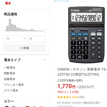
電卓
商品価格
~
検索
電卓タイプ
一般電卓
CANON｜キヤノン 実務電卓 TS-
関数電卓
122TSG [12桁][TS122TSG]
金融電卓
2,320円(価格+送料)
1,770
プリンター電卓
円
+送料550円
グラフ電卓
16
ポイント
(
1
倍)
4.33
(3件)
カラー
8/7 15:00までの注文で最短8/9お届け