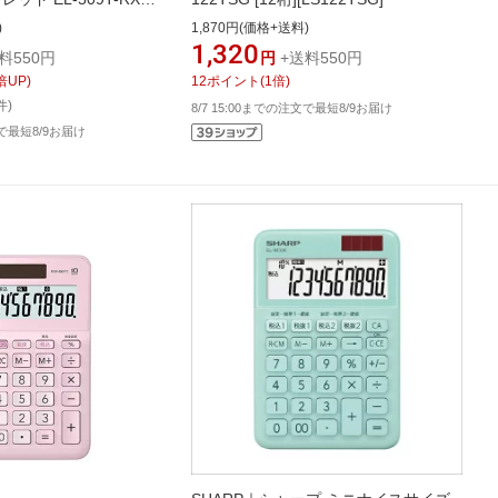
)
1,870円(価格+送料)
1,320
料550円
円
+送料550円
倍UP)
12
ポイント
(
1
倍)
件)
8/7 15:00までの注文で最短8/9お届け
文で最短8/9お届け