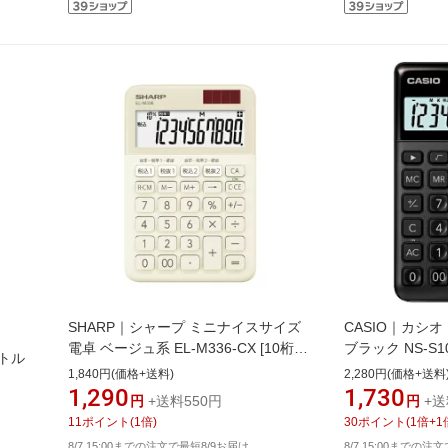
SHARP｜シャープ ミニナイスサイズ
CASIO｜カシ
電卓 ベージュ系 EL-M336-CX [10桁
ブラック NS-S10-
リトル
/W税率対応]
[NSS10BKN]
1,840円(価格+送料)
2,280円(価格+送料
1,290
1,730
円
+送料550円
円
+送
11
ポイント
(
1
倍)
30
ポイント
(
1
倍+
1
8/7 15:00までの注文で最短8/9お届け
8/7 15:00までの注