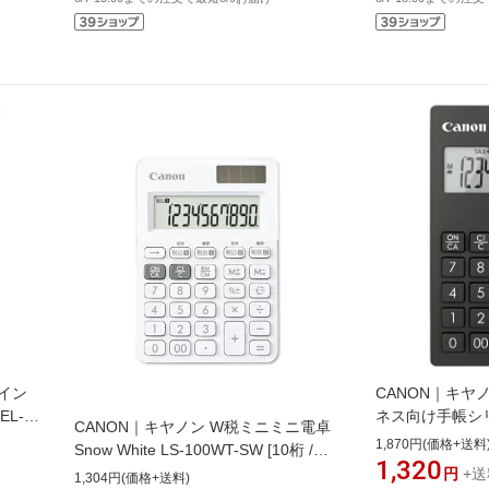
ザイン
CANON｜キヤ
L-
ネス向け手帳シリー
CANON｜キヤノン W税ミニミニ電卓
[12桁][KS12TBK
1,870円(価格+送料
Snow White LS-100WT-SW [10桁 /W
1,320
税率対応][LS100WTSW]
円
+送
1,304円(価格+送料)