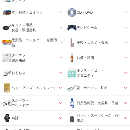
本・雑誌・コミック
CD・DVD
キッチン用品・
テレビゲーム
食器・調理器具
医薬品・コンタクト・介護用
美容・コスメ・香水
品
ダイエット・
お酒・洋酒
健康用品
キッズ・ベビー・
おもちゃ
マタニティ
ペットグッズ・ペットフード
花・ガーデン・DIY
スポーツ・
日用品雑貨・文房具・手芸
アウトドア
バック・スーツケース・旅行
時計
用品