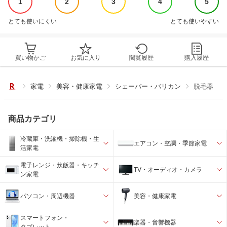
1
2
3
4
5
とても使いにくい
とても使いやすい
買い物かご
お気に入り
閲覧履歴
購入履歴
家電
美容・健康家電
シェーバー・バリカン
脱毛器
商品カテゴリ
冷蔵庫・洗濯機・掃除機・生
エアコン・空調・季節家電
活家電
電子レンジ・炊飯器・キッチ
TV・オーディオ・カメラ
ン家電
パソコン・周辺機器
美容・健康家電
スマートフォン・
楽器・音響機器
タブレット