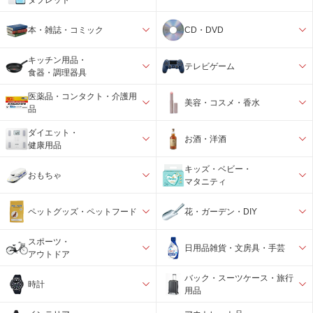
本・雑誌・コミック
CD・DVD
キッチン用品・
テレビゲーム
食器・調理器具
医薬品・コンタクト・介護用
美容・コスメ・香水
品
ダイエット・
お酒・洋酒
健康用品
キッズ・ベビー・
おもちゃ
マタニティ
ペットグッズ・ペットフード
花・ガーデン・DIY
スポーツ・
日用品雑貨・文房具・手芸
アウトドア
バック・スーツケース・旅行
時計
用品