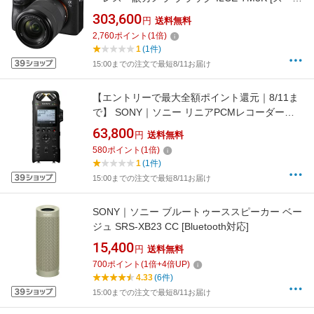
レンズ][ILCE7M3K]
303,600
円
送料無料
2,760
ポイント
(
1
倍)
1
(1件)
15:00までの注文で最短8/11お届け
【エントリーで最大全額ポイント還元｜8/11ま
で】 SONY｜ソニー リニアPCMレコーダー
PCM-D10 [16GB /Bluetooth対応 /ハイレゾ対応]
63,800
円
送料無料
[録音機 ボイスレコーダー 小型 高音質
580
ポイント
(
1
倍)
PCMD10]
1
(1件)
15:00までの注文で最短8/11お届け
SONY｜ソニー ブルートゥーススピーカー ベー
ジュ SRS-XB23 CC [Bluetooth対応]
15,400
円
送料無料
700
ポイント
(
1
倍+
4
倍UP)
4.33
(6件)
15:00までの注文で最短8/11お届け