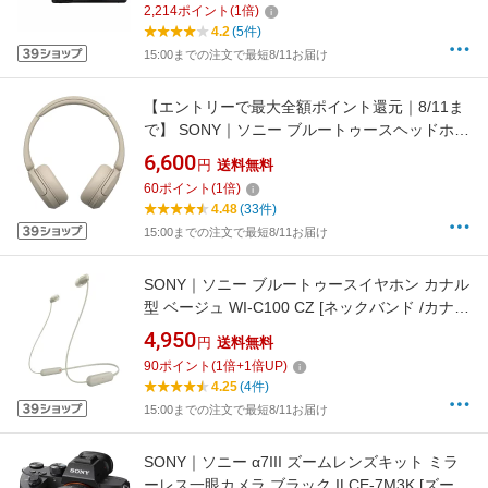
2,214
ポイント
(
1
倍)
4.2
(5件)
15:00までの注文で最短8/11お届け
【エントリーで最大全額ポイント還元｜8/11ま
で】 SONY｜ソニー ブルートゥースヘッドホン
ベージュ WH-CH520 CZ [オーバーヘッド型
6,600
円
送料無料
/Bluetooth対応]
60
ポイント
(
1
倍)
4.48
(33件)
15:00までの注文で最短8/11お届け
SONY｜ソニー ブルートゥースイヤホン カナル
型 ベージュ WI-C100 CZ [ネックバンド /カナル
型 /Bluetooth対応]
4,950
円
送料無料
90
ポイント
(
1
倍+
1
倍UP)
4.25
(4件)
15:00までの注文で最短8/11お届け
SONY｜ソニー α7III ズームレンズキット ミラ
ーレス一眼カメラ ブラック ILCE-7M3K [ズーム