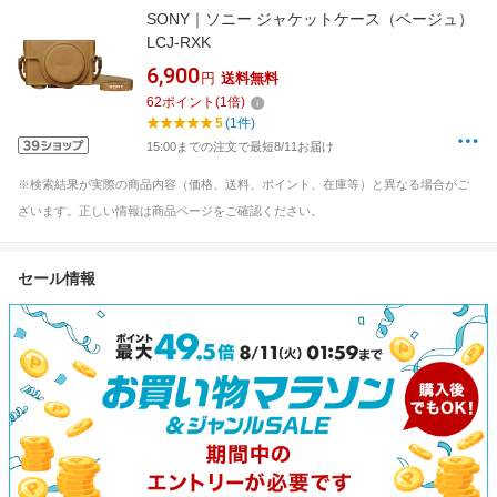
SONY｜ソニー ジャケットケース（ベージュ）
LCJ-RXK
6,900
円
送料無料
62
ポイント
(
1
倍)
5
(1件)
15:00までの注文で最短8/11お届け
※検索結果が実際の商品内容（価格、送料、ポイント、在庫等）と異なる場合がご
ざいます。正しい情報は商品ページをご確認ください。
セール情報