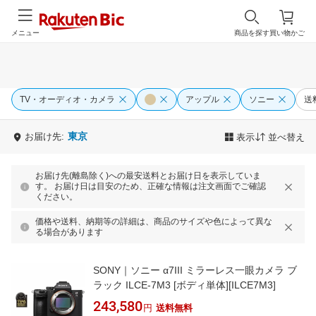
メニュー
商品を探す
買い物かご
TV・オーディオ・カメラ
アップル
ソニー
送
東京
お届け先:
表示
並べ替え
お届け先(離島除く)への最安送料とお届け日を表示していま
す。 お届け日は目安のため、正確な情報は注文画面でご確認
ください。
価格や送料、納期等の詳細は、商品のサイズや色によって異な
る場合があります
SONY｜ソニー α7III ミラーレス一眼カメラ ブ
ラック ILCE-7M3 [ボディ単体][ILCE7M3]
243,580
円
送料無料