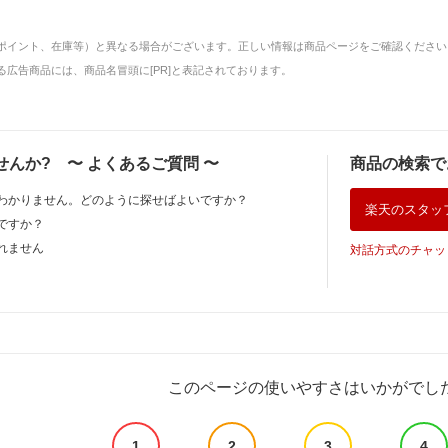
ポイント、在庫等）と異なる場合がございます。正しい情報は商品ページをご確認ください
広告商品には、商品名冒頭に[PR]と表記されております。
せんか?
〜
よくあるご質問
〜
商品の検索で
わかりません。どのように探せばよいですか？
楽天のスタッ
ですか？
れません
対話方式のチャッ
このページの使いやすさはいかがでし
1
2
3
4