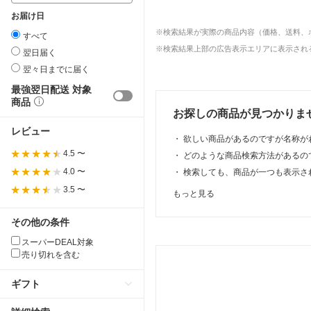
お届け日
※検索結果が実際の商品内容（価格、送料、
すべて
※検索結果上部の広告表示エリアに表示される
翌日届く
翌々日までに届く
最強翌日配送 対象
商品
お探しの商品が見つかりま
レビュー
・
欲しい商品があるのですが名称が
4.5 〜
・
どのような商品検索方法があるの
4.0 〜
・
検索しても、商品が一つも表示さ
3.5 〜
もっと見る
その他の条件
スーパーDEAL対象
売り切れを含む
ギフト