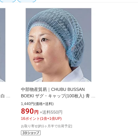
中部物産貿易｜CHUBU BUSSAN
 白 ＜
BOEKI ザグ・キャップ(100枚入) 青 ＜
SKY3002＞[SKY3002]
1,440円(価格+送料)
890
円
+送料550円
16
ポイント
(
1
倍+
1
倍UP)
お取り寄せ[約1ヶ月半で出荷予定]