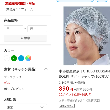
業務用厨房機器・用品
業務用ユニフォーム
商品価格
~
検索
カラー
素材（キッチン用品）
中部物産貿易｜CHUBU BUSSAN
BOEKI ザグ・キャップ(100枚入)
プラスチック
SKY3001＞[SKY3001]
1,440円(価格+送料)
ゴム
890
ポリプロピレン
円
+送料550円
16
ポイント
(
1
倍+
1
倍UP)
お届け先
お取り寄せ[約1ヶ月半で出荷予定]