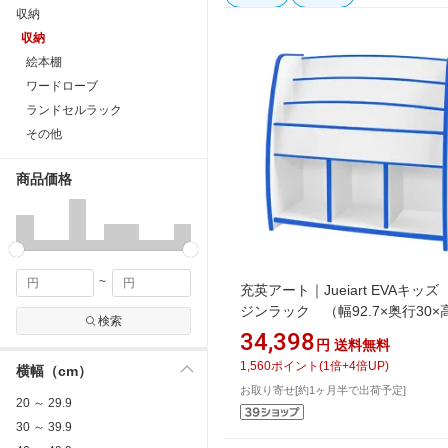
収納
収納
絵本棚
ワードローブ
ランドセルラック
その他
商品価格
~
充英アート｜Jueiart EVAキッ
ジンラック （幅92.7×奥行30×
検索
90cm） JAJAN ブルー MRJ-93H
34,398
円
送料無料
1,560
ポイント
(
1
倍+
4
倍UP)
横幅（cm）
お取り寄せ[約1ヶ月半で出荷予定]
20 ～ 29.9
30 ～ 39.9