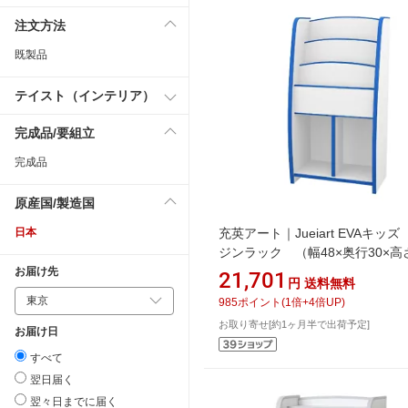
注文方法
既製品
テイスト（インテリア）
完成品/要組立
完成品
原産国/製造国
日本
充英アート｜Jueiart EVAキッ
ジンラック （幅48×奥行30×高
90cm） JAJAN ブルー MRJ-48H
お届け先
21,701
円
送料無料
985
ポイント
(
1
倍+
4
倍UP)
お取り寄せ[約1ヶ月半で出荷予定]
お届け日
すべて
翌日届く
翌々日までに届く