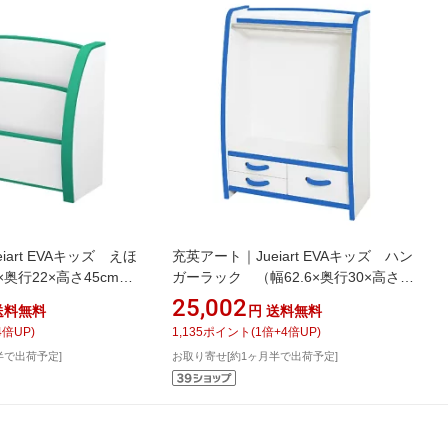
iart EVAキッズ えほ
充英アート｜Jueiart EVAキッズ ハン
奥行22×高さ45cm）
ガーラック （幅62.6×奥行30×高さ
PS-50SG
90cm） HRJ-63HB ブルー
25,002
送料無料
円
送料無料
4
倍UP)
1,135
ポイント
(
1
倍+
4
倍UP)
半で出荷予定]
お取り寄せ[約1ヶ月半で出荷予定]