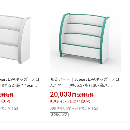
iart EVAキッズ えほ
充英アート｜Jueiart EVAキッズ えほ
奥行22×高さ45cm）
んたて （幅65.3×奥行30×高さ
PS-50SW
60cm） JAJAN グリーン PS-65MG
20,033
送料無料
円
送料無料
4
倍UP)
910
ポイント
(
1
倍+
4
倍UP)
半で出荷予定]
お取り寄せ[約1ヶ月半で出荷予定]