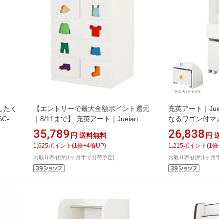
けしたく
【エントリーで最大全額ポイント還元
充英アート｜Jue
C-
｜8/11まで】 充英アート｜Jueiart お
なるワゴン付マ
かたづけしたくなるチェスト 6杯
用 TSM-59HB
35,789
26,838
円
送料無料
円
男の子用 TSC-59HBW ホワイト
1,625
ポイント
(
1
倍+
4
倍UP)
1,215
ポイント
(
1
倍
お取り寄せ[約1ヶ月半で出荷予定]
お取り寄せ[約1ヶ月