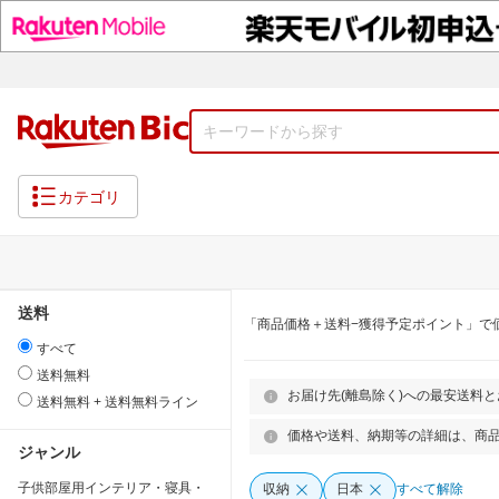
カテゴリ
送料
「商品価格＋送料−獲得予定ポイント」で
すべて
送料無料
お届け先(離島除く)への最安送料
送料無料 + 送料無料ライン
価格や送料、納期等の詳細は、商
ジャンル
子供部屋用インテリア・寝具・
収納
日本
すべて解除