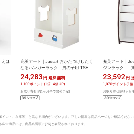
ズ えほ
充英アート｜Jueiart おかたづけしたく
充英アート｜Jue
なるハンガーラック 男の子用 TSH-
ジンラック （幅6
MW
59HBW ホワイト
90cm） JAJAN
24,283
23,592
円
送料無料
円
1,100
ポイント
(
1
倍+
4
倍UP)
1,070
ポイント
(
1
倍
お取り寄せ[約1ヶ月半で出荷予定]
お取り寄せ[約1ヶ月
ポイント、在庫等）と異なる場合がございます。正しい情報は商品ページをご確認ください
広告商品には、商品名冒頭に[PR]と表記されております。