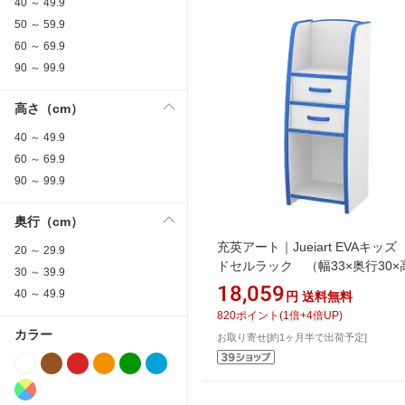
40 ～ 49.9
50 ～ 59.9
60 ～ 69.9
90 ～ 99.9
高さ（cm）
40 ～ 49.9
60 ～ 69.9
90 ～ 99.9
奥行（cm）
充英アート｜Jueiart EVAキッ
20 ～ 29.9
ドセルラック （幅33×奥行30×
30 ～ 39.9
90cm） JAJAN ブルー KRJ-33H
18,059
40 ～ 49.9
円
送料無料
820
ポイント
(
1
倍+
4
倍UP)
カラー
お取り寄せ[約1ヶ月半で出荷予定]