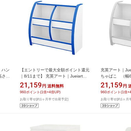
ズ ハン
【エントリーで最大全額ポイント還元
充英アート｜Jue
高さ
｜8/11まで】 充英アート｜Jueiart
ちゃばこ （幅65
EVAキッズ おもちゃばこ （幅65.3×
60cm） OB-6
21,159
21,159
円
送料無料
円
奥行30×高さ60cm） OB-65MB ブルー
960
ポイント
(
1
倍+
4
倍UP)
960
ポイント
(
1
倍+
お取り寄せ[約1ヶ月半で出荷予定]
お取り寄せ[約1ヶ月