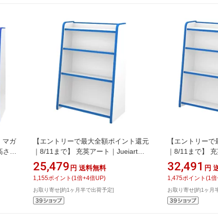
ズ マガ
【エントリーで最大全額ポイント還元
【エントリーで
高さ
｜8/11まで】 充英アート｜Jueiart
｜8/11まで】 充
B
EVAキッズ ほんだな （幅63.3×奥行
EVAキッズ ほ
25,479
32,491
円
送料無料
円
31×高さ90cm） JAJAN ブルー GR-
31×高さ90cm） 
1,155
ポイント
(
1
倍+
4
倍UP)
1,475
ポイント
(
1
倍
63HB
93HB
お取り寄せ[約1ヶ月半で出荷予定]
お取り寄せ[約1ヶ月