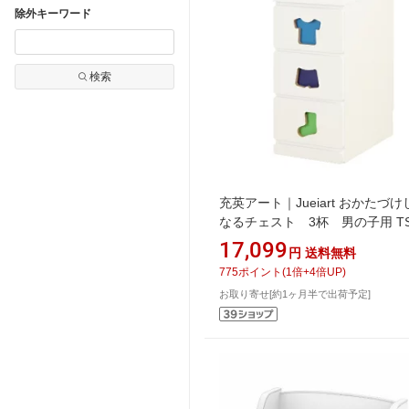
除外キーワード
検索
充英アート｜Jueiart おかたづ
なるチェスト 3杯 男の子用 TS
29MBW ホワイト
17,099
円
送料無料
775
ポイント
(
1
倍+
4
倍UP)
お取り寄せ[約1ヶ月半で出荷予定]