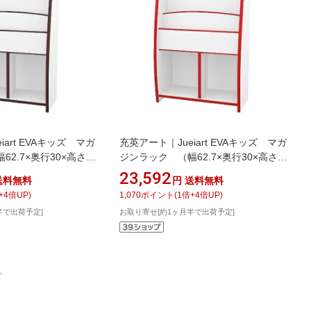
iart EVAキッズ マガ
充英アート｜Jueiart EVAキッズ マガ
2.7×奥行30×高さ
ジンラック （幅62.7×奥行30×高さ
 ブラウン MRJ-63HD
90cm） JAJAN レッド MRJ-63HR
23,592
送料無料
円
送料無料
+
4
倍UP)
1,070
ポイント
(
1
倍+
4
倍UP)
半で出荷予定]
お取り寄せ[約1ヶ月半で出荷予定]
。