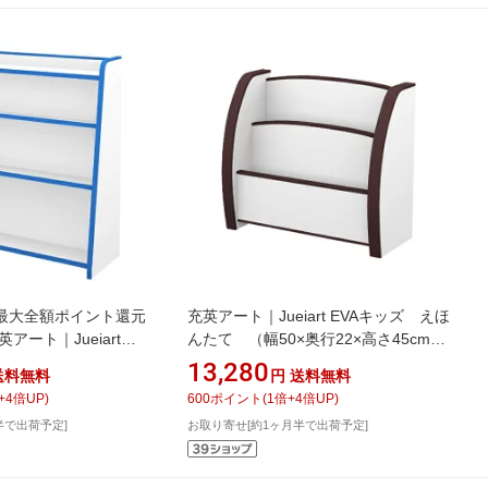
最大全額ポイント還元
充英アート｜Jueiart EVAキッズ えほ
英アート｜Jueiart
んたて （幅50×奥行22×高さ45cm）
んだな （幅93.3×奥行
JAJAN ブラウン PS-50SD
13,280
送料無料
円
送料無料
JAJAN ブルー GR-
+
4
倍UP)
600
ポイント
(
1
倍+
4
倍UP)
半で出荷予定]
お取り寄せ[約1ヶ月半で出荷予定]