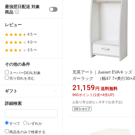
最強翌日配送 対象
商品
レビュー
4.5 〜
4.0 〜
3.5 〜
その他の条件
充英アート｜Jueiart EVAキッ
スーパーDEAL対象
ガーラック （幅47.7×奥行30×
売り切れを含む
90cm） HRJ-48HW ホワイト
21,159
円
送料無料
ギフト
960
ポイント
(
1
倍+
4
倍UP)
お取り寄せ[約1ヶ月半で出荷予定]
詳細検索
すべて
いずれか
商品名のみで検索する