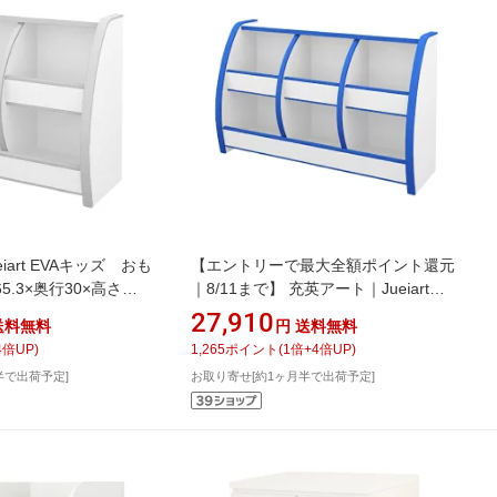
iart EVAキッズ おも
【エントリーで最大全額ポイント還元
.3×奥行30×高さ
｜8/11まで】 充英アート｜Jueiart
5MW ホワイト
EVAキッズ おもちゃばこ （幅95.6×
27,910
送料無料
円
送料無料
奥行30×高さ60cm） OB-95MB ブルー
4
倍UP)
1,265
ポイント
(
1
倍+
4
倍UP)
半で出荷予定]
お取り寄せ[約1ヶ月半で出荷予定]