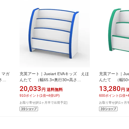
ズ マガ
充英アート｜Jueiart EVAキッズ えほ
充英アート｜Jue
さ
んたて （幅65.3×奥行30×高さ
んたて （幅50×
B
60cm） JAJAN ブルー PS-65MB
JAJAN グリーン 
20,033
13,280
円
送料無料
円
910
ポイント
(
1
倍+
4
倍UP)
600
ポイント
(
1
倍+
お取り寄せ[約1ヶ月半で出荷予定]
お取り寄せ[約1ヶ月