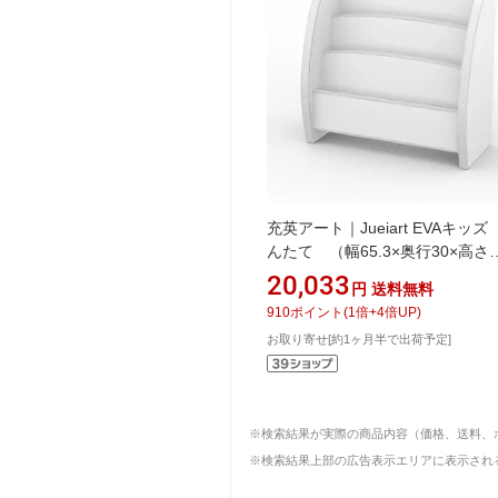
充英アート｜Jueiart EVAキッ
んたて （幅65.3×奥行30×高さ
60cm） JAJAN ホワイト PS-65
20,033
円
送料無料
910
ポイント
(
1
倍+
4
倍UP)
お取り寄せ[約1ヶ月半で出荷予定]
※検索結果が実際の商品内容（価格、送料、
※検索結果上部の広告表示エリアに表示される