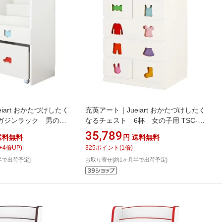
iart おかたづけしたく
充英アート｜Jueiart おかたづけしたく
ガジンラック 男の子
なるチェスト 6杯 女の子用 TSC-
W ホワイト
59HGW ホワイト
35,789
送料無料
円
送料無料
+
4
倍UP)
325
ポイント
(
1
倍)
半で出荷予定]
お取り寄せ[約1ヶ月半で出荷予定]