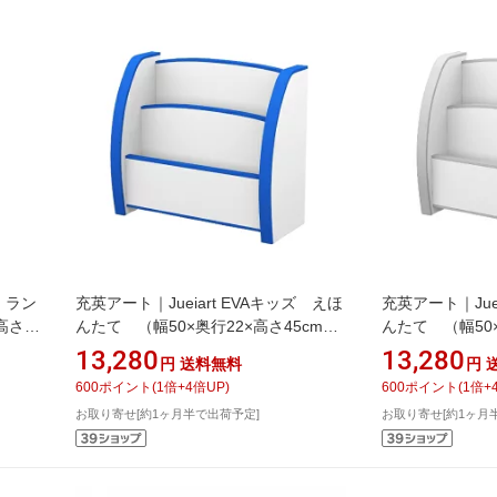
ズ ラン
充英アート｜Jueiart EVAキッズ えほ
充英アート｜Jue
高さ
んたて （幅50×奥行22×高さ45cm）
んたて （幅50×
B
JAJAN ブルー PS-50SB
JAJAN ホワイト 
13,280
13,280
円
送料無料
円
600
ポイント
(
1
倍+
4
倍UP)
600
ポイント
(
1
倍+
お取り寄せ[約1ヶ月半で出荷予定]
お取り寄せ[約1ヶ月