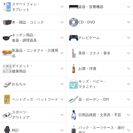
スマートフォン・
楽器・音響機器
タブレット
本・雑誌・コミック
CD・DVD
キッチン用品・
テレビゲーム
食器・調理器具
医薬品・コンタクト・介護用
美容・コスメ・香水
品
ダイエット・
お酒・洋酒
健康用品
キッズ・ベビー・
おもちゃ
マタニティ
ペットグッズ・ペットフード
花・ガーデン・DIY
スポーツ・
日用品雑貨・文房具・手芸
アウトドア
バック・スーツケース・旅行
時計
用品