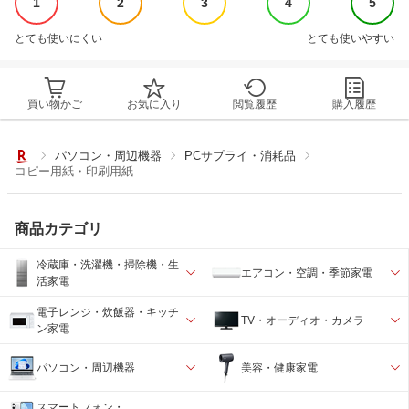
1
2
3
4
5
とても使いにくい
とても使いやすい
買い物かご
お気に入り
閲覧履歴
購入履歴
パソコン・周辺機器
PCサプライ・消耗品
コピー用紙・印刷用紙
商品カテゴリ
冷蔵庫・洗濯機・掃除機・生
エアコン・空調・季節家電
活家電
電子レンジ・炊飯器・キッチ
TV・オーディオ・カメラ
ン家電
パソコン・周辺機器
美容・健康家電
スマートフォン・