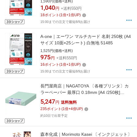
1,590円(価格+送料)
1,040
円
+送料550円
18
ポイント
(
1
倍+
1
倍UP)
15:00までの注文で最短8/9お届け
A-one｜エーワン マルチカード 名刺 250枚 (A4
サイズ 10面×25シート) 白無地 51485
1,525円(価格+送料)
975
円
+送料550円
16
ポイント
(
1
倍+
1
倍UP)
15:00までの注文で最短8/9お届け
長門屋商店｜NAGATOYA 〔各種プリンタ〕カ
ラーペーパー 最厚口 0.18mm [A4 /250枚]
ナ-3561 浅黄
5,247
円
送料無料
235
ポイント
(
1
倍+
4
倍UP)
約10日で出荷予定
森本化成｜Morimoto Kasei 〔インクジェット〕