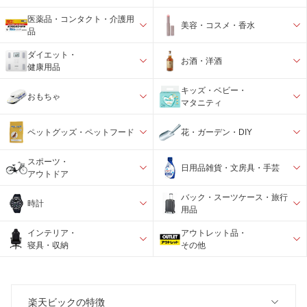
医薬品・コンタクト・介護用
美容・コスメ・香水
品
ダイエット・
お酒・洋酒
健康用品
キッズ・ベビー・
おもちゃ
マタニティ
ペットグッズ・ペットフード
花・ガーデン・DIY
スポーツ・
日用品雑貨・文房具・手芸
アウトドア
バック・スーツケース・旅行
時計
用品
インテリア・
アウトレット品・
寝具・収納
その他
楽天ビックの特徴