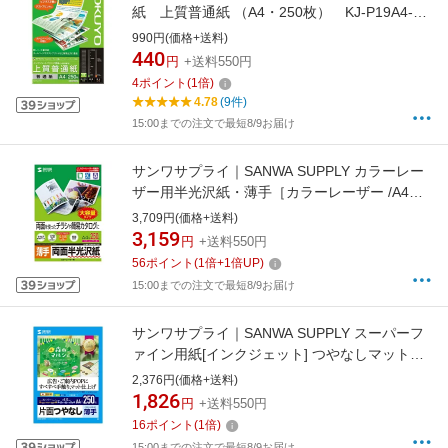
紙 上質普通紙 （A4・250枚） KJ-P19A4-
250[KJP19A4250]【rb_pcp】
990円(価格+送料)
440
円
+送料550円
4
ポイント
(
1
倍)
4.78
(9件)
15:00までの注文で最短8/9お届け
サンワサプライ｜SANWA SUPPLY カラーレー
ザー用半光沢紙・薄手［カラーレーザー /A4サ
イズ /250枚］ LBP-KCNA4N-
3,709円(価格+送料)
250[LBPKCNA4N250]
3,159
円
+送料550円
56
ポイント
(
1
倍+
1
倍UP)
15:00までの注文で最短8/9お届け
サンワサプライ｜SANWA SUPPLY スーパーフ
ァイン用紙[インクジェット] つやなしマット紙
薄手 (A4サイズ・250枚) JP-EM5NA4-
2,376円(価格+送料)
250[JPEM5NA4250]
1,826
円
+送料550円
16
ポイント
(
1
倍)
15:00までの注文で最短8/9お届け