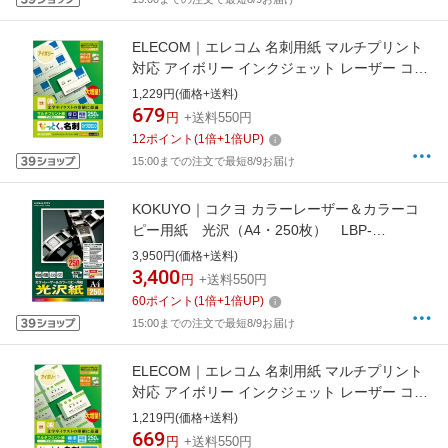
ELECOM｜エレコム 名刺用紙 マルチプリント
対応 アイボリー インクジェット レーザー コピ
ー対応 A4 10面付 マイクロミシンカット 250枚
1,229円(価格+送料)
MT-JMN2IVシリーズ アイボリー MT-
679
円
+送料550円
JMN2IVZ[MTJMN2IVZ]
12
ポイント
(
1
倍+
1
倍UP)
15:00までの注文で最短8/9お届け
KOKUYO｜コクヨ カラーレーザー＆カラーコ
ピー用紙 光沢（A4・250枚） LBP-
FG1215N[LBPFG1215]
3,950円(価格+送料)
3,400
円
+送料550円
60
ポイント
(
1
倍+
1
倍UP)
15:00までの注文で最短8/9お届け
ELECOM｜エレコム 名刺用紙 マルチプリント
対応 アイボリー インクジェット レーザー コピ
ー対応 A4 10面付 マイクロミシンカット 250枚
1,219円(価格+送料)
MT-JMN1IVシリーズ アイボリー MT-
669
円
+送料550円