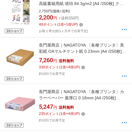
高級書籍用紙 琥珀 84.3g/m2 [A4 /250枚] クリ
ーム MITP-3100
2,750円(価格+送料)
2,200
円
+送料550円
40
ポイント
(
1
倍+
1
倍UP)
お取り寄せ[約1ヶ月半で出荷予定]
長門屋商店｜NAGATOYA 〔各種プリンタ〕美
彩紙 OAマルチケント紙 0.23mm [A4 /250枚]
ナ-962V ホワイト
7,260
円
送料無料
330
ポイント
(
1
倍+
4
倍UP)
約10日で出荷予定
長門屋商店｜NAGATOYA 〔各種プリンタ〕カ
ラーペーパー 最厚口 0.18mm [A4 /250枚]
ナ-3571 桃
5,247
円
送料無料
235
ポイント
(
1
倍+
4
倍UP)
約10日で出荷予定