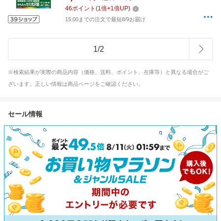
46
ポイント
(
1
倍+
1
倍UP)
15:00までの注文で最短8/9お届け
1
/
2
※検索結果が実際の商品内容（価格、送料、ポイント、在庫等）と異なる場合がご
ざいます。正しい情報は商品ページをご確認ください。
セール情報