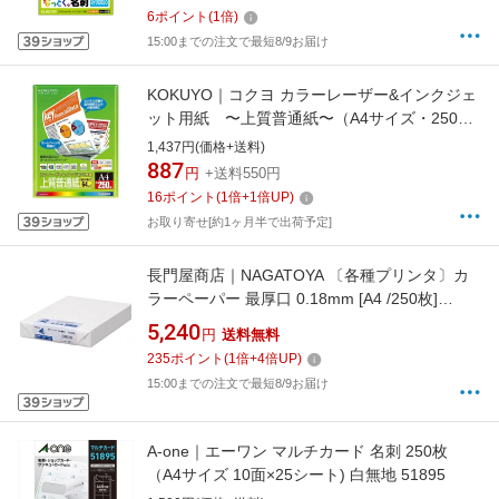
JMN1IVZ[MTJMN1IVZ]
6
ポイント
(
1
倍)
15:00までの注文で最短8/9お届け
KOKUYO｜コクヨ カラーレーザー&インクジェ
ット用紙 〜上質普通紙〜（A4サイズ・250
枚） KPC-P1015[KPCP1015]
1,437円(価格+送料)
887
円
+送料550円
16
ポイント
(
1
倍+
1
倍UP)
お取り寄せ[約1ヶ月半で出荷予定]
長門屋商店｜NAGATOYA 〔各種プリンタ〕カ
ラーペーパー 最厚口 0.18mm [A4 /250枚]
ナ-3551 白[ナ3551]
5,240
円
送料無料
235
ポイント
(
1
倍+
4
倍UP)
15:00までの注文で最短8/9お届け
A-one｜エーワン マルチカード 名刺 250枚
（A4サイズ 10面×25シート) 白無地 51895