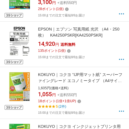
3,100
円
+送料550円
28
ポイント
(
1
倍)
15:00までの注文で最短8/9お届け
EPSON｜エプソン 写真用紙 光沢 （A4・250
枚） KA4250PSKR[KA4250PSKR]
14,920
円
送料無料
135
ポイント
(
1
倍)
15:00までの注文で最短8/9お届け
KOKUYO｜コクヨ “IJP用マット紙” スーパーフ
ァイングレード エコノミータイプ （A4サイ
ズ・250枚） KJ-M18A4-250[KJM18A4250]
1,605円(価格+送料)
1,055
円
+送料550円
18
ポイント
(
1
倍+
1
倍UP)
5
(2件)
15:00までの注文で最短8/9お届け
KOKUYO｜コクヨ インクジェットプリンタ用