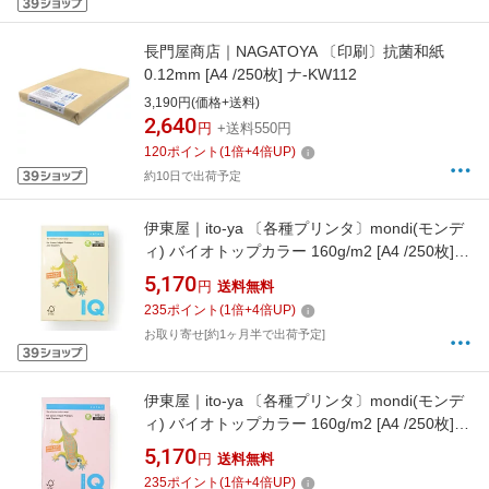
長門屋商店｜NAGATOYA 〔印刷〕抗菌和紙
0.12mm [A4 /250枚] ナ-KW112
3,190円(価格+送料)
2,640
円
+送料550円
120
ポイント
(
1
倍+
4
倍UP)
約10日で出荷予定
伊東屋｜ito-ya 〔各種プリンタ〕mondi(モンデ
ィ) バイオトップカラー 160g/m2 [A4 /250枚]
クリーム BT801[BT801]
5,170
円
送料無料
235
ポイント
(
1
倍+
4
倍UP)
お取り寄せ[約1ヶ月半で出荷予定]
伊東屋｜ito-ya 〔各種プリンタ〕mondi(モンデ
ィ) バイオトップカラー 160g/m2 [A4 /250枚]
フラミンゴ BT831[BT831]
5,170
円
送料無料
235
ポイント
(
1
倍+
4
倍UP)