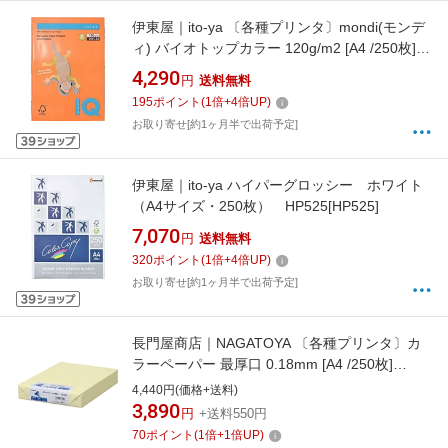
伊東屋｜ito-ya 〔各種プリンタ〕mondi(モンデ
ィ) バイオトップカラー 120g/m2 [A4 /250枚]
マスタード BT733[BT733]
4,290
円
送料無料
195
ポイント
(
1
倍+
4
倍UP)
お取り寄せ[約1ヶ月半で出荷予定]
伊東屋｜ito-ya ハイパーグロッシー ホワイト
（A4サイズ・250枚） HP525[HP525]
7,070
円
送料無料
320
ポイント
(
1
倍+
4
倍UP)
お取り寄せ[約1ヶ月半で出荷予定]
長門屋商店｜NAGATOYA 〔各種プリンタ〕カ
ラーペーパー 最厚口 0.18mm [A4 /250枚]
ナ-3552 レモン[ナ3552]
4,440円(価格+送料)
3,890
円
+送料550円
70
ポイント
(
1
倍+
1
倍UP)