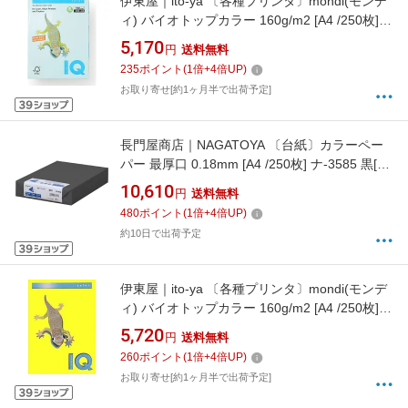
伊東屋｜ito-ya 〔各種プリンタ〕mondi(モンデ
ィ) バイオトップカラー 160g/m2 [A4 /250枚]
ブルー BT807[BT807]
5,170
円
送料無料
235
ポイント
(
1
倍+
4
倍UP)
お取り寄せ[約1ヶ月半で出荷予定]
長門屋商店｜NAGATOYA 〔台紙〕カラーペー
パー 最厚口 0.18mm [A4 /250枚] ナ-3585 黒[ナ
3585]
10,610
円
送料無料
480
ポイント
(
1
倍+
4
倍UP)
約10日で出荷予定
伊東屋｜ito-ya 〔各種プリンタ〕mondi(モンデ
ィ) バイオトップカラー 160g/m2 [A4 /250枚]
カナリーイエロー BT812[BT812]
5,720
円
送料無料
260
ポイント
(
1
倍+
4
倍UP)
お取り寄せ[約1ヶ月半で出荷予定]