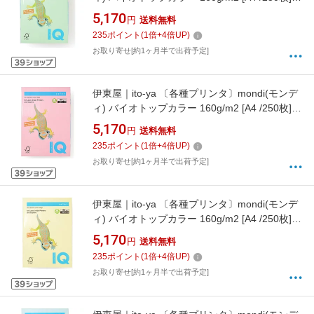
ミディアムグリーン BT806[BT806]
5,170
円
送料無料
235
ポイント
(
1
倍+
4
倍UP)
お取り寄せ[約1ヶ月半で出荷予定]
伊東屋｜ito-ya 〔各種プリンタ〕mondi(モンデ
ィ) バイオトップカラー 160g/m2 [A4 /250枚]
ピンク BT804[BT804]
5,170
円
送料無料
235
ポイント
(
1
倍+
4
倍UP)
お取り寄せ[約1ヶ月半で出荷予定]
伊東屋｜ito-ya 〔各種プリンタ〕mondi(モンデ
ィ) バイオトップカラー 160g/m2 [A4 /250枚]
イエロー BT803[BT803]
5,170
円
送料無料
235
ポイント
(
1
倍+
4
倍UP)
お取り寄せ[約1ヶ月半で出荷予定]