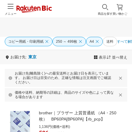
メニュー
商品を探す
買い物かご
コピー用紙・印刷用紙
250 ～ 499枚
A4
送料
すべて解
東京
お届け先:
表示
並べ替え
お届け先(離島除く)への最安送料とお届け日を表示していま
す。 お届け日は目安のため、正確な情報は注文画面でご確認
ください。
価格や送料、納期等の詳細は、商品のサイズや色によって異な
る場合があります
brother｜ブラザー 上質普通紙 （A4・250
枚） BP60PA[BP60PA]【rb_pcp】
1,136円(価格+送料)