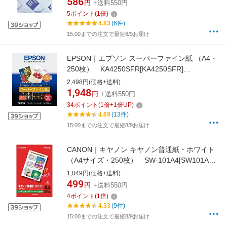
586
円
+送料550円
5
ポイント
(
1
倍)
4.83
(6件)
15:00までの注文で最短8/9お届け
EPSON｜エプソン スーパーファイン紙 （A4・
250枚） KA4250SFR[KA4250SFR]
【rb_pcp】
2,498円(価格+送料)
1,948
円
+送料550円
34
ポイント
(
1
倍+
1
倍UP)
4.69
(13件)
15:00までの注文で最短8/9お届け
CANON｜キヤノン キヤノン普通紙・ホワイト
（A4サイズ・250枚） SW-101A4[SW101A4]
【rb_pcp】
1,049円(価格+送料)
499
円
+送料550円
4
ポイント
(
1
倍)
4.33
(9件)
15:00までの注文で最短8/9お届け