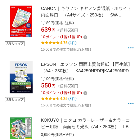
CANON｜キヤノン キヤノン普通紙・ホワイト
両面厚口 （A4サイズ・250枚） SW-
201A4[SW201A4]【rb_pcp】
1,189円(価格+送料)
639
円
+送料550円
10
ポイント
(
1
倍+
1
倍UP)
4.75
(4件)
15:00までの注文で最短8/9お届け
EPSON｜エプソン 両面上質普通紙 【再生紙】
（A4・250枚） KA4250NPDR[KA4250NPDR]
【rb_pcp】
1,100円(価格+送料)
550
円
+送料550円
10
ポイント
(
1
倍+
1
倍UP)
4.25
(8件)
15:00までの注文で最短8/9お届け
KOKUYO｜コクヨ カラーレーザー＆カラーコ
ピー用紙 両面セミ光沢（A4・250枚） LBP-
FH1815[LBPFH1815]
3,650円(価格+送料)