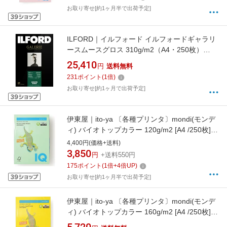
お取り寄せ[約1ヶ月半で出荷予定]
ILFORD｜イルフォード イルフォードギャラリ
ースムースグロス 310g/m2（A4・250枚）
ILFORD GALERIE Smooth Gloss
25,410
円
送料無料
422343[422343]
231
ポイント
(
1
倍)
お取り寄せ[約1ヶ月で出荷予定]
伊東屋｜ito-ya 〔各種プリンタ〕mondi(モンデ
ィ) バイオトップカラー 120g/m2 [A4 /250枚]
ミディアムグリーン BT706[BT706]
4,400円(価格+送料)
3,850
円
+送料550円
175
ポイント
(
1
倍+
4
倍UP)
お取り寄せ[約1ヶ月半で出荷予定]
伊東屋｜ito-ya 〔各種プリンタ〕mondi(モンデ
ィ) バイオトップカラー 160g/m2 [A4 /250枚]
マスタード BT829[BT829]