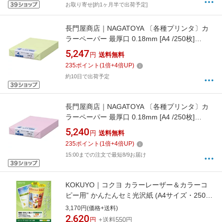
お取り寄せ[約1ヶ月半で出荷予定]
長門屋商店｜NAGATOYA 〔各種プリンタ〕カ
ラーペーパー 最厚口 0.18mm [A4 /250枚]
ナ-3556 若草[ナ3556]
5,247
円
送料無料
235
ポイント
(
1
倍+
4
倍UP)
約10日で出荷予定
長門屋商店｜NAGATOYA 〔各種プリンタ〕カ
ラーペーパー 最厚口 0.18mm [A4 /250枚]
ナ-3569 さくら[ナ3569]
5,240
円
送料無料
235
ポイント
(
1
倍+
4
倍UP)
15:00までの注文で最短8/9お届け
KOKUYO｜コクヨ カラーレーザー＆カラーコ
ピー用” かんたんセミ光沢紙 (A4サイズ・250
枚) 白色度88%程度 LBP-
3,170円(価格+送料)
KFH1115[LBPKFH1115]
2,620
円
+送料550円