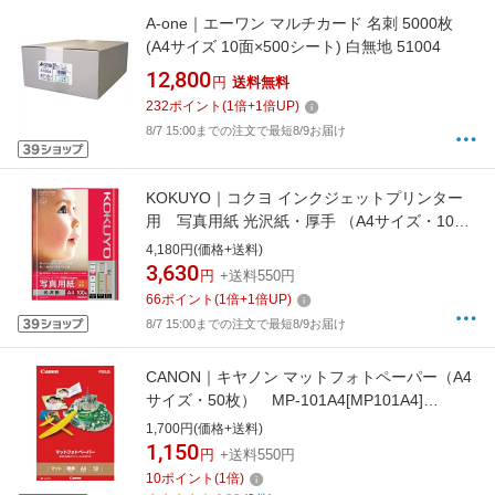
A-one｜エーワン マルチカード 名刺 5000枚
(A4サイズ 10面×500シート) 白無地 51004
12,800
円
送料無料
232
ポイント
(
1
倍+
1
倍UP)
8/7 15:00までの注文で最短8/9お届け
KOKUYO｜コクヨ インクジェットプリンター
用 写真用紙 光沢紙・厚手 （A4サイズ・100
枚） KJ-G13A4-100[KJG13A4100]
4,180円(価格+送料)
3,630
円
+送料550円
66
ポイント
(
1
倍+
1
倍UP)
8/7 15:00までの注文で最短8/9お届け
CANON｜キヤノン マットフォトペーパー（A4
サイズ・50枚） MP-101A4[MP101A4]
【rb_pcp】
1,700円(価格+送料)
1,150
円
+送料550円
10
ポイント
(
1
倍)