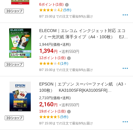
6
ポイント
(
1
倍)
4.2
(5件)
8/7 15:00までの注文で最短8/9お届け
ELECOM｜エレコム インクジェット対応 エコ
ノミー光沢紙 薄手タイプ（A4・100枚） EJK-
GUA4100[EJKGUA4100]
1,944円(価格+送料)
1,394
円
+送料550円
12
ポイント
(
1
倍)
4
(1件)
8/7 15:00までの注文で最短8/9お届け
EPSON｜エプソン スーパーファイン紙 （A3・
100枚） KA3100SFR[KA3100SFR]
【rb_pcp】
2,710円(価格+送料)
2,160
円
+送料550円
19
ポイント
(
1
倍)
5
(5件)
8/7 15:00までの注文で最短8/9お届け