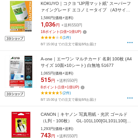
KOKUYO｜コクヨ “IJP用マット紙” スーパーフ
ァイングレード エコノミータイプ （A3サイ
ズ・100枚） KJ-M18A3-100[KJM18A3100]
1,586円(価格+送料)
1,036
円
+送料550円
18
ポイント
(
1
倍+
1
倍UP)
4
(1件)
8/7 15:00までの注文で最短8/9お届け
A-one｜エーワン マルチカード 名刺 100枚 (A4
サイズ 10面×10シート) 白無地 51677
1,065円(価格+送料)
515
円
+送料550円
8
ポイント
(
1
倍+
1
倍UP)
5
(2件)
8/7 15:00までの注文で最短8/9お届け
CANON｜キヤノン 写真用紙・光沢 ゴールド
（L判・100枚） GL-101L100[GL101L100]
【rb_pcp】
1,293円(価格+送料)
743
円
+送料550円