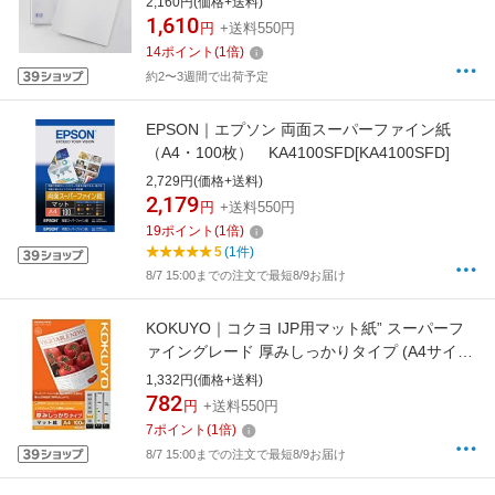
2,160円(価格+送料)
1,610
円
+送料550円
14
ポイント
(
1
倍)
約2〜3週間で出荷予定
EPSON｜エプソン 両面スーパーファイン紙
（A4・100枚） KA4100SFD[KA4100SFD]
2,729円(価格+送料)
2,179
円
+送料550円
19
ポイント
(
1
倍)
5
(1件)
8/7 15:00までの注文で最短8/9お届け
KOKUYO｜コクヨ IJP用マット紙” スーパーフ
ァイングレード 厚みしっかりタイプ (A4サイ
ズ・100枚) 白色度89%程度 KJ-M16A4-
1,332円(価格+送料)
100[KJM16A4100]
782
円
+送料550円
7
ポイント
(
1
倍)
8/7 15:00までの注文で最短8/9お届け