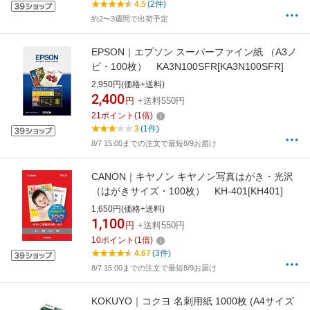
4.5
(2件)
約2〜3週間で出荷予定
EPSON｜エプソン スーパーファイン紙 （A3ノ
ビ・100枚） KA3N100SFR[KA3N100SFR]
2,950円(価格+送料)
2,400
円
+送料550円
21
ポイント
(
1
倍)
3
(1件)
8/7 15:00までの注文で最短8/9お届け
CANON｜キヤノン キヤノン写真はがき・光沢
（はがきサイズ・100枚） KH-401[KH401]
1,650円(価格+送料)
1,100
円
+送料550円
10
ポイント
(
1
倍)
4.67
(3件)
8/7 15:00までの注文で最短8/9お届け
KOKUYO｜コクヨ 名刺用紙 1000枚 (A4サイズ