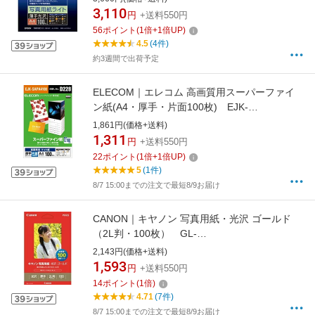
3,110
円
+送料550円
56
ポイント
(
1
倍+
1
倍UP)
4.5
(4件)
約3週間で出荷予定
ELECOM｜エレコム 高画質用スーパーファイ
ン紙(A4・厚手・片面100枚) EJK-
SAPA4100[EJKSAPA4100]
1,861円(価格+送料)
1,311
円
+送料550円
22
ポイント
(
1
倍+
1
倍UP)
5
(1件)
8/7 15:00までの注文で最短8/9お届け
CANON｜キヤノン 写真用紙・光沢 ゴールド
（2L判・100枚） GL-
1012L100[GL1012L100]【rb_pcp】
2,143円(価格+送料)
1,593
円
+送料550円
14
ポイント
(
1
倍)
4.71
(7件)
8/7 15:00までの注文で最短8/9お届け