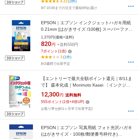
4.33
(3件)
8/7 15:00までの注文で最短8/9お届け
EPSON｜エプソン インクジェットハガキ用紙
0.21mm [はがきサイズ /100枚] スーパーファイ
ン専用(郵便番号枠あり) KH100SF [坪量：175g
1,370円(価格+送料)
／m2、厚さ：0.21mm][KH100SF]
820
円
+送料550円
7
ポイント
(
1
倍)
3
(1件)
約3週間で出荷予定
【エントリーで最大全額ポイント還元｜8/11ま
で】 森本化成｜Morimoto Kasei 〔インクジェ
ット〕OHPフィルム 0.10mm [A4 /100枚] BG32
12,300
円
送料無料
555
ポイント
(
1
倍+
4
倍UP)
お取り寄せ[約1ヶ月半で出荷予定]
EPSON｜エプソン 写真用紙 フォト光沢ハガキ
(はがきサイズ・100枚/郵便番号枠付き)