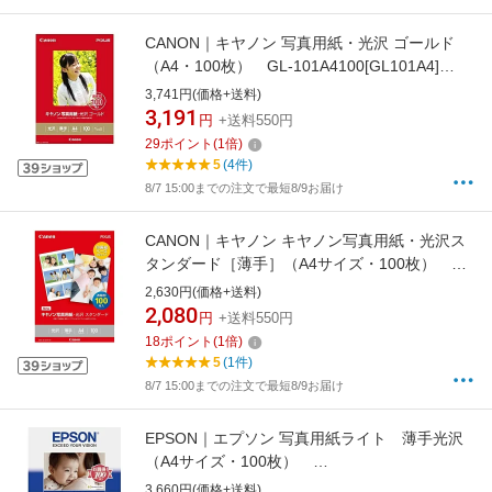
CANON｜キヤノン 写真用紙・光沢 ゴールド
（A4・100枚） GL-101A4100[GL101A4]
【rb_pcp】
3,741円(価格+送料)
3,191
円
+送料550円
29
ポイント
(
1
倍)
5
(4件)
8/7 15:00までの注文で最短8/9お届け
CANON｜キヤノン キヤノン写真用紙・光沢ス
タンダード［薄手］（A4サイズ・100枚）
SD-201A4100[SD201A4100]【rb_pcp】
2,630円(価格+送料)
2,080
円
+送料550円
18
ポイント
(
1
倍)
5
(1件)
8/7 15:00までの注文で最短8/9お届け
EPSON｜エプソン 写真用紙ライト 薄手光沢
（A4サイズ・100枚）
KA4100SLU[KA4100SLU]【rb_pcp】
3,660円(価格+送料)