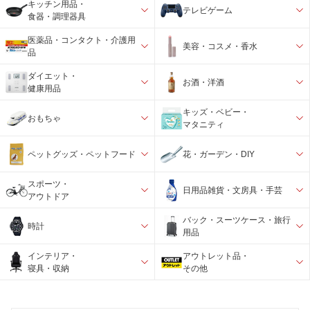
キッチン用品・
テレビゲーム
食器・調理器具
医薬品・コンタクト・介護用
美容・コスメ・香水
品
ダイエット・
お酒・洋酒
健康用品
キッズ・ベビー・
おもちゃ
マタニティ
ペットグッズ・ペットフード
花・ガーデン・DIY
スポーツ・
日用品雑貨・文房具・手芸
アウトドア
バック・スーツケース・旅行
時計
用品
インテリア・
アウトレット品・
寝具・収納
その他