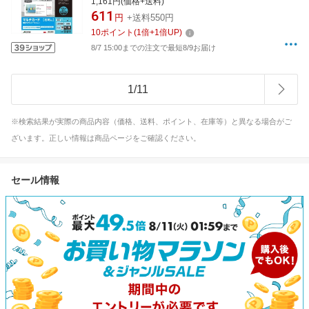
1,161円(価格+送料)
611
円
+送料550円
10
ポイント
(
1
倍+
1
倍UP)
8/7 15:00までの注文で最短8/9お届け
1
/
11
※検索結果が実際の商品内容（価格、送料、ポイント、在庫等）と異なる場合がご
ざいます。正しい情報は商品ページをご確認ください。
セール情報