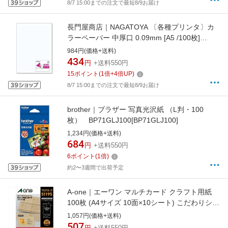
8/7 15:00までの注文で最短8/9お届け
長門屋商店｜NAGATOYA 〔各種プリンタ〕カ
ラーペーパー 中厚口 0.09mm [A5 /100枚]
ナ-5201 白[ナ5201]
984円(価格+送料)
434
円
+送料550円
15
ポイント
(
1
倍+
4
倍UP)
8/7 15:00までの注文で最短8/9お届け
brother｜ブラザー 写真光沢紙 （L判・100
枚） BP71GLJ100[BP71GLJ100]
1,234円(価格+送料)
684
円
+送料550円
6
ポイント
(
1
倍)
約2〜3週間で出荷予定
A-one｜エーワン マルチカード クラフト用紙
100枚 (A4サイズ 10面×10シート) こだわりシリ
ーズ 茶色 51195
1,057円(価格+送料)
507
円
+送料550円