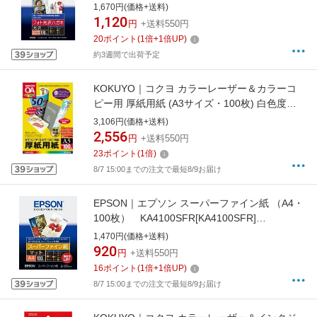
KH100PK[KH100PK]
1,670円(価格+送料)
1,120
円
+送料550円
20
ポイント
(
1
倍+
1
倍UP)
約3週間で出荷予定
KOKUYO｜コクヨ カラーレーザー＆カラーコ
ピー用 厚紙用紙 (A3サイズ・100枚) 白色度
98%程度 LBP-F33[LBPF33]
3,106円(価格+送料)
2,556
円
+送料550円
23
ポイント
(
1
倍)
8/7 15:00までの注文で最短8/9お届け
EPSON｜エプソン スーパーファイン紙 （A4・
100枚） KA4100SFR[KA4100SFR]
【rb_pcp】
1,470円(価格+送料)
920
円
+送料550円
16
ポイント
(
1
倍+
1
倍UP)
8/7 15:00までの注文で最短8/9お届け