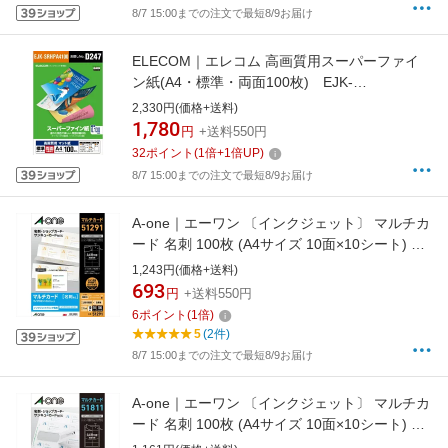
8/7 15:00までの注文で最短8/9お届け
ELECOM｜エレコム 高画質用スーパーファイ
ン紙(A4・標準・両面100枚) EJK-
SRHPA4100[EJKSRHPA4100]
2,330円(価格+送料)
1,780
円
+送料550円
32
ポイント
(
1
倍+
1
倍UP)
8/7 15:00までの注文で最短8/9お届け
A-one｜エーワン 〔インクジェット〕 マルチカ
ード 名刺 100枚 (A4サイズ 10面×10シート) 白
無地 51291
1,243円(価格+送料)
693
円
+送料550円
6
ポイント
(
1
倍)
5
(2件)
8/7 15:00までの注文で最短8/9お届け
A-one｜エーワン 〔インクジェット〕 マルチカ
ード 名刺 100枚 (A4サイズ 10面×10シート) 白
無地 51811