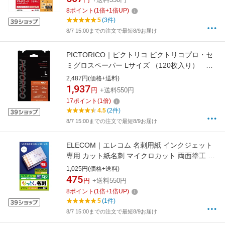
8
ポイント
(
1
倍+
1
倍UP)
5
(3件)
8/7 15:00までの注文で最短8/9お届け
PICTORICO｜ピクトリコ ピクトリコプロ・セ
ミグロスペーパー Lサイズ （120枚入り）
PPS200-L/120[PPS200L120]
2,487円(価格+送料)
1,937
円
+送料550円
17
ポイント
(
1
倍)
4.5
(2件)
8/7 15:00までの注文で最短8/9お届け
ELECOM｜エレコム 名刺用紙 インクジェット
専用 カット紙名刺 マイクロカット 両面塗工 ホ
ワイト 厚口 写真対応 120枚入 MT-HMC2WNシ
1,025円(価格+送料)
リーズ ホワイト MT-HMC2WN[MTHMC2WN]
475
円
+送料550円
8
ポイント
(
1
倍+
1
倍UP)
5
(1件)
8/7 15:00までの注文で最短8/9お届け