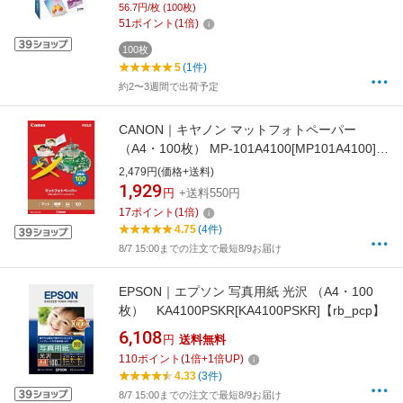
56.7円/枚 (100枚)
51
ポイント
(
1
倍)
100枚
5
(1件)
約2〜3週間で出荷予定
CANON｜キヤノン マットフォトペーパー
（A4・100枚） MP-101A4100[MP101A4100]
【rb_pcp】
2,479円(価格+送料)
1,929
円
+送料550円
17
ポイント
(
1
倍)
4.75
(4件)
8/7 15:00までの注文で最短8/9お届け
EPSON｜エプソン 写真用紙 光沢 （A4・100
枚） KA4100PSKR[KA4100PSKR]【rb_pcp】
6,108
円
送料無料
110
ポイント
(
1
倍+
1
倍UP)
4.33
(3件)
8/7 15:00までの注文で最短8/9お届け