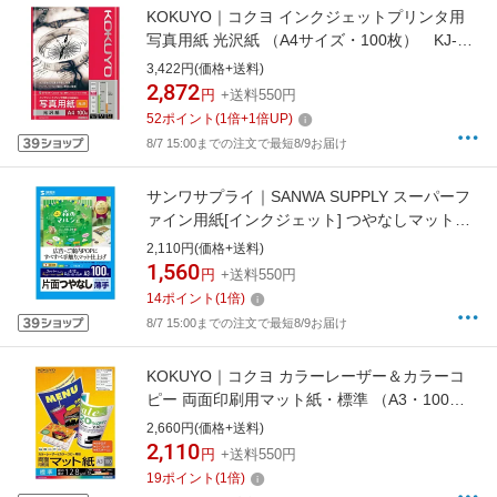
KOKUYO｜コクヨ インクジェットプリンタ用
写真用紙 光沢紙 （A4サイズ・100枚） KJ-
G14A4-100[KJG14A4100]【rb_pcp】
3,422円(価格+送料)
2,872
円
+送料550円
52
ポイント
(
1
倍+
1
倍UP)
8/7 15:00までの注文で最短8/9お届け
サンワサプライ｜SANWA SUPPLY スーパーフ
ァイン用紙[インクジェット] つやなしマット紙
薄手 (A3サイズ・100枚) JP-EM5NA3-
2,110円(価格+送料)
100[JPEM5NA3100]
1,560
円
+送料550円
14
ポイント
(
1
倍)
8/7 15:00までの注文で最短8/9お届け
KOKUYO｜コクヨ カラーレーザー＆カラーコ
ピー 両面印刷用マット紙・標準 （A3・100
枚） LBP-F1230[LBPF1230]
2,660円(価格+送料)
2,110
円
+送料550円
19
ポイント
(
1
倍)