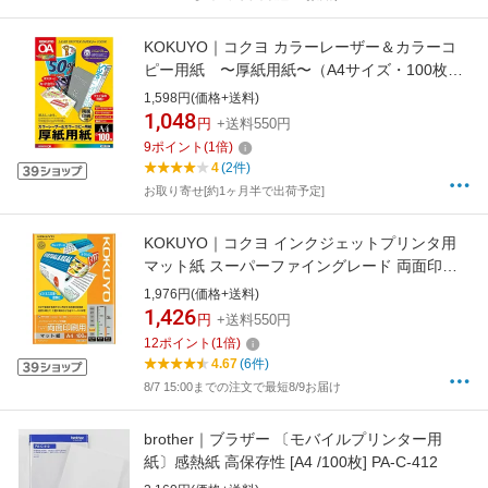
KOKUYO｜コクヨ カラーレーザー＆カラーコ
ピー用紙 〜厚紙用紙〜（A4サイズ・100枚）
LBP-F31[LBPF31]【rb_pcp】
1,598円(価格+送料)
1,048
円
+送料550円
9
ポイント
(
1
倍)
4
(2件)
お取り寄せ[約1ヶ月半で出荷予定]
KOKUYO｜コクヨ インクジェットプリンタ用
マット紙 スーパーファイングレード 両面印刷
用 （A4サイズ・100枚） KJ-M26A4-
1,976円(価格+送料)
100[KJM26A4100]【rb_pcp】
1,426
円
+送料550円
12
ポイント
(
1
倍)
4.67
(6件)
8/7 15:00までの注文で最短8/9お届け
brother｜ブラザー 〔モバイルプリンター用
紙〕感熱紙 高保存性 [A4 /100枚] PA-C-412