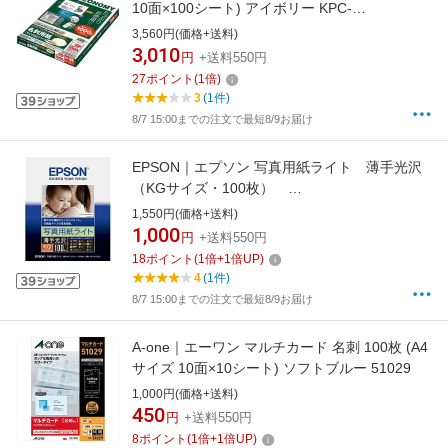
10面×100シート) アイボリー KPC-
VE15LY[KPCVE15LY]
3,560円(価格+送料)
3,010
円
+送料550円
27
ポイント
(
1
倍)
3
(1件)
8/7 15:00までの注文で最短8/9お届け
EPSON｜エプソン 写真用紙ライト 薄手光沢
（KGサイズ・100枚）
KKG100SLU[KKG100SLU]
1,550円(価格+送料)
1,000
円
+送料550円
18
ポイント
(
1
倍+
1
倍UP)
4
(1件)
8/7 15:00までの注文で最短8/9お届け
A-one｜エーワン マルチカード 名刺 100枚 (A4
サイズ 10面×10シート) ソフトブルー 51029
1,000円(価格+送料)
450
円
+送料550円
8
ポイント
(
1
倍+
1
倍UP)