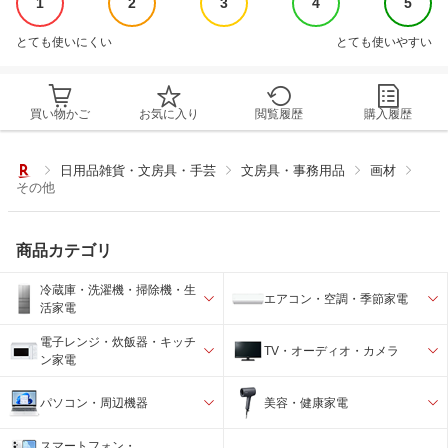
1
2
3
4
5
とても使いにくい
とても使いやすい
買い物かご
お気に入り
閲覧履歴
購入履歴
日用品雑貨・文房具・手芸
文房具・事務用品
画材
その他
商品カテゴリ
冷蔵庫・洗濯機・掃除機・生
エアコン・空調・季節家電
活家電
電子レンジ・炊飯器・キッチ
TV・オーディオ・カメラ
ン家電
パソコン・周辺機器
美容・健康家電
スマートフォン・