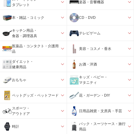
楽器・音響機器
タブレット
本・雑誌・コミック
CD・DVD
キッチン用品・
テレビゲーム
食器・調理器具
医薬品・コンタクト・介護用
美容・コスメ・香水
品
ダイエット・
お酒・洋酒
健康用品
キッズ・ベビー・
おもちゃ
マタニティ
ペットグッズ・ペットフード
花・ガーデン・DIY
スポーツ・
日用品雑貨・文房具・手芸
アウトドア
バック・スーツケース・旅行
時計
用品