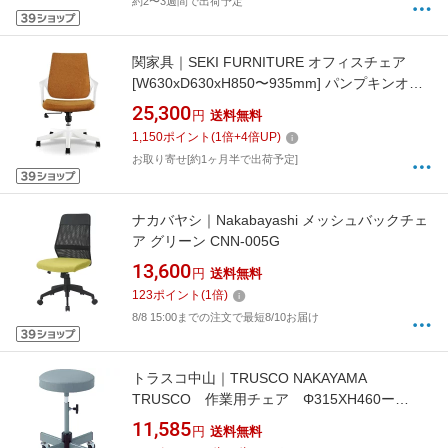
約2〜3週間で出荷予定
関家具｜SEKI FURNITURE オフィスチェア
[W630xD630xH850〜935mm] パンプキンオレ
ンジ 308281【キャンセル・返品不可】
25,300
円
送料無料
1,150
ポイント
(
1
倍+
4
倍UP)
お取り寄せ[約1ヶ月半で出荷予定]
ナカバヤシ｜Nakabayashi メッシュバックチェ
ア グリーン CNN-005G
13,600
円
送料無料
123
ポイント
(
1
倍)
8/8 15:00までの注文で最短8/10お届け
トラスコ中山｜TRUSCO NAKAYAMA
TRUSCO 作業用チェア Φ315XH460ー
560 グレー L-60C
11,585
円
送料無料