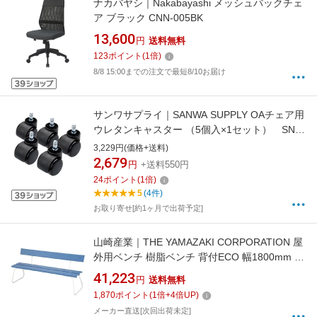
ナカバヤシ｜Nakabayashi メッシュバックチェ
ア ブラック CNN-005BK
13,600
円
送料無料
123
ポイント
(
1
倍)
8/8 15:00までの注文で最短8/10お届け
サンワサプライ｜SANWA SUPPLY OAチェア用
ウレタンキャスター （5個入×1セット） SNC-
CAST[SNCCAST]
3,229円(価格+送料)
2,679
円
+送料550円
24
ポイント
(
1
倍)
5
(4件)
お取り寄せ[約1ヶ月で出荷予定]
山崎産業｜THE YAMAZAKI CORPORATION 屋
外用ベンチ 樹脂ベンチ 背付ECO 幅1800mm ブ
ルー YB95ZPC 【メーカー直送・時間指定・返
41,223
円
送料無料
品不可】
1,870
ポイント
(
1
倍+
4
倍UP)
メーカー直送[次回出荷未定]