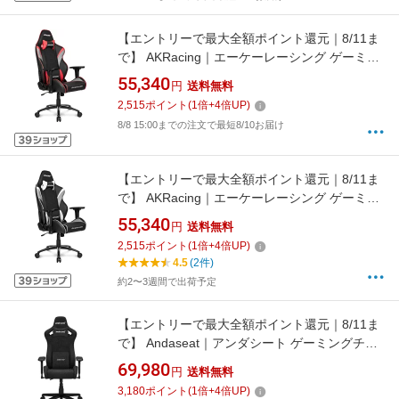
【エントリーで最大全額ポイント還元｜8/11ま
で】 AKRacing｜エーケーレーシング ゲーミン
グチェア [シート W390xD525xH1290〜
55,340
円
送料無料
1365mm] Overture レッド OVERTURE-
2,515
ポイント
(
1
倍+
4
倍UP)
RED[OVERTURERED]
8/8 15:00までの注文で最短8/10お届け
【エントリーで最大全額ポイント還元｜8/11ま
で】 AKRacing｜エーケーレーシング ゲーミン
グチェア [シート W390xD525xH1290〜
55,340
円
送料無料
1365mm] Overture ホワイト OVERTURE-
2,515
ポイント
(
1
倍+
4
倍UP)
WHITE[OVERTUREWHITE]
4.5
(2件)
約2〜3週間で出荷予定
【エントリーで最大全額ポイント還元｜8/11ま
で】 Andaseat｜アンダシート ゲーミングチェ
ア [シート W520xD515xH1365mm] Kaiser
69,980
円
送料無料
Frontier M(リネンファブリック) カーボンブラ
3,180
ポイント
(
1
倍+
4
倍UP)