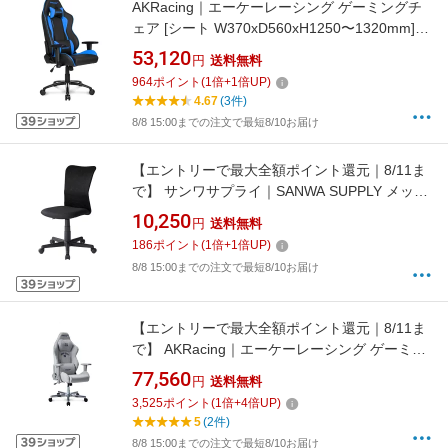
AKRacing｜エーケーレーシング ゲーミングチ
ェア [シート W370xD560xH1250〜1320mm]
Nitro V2 ブルー NITRO-BLUE/V2
53,120
円
送料無料
964
ポイント
(
1
倍+
1
倍UP)
4.67
(3件)
8/8 15:00までの注文で最短8/10お届け
【エントリーで最大全額ポイント還元｜8/11ま
で】 サンワサプライ｜SANWA SUPPLY メッシ
ュチェア（ブラック） SNC-
10,250
円
送料無料
NET18BK2[SNCNET18BK2]
186
ポイント
(
1
倍+
1
倍UP)
8/8 15:00までの注文で最短8/10お届け
【エントリーで最大全額ポイント還元｜8/11ま
で】 AKRacing｜エーケーレーシング ゲーミン
グチェア [W700xD525xH1250〜1320mm]
77,560
円
送料無料
AKRacing by BEAMS DESIGN モデル
3,525
ポイント
(
1
倍+
4
倍UP)
BEAMS/DESIGN/MODEL
5
(2件)
8/8 15:00までの注文で最短8/10お届け