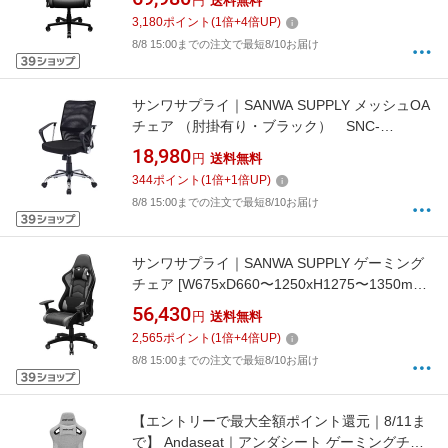
円
送料無料
Frontier XL ブラック GC-KAISERF_XL/BK
3,180
ポイント
(
1
倍+
4
倍UP)
8/8 15:00までの注文で最短8/10お届け
サンワサプライ｜SANWA SUPPLY メッシュOA
チェア （肘掛有り・ブラック） SNC-
NET16ABK[SNCNET16ABK]
18,980
円
送料無料
344
ポイント
(
1
倍+
1
倍UP)
8/8 15:00までの注文で最短8/10お届け
サンワサプライ｜SANWA SUPPLY ゲーミング
チェア [W675xD660〜1250xH1275〜1350mm]
グレー SNC-L18GY[SNCL18GY]
56,430
円
送料無料
2,565
ポイント
(
1
倍+
4
倍UP)
8/8 15:00までの注文で最短8/10お届け
【エントリーで最大全額ポイント還元｜8/11ま
で】 Andaseat｜アンダシート ゲーミングチェ