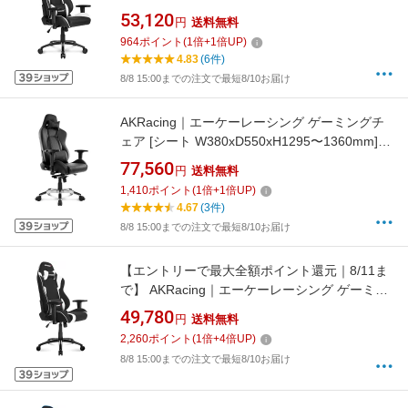
Nitro V2 ホワイト NITRO-WHITE/V2 [アームレ
53,120
円
送料無料
ストあり /ヘッドレストあり /ロッキングあり /
964
ポイント
(
1
倍+
1
倍UP)
リクライニングあり]
4.83
(6件)
8/8 15:00までの注文で最短8/10お届け
AKRacing｜エーケーレーシング ゲーミングチ
ェア [シート W380xD550xH1295〜1360mm]
Premium レイブン PREMIUM/LOW-RAVEN
77,560
円
送料無料
1,410
ポイント
(
1
倍+
1
倍UP)
4.67
(3件)
8/8 15:00までの注文で最短8/10お届け
【エントリーで最大全額ポイント還元｜8/11ま
で】 AKRacing｜エーケーレーシング ゲーミン
グチェア [シート W390xD540xH1240〜
49,780
円
送料無料
1310mm] Wolfシリーズ ホワイト WOLF-
2,260
ポイント
(
1
倍+
4
倍UP)
WHITE [アームレストあり /ヘッドレストあり /
8/8 15:00までの注文で最短8/10お届け
ロッキングあり /リクライニングあり]
[AKRWOLFWHITE]