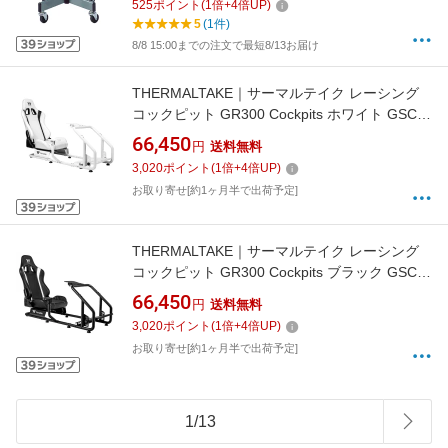
525
ポイント
(
1
倍+
4
倍UP)
5
(1件)
8/8 15:00までの注文で最短8/13お届け
THERMALTAKE｜サーマルテイク レーシング
コックピット GR300 Cockpits ホワイト GSC-
R30-CPASWH-01
66,450
円
送料無料
3,020
ポイント
(
1
倍+
4
倍UP)
お取り寄せ[約1ヶ月半で出荷予定]
THERMALTAKE｜サーマルテイク レーシング
コックピット GR300 Cockpits ブラック GSC-
R30-CPASBB-01
66,450
円
送料無料
3,020
ポイント
(
1
倍+
4
倍UP)
お取り寄せ[約1ヶ月半で出荷予定]
1
/
13