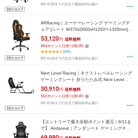
ック GC-KAISERF_M/CABK
8/8 15:00までの注文で最短8/10お届け
AKRacing｜エーケーレーシング ゲーミングチ
ェア [シート W370xD560xH1250〜1320mm]
Nitro V2 オレンジ NITRO-ORANGE/V2
53,120
円
送料無料
964
ポイント
(
1
倍+
1
倍UP)
5
(2件)
8/8 15:00までの注文で最短8/10お届け
Next Level Racing｜ネクストレベルレーシング
ゲーミングシート 折りたたみ式 Next Level
Racing GT Lite NLR-S021
30,910
円
送料無料
562
ポイント
(
1
倍+
1
倍UP)
8/8 15:00までの注文で最短8/10お届け
【エントリーで最大全額ポイント還元｜8/11ま
で】 Andaseat｜アンダシート ゲーミングチェ
ア [シート W570xD540、H1450mm] Kaiser
69,980