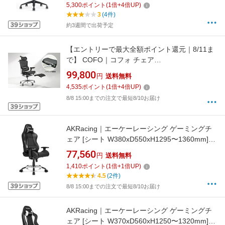
5,300
ポイント
(
1
倍+
4
倍UP)
あり]
3
(4件)
約3週間で出荷予定
【エントリーで最大全額ポイント還元｜8/11ま
で】 COFO｜コフォ チェア
[W650xD680xH1155〜1235mm] Chair
99,800
円
送料無料
Premium ブラック FCC-XB [オットマンあり /
4,535
ポイント
(
1
倍+
4
倍UP)
アームレストあり /ヘッドレストあり /ロッキン
8/8 15:00までの注文で最短8/10お届け
グあり /リクライニングあり]
AKRacing｜エーケーレーシング ゲーミングチ
ェア [シート W380xD550xH1295〜1360mm]
Premium カーボンブラック PREMIUM/LOW-
77,560
円
送料無料
CARBON_BLACK
1,410
ポイント
(
1
倍+
1
倍UP)
4.5
(2件)
8/8 15:00までの注文で最短8/10お届け
AKRacing｜エーケーレーシング ゲーミングチ
ェア [シート W370xD560xH1250〜1320mm]