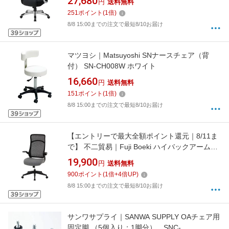
27,680
円
送料無料
251
ポイント
(
1
倍)
8/8 15:00までの注文で最短8/10お届け
マツヨシ｜Matsuyoshi SNナースチェア（背
付） SN-CH008W ホワイト
16,660
円
送料無料
151
ポイント
(
1
倍)
8/8 15:00までの注文で最短8/10お届け
【エントリーで最大全額ポイント還元｜8/11ま
で】 不二貿易｜Fuji Boeki ハイバックアームア
ップチェア [W675xD685xH1070〜1145mm] ブ
19,900
円
送料無料
レンダ ブラック 37905 [アームレストあり /ヘ
900
ポイント
(
1
倍+
4
倍UP)
ッドレストあり /ロッキングあり /リクライニン
8/8 15:00までの注文で最短8/10お届け
グあり]
サンワサプライ｜SANWA SUPPLY OAチェア用
固定脚 （5個入り：1脚分） SNC-