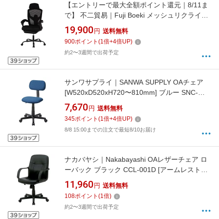
【エントリーで最大全額ポイント還元｜8/11ま
で】 不二貿易｜Fuji Boeki メッシュリクライニ
ングチェア [W660xD665〜1245xH1125〜
19,900
円
送料無料
1220mm] スリープ2 ブラック 37911 [オットマ
900
ポイント
(
1
倍+
4
倍UP)
ンあり /アームレストあり /ヘッドレストあり /
約2〜3週間で出荷予定
ロッキングあり /リクライニングあり]
サンワサプライ｜SANWA SUPPLY OAチェア
[W520xD520xH720〜810mm] ブルー SNC-
A1BL[SNCA1BL]
7,670
円
送料無料
345
ポイント
(
1
倍+
4
倍UP)
8/8 15:00までの注文で最短8/10お届け
ナカバヤシ｜Nakabayashi OAレザーチェア ロ
ーバック ブラック CCL-001D [アームレストあ
り /ロッキングあり]
11,960
円
送料無料
108
ポイント
(
1
倍)
約2〜3週間で出荷予定