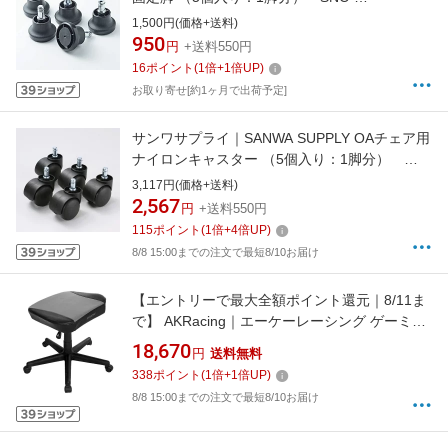
ADJST[SNCADJST]
1,500円(価格+送料)
950
円
+送料550円
16
ポイント
(
1
倍+
1
倍UP)
お取り寄せ[約1ヶ月で出荷予定]
サンワサプライ｜SANWA SUPPLY OAチェア用
ナイロンキャスター （5個入り：1脚分）
SNC-CAST5[SNCCAST5]
3,117円(価格+送料)
2,567
円
+送料550円
115
ポイント
(
1
倍+
4
倍UP)
8/8 15:00までの注文で最短8/10お届け
【エントリーで最大全額ポイント還元｜8/11ま
で】 AKRacing｜エーケーレーシング ゲーミン
グチェアオプション オットマン グレー
18,670
円
送料無料
FOOTREST-GREY[AKRFOOTRESTGREY]
338
ポイント
(
1
倍+
1
倍UP)
8/8 15:00までの注文で最短8/10お届け