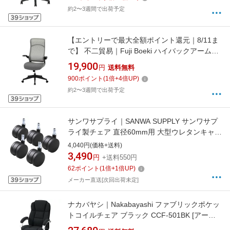
約2〜3週間で出荷予定
【エントリーで最大全額ポイント還元｜8/11ま
で】 不二貿易｜Fuji Boeki ハイバックアームア
ップチェア [W675xD685xH1070〜1145mm] ブ
19,900
円
送料無料
レンダ グレー 37906 [オットマンあり /アーム
900
ポイント
(
1
倍+
4
倍UP)
レストあり /ヘッドレストあり /ロッキングあり
約2〜3週間で出荷予定
/リクライニングあり]
サンワサプライ｜SANWA SUPPLY サンワサプ
ライ製チェア 直径60mm用 大型ウレタンキャス
ター [5個入] ブラック SNC-
4,040円(価格+送料)
CAST3[SNCCAST3] 【メーカー直送・時間指
3,490
円
+送料550円
定・返品不可】
62
ポイント
(
1
倍+
1
倍UP)
メーカー直送[次回出荷未定]
ナカバヤシ｜Nakabayashi ファブリックポケッ
トコイルチェア ブラック CCF-501BK [アーム
レストあり /ロッキングあり]