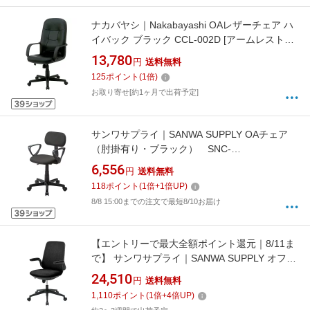
ナカバヤシ｜Nakabayashi OAレザーチェア ハ
イバック ブラック CCL-002D [アームレストあ
り]
13,780
円
送料無料
125
ポイント
(
1
倍)
お取り寄せ[約1ヶ月で出荷予定]
サンワサプライ｜SANWA SUPPLY OAチェア
（肘掛有り・ブラック） SNC-
A1ABK[SNCA1ABK]
6,556
円
送料無料
118
ポイント
(
1
倍+
1
倍UP)
8/8 15:00までの注文で最短8/10お届け
【エントリーで最大全額ポイント還元｜8/11ま
で】 サンワサプライ｜SANWA SUPPLY オフィ
スチェア [W630xD630xH895〜985mm] ブラッ
24,510
円
送料無料
ク SNC-T161BK [アームレストあり]
1,110
ポイント
(
1
倍+
4
倍UP)