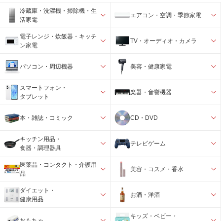
冷蔵庫・洗濯機・掃除機・生
エアコン・空調・季節家電
活家電
電子レンジ・炊飯器・キッチ
TV・オーディオ・カメラ
ン家電
パソコン・周辺機器
美容・健康家電
スマートフォン・
楽器・音響機器
タブレット
本・雑誌・コミック
CD・DVD
キッチン用品・
テレビゲーム
食器・調理器具
医薬品・コンタクト・介護用
美容・コスメ・香水
品
ダイエット・
お酒・洋酒
健康用品
キッズ・ベビー・
おもちゃ