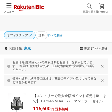
メニュー
商品を探す
買い物かご
オフィスチェア
送料
すべて解除
東京
お届け先:
表示
並べ替え
お届け先(離島除く)への最安送料とお届け日を表示していま
す。 お届け日は目安のため、正確な情報は注文画面でご確認
ください。
価格や送料、納期等の詳細は、商品のサイズや色によって異な
る場合があります
【エントリーで最大全額ポイント還元｜8/11ま
で】 Herman Miller｜ハーマンミラー セイルチ
ェア アジャスタブルアーム ブラック
116,600
円
送料無料
AS1YA23HAN2BKBBBKBK9119 [アームレスト