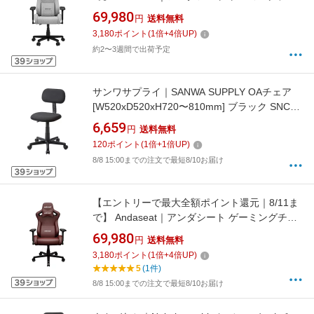
ア [シート W520xD515xH1365mm] Kaiser
69,980
円
送料無料
Frontier M(リネンファブリック) アッシュ GC-
3,180
ポイント
(
1
倍+
4
倍UP)
KAISERF_M/ASH
約2〜3週間で出荷予定
サンワサプライ｜SANWA SUPPLY OAチェア
[W520xD520xH720〜810mm] ブラック SNC-
A1BK[SNCA1BK]
6,659
円
送料無料
120
ポイント
(
1
倍+
1
倍UP)
8/8 15:00までの注文で最短8/10お届け
【エントリーで最大全額ポイント還元｜8/11ま
で】 Andaseat｜アンダシート ゲーミングチェ
ア [シート W570xD540、H1450mm] Kaiser
69,980
円
送料無料
Frontier XL マロン GC-KAISERF_XL/MA
3,180
ポイント
(
1
倍+
4
倍UP)
5
(1件)
8/8 15:00までの注文で最短8/10お届け