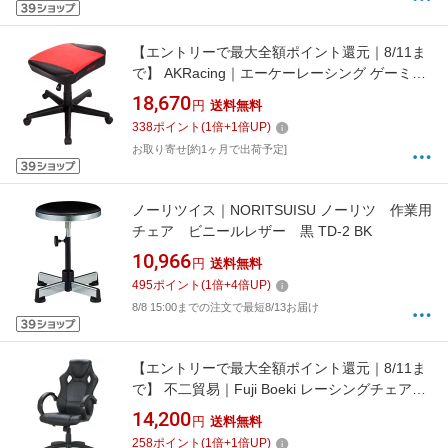
【エントリーで最大全額ポイント還元｜8/11ま
で】 AKRacing｜エーケーレーシング ゲーミン
グチェアオプション オットマン レッド
18,670
円
送料無料
FOOTREST-RED[AKRFOOTRESTRED]
338
ポイント
(
1
倍+
1
倍UP)
お取り寄せ[約1ヶ月で出荷予定]
ノーリツイス｜NORITSUISU ノーリツ 作業用
チェア ビニールレザー 黒 TD-2 BK
10,966
円
送料無料
495
ポイント
(
1
倍+
4
倍UP)
8/8 15:00までの注文で最短8/13お届け
【エントリーで最大全額ポイント還元｜8/11ま
で】 不二貿易｜Fuji Boeki レーシングチェアー
サーキット 25838
14,200
円
送料無料
258
ポイント
(
1
倍+
1
倍UP)