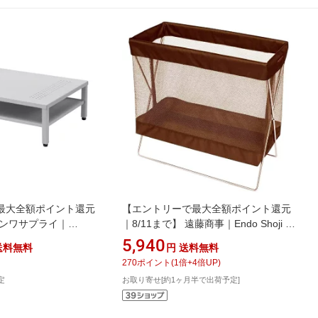
最大全額ポイント還元
【エントリーで最大全額ポイント還元
 サンワサプライ｜
｜8/11まで】 遠藤商事｜Endo Shoji サ
PLY プリンタステーショ
イドワゴン・メッシュ マジックテープ
5,940
送料無料
円
送料無料
PS3]
式 R-350 ブラウン ＜VSI2202＞
270
ポイント
(
1
倍+
4
倍UP)
[VSI2202]
定
お取り寄せ[約1ヶ月半で出荷予定]