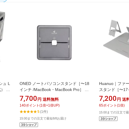
シュ L
ONED ノートパソコンスタンド［〜18
Huanuo｜フ
式） ＜
インチ /MacBook・MacBook Pro］ 折
スタンド［〜17
りたたみ式 Majextand スペースグレー
ンド 多機能 MA
7,700
7,200
円
送料無料
円
送
MJX200/GRY
HNLS12LG
140
ポイント
(
1
倍+
1
倍UP)
65
ポイント
(
1
倍)
5
(1件)
15:00までの注文で最
15:00までの注文で最短8/8お届け