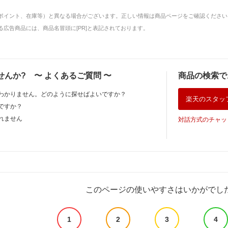
ポイント、在庫等）と異なる場合がございます。正しい情報は商品ページをご確認ください
広告商品には、商品名冒頭に[PR]と表記されております。
せんか?
〜
よくあるご質問
〜
商品の検索で
わかりません。どのように探せばよいですか？
楽天のスタッ
ですか？
れません
対話方式のチャッ
このページの使いやすさはいかがでし
1
2
3
4