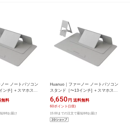
ァーノー ノートパソコン
Huanuo｜ファーノー ノートパソコン
インチ] ＋スマホスタ
スタンド［〜13インチ] ＋スマホスタ
GNO M1 ライトグレー
ンド 多機能 MAGNO M1mini ライトグ
6,650
料無料
円
送料無料
レー HNLS13LG
60
ポイント
(
1
倍)
短8/8お届け
15:00までの注文で最短8/8お届け