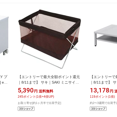
Y プ
【エントリーで最大全額ポイント還元
【エントリーで
] eデ
｜8/11まで】 サキ｜SAKI ミニサイド
｜8/11まで】
-
ワゴン・メッシュ R-331 ブラウン ＜
SANWA SUP
5,390
13,178
円
送料無料
円
指
VSI1602＞[VSI1602]
ン MR-PS3[MR
245
ポイント
(
1
倍+
4
倍UP)
119
ポイント
(
1
倍)
お取り寄せ[約1ヶ月半で出荷予定]
約2〜3週間で出荷予