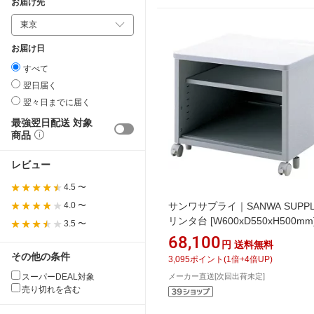
お届け先
お届け日
すべて
翌日届く
翌々日までに届く
最強翌日配送 対象
商品
レビュー
4.5 〜
サンワサプライ｜SANWA SUPPL
4.0 〜
リンタ台 [W600xD550xH500mm
3.5 〜
スク(Pタイプ） ライトグレー ED
68,100
円
送料無料
P6055LN 【メーカー直送・時間
その他の条件
3,095
ポイント
(
1
倍+
4
倍UP)
定・返品不可】
スーパーDEAL対象
メーカー直送[次回出荷未定]
売り切れを含む