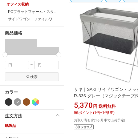
オフィス収納
PCプラットフォーム・スタンド
サイドワゴン・ファイルワゴン
商品価格
~
検索
サキ｜SAKI サイドワゴン・メッ
カラー
R-336 グレー（マジックテープ
VSI2303＞[VSI2303]
5,370
円
送料無料
96
ポイント
(
1
倍+
1
倍UP)
注文方法
お取り寄せ[約1ヶ月半で出荷予定]
既製品