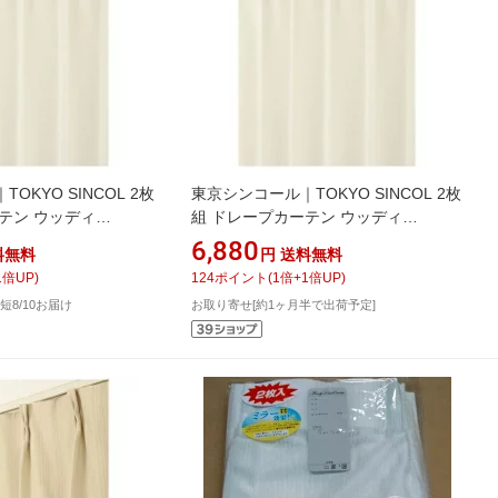
OKYO SINCOL 2枚
東京シンコール｜TOKYO SINCOL 2枚
テン ウッディ
組 ドレープカーテン ウッディ
アイボリー)
(100×200cm/アイボリー)
6,880
料無料
円
送料無料
1
倍UP)
124
ポイント
(
1
倍+
1
倍UP)
短8/10お届け
お取り寄せ[約1ヶ月半で出荷予定]