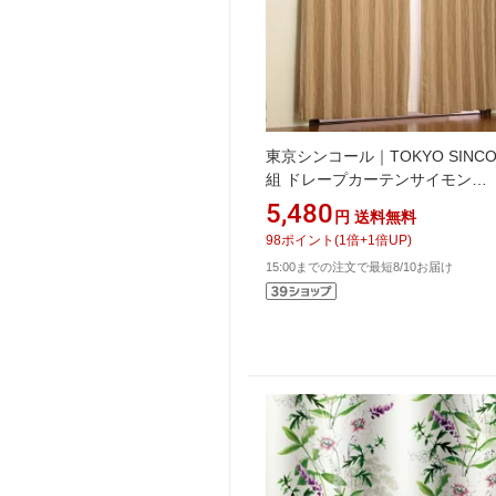
東京シンコール｜TOKYO SINCO
組 ドレープカーテンサイモン
（100×135cm/ベージュ）
5,480
円
送料無料
98
ポイント
(
1
倍+
1
倍UP)
15:00までの注文で最短8/10お届け