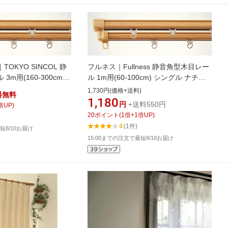
OKYO SINCOL 静
フルネス｜Fullness 静音角型木目レー
m用(160-300cm)
ル 1m用(60-100cm) シングル ナチュ
ル
ラル
1,730円(価格+送料)
料無料
1,180
円
+送料550円
倍UP)
20
ポイント
(
1
倍+
1
倍UP)
4
(1件)
短8/10お届け
15:00までの注文で最短8/10お届け