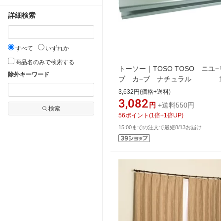
詳細検索
すべて
いずれか
商品名のみで検索する
トーソー｜TOSO TOSO ニユ−
除外キーワード
ブ カ−ブ ナチュラル 1
3,632円(価格+送料)
3,082
円
+送料550円
検索
56
ポイント
(
1
倍+
1
倍UP)
15:00までの注文で最短8/13お届け