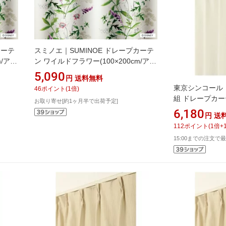
カーテ
スミノエ｜SUMINOE ドレープカーテ
m/アイ
ン ワイルドフラワー(100×200cm/アイ
ボリー)
5,090
円
送料無料
東京シンコール｜T
46
ポイント
(
1
倍)
組 ドレープカー
お取り寄せ[約1ヶ月半で出荷予定]
(100×178cm/
6,180
円
送
112
ポイント
(
1
倍+
15:00までの注文で最