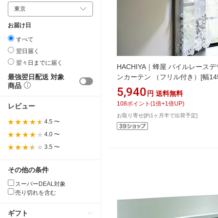
お届け日
すべて
翌日届く
翌々日までに届く
HACHIYA｜蜂屋 パイルレース
最強翌日配送 対象
ンカーテン （フリル付き）[幅14
商品
105cm] HACHIYA アイボリー 66
5,940
円
送料無料
108
ポイント
(
1
倍+
1
倍UP)
レビュー
お取り寄せ[約1ヶ月半で出荷予定]
4.5 〜
4.0 〜
3.5 〜
その他の条件
スーパーDEAL対象
売り切れを含む
ギフト