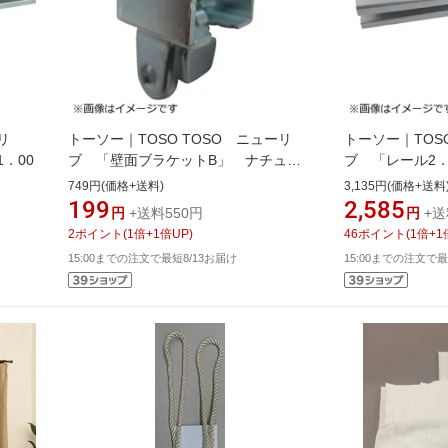
リ
トーソー｜TOSO TOSO ニューリ
トーソー｜TOS
．00
ブ 「壁面ブラケットB」 ナチュラ
ブ 「レール2．
ル
ュラル
749円(価格+送料)
3,135円(価格+送料
199
2,585
円
+送料550円
円
+送
2
ポイント
(
1
倍+
1
倍UP)
46
ポイント
(
1
倍+
1
15:00までの注文で最短8/13お届け
15:00までの注文で最