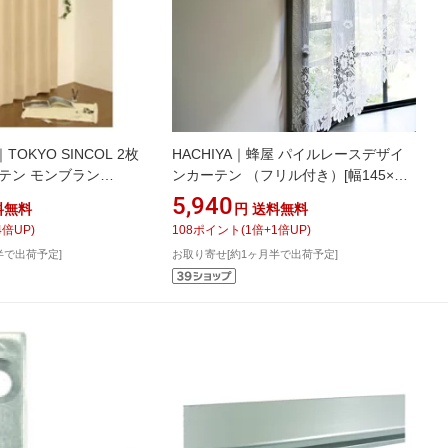
OKYO SINCOL 2枚
HACHIYA｜蜂屋 パイルレースデザイ
テン モンブラン
ンカーテン （フリル付き）[幅145×丈
ベージュ)
85cm] HACHIYA アイボリー 663198
5,940
料無料
円
送料無料
4
倍UP)
108
ポイント
(
1
倍+
1
倍UP)
半で出荷予定]
お取り寄せ[約1ヶ月半で出荷予定]