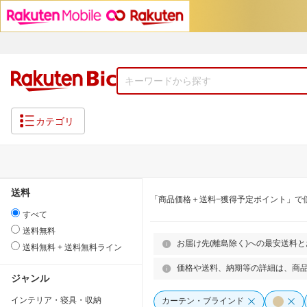
カテゴリ
送料
「商品価格＋送料−獲得予定ポイント」で
すべて
送料無料
お届け先(離島除く)への最安送料
送料無料 + 送料無料ライン
価格や送料、納期等の詳細は、商
ジャンル
インテリア・寝具・収納
カーテン・ブラインド