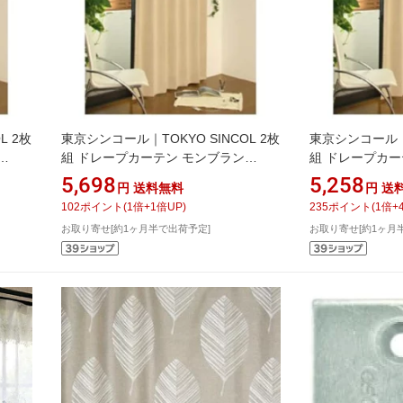
L 2枚
東京シンコール｜TOKYO SINCOL 2枚
東京シンコール｜T
組 ドレープカーテン モンブラン
組 ドレープカー
(100×200cm/ベージュ)
(100×135cm/
5,698
5,258
円
送料無料
円
送
102
ポイント
(
1
倍+
1
倍UP)
235
ポイント
(
1
倍+
お取り寄せ[約1ヶ月半で出荷予定]
お取り寄せ[約1ヶ月