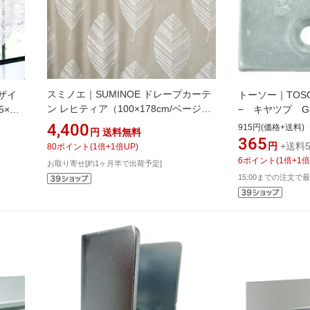
スミノエ｜SUMINOE ドレープカーテ
デザイ
トーソー｜TOS
ン レヒティア（100×178cm/ベージ
5×丈
− キヤツプ G
ュ）
3204
4,400
915円(価格+送料)
円
送料無料
365
円
+送料5
80
ポイント
(
1
倍+
1
倍UP)
6
ポイント
(
1
倍+
1
倍
お取り寄せ[約1ヶ月半で出荷予定]
15:00までの注文で最