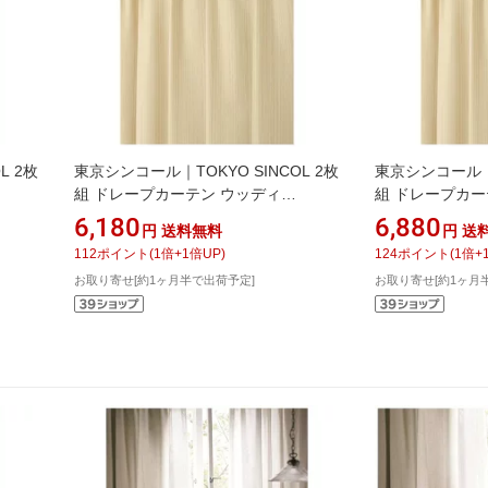
L 2枚
東京シンコール｜TOKYO SINCOL 2枚
東京シンコール｜T
組 ドレープカーテン ウッディ
組 ドレープカー
(100×178cm/ベージュ)
(100×200cm/
6,180
6,880
円
送料無料
円
送
112
ポイント
(
1
倍+
1
倍UP)
124
ポイント
(
1
倍+
お取り寄せ[約1ヶ月半で出荷予定]
お取り寄せ[約1ヶ月