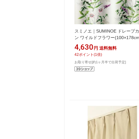
スミノエ｜SUMINOE ドレープ
ン ワイルドフラワー(100×178c
ボリー)
4,630
円
送料無料
42
ポイント
(
1
倍)
お取り寄せ[約1ヶ月半で出荷予定]