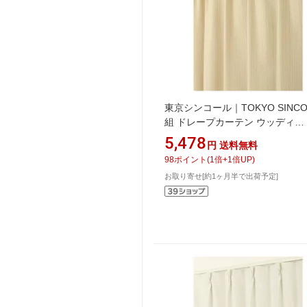
東京シンコール｜TOKYO SINCO
組 ドレープカーテン ウッディ
(100×135cm/ベージュ)
5,478
円
送料無料
98
ポイント
(
1
倍+
1
倍UP)
お取り寄せ[約1ヶ月半で出荷予定]