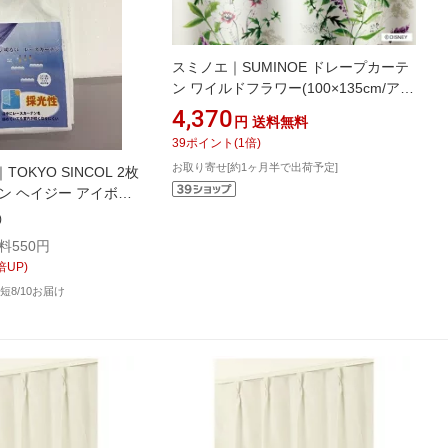
スミノエ｜SUMINOE ドレープカーテ
ン ワイルドフラワー(100×135cm/アイ
ボリー)
4,370
円
送料無料
39
ポイント
(
1
倍)
お取り寄せ[約1ヶ月半で出荷予定]
OKYO SINCOL 2枚
ン ヘイジー アイボリ
cm]
)
料550円
倍UP)
短8/10お届け