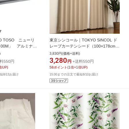
O TOSO ニューリ
東京シンコール｜TOKYO SINCOL ド
00M」 アルミナチ
レープカーテンシード（100×178cm/
ベージュ）
)
3,830円(価格+送料)
3,280
料550円
円
+送料550円
倍UP)
58
ポイント
(
1
倍+
1
倍UP)
短8/13お届け
15:00までの注文で最短8/10お届け