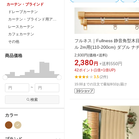
カーテン・ブラインド
ドレープカーテン
カーテン・ブラインド用アクセサリー
レースカーテン
カフェカーテン
フルネス｜Fullness 静音角型木
その他
ル 2m用(110-200cm) ダブル 
ル
商品価格
2,930円(価格+送料)
2,380
円
+送料550円
42
ポイント
(
1
倍+
1
倍UP)
3.5
(2件)
15:00までの注文で最短8/10お届け
~
検索
カラー
ブランド