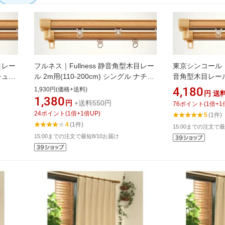
目レー
フルネス｜Fullness 静音角型木目レー
東京シンコール｜T
ナチュラ
ル 2m用(110-200cm) シングル ナチュ
音角型木目レール 3
ラル
ダブル ナチュラ
4,180
1,930円(価格+送料)
円
送
1,380
円
+送料550円
76
ポイント
(
1
倍+
1
24
ポイント
(
1
倍+
1
倍UP)
5
(1件)
4
(1件)
15:00までの注文で最
15:00までの注文で最短8/10お届け