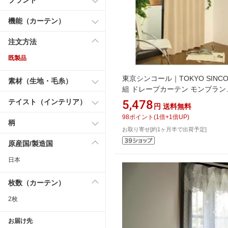
機能（カーテン）
注文方法
既製品
東京シンコール｜TOKYO SINCO
素材（生地・毛糸）
組 ドレープカーテン モンブラン
(100×178cm/ベージュ)
テイスト（インテリア）
5,478
円
送料無料
98
ポイント
(
1
倍+
1
倍UP)
柄
お取り寄せ[約1ヶ月半で出荷予定]
原産国/製造国
日本
枚数（カーテン）
2枚
お届け先