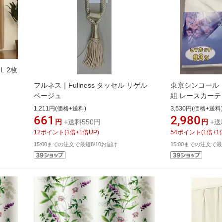
L 2枚
フルネス｜Fullness タッセル リゲル
東京シンコール｜T
ベージュ
組 レースカーテ
ー [幅100×丈133
1,211円(価格+送料)
3,530円(価格+送料
661
2,980
円
+送料550円
円
+送
12
ポイント
(
1
倍+
1
倍UP)
54
ポイント
(
1
倍+
1
15:00までの注文で最短8/10お届け
15:00までの注文で最