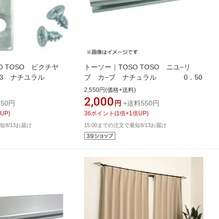
O TOSO ピクチヤ
トーソー｜TOSO TOSO ニユ−リ
3 ナチユラル
ブ カ−ブ ナチュラル 0．50
2,550円(価格+送料)
2,000
50円
円
+送料550円
UP)
36
ポイント
(
1
倍+
1
倍UP)
短8/13お届け
15:00までの注文で最短8/13お届け