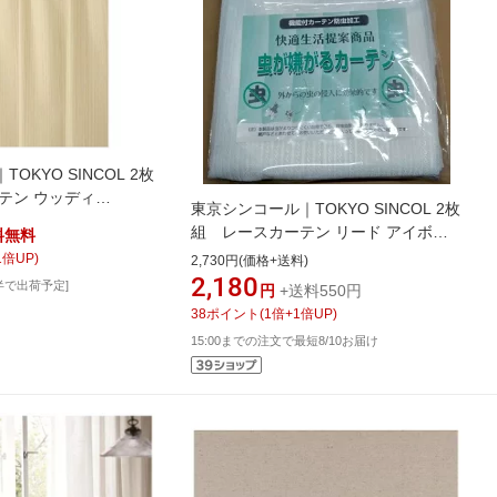
OKYO SINCOL 2枚
テン ウッディ
東京シンコール｜TOKYO SINCOL 2枚
ベージュ)
組 レースカーテン リード アイボリ
料無料
ー [幅100×丈133cm]
1
倍UP)
2,730円(価格+送料)
2,180
半で出荷予定]
円
+送料550円
38
ポイント
(
1
倍+
1
倍UP)
15:00までの注文で最短8/10お届け