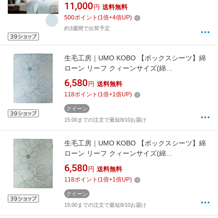
(綿100%/170×195×35cm/ブルー) フランスベッ
11,000
円
送料無料
ド
500
ポイント
(
1
倍+
4
倍UP)
約3週間で出荷予定
生毛工房｜UMO KOBO 【ボックスシーツ】綿
ローン リーフ クィーンサイズ(綿
100%/170×200×30cm/ブルー)
6,580
円
送料無料
118
ポイント
(
1
倍+
1
倍UP)
クイーン
15:00までの注文で最短8/10お届け
生毛工房｜UMO KOBO 【ボックスシーツ】綿
ローン リーフ クィーンサイズ(綿
100%/170×200×30cm/グリーン)
6,580
円
送料無料
118
ポイント
(
1
倍+
1
倍UP)
クイーン
15:00までの注文で最短8/10お届け