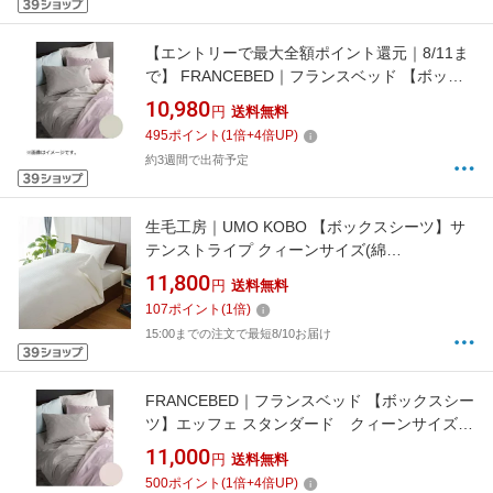
【エントリーで最大全額ポイント還元｜8/11ま
で】 FRANCEBED｜フランスベッド 【ボック
スシーツ】エッフェ スタンダード クィーンロ
10,980
円
送料無料
ングサイズ(綿100%/170×210×35cm/ベージュ)
495
ポイント
(
1
倍+
4
倍UP)
フランスベッド
約3週間で出荷予定
生毛工房｜UMO KOBO 【ボックスシーツ】サ
テンストライプ クィーンサイズ(綿
100%/170×200×30cm/ホワイト)
11,800
円
送料無料
107
ポイント
(
1
倍)
15:00までの注文で最短8/10お届け
FRANCEBED｜フランスベッド 【ボックスシー
ツ】エッフェ スタンダード クィーンサイズ
(綿100%/170×195×35cm/ピンク) フランスベッ
11,000
円
送料無料
ド
500
ポイント
(
1
倍+
4
倍UP)