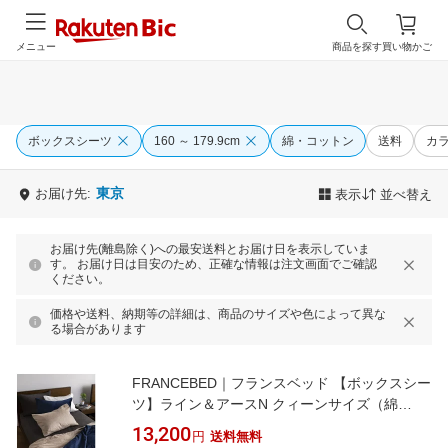
メニュー
商品を探す
買い物かご
ボックスシーツ
160 ～ 179.9cm
綿・コットン
送料
カ
東京
お届け先:
表示
並べ替え
お届け先(離島除く)への最安送料とお届け日を表示していま
す。 お届け日は目安のため、正確な情報は注文画面でご確認
ください。
価格や送料、納期等の詳細は、商品のサイズや色によって異な
る場合があります
FRANCEBED｜フランスベッド 【ボックスシー
ツ】ライン＆アースN クィーンサイズ（綿
100％/170×195×35cm/チャコールグレー） フ
13,200
円
送料無料
ランスベッド