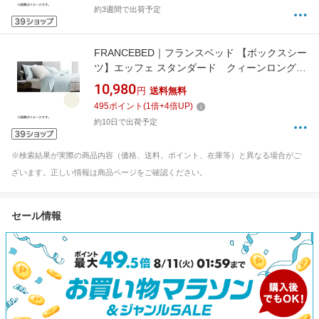
約3週間で出荷予定
FRANCEBED｜フランスベッド 【ボックスシー
ツ】エッフェ スタンダード クィーンロングサ
イズ(綿100%/170×210×35cm/キナリ) フランス
10,980
円
送料無料
ベッド
495
ポイント
(
1
倍+
4
倍UP)
約10日で出荷予定
※検索結果が実際の商品内容（価格、送料、ポイント、在庫等）と異なる場合がご
ざいます。正しい情報は商品ページをご確認ください。
セール情報