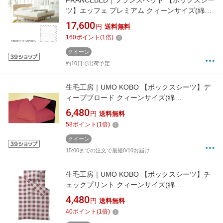
FRANCEBED｜フランスベッド 【ボックスシー
ツ】エッフェ プレミアム クィーンサイズ(綿
100%/170×195×40cm/ホワイト) フランスベッ
17,600
円
送料無料
ド
160
ポイント
(
1
倍)
クイーン
約10日で出荷予定
生毛工房｜UMO KOBO 【ボックスシーツ】デ
ィープブロード クィーンサイズ(綿
100%/170×200×30cm/ワインレッド)
6,480
円
送料無料
58
ポイント
(
1
倍)
クイーン
15:00までの注文で最短8/10お届け
生毛工房｜UMO KOBO 【ボックスシーツ】チ
ェックプリント クィーンサイズ(綿
100%/170×200×30cm/ピンク)[UMK33BQPK]
4,480
円
送料無料
40
ポイント
(
1
倍)