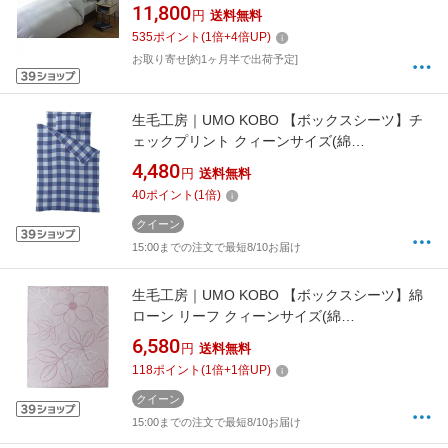
100%/170×200×30cm/ブルー)[UMK13BQBL]
11,800
円
送料無料
535
ポイント
(
1
倍+
4
倍UP)
お取り寄せ[約1ヶ月半で出荷予定]
生毛工房｜UMO KOBO 【ボックスシーツ】チ
ェックプリント クィーンサイズ(綿
100%/170×200×30cm/ブルー)[UMK33BQBL]
4,480
円
送料無料
40
ポイント
(
1
倍)
クイーン
15:00までの注文で最短8/10お届け
生毛工房｜UMO KOBO 【ボックスシーツ】綿
ローン リーフ クィーンサイズ(綿
100%/170×200×30cm/ピンク)
6,580
円
送料無料
118
ポイント
(
1
倍+
1
倍UP)
クイーン
15:00までの注文で最短8/10お届け