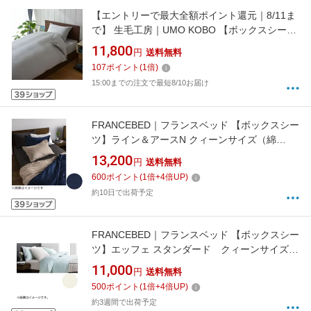
【エントリーで最大全額ポイント還元｜8/11ま
で】 生毛工房｜UMO KOBO 【ボックスシー
ツ】サテンストライプ クィーンサイズ(綿
11,800
円
送料無料
100%/170×200×30cm/グレー)
107
ポイント
(
1
倍)
15:00までの注文で最短8/10お届け
FRANCEBED｜フランスベッド 【ボックスシー
ツ】ライン＆アースN クィーンサイズ（綿
100％/170×195×35cm/ネイビー） フランスベ
13,200
円
送料無料
ッド
600
ポイント
(
1
倍+
4
倍UP)
約10日で出荷予定
FRANCEBED｜フランスベッド 【ボックスシー
ツ】エッフェ スタンダード クィーンサイズ
(綿100%/170×195×35cm/キナリ) フランスベッ
11,000
円
送料無料
ド
500
ポイント
(
1
倍+
4
倍UP)
約3週間で出荷予定