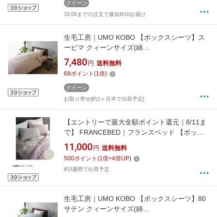
クイーン
15:00までの注文で最短8/10お届け
生毛工房｜UMO KOBO 【ボックスシーツ】ス
ーピマ クィーンサイズ(綿
100%/160×200×28cm/ピンク)[M541628BQPI]
7,480
円
送料無料
68
ポイント
(
1
倍)
クイーン
お取り寄せ[約1ヶ月半で出荷予定]
【エントリーで最大全額ポイント還元｜8/11ま
で】 FRANCEBED｜フランスベッド 【ボック
スシーツ】エッフェ スタンダード クィーンサ
11,000
円
送料無料
イズ(綿100%/170×195×35cm/ベージュ) フラン
500
ポイント
(
1
倍+
4
倍UP)
スベッド
約3週間で出荷予定
生毛工房｜UMO KOBO 【ボックスシーツ】80
サテン クィーンサイズ(綿