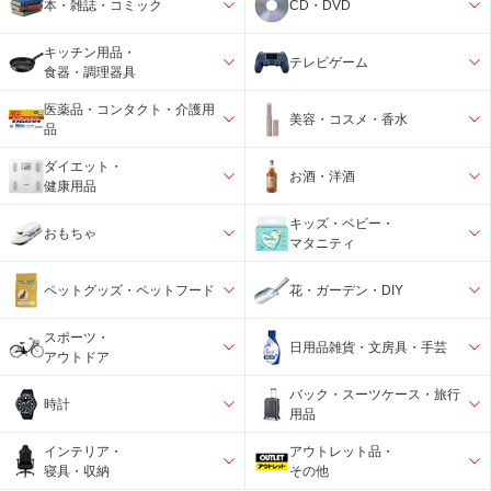
本・雑誌・コミック
CD・DVD
キッチン用品・
テレビゲーム
食器・調理器具
医薬品・コンタクト・介護用
美容・コスメ・香水
品
ダイエット・
お酒・洋酒
健康用品
キッズ・ベビー・
おもちゃ
マタニティ
ペットグッズ・ペットフード
花・ガーデン・DIY
スポーツ・
日用品雑貨・文房具・手芸
アウトドア
バック・スーツケース・旅行
時計
用品
インテリア・
アウトレット品・
寝具・収納
その他