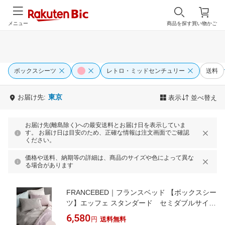
メニュー
商品を探す
買い物かご
ボックスシーツ
レトロ・ミッドセンチュリー
送料
東京
お届け先:
表示
並べ替え
お届け先(離島除く)への最安送料とお届け日を表示していま
す。 お届け日は目安のため、正確な情報は注文画面でご確認
ください。
価格や送料、納期等の詳細は、商品のサイズや色によって異な
る場合があります
FRANCEBED｜フランスベッド 【ボックスシー
ツ】エッフェ スタンダード セミダブルサイズ
(綿100%/122×195×35cm/ピンク) フランスベッ
6,580
円
送料無料
ド