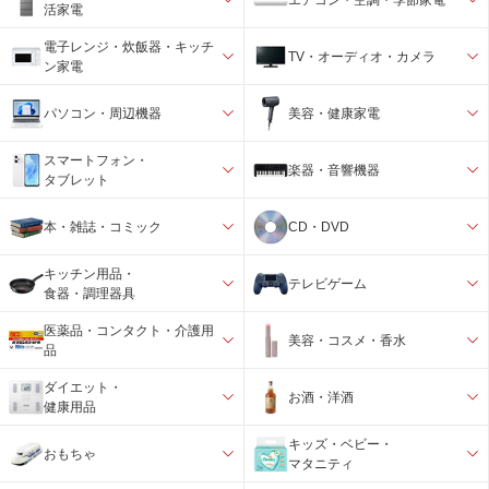
活家電
電子レンジ・炊飯器・キッチ
TV・オーディオ・カメラ
ン家電
パソコン・周辺機器
美容・健康家電
スマートフォン・
楽器・音響機器
タブレット
本・雑誌・コミック
CD・DVD
キッチン用品・
テレビゲーム
食器・調理器具
医薬品・コンタクト・介護用
美容・コスメ・香水
品
ダイエット・
お酒・洋酒
健康用品
キッズ・ベビー・
おもちゃ
マタニティ