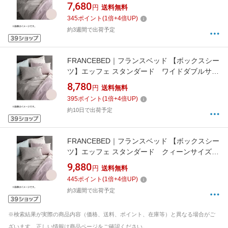
100%/140×195×35cm/ピンク) フランスベッド
7,680
円
送料無料
345
ポイント
(
1
倍+
4
倍UP)
約3週間で出荷予定
FRANCEBED｜フランスベッド 【ボックスシー
ツ】エッフェ スタンダード ワイドダブルサイ
ズ(綿100%/154×195×35cm/ピンク) フランスベ
8,780
円
送料無料
ッド
395
ポイント
(
1
倍+
4
倍UP)
約10日で出荷予定
FRANCEBED｜フランスベッド 【ボックスシー
ツ】エッフェ スタンダード クィーンサイズ
(綿100%/170×195×35cm/ピンク) フランスベッ
9,880
円
送料無料
ド
445
ポイント
(
1
倍+
4
倍UP)
約3週間で出荷予定
※検索結果が実際の商品内容（価格、送料、ポイント、在庫等）と異なる場合がご
ざいます。正しい情報は商品ページをご確認ください。