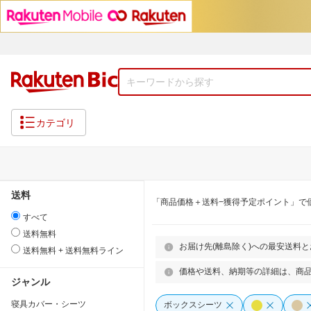
カテゴリ
送料
「商品価格＋送料−獲得予定ポイント」で
すべて
送料無料
お届け先(離島除く)への最安送料
送料無料 + 送料無料ライン
価格や送料、納期等の詳細は、商
ジャンル
寝具カバー・シーツ
ボックスシーツ