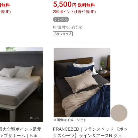
クスシーツ】エッフェ
ベッド 【ボックスシーツ】エッフェ
5,500
料無料
円
送料無料
ワイドシングルサイズ
スタンダード シングルサイズ(綿
4
倍UP)
250
ポイント
(
1
倍+
4
倍UP)
195×35cm/キナリ) フラ
100%/97×195×35cm/ベージュ) フラン
シングル
スベッド
約3週間で出荷予定
最大全額ポイント還元
FRANCEBED｜フランスベッド 【ボッ
ファブザホーム｜Fab
クスシーツ】ライン＆アースN クィー