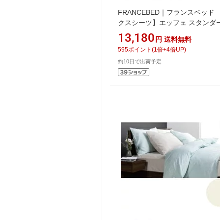
FRANCEBED｜フランスベッド
クスシーツ】エッフェ スタン
セミダブル+セミダブルサイズ(
13,180
円
送料無料
100%/245×195×35cm/キナリ)
595
ポイント
(
1
倍+
4
倍UP)
スベッド
約10日で出荷予定