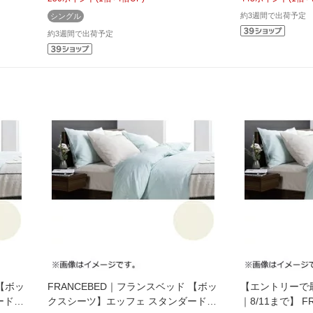
) フラ
100%/97×195×35cm/キナリ) フランス
スベッド
約3週間で出荷予定
シングル
ベッド
約3週間で出荷予定
 【ボッ
FRANCEBED｜フランスベッド 【ボッ
【エントリーで
ダード
クスシーツ】エッフェ スタンダード
｜8/11まで】 