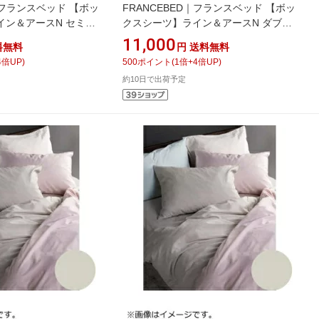
D｜フランスベッド 【ボッ
FRANCEBED｜フランスベッド 【ボッ
イン＆アースN セミダ
クスシーツ】ライン＆アースN ダブル
％/122×195×35cm/
サイズ（綿100％/140×195×35cm/ベー
11,000
料無料
円
送料無料
ランスベッド
ジュ） フランスベッド
4
倍UP)
500
ポイント
(
1
倍+
4
倍UP)
約10日で出荷予定