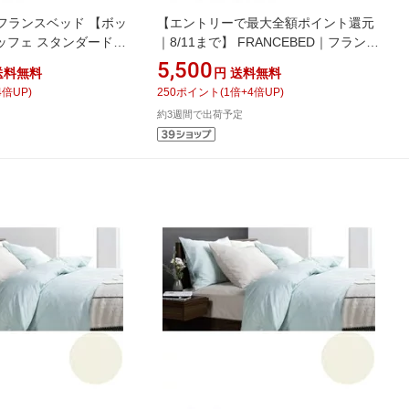
D｜フランスベッド 【ボッ
【エントリーで最大全額ポイント還元
ッフェ スタンダード
｜8/11まで】 FRANCEBED｜フランス
ミダブルサイズ(綿
ベッド 【ボックスシーツ】エッフェ
5,500
送料無料
円
送料無料
5×35cm/ベージュ) フラ
スタンダード 薄型シングルサイズ(綿
4
倍UP)
250
ポイント
(
1
倍+
4
倍UP)
100%/97×195×20cm/ベージュ) フラン
約3週間で出荷予定
スベッド