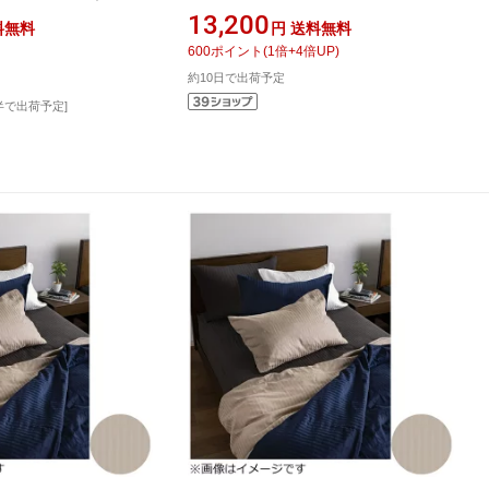
【ボックスシーツ】ファイ
ンサイズ（綿100％/170×195×35cm/ベ
13,200
料無料
円
送料無料
 FH131872-130
ージュ） フランスベッド
600
ポイント
(
1
倍+
4
倍UP)
]
約10日で出荷予定
半で出荷予定]