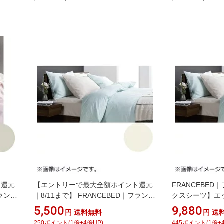
ト還元
【エントリーで最大全額ポイント還元
FRANCEBE
フランス
｜8/11まで】 FRANCEBED｜フランス
クスシーツ】エ
フェ
ベッド 【ボックスシーツ】エッフェ
ワイドダブルロ
5,500
9,880
円
送料無料
円
送
(綿
スタンダード シングルサイズ(綿
100%/154×21
250
ポイント
(
1
倍+
4
倍UP)
445
ポイント
(
1
倍+