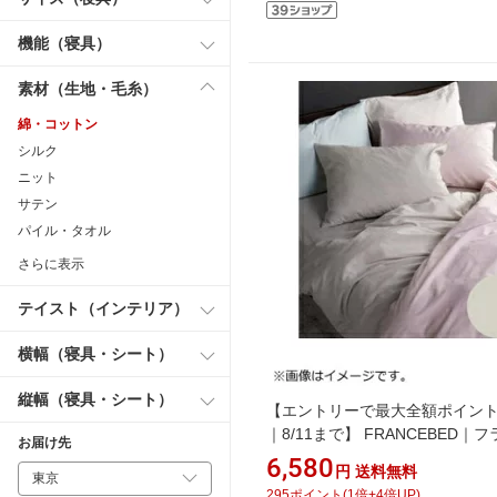
機能（寝具）
素材（生地・毛糸）
綿・コットン
シルク
ニット
サテン
パイル・タオル
さらに表示
テイスト（インテリア）
横幅（寝具・シート）
縦幅（寝具・シート）
【エントリーで最大全額ポイン
｜8/11まで】 FRANCEBED｜
お届け先
ベッド 【ボックスシーツ】エッ
6,580
円
送料無料
スタンダード セミダブルサイズ
295
ポイント
(
1
倍+
4
倍UP)