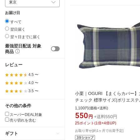
お届け日
すべて
翌日届く
翌々日までに届く
最強翌日配送 対象
商品
レビュー
4.5 〜
4.0 〜
3.5 〜
小栗｜OGURI 【まくらカバー】
チェック 標準サイズ(ポリエステ
その他の条件
100%/43×63cm)
1,100円(価格+送料)
550
スーパーDEAL対象
円
+送料550円
売り切れを含む
25
ポイント
(
1
倍+
4
倍UP)
お取り寄せ[約1ヶ月で出荷予定]
ギフト