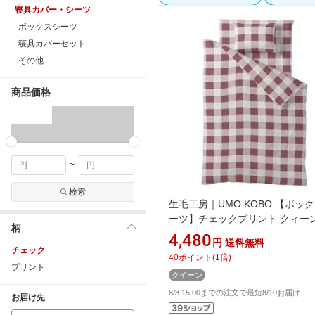
寝具カバー・シーツ
ボックスシーツ
寝具カバーセット
その他
商品価格
~
検索
生毛工房｜UMO KOBO 【ボッ
ーツ】チェックプリント クィー
柄
ズ(綿100%/170×200×30cm/ピン
4,480
円
送料無料
[UMK33BQPK]
チェック
40
ポイント
(
1
倍)
プリント
クイーン
8/8 15:00までの注文で最短8/10お届け
お届け先