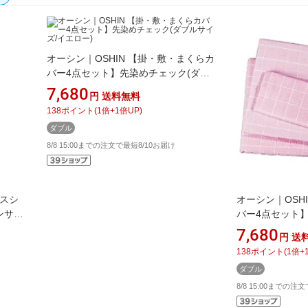
オーシン｜OSHIN 【掛・敷・まくらカ
バー4点セット】先染めチェック(ダブ
ルサイズ/イエロー)
7,680
円
送料無料
138
ポイント
(
1
倍+
1
倍UP)
ダブル
8/8 15:00までの注文で最短8/10お届け
クスシ
オーシン｜OSH
ンサイ
バー4点セット
ク)
ルサイズ/ピンク
7,680
円
送
138
ポイント
(
1
倍+
ダブル
8/8 15:00までの注