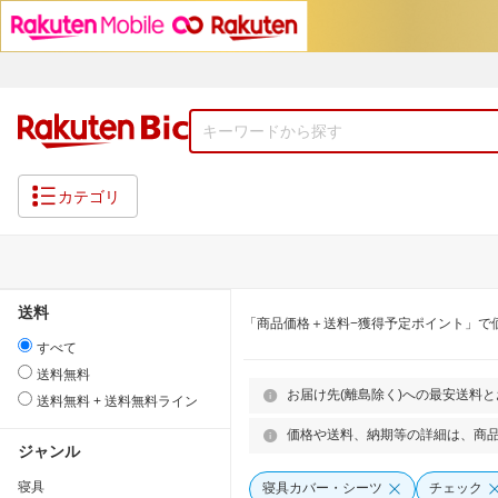
カテゴリ
送料
「商品価格＋送料−獲得予定ポイント」で
すべて
送料無料
お届け先(離島除く)への最安送料
送料無料 + 送料無料ライン
価格や送料、納期等の詳細は、商
ジャンル
寝具
寝具カバー・シーツ
チェック