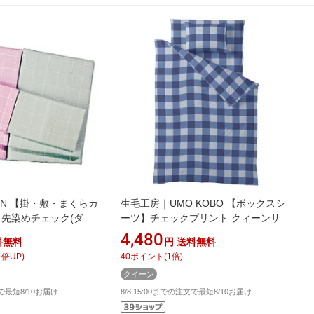
IN 【掛・敷・まくらカ
生毛工房｜UMO KOBO 【ボックスシ
】先染めチェック(ダブ
ーツ】チェックプリント クィーンサイ
)
ズ(綿100%/170×200×30cm/ブルー)
4,480
料無料
円
送料無料
[UMK33BQBL]
1
倍UP)
40
ポイント
(
1
倍)
クイーン
文で最短8/10お届け
8/8 15:00までの注文で最短8/10お届け