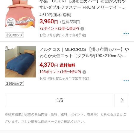
小栗｜OGURI 【掛布団カバー】布団が入れや
すいダブルファスナー FROM メリーナイト
(MerryNight) テラコッタ FM62600111 [ダブル
4,510円(価格+送料)
サイズ]
3,960
円
+送料550円
72
ポイント
(
1
倍+
1
倍UP)
お取り寄せ[約1ヶ月で出荷予定]
メルクロス｜MERCROS 【掛け布団カバー】や
わらか天竺ニット（ダブル/約190×210cm/ネイ
ビー）
4,370
円
送料無料
195
ポイント
(
1
倍+
4
倍UP)
お取り寄せ[約1ヶ月半で出荷予定]
1
/
6
※検索結果が実際の商品内容（価格、送料、ポイント、在庫等）と異なる場合がご
ざいます。正しい情報は商品ページをご確認ください。