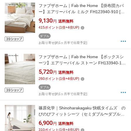
ファブザホーム｜Fab the Home 【掛布団カバ
ー】エアリーパイル ミルク FH123940-910 [ダ
ブルサイズ]
9,130
円
送料無料
415
ポイント
(
1
倍+
4
倍UP)
ダブル
お取り寄せ[約1ヶ月半で出荷予定]
ファブザホーム｜Fab the Home 【ボックスシ
ーツ】エアリーパイル ストーン FH133940-130
[ダブルサイズ]
5,720
円
送料無料
260
ポイント
(
1
倍+
4
倍UP)
ダブル
お取り寄せ[約1ヶ月半で出荷予定]
篠原化学｜Shinoharakagaku 快眠タイムズ の
びのびフィットシーツ（セミダブル〜ダブル）
快眠タイムズ アイボリー KMT-FS-120140-
6,900
円
送料無料
1025-IV
310
ポイント
(
1
倍+
4
倍UP)