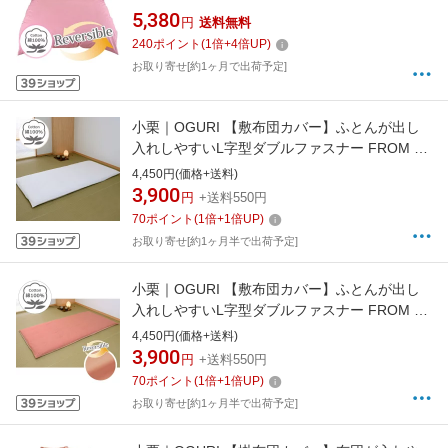
(MerryNight) アッシュピンク FM62600118 [ダ
5,380
円
送料無料
ブルサイズ]
240
ポイント
(
1
倍+
4
倍UP)
お取り寄せ[約1ヶ月で出荷予定]
小栗｜OGURI 【敷布団カバー】ふとんが出し
入れしやすいL字型ダブルファスナー FROM メ
リーナイト(MerryNight) ホワイト FM63500106
4,450円(価格+送料)
[ダブルロングサイズ]
3,900
円
+送料550円
70
ポイント
(
1
倍+
1
倍UP)
お取り寄せ[約1ヶ月半で出荷予定]
小栗｜OGURI 【敷布団カバー】ふとんが出し
入れしやすいL字型ダブルファスナー FROM メ
リーナイト(MerryNight) テラコッタ
4,450円(価格+送料)
FM63500111 [ダブルロングサイズ]
3,900
円
+送料550円
70
ポイント
(
1
倍+
1
倍UP)
お取り寄せ[約1ヶ月半で出荷予定]