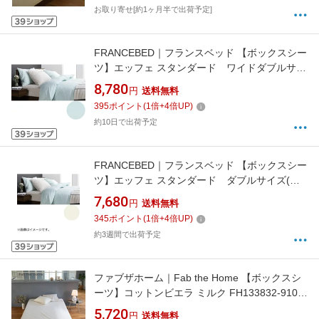
お取り寄せ[約1ヶ月半で出荷予定]
FRANCEBED｜フランスベッド 【ボックスシー
ツ】エッフェ スタンダード ワイドダブルサイ
ズ(綿100%/154×195×35cm/ブルー) フランスベ
8,780
円
送料無料
ッド
395
ポイント
(
1
倍+
4
倍UP)
約10日で出荷予定
FRANCEBED｜フランスベッド 【ボックスシー
ツ】エッフェ スタンダード ダブルサイズ(綿
100%/140×195×35cm/キナリ) フランスベッド
7,680
円
送料無料
345
ポイント
(
1
倍+
4
倍UP)
約3週間で出荷予定
ファブザホーム｜Fab the Home 【ボックスシ
ーツ】コットンビエラ ミルク FH133832-910
[ダブルサイズ]
5,720
円
送料無料