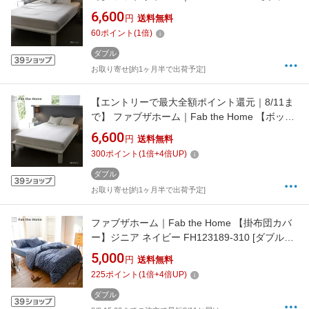
スシーツ】ファインコットン ストーン
6,600
円
送料無料
FH133872-130 [ダブルサイズ]
60
ポイント
(
1
倍)
ダブル
お取り寄せ[約1ヶ月半で出荷予定]
【エントリーで最大全額ポイント還元｜8/11ま
で】 ファブザホーム｜Fab the Home 【ボック
スシーツ】ファインコットン ホワイト
6,600
円
送料無料
FH133872-100 [ダブルサイズ]
300
ポイント
(
1
倍+
4
倍UP)
ダブル
お取り寄せ[約1ヶ月半で出荷予定]
ファブザホーム｜Fab the Home 【掛布団カバ
ー】ジニア ネイビー FH123189-310 [ダブルサ
イズ]
5,000
円
送料無料
225
ポイント
(
1
倍+
4
倍UP)
ダブル