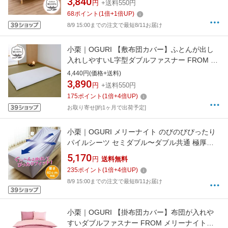
3,840
円
+送料550円
68
ポイント
(
1
倍+
1
倍UP)
8/9 15:00までの注文で最短8/11お届け
小栗｜OGURI 【敷布団カバー】ふとんが出し
入れしやすいL字型ダブルファスナー FROM メ
リーナイト(MerryNight) ホワイト FM63400106
4,440円(価格+送料)
[シングルロングサイズ]
3,890
円
+送料550円
175
ポイント
(
1
倍+
4
倍UP)
お取り寄せ[約1ヶ月で出荷予定]
小栗｜OGURI メリーナイト のびのびぴったり
パイルシーツ セミダブル〜ダブル共通 極厚
40cm対応 サックス サックス MNS674590-76
5,170
円
送料無料
[ダブルサイズ]
235
ポイント
(
1
倍+
4
倍UP)
8/9 15:00までの注文で最短8/11お届け
小栗｜OGURI 【掛布団カバー】布団が入れや
すいダブルファスナー FROM メリーナイト