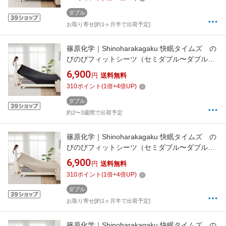
ダブル
お取り寄せ[約1ヶ月半で出荷予定]
篠原化学｜Shinoharakagaku 快眠タイムズ の
びのびフィットシーツ（セミダブル〜ダブル）
快眠タイムズ ブラック KMT-FS-120140-1025-
6,900
円
送料無料
BK
310
ポイント
(
1
倍+
4
倍UP)
ダブル
約2〜3週間で出荷予定
篠原化学｜Shinoharakagaku 快眠タイムズ の
びのびフィットシーツ（セミダブル〜ダブル）
快眠タイムズ グレージュ KMT-FS-120140-
6,900
円
送料無料
1025-GRG
310
ポイント
(
1
倍+
4
倍UP)
ダブル
お取り寄せ[約1ヶ月半で出荷予定]
篠原化学｜Shinoharakagaku 快眠タイムズ の