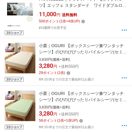
ツ】エッフェ スタンダード ワイドダブルロン
グサイズ(綿100%/154×210×35cm/キナリ) フラ
11,000
円
送料無料
ンスベッド
500
ポイント
(
1
倍+
4
倍UP)
約3週間で出荷予定
小栗｜OGURI 【ボックスシーツ兼ワンタッチ
シーツ】のびのびぴったりパイルシーツ(セミダ
ブル/ダブルサイズ兼用/アイボリー)
3,830円(価格+送料)
3,280
円
+送料550円
29
ポイント
(
1
倍)
8/9 15:00までの注文で最短8/11お届け
小栗｜OGURI 【ボックスシーツ兼ワンタッチ
シーツ】のびのびぴったりパイルシーツ(セミダ
ブル/ダブルサイズ兼用/グリーン)
3,830円(価格+送料)
3,280
円
+送料550円
58
ポイント
(
1
倍+
1
倍UP)
8/9 15:00までの注文で最短8/11お届け