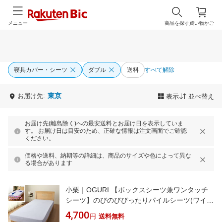
メニュー
商品を探す
買い物かご
寝具カバー・シーツ
ダブル
送料
すべて解除
東京
お届け先:
表示
並べ替え
お届け先(離島除く)への最安送料とお届け日を表示していま
す。 お届け日は目安のため、正確な情報は注文画面でご確認
ください。
価格や送料、納期等の詳細は、商品のサイズや色によって異な
る場合があります
小栗｜OGURI 【ボックスシーツ兼ワンタッチ
シーツ】のびのびぴったりパイルシーツ(ワイド
ダブル/クイーン/キングサイズ兼用/サックス)
4,700
円
送料無料