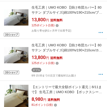
生毛工房｜UMO KOBO 【掛け布団カバー】80
サテン ダブルサイズ(綿100%/190×210cm/ブル
ー)[UMK13KDBL]
13,800
円
送料無料
125
ポイント
(
1
倍)
お取り寄せ[約1ヶ月半で出荷予定]
生毛工房｜UMO KOBO 【掛け布団カバー】80
サテン ダブルサイズ(綿100%/190×210cm/ホワ
イト)[UMK13KDWH]
13,800
円
送料無料
125
ポイント
(
1
倍)
ダブル
8/9 15:00までの注文で最短8/11お届け
【エントリーで最大全額ポイント還元｜8/11ま
で】 生毛工房｜UMO KOBO 【ボックスシー
ツ】サテンストライプ ダブルサイズ(綿
8,980
円
送料無料
100%/140×200×30cm/ベージュ)
81
ポイント
(
1
倍)