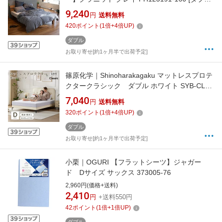
サイズ]
9,240
円
送料無料
420
ポイント
(
1
倍+
4
倍UP)
ダブル
お取り寄せ[約1ヶ月半で出荷予定]
篠原化学｜Shinoharakagaku マットレスプロテ
クタークラシック ダブル ホワイト SYB-CL-
14028 [ダブルサイズ]
7,040
円
送料無料
320
ポイント
(
1
倍+
4
倍UP)
ダブル
お取り寄せ[約1ヶ月半で出荷予定]
小栗｜OGURI 【フラットシーツ】ジャガー
ド Dサイズ サックス 373005-76
2,960円(価格+送料)
2,410
円
+送料550円
42
ポイント
(
1
倍+
1
倍UP)