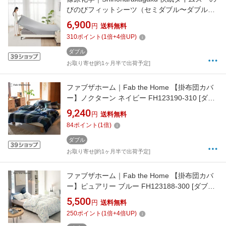
びのびフィットシーツ（セミダブル〜ダブル）
快眠タイムズ ライトグレー KMT-FS-120140-
6,900
円
送料無料
1025-LGY
310
ポイント
(
1
倍+
4
倍UP)
ダブル
お取り寄せ[約1ヶ月半で出荷予定]
ファブザホーム｜Fab the Home 【掛布団カバ
ー】ノクターン ネイビー FH123190-310 [ダブ
ルサイズ]
9,240
円
送料無料
84
ポイント
(
1
倍)
ダブル
お取り寄せ[約1ヶ月半で出荷予定]
ファブザホーム｜Fab the Home 【掛布団カバ
ー】ピュアリー ブルー FH123188-300 [ダブル
サイズ]
5,500
円
送料無料
250
ポイント
(
1
倍+
4
倍UP)