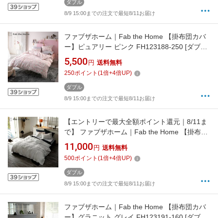
ダブル
8/9 15:00までの注文で最短8/11お届け
ファブザホーム｜Fab the Home 【掛布団カバ
ー】ピュアリー ピンク FH123188-250 [ダブル
サイズ]
5,500
円
送料無料
250
ポイント
(
1
倍+
4
倍UP)
ダブル
8/9 15:00までの注文で最短8/11お届け
【エントリーで最大全額ポイント還元｜8/11ま
で】 ファブザホーム｜Fab the Home 【掛布団
カバー】ソワレ ネイビー FH123863-310 [ダブ
11,000
円
送料無料
ルサイズ]
500
ポイント
(
1
倍+
4
倍UP)
ダブル
8/9 15:00までの注文で最短8/11お届け
ファブザホーム｜Fab the Home 【掛布団カバ
ー】グラニット グレイ FH123191-160 [ダブル