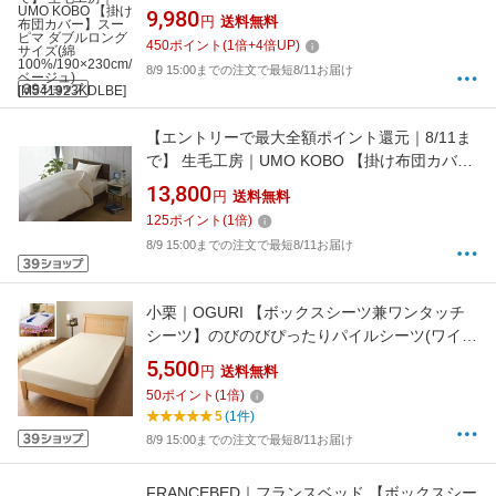
ー】スーピマ ダブルロングサイズ(綿
9,980
円
送料無料
100%/190×230cm/ベージュ)[M541923KDLBE]
450
ポイント
(
1
倍+
4
倍UP)
8/9 15:00までの注文で最短8/11お届け
【エントリーで最大全額ポイント還元｜8/11ま
で】 生毛工房｜UMO KOBO 【掛け布団カバ
ー】80サテン ダブルロングサイズ(綿
13,800
円
送料無料
100%/190×230cm/ピンク)[UMK13KDLPI]
125
ポイント
(
1
倍)
8/9 15:00までの注文で最短8/11お届け
小栗｜OGURI 【ボックスシーツ兼ワンタッチ
シーツ】のびのびぴったりパイルシーツ(ワイド
ダブル/クイーン/キングサイズ兼用/アイボリー)
5,500
円
送料無料
50
ポイント
(
1
倍)
5
(1件)
8/9 15:00までの注文で最短8/11お届け
FRANCEBED｜フランスベッド 【ボックスシー