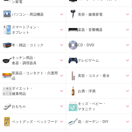
ン家電
パソコン・周辺機器
美容・健康家電
スマートフォン・
楽器・音響機器
タブレット
本・雑誌・コミック
CD・DVD
キッチン用品・
テレビゲーム
食器・調理器具
医薬品・コンタクト・介護用
美容・コスメ・香水
品
ダイエット・
お酒・洋酒
健康用品
キッズ・ベビー・
おもちゃ
マタニティ
ペットグッズ・ペットフード
花・ガーデン・DIY