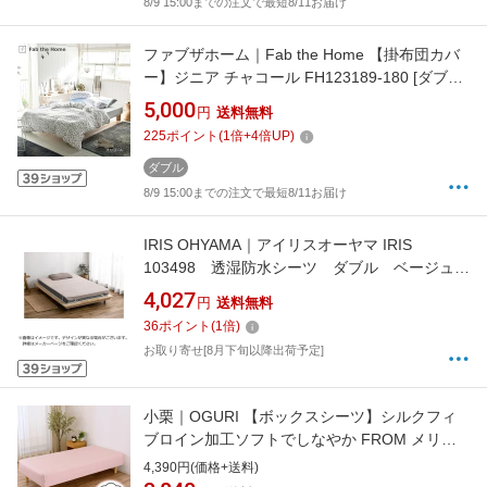
8/9 15:00までの注文で最短8/11お届け
ファブザホーム｜Fab the Home 【掛布団カバ
ー】ジニア チャコール FH123189-180 [ダブル
サイズ]
5,000
円
送料無料
225
ポイント
(
1
倍+
4
倍UP)
ダブル
8/9 15:00までの注文で最短8/11お届け
IRIS OHYAMA｜アイリスオーヤマ IRIS
103498 透湿防水シーツ ダブル ベージュ
FLSTCSTDBE
4,027
円
送料無料
36
ポイント
(
1
倍)
お取り寄せ[8月下旬以降出荷予定]
小栗｜OGURI 【ボックスシーツ】シルクフィ
ブロイン加工ソフトでしなやか FROM メリー
ナイト(MerryNight) ライトピンク FM67500119
4,390円(価格+送料)
[ダブルサイズ]