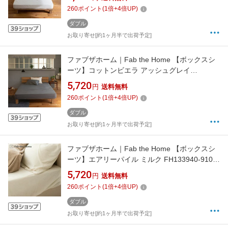
260
ポイント
(
1
倍+
4
倍UP)
ダブル
お取り寄せ[約1ヶ月半で出荷予定]
ファブザホーム｜Fab the Home 【ボックスシ
ーツ】コットンビエラ アッシュグレイ
FH133832-170 [ダブルサイズ]
5,720
円
送料無料
260
ポイント
(
1
倍+
4
倍UP)
ダブル
お取り寄せ[約1ヶ月半で出荷予定]
ファブザホーム｜Fab the Home 【ボックスシ
ーツ】エアリーパイル ミルク FH133940-910
[ダブルサイズ]
5,720
円
送料無料
260
ポイント
(
1
倍+
4
倍UP)
ダブル
お取り寄せ[約1ヶ月半で出荷予定]