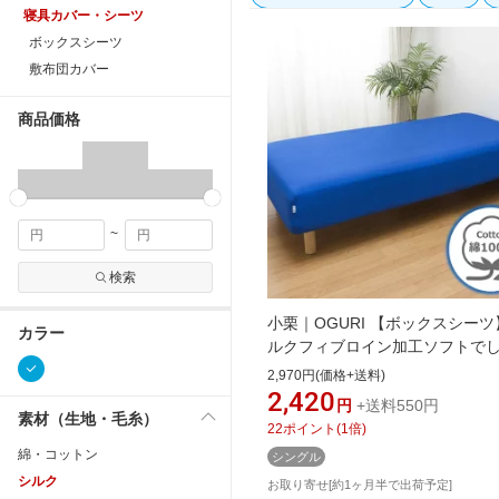
寝具カバー・シーツ
ボックスシーツ
敷布団カバー
商品価格
~
検索
小栗｜OGURI 【ボックスシーツ
カラー
ルクフィブロイン加工ソフトで
か FROM メリーナイト(MerryNig
2,970円(価格+送料)
ブルー FM67400173 [シングル
2,420
円
+送料550円
[FM67400173]
素材（生地・毛糸）
22
ポイント
(
1
倍)
綿・コットン
シングル
シルク
お取り寄せ[約1ヶ月半で出荷予定]