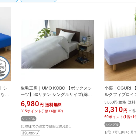
】シ
生毛工房｜UMO KOBO 【ボックスシ
小栗｜OGURI
しなや
ーツ】80サテン シングルサイズ(綿
ルクフィブロイ
ht)
100%/100×200×30cm/ブルー)
か FROM メリーナ
6,980
3,860円(価格+送料
円
送料無料
サイズ]
[UMK13BSBL]
ラベンダーサックス 
3,310
円
+送
315
ポイント
(
1
倍+
4
倍UP)
ングルサイズ][FM
60
ポイント
(
1
倍+
1
シングル
シングル
15:00までの注文で最短8/10お届け
お取り寄せ[約1ヶ月