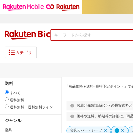
カテゴリ
送料
「商品価格＋送料−獲得予定ポイント」で
すべて
送料無料
お届け先(離島除く)への最安送料
送料無料 + 送料無料ライン
価格や送料、納期等の詳細は、商
ジャンル
寝具
寝具カバー・シーツ