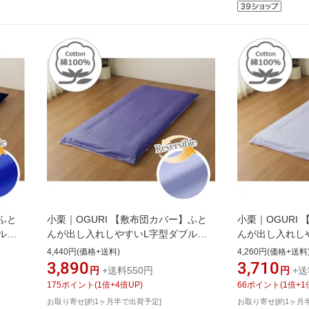
ふと
小栗｜OGURI 【敷布団カバー】ふと
小栗｜OGURI
ルフ
んが出し入れしやすいL字型ダブルフ
んが出し入れし
ァスナー FROM メリーナイト
ァスナー FRO
4,440円(価格+送料)
4,260円(価格+送料
172
(MerryNight) グレーブルー
(MerryNight)
3,890
3,710
円
+送料550円
円
+送
172]
FM63400174 [シングルロングサイズ]
[シングルロングサイ
175
ポイント
(
1
倍+
4
倍UP)
66
ポイント
(
1
倍+
1
[FM63400174]
お取り寄せ[約1ヶ月半で出荷予定]
お取り寄せ[約1ヶ月