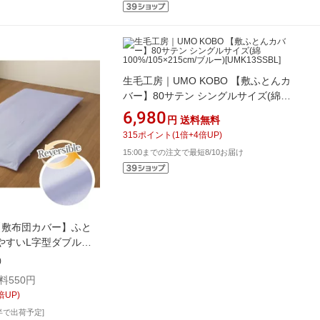
生毛工房｜UMO KOBO 【敷ふとんカ
バー】80サテン シングルサイズ(綿
100%/105×215cm/ブルー)
6,980
円
送料無料
[UMK13SSBL]
315
ポイント
(
1
倍+
4
倍UP)
15:00までの注文で最短8/10お届け
 【敷布団カバー】ふと
やすいL字型ダブルフ
M メリーナイト
)
 サックス FM63400176
料550円
ズ][FM63400176]
倍UP)
半で出荷予定]