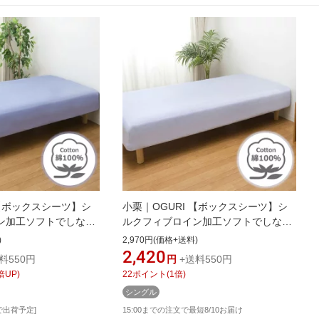
 【ボックスシーツ】シ
小栗｜OGURI 【ボックスシーツ】シ
ン加工ソフトでしなや
ルクフィブロイン加工ソフトでしなや
イト(MerryNight)
か FROM メリーナイト(MerryNight)
)
2,970円(価格+送料)
FM67400175 [シ
ペールブルー FM67400177 [シングル
2,420
料550円
円
+送料550円
67400175]
サイズ][FM67400177]
倍UP)
22
ポイント
(
1
倍)
シングル
で出荷予定]
15:00までの注文で最短8/10お届け