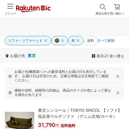
メニュー
商品を探す
買い物かご
ソファ・ソファベッド
布
送料
すべて解除
東京
お届け先:
表示
並べ替え
お届け先(離島除く)への最安送料とお届け日を表示していま
す。 お届け日は目安のため、正確な情報は注文画面でご確認
ください。
価格や送料、納期等の詳細は、商品のサイズや色によって異な
る場合があります
東京シンコール｜TOKYO SINCOL 【ソファ】
低反発マルチソファ （デニム生地/カーキ）
31,790
円
送料無料