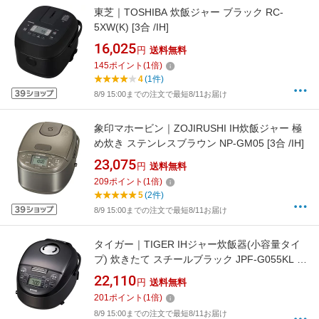
東芝｜TOSHIBA 炊飯ジャー ブラック RC-
5XW(K) [3合 /IH]
16,025
円
送料無料
145
ポイント
(
1
倍)
4
(1件)
8/9 15:00までの注文で最短8/11お届け
象印マホービン｜ZOJIRUSHI IH炊飯ジャー 極
め炊き ステンレスブラウン NP-GM05 [3合 /IH]
23,075
円
送料無料
209
ポイント
(
1
倍)
5
(2件)
8/9 15:00までの注文で最短8/11お届け
タイガー｜TIGER IHジャー炊飯器(小容量タイ
プ) 炊きたて スチールブラック JPF-G055KL [3
合 /IH]【rb_makerA】
22,110
円
送料無料
201
ポイント
(
1
倍)
8/9 15:00までの注文で最短8/11お届け