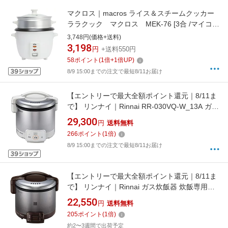
マクロス｜macros ライス＆スチームクッカー
ララクック マクロス MEK-76 [3合 /マイコ
ン]
3,748円(価格+送料)
3,198
円
+送料550円
58
ポイント
(
1
倍+
1
倍UP)
8/9 15:00までの注文で最短8/11お届け
【エントリーで最大全額ポイント還元｜8/11ま
で】 リンナイ｜Rinnai RR-030VQ-W_13A ガス
炊飯器 グレイッシュホワイト [3合 /都市ガス
29,300
円
送料無料
12・13A][RR030VQW]【rb_cooking_cpn】
266
ポイント
(
1
倍)
8/9 15:00までの注文で最短8/11お届け
【エントリーで最大全額ポイント還元｜8/11ま
で】 リンナイ｜Rinnai ガス炊飯器 炊飯専用タ
イプ 0.54L 都市ガス用 こがまる ダークブラウ
22,550
円
送料無料
ン RR-030FS(A)(DB) [3合 /都市ガス12・13A]
205
ポイント
(
1
倍)
【rb_cooking_cpn】
約2〜3週間で出荷予定