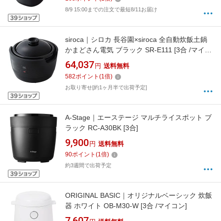
8/9 15:00までの注文で最短8/11お届け
siroca｜シロカ 長谷園×siroca 全自動炊飯土鍋
かまどさん電気 ブラック SR-E111 [3合 /マイコ
ン][SRE111]
64,037
円
送料無料
582
ポイント
(
1
倍)
お取り寄せ[約1ヶ月半で出荷予定]
A-Stage｜エーステージ マルチライスポット ブ
ラック RC-A30BK [3合]
9,900
円
送料無料
90
ポイント
(
1
倍)
約3週間で出荷予定
ORIGINAL BASIC｜オリジナルベーシック 炊飯
器 ホワイト OB-M30-W [3合 /マイコン]
7,607