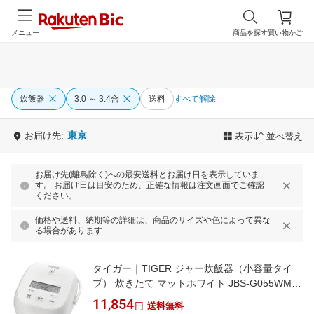
メニュー
商品を探す
買い物かご
炊飯器
3.0 ～ 3.4合
送料
すべて解除
東京
お届け先:
表示
並べ替え
お届け先(離島除く)への最安送料とお届け日を表示していま
す。 お届け日は目安のため、正確な情報は注文画面でご確認
ください。
価格や送料、納期等の詳細は、商品のサイズや色によって異な
る場合があります
タイガー｜TIGER ジャー炊飯器（小容量タイ
プ） 炊きたて マットホワイト JBS-G055WM [3
合 /マイコン]【rb_makerA】
11,854
円
送料無料