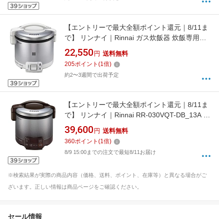
【エントリーで最大全額ポイント還元｜8/11ま
で】 リンナイ｜Rinnai ガス炊飯器 炊飯専用タ
イプ 0.54L 都市ガス用 こがまる グレイッシュ
22,550
円
送料無料
ホワイト RR-030FS(A)(W) [3合 /都市ガス12・
205
ポイント
(
1
倍)
13A]【rb_cooking_cpn】
約2〜3週間で出荷予定
【エントリーで最大全額ポイント還元｜8/11ま
で】 リンナイ｜Rinnai RR-030VQT-DB_13A ガ
ス炊飯器 ダークグレー [3合 /都市ガス12・13A]
39,600
円
送料無料
[RR030VQTDB]【rb_cooking_cpn】
360
ポイント
(
1
倍)
8/9 15:00までの注文で最短8/11お届け
※検索結果が実際の商品内容（価格、送料、ポイント、在庫等）と異なる場合がご
ざいます。正しい情報は商品ページをご確認ください。
セール情報