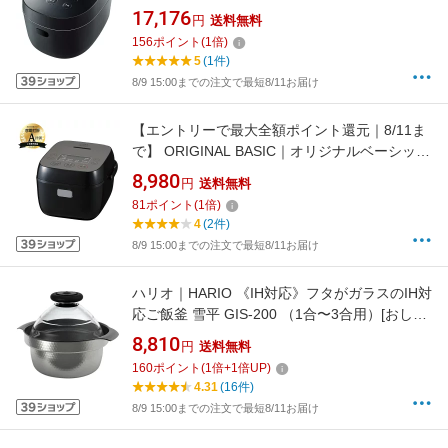
ック系 KS-HF10B-B [5.5合 /IH]
17,176
円
送料無料
【rb_cooking_cpn】
156
ポイント
(
1
倍)
5
(1件)
8/9 15:00までの注文で最短8/11お届け
【エントリーで最大全額ポイント還元｜8/11ま
で】 ORIGINAL BASIC｜オリジナルベーシック
炊飯器 URBAN CAFE SERIES（アーバンカフ
8,980
円
送料無料
ェシリーズ） ステンレスブラック JJ-
81
ポイント
(
1
倍)
XP2M32A(XK) [3合 /マイコン]
4
(2件)
8/9 15:00までの注文で最短8/11お届け
ハリオ｜HARIO 《IH対応》フタがガラスのIH対
応ご飯釜 雪平 GIS-200 （1合〜3合用）[おしゃ
れ 炊飯 煮物 GIS200]
8,810
円
送料無料
160
ポイント
(
1
倍+
1
倍UP)
4.31
(16件)
8/9 15:00までの注文で最短8/11お届け