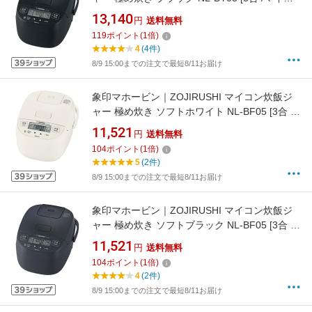
ン]
13,140
円
送料無料
119
ポイント
(
1
倍)
4
(4件)
8/9 15:00までの注文で最短8/11お届け
象印マホービン｜ZOJIRUSHI マイコン炊飯ジ
ャー 極め炊き ソフトホワイト NL-BF05 [3合 /
マイコン]
11,521
円
送料無料
104
ポイント
(
1
倍)
5
(2件)
8/9 15:00までの注文で最短8/11お届け
象印マホービン｜ZOJIRUSHI マイコン炊飯ジ
ャー 極め炊き ソフトブラック NL-BF05 [3合 /
マイコン]
11,521
円
送料無料
104
ポイント
(
1
倍)
4
(2件)
8/9 15:00までの注文で最短8/11お届け