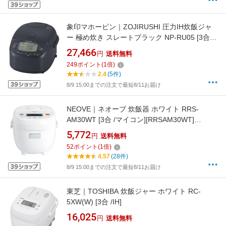
象印マホービン｜ZOJIRUSHI 圧力IH炊飯ジャ
ー 極め炊き スレートブラック NP-RU05 [3合 /
圧力IH]
27,466
円
送料無料
249
ポイント
(
1
倍)
2.4
(5件)
8/9 15:00までの注文で最短8/11お届け
NEOVE｜ネオーブ 炊飯器 ホワイト RRS-
AM30WT [3合 /マイコン][RRSAM30WT]
【rb_cooking_cpn】
5,772
円
送料無料
52
ポイント
(
1
倍)
4.57
(28件)
8/9 15:00までの注文で最短8/11お届け
東芝｜TOSHIBA 炊飯ジャー ホワイト RC-
5XW(W) [3合 /IH]
16,025
円
送料無料