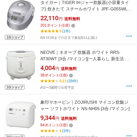
タイガー｜TIGER IHジャー炊飯器(小容量タイ
プ) 炊きたて スチールホワイト JPF-G055WL
[3合 /IH]【rb_makerA】
22,110
円
送料無料
201
ポイント
(
1
倍)
5
(1件)
8/9 15:00までの注文で最短8/11お届け
NEOVE｜ネオーブ 炊飯器 ホワイト RRS-
AT30WT [3合 /マイコン][一人暮らし 新生活 お
すすめ RRSAT30WT]
4,004
円
送料無料
36
ポイント
(
1
倍)
4.13
(39件)
約2〜3週間で出荷予定
象印マホービン｜ZOJIRUSHI マイコン炊飯ジ
ャー ソフトホワイト NS-NH05 [3合 /マイコン]
9,344
円
送料無料
84
ポイント
(
1
倍)
4
(3件)