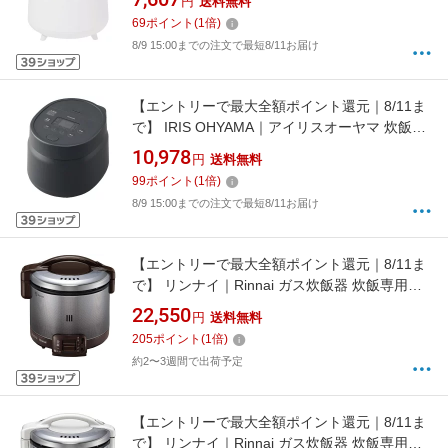
円
送料無料
69
ポイント
(
1
倍)
8/9 15:00までの注文で最短8/11お届け
【エントリーで最大全額ポイント還元｜8/11ま
で】 IRIS OHYAMA｜アイリスオーヤマ 炊飯器
アッシュ [3合 /マイコン]
10,978
円
送料無料
99
ポイント
(
1
倍)
8/9 15:00までの注文で最短8/11お届け
【エントリーで最大全額ポイント還元｜8/11ま
で】 リンナイ｜Rinnai ガス炊飯器 炊飯専用タ
イプ 0.54L プロパンガス用 こがまる ダークブ
22,550
円
送料無料
ラウン RR-030FS(A)(DB) [3合 /プロパンガス]
205
ポイント
(
1
倍)
【rb_cooking_cpn】
約2〜3週間で出荷予定
【エントリーで最大全額ポイント還元｜8/11ま
で】 リンナイ｜Rinnai ガス炊飯器 炊飯専用タ