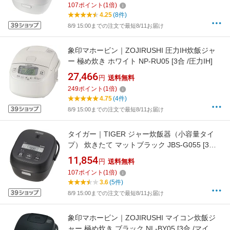
107
ポイント
(
1
倍)
4.25
(8件)
8/9 15:00までの注文で最短8/11お届け
象印マホービン｜ZOJIRUSHI 圧力IH炊飯ジャ
ー 極め炊き ホワイト NP-RU05 [3合 /圧力IH]
27,466
円
送料無料
249
ポイント
(
1
倍)
4.75
(4件)
8/9 15:00までの注文で最短8/11お届け
タイガー｜TIGER ジャー炊飯器（小容量タイ
プ） 炊きたて マットブラック JBS-G055 [3合 /
マイコン]【rb_makerA】
11,854
円
送料無料
107
ポイント
(
1
倍)
3.6
(5件)
8/9 15:00までの注文で最短8/11お届け
象印マホービン｜ZOJIRUSHI マイコン炊飯ジ
ャー 極め炊き ブラック NL-BY05 [3合 /マイコ