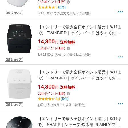
145
ポイント
(
1
倍)
5
(2件)
8/9 15:00までの注文で最短8/11お届け
【エントリーで最大全額ポイント還元｜8/11ま
で】 TWINBIRD｜ツインバード はやくておい
しい3合IH炊飯器 ブラック RM-D793B [3合 /IH]
14,800
円
送料無料
134
ポイント
(
1
倍)
8/9 15:00までの注文で最短8/11お届け
【エントリーで最大全額ポイント還元｜8/11ま
で】 TWINBIRD｜ツインバード はやくておい
しい3合IH炊飯器 ホワイト RM-D793W [3合 /IH]
14,800
円
送料無料
134
ポイント
(
1
倍)
4.6
(5件)
お取り寄せ[9月上旬以降出荷予定]
【エントリーで最大全額ポイント還元｜8/11ま
で】 SHARP｜シャープ 炊飯器 PLAINLY ブラ