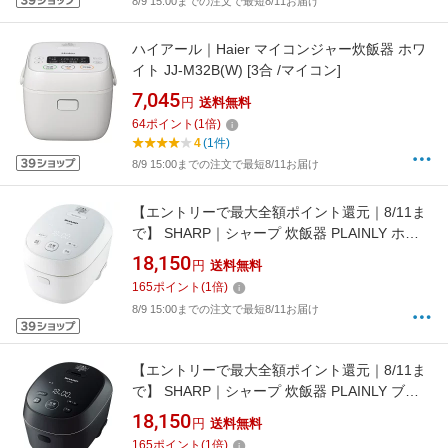
8/9 15:00までの注文で最短8/11お届け
ハイアール｜Haier マイコンジャー炊飯器 ホワ
イト JJ-M32B(W) [3合 /マイコン]
7,045
円
送料無料
64
ポイント
(
1
倍)
4
(1件)
8/9 15:00までの注文で最短8/11お届け
【エントリーで最大全額ポイント還元｜8/11ま
で】 SHARP｜シャープ 炊飯器 PLAINLY ホワ
イト系 KS-HF05B-W [3合 /IH]
18,150
円
送料無料
【rb_cooking_cpn】
165
ポイント
(
1
倍)
8/9 15:00までの注文で最短8/11お届け
【エントリーで最大全額ポイント還元｜8/11ま
で】 SHARP｜シャープ 炊飯器 PLAINLY ブラ
ック系 KS-HF05B-B [3合 /IH]
18,150
円
送料無料
【rb_cooking_cpn】
165
ポイント
(
1
倍)