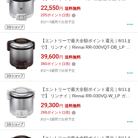
イプ 0.54L プロパンガス用 こがまる グレイッ
22,550
円
送料無料
シュホワイト RR-030FS(A)(W) [3合 /プロパン
205
ポイント
(
1
倍)
ガス]【rb_cooking_cpn】
約2〜3週間で出荷予定
【エントリーで最大全額ポイント還元｜8/11ま
で】 リンナイ｜Rinnai RR-030VQT-DB_LP ガ
ス炊飯器 ダークブラウン [3合 /プロパンガス]
39,600
円
送料無料
[RR030VQTDB]【rb_cooking_cpn】
360
ポイント
(
1
倍)
約2〜3週間で出荷予定
【エントリーで最大全額ポイント還元｜8/11ま
で】 リンナイ｜Rinnai RR-030VQ-W_LP ガス
炊飯器 グレイッシュホワイト [3合 /プロパンガ
29,300
円
送料無料
ス][RR030VQW]【rb_cooking_cpn】
266
ポイント
(
1
倍)
約2〜3週間で出荷予定