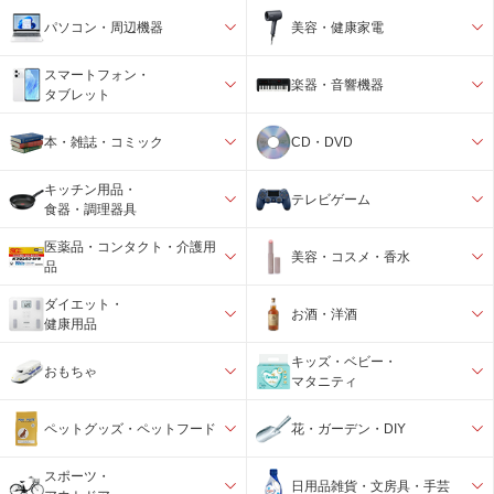
パソコン・周辺機器
美容・健康家電
スマートフォン・
楽器・音響機器
タブレット
本・雑誌・コミック
CD・DVD
キッチン用品・
テレビゲーム
食器・調理器具
医薬品・コンタクト・介護用
美容・コスメ・香水
品
ダイエット・
お酒・洋酒
健康用品
キッズ・ベビー・
おもちゃ
マタニティ
ペットグッズ・ペットフード
花・ガーデン・DIY
スポーツ・
日用品雑貨・文房具・手芸