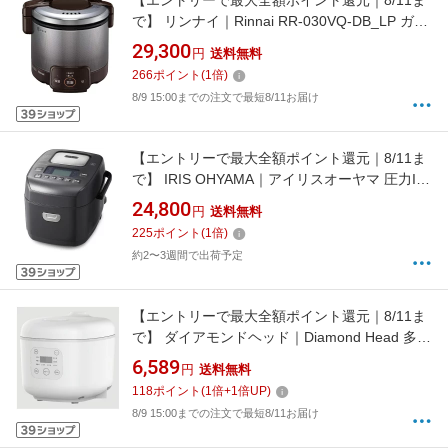
【エントリーで最大全額ポイント還元｜8/11ま
で】 リンナイ｜Rinnai RR-030VQ-DB_LP ガス
炊飯器 ダークブラウン [3合 /プロパンガス]
29,300
円
送料無料
[RR030VQDB]【rb_cooking_cpn】
266
ポイント
(
1
倍)
8/9 15:00までの注文で最短8/11お届け
【エントリーで最大全額ポイント還元｜8/11ま
で】 IRIS OHYAMA｜アイリスオーヤマ 圧力IH
ジャー炊飯器 米屋の旨み 銘柄炊き ブラック
24,800
円
送料無料
RC-PDA30-B [3合 /圧力IH]
225
ポイント
(
1
倍)
約2〜3週間で出荷予定
【エントリーで最大全額ポイント還元｜8/11ま
で】 ダイアモンドヘッド｜Diamond Head 多機
能3合コンパクト炊飯器 OKOMEDAKI
6,589
円
送料無料
118
ポイント
(
1
倍+
1
倍UP)
8/9 15:00までの注文で最短8/11お届け