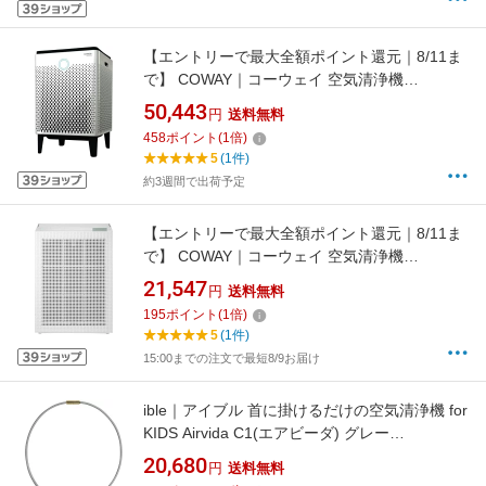
【エントリーで最大全額ポイント還元｜8/11ま
で】 COWAY｜コーウェイ 空気清浄機
AIRMEGA 400 ホワイト AP-2015F [適用畳数：
50,443
円
送料無料
48畳 /PM2.5対応]【newlife_campaign_f】
458
ポイント
(
1
倍)
5
(1件)
約3週間で出荷予定
【エントリーで最大全額ポイント還元｜8/11ま
で】 COWAY｜コーウェイ 空気清浄機
AIRMEGA 150 アイボリーホワイト AP-1019C-
21,547
円
送料無料
W [適用畳数：20畳 /PM2.5対応]
195
ポイント
(
1
倍)
【newlife_campaign_f】
5
(1件)
15:00までの注文で最短8/9お届け
ible｜アイブル 首に掛けるだけの空気清浄機 for
KIDS Airvida C1(エアビーダ) グレー
AIRVIDAC1-GY [車載・省スペース用 /PM2.5対
20,680
円
送料無料
応]