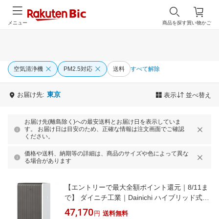
メニュー
商品を探す
買い物かご
空気清浄機
PM2.5対応
送料
すべて解除
東京
お届け先:
表示
並べ替え
お届け先(離島除く)への最安送料とお届け日を表示していま
す。 お届け日は目安のため、正確な情報は注文画面でご確認
ください。
価格や送料、納期等の詳細は、商品のサイズや色によって異な
る場合があります
【エントリーで最大全額ポイント還元｜8/11ま
で】 ダイニチ工業｜Dainichi ハイブリッド式空
気清浄機 CL-HB924-WT [適用畳数：38畳
47,170
円
送料無料
/PM2.5対応]【newlife_campaign_f】