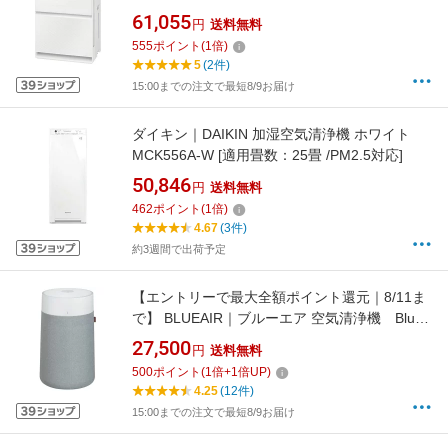
数：31畳 /最大適用畳数(加湿)：19畳 /PM2.5対
61,055
円
送料無料
応]
555
ポイント
(
1
倍)
5
(2件)
15:00までの注文で最短8/9お届け
ダイキン｜DAIKIN 加湿空気清浄機 ホワイト
MCK556A-W [適用畳数：25畳 /PM2.5対応]
50,846
円
送料無料
462
ポイント
(
1
倍)
4.67
(3件)
約3週間で出荷予定
【エントリーで最大全額ポイント還元｜8/11ま
で】 BLUEAIR｜ブルーエア 空気清浄機 Blue
Max 3250i [適用畳数：22畳 /PM2.5対応]
27,500
円
送料無料
【newlife_campaign_f】
500
ポイント
(
1
倍+
1
倍UP)
4.25
(12件)
15:00までの注文で最短8/9お届け