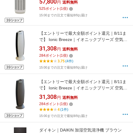
57,800
円
送料無料
応]【newlife_campaign_f】
525
ポイント
(
1
倍)
15:00までの注文で最短8/9お届け
【エントリーで最大全額ポイント還元｜8/11ま
で】 Ionic Breeze｜イオニックブリーズ 空気清
浄機 GRANDE IonicBreeze(イオニックブリー
31,308
円
送料無料
ズ) ホワイトグレー 59110 [適用畳数：40畳
284
ポイント
(
1
倍)
/PM2.5対応]【newlife_campaign_f】
3.75
(4件)
15:00までの注文で最短8/9お届け
【エントリーで最大全額ポイント還元｜8/11ま
で】 Ionic Breeze｜イオニックブリーズ 空気清
浄機 GRANDE IonicBreeze(イオニックブリー
31,308
円
送料無料
ズ) カフェモカ 59109 [適用畳数：40畳 /PM2.5
284
ポイント
(
1
倍)
対応]【newlife_campaign_f】
4
(1件)
15:00までの注文で最短8/9お届け
ダイキン｜DAIKIN 加湿空気清浄機 ブラウン