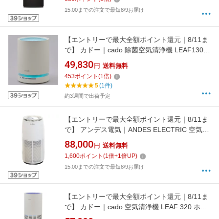
15:00までの注文で最短8/9お届け
【エントリーで最大全額ポイント還元｜8/11ま
で】 カドー｜cado 除菌空気清浄機 LEAF130
ホワイト AP-C130-WH [適用畳数：17畳
49,830
円
送料無料
/PM2.5対応]【newlife_campaign_f】
453
ポイント
(
1
倍)
5
(1件)
約3週間で出荷予定
【エントリーで最大全額ポイント還元｜8/11ま
で】 アンデス電気｜ANDES ELECTRIC 空気清
浄機 バイオミクロンサークル BM-H702A [適用
88,000
円
送料無料
畳数：29畳 /PM2.5対応]
1,600
ポイント
(
1
倍+
1
倍UP)
15:00までの注文で最短8/9お届け
【エントリーで最大全額ポイント還元｜8/11ま
で】 カドー｜cado 空気清浄機 LEAF 320 ホワ
イト AP-C320-WH [適用畳数：26畳 /PM2.5対