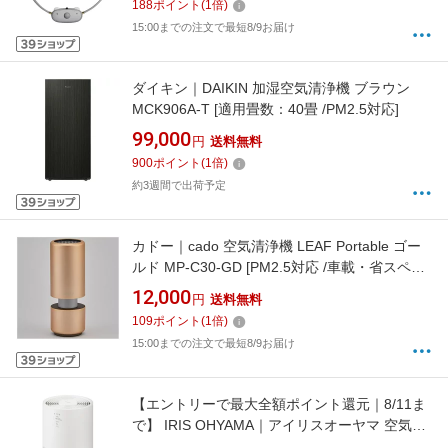
188
ポイント
(
1
倍)
15:00までの注文で最短8/9お届け
ダイキン｜DAIKIN 加湿空気清浄機 ブラウン
MCK906A-T [適用畳数：40畳 /PM2.5対応]
99,000
円
送料無料
900
ポイント
(
1
倍)
約3週間で出荷予定
カドー｜cado 空気清浄機 LEAF Portable ゴー
ルド MP-C30-GD [PM2.5対応 /車載・省スペー
ス用]【newlife_campaign_f】
12,000
円
送料無料
109
ポイント
(
1
倍)
15:00までの注文で最短8/9お届け
【エントリーで最大全額ポイント還元｜8/11ま
で】 IRIS OHYAMA｜アイリスオーヤマ 空気清
浄機 20畳 ホワイト KAPS401W [PM2.5対応]