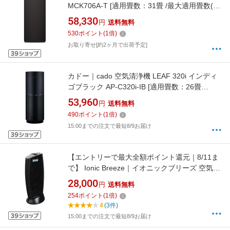
MCK706A-T [適用畳数：31畳 /最大適用畳数(加
湿)：19畳 /PM2.5対応]
58,330
円
送料無料
530
ポイント
(
1
倍)
お取り寄せ[約2ヶ月で出荷予定]
カドー｜cado 空気清浄機 LEAF 320i インディ
ゴブラック AP-C320i-IB [適用畳数：26畳
/PM2.5対応]【newlife_campaign_f】
53,960
円
送料無料
490
ポイント
(
1
倍)
15:00までの注文で最短8/9お届け
【エントリーで最大全額ポイント還元｜8/11ま
で】 Ionic Breeze｜イオニックブリーズ 空気清
浄機 MIDI IonicBreeze(イオニックブリーズ) ピ
28,000
円
送料無料
アノブラック 59079 [PM2.5対応]
254
ポイント
(
1
倍)
【newlife_campaign_f】
4
(3件)
15:00までの注文で最短8/9お届け