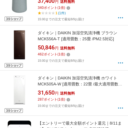
37,400
円
送料無料
【newlife_campaign_f】
340
ポイント
(
1
倍)
1
(1件)
15:00までの注文で最短8/9お届け
ダイキン｜DAIKIN 加湿空気清浄機 ブラウン
MCK556A-T [適用畳数：25畳 /PM2.5対応]
50,846
円
送料無料
462
ポイント
(
1
倍)
15:00までの注文で最短8/9お届け
ダイキン｜DAIKIN 加湿空気清浄機 ホワイト
MCK505A-W [適用畳数：22畳 /最大適用畳数
(加湿)：13畳 /PM2.5対応]
31,650
円
送料無料
【newlife_campaign_f】
287
ポイント
(
1
倍)
15:00までの注文で最短8/9お届け
【エントリーで最大全額ポイント還元｜8/11ま