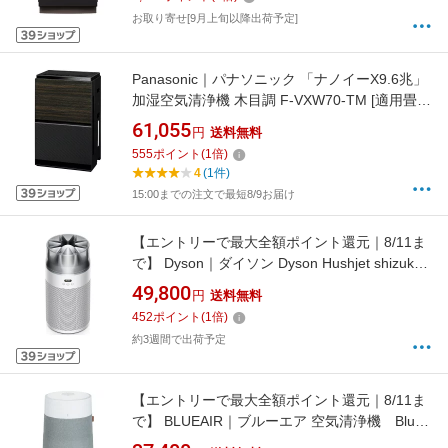
お取り寄せ[9月上旬以降出荷予定]
Panasonic｜パナソニック 「ナノイーX9.6兆」
加湿空気清浄機 木目調 F-VXW70-TM [適用畳
数：31畳 /最大適用畳数(加湿)：19畳 /PM2.5対
61,055
円
送料無料
応]
555
ポイント
(
1
倍)
4
(1件)
15:00までの注文で最短8/9お届け
【エントリーで最大全額ポイント還元｜8/11ま
で】 Dyson｜ダイソン Dyson Hushjet shizuka
空気清浄機 ホワイト/シルバー SP01WS [PM2.5
49,800
円
送料無料
対応]
452
ポイント
(
1
倍)
約3週間で出荷予定
【エントリーで最大全額ポイント還元｜8/11ま
で】 BLUEAIR｜ブルーエア 空気清浄機 Blue
Max 3450i [適用畳数：48畳 /PM2.5対応]