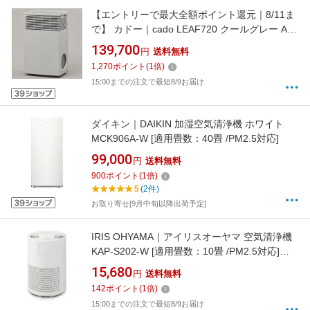
【エントリーで最大全額ポイント還元｜8/11ま
で】 カドー｜cado LEAF720 クールグレー AP-
C720-CG [適用畳数：65畳 /PM2.5対応]
139,700
円
送料無料
1,270
ポイント
(
1
倍)
15:00までの注文で最短8/9お届け
ダイキン｜DAIKIN 加湿空気清浄機 ホワイト
MCK906A-W [適用畳数：40畳 /PM2.5対応]
99,000
円
送料無料
900
ポイント
(
1
倍)
5
(2件)
お取り寄せ[9月中旬以降出荷予定]
IRIS OHYAMA｜アイリスオーヤマ 空気清浄機
KAP-S202-W [適用畳数：10畳 /PM2.5対応]
【newlife_campaign_f】
15,680
円
送料無料
142
ポイント
(
1
倍)
15:00までの注文で最短8/9お届け