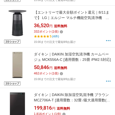
15:00までの注文で最短8/9お届け
【エントリーで最大全額ポイント還元｜8/11ま
で】 LG｜エルジー マルチ機能空気清浄機 LG
PuriCare Aero Furniture ラウンドブラック
36,520
円
送料無料
AS207PKU0 [適用畳数：12畳 /PM2.5対応]
332
ポイント
(
1
倍)
【newlife_campaign_f】
5
(4件)
15:00までの注文で最短8/9お届け
ダイキン｜DAIKIN 加湿空気清浄機 カームベー
ジュ MCK556A-C [適用畳数：25畳 /PM2.5対応]
50,846
円
送料無料
462
ポイント
(
1
倍)
15:00までの注文で最短8/9お届け
ダイキン｜DAIKIN 除加湿空気清浄機 ブラウン
MCZ706A-T [適用畳数：32畳 /最大適用畳数(加
湿)：18畳 /除湿機能あり /PM2.5対応]
199,816
円
送料無料
1,816
ポイント
(
1
倍)