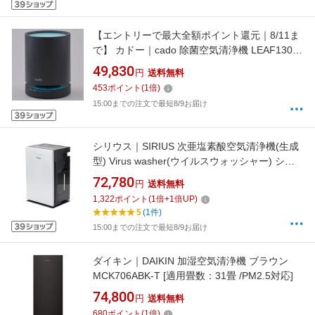
【エントリーで最大全額ポイント還元｜8/11ま
で】 カドー｜cado 除菌空気清浄機 LEAF130
インディゴブラック AP-C130-IB [適用畳数：17
49,830
円
送料無料
畳 /PM2.5対応]【newlife_campaign_f】
453
ポイント
(
1
倍)
15:00までの注文で最短8/9お届け
シリウス｜SIRIUS 次亜塩素酸空気清浄機(生成
型) Virus washer(ウイルスウォッシャー) シル
バー SVW-AQA2000-S [適用畳数：25畳 /最大
72,780
円
送料無料
適用畳数(加湿)：15畳 /PM2.5対応]
1,322
ポイント
(
1
倍+
1
倍UP)
【rb_air_cpn】
5
(1件)
15:00までの注文で最短8/9お届け
ダイキン｜DAIKIN 加湿空気清浄機 ブラウン
MCK706ABK-T [適用畳数：31畳 /PM2.5対応]
74,800
円
送料無料
680
ポイント
(
1
倍)