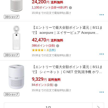
24,200
円
送料無料
1,100
ポイント
(
1
倍+
4
倍UP)
15:00までの注文で最短8/9お届け
【エントリーで最大全額ポイント還元｜8/11ま
で】 acerpure｜エイサーピュア Acerpure
cool（2in1/サーキュレーター＆空気清浄機製
42,470
円
送料無料
品） ホワイト AC551-50W [適用畳数：27畳
386
ポイント
(
1
倍)
/PM2.5対応]【newlife_campaign_f】
4
(1件)
15:00までの注文で最短8/9お届け
【エントリーで最大全額ポイント還元｜8/11ま
で】 シィーネット｜C:NET 空気清浄機 ホワイ
ト AAH201WH [適用畳数：10畳 /PM2.5対応]
9,329
円
送料無料
84
ポイント
(
1
倍)
15:00までの注文で最短8/9お届け
1
/
2