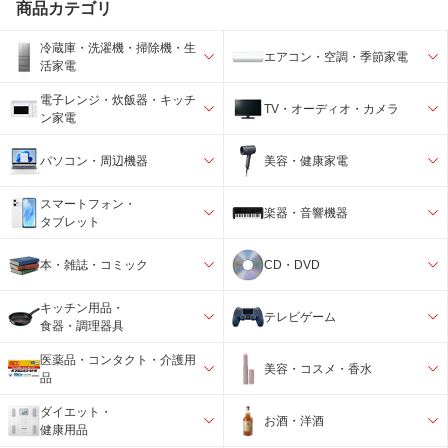
商品カテゴリ
冷蔵庫・洗濯機・掃除機・生
エアコン・空調・季節家電
活家電
電子レンジ・炊飯器・キッチ
TV・オーディオ・カメラ
ン家電
パソコン・周辺機器
美容・健康家電
スマートフォン・
楽器・音響機器
タブレット
本・雑誌・コミック
CD・DVD
キッチン用品・
テレビゲーム
食器・調理器具
医薬品・コンタクト・介護用
美容・コスメ・香水
品
ダイエット・
お酒・洋酒
健康用品