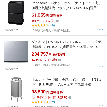
Panasonic｜パナソニック 「ナノイーX9.6兆」
加湿空気清浄機 ブラック F-VXW70-K [適用畳
数：31畳 /最大適用畳数(加湿)：19畳 /PM2.5対
61,055
円
送料無料
応]
555
ポイント
(
1
倍)
5
(1件)
15:00までの注文で最短8/9お届け
ダイキン｜DAIKIN UVパワフルストリーマ空気
清浄機 ACBF15Z-S [適用畳数：65畳 /PM2.5対
応]【rb_air_cpn】
234,757
円
送料無料
2,134
ポイント
(
1
倍)
15:00までの注文で最短8/9お届け
【エントリーで最大全額ポイント還元｜8/11ま
で】 BLUEAIR｜ブルーエア 空気清浄機
DustMagnet 5400シリーズ 5440I [適用畳数：
93,500
円
送料無料
34畳 /PM2.5対応]【newlife_campaign_f】
1,700
ポイント
(
1
倍+
1
倍UP)
4
(2件)