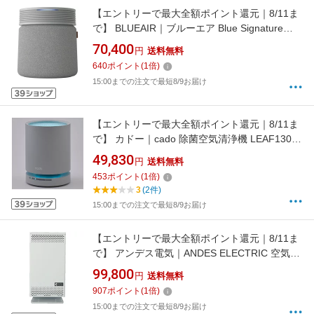
【エントリーで最大全額ポイント還元｜8/11ま
で】 BLUEAIR｜ブルーエア Blue Signature
SP4i ライトグレー SP4I [適用畳数：57畳
70,400
円
送料無料
/PM2.5対応]
640
ポイント
(
1
倍)
15:00までの注文で最短8/9お届け
【エントリーで最大全額ポイント還元｜8/11ま
で】 カドー｜cado 除菌空気清浄機 LEAF130
クールグレー AP-C130-CG [適用畳数：17畳
49,830
円
送料無料
/PM2.5対応]【rb_air_cpn】
453
ポイント
(
1
倍)
3
(2件)
15:00までの注文で最短8/9お届け
【エントリーで最大全額ポイント還元｜8/11ま
で】 アンデス電気｜ANDES ELECTRIC 空気清
浄機 バイオミクロンスクエア ホワイト BM-
99,800
円
送料無料
S611A-B [適用畳数：14畳 /PM2.5対応]
907
ポイント
(
1
倍)
15:00までの注文で最短8/9お届け