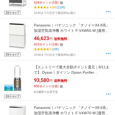
428
ポイント
(
1
倍)
4.64
(11件)
15:00までの注文で最短8/9お届け
Panasonic｜パナソニック 「ナノイーX4.8兆」
加湿空気清浄機 ホワイト F-VXW55-W [適用畳
数：25畳 /最大適用畳数(加湿)：14畳 /PM2.5対
46,623
円
送料無料
応]
423
ポイント
(
1
倍)
5
(2件)
15:00までの注文で最短8/9お届け
【エントリーで最大全額ポイント還元｜8/11ま
で】 Dyson｜ダイソン Dyson Purifier
Humidify+Cool PH2 De-NOx 加湿空気清浄機 ホ
93,580
円
送料無料
ワイト/ゴールド PH05WG [適用畳数：36畳 /最
850
ポイント
(
1
倍)
大適用畳数(加湿)：10畳 /PM2.5対応]
約3週間で出荷予定
Panasonic｜パナソニック 「ナノイーX9.6兆」
加湿空気清浄機 ホワイト F-VXW70-W [適用畳