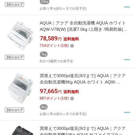
10kg
お取り寄せ[約1ヶ月で出荷予定]
AQUA｜アクア 全自動洗濯機 AQUA ホワイト
AQW-V7B(W) [洗濯7.0kg /上開き /簡易乾燥(送
風機能)]【rb_makerA】
78,589
円
送料無料
714
ポイント
(
1
倍)
7kg
約2〜3週間で出荷予定
買替えで3000pt進呈(9/2まで) AQUA｜アクア
全自動洗濯機9Kg AQUA ホワイト AQW-
VP9B(W) [洗濯9.0kg /上開き /簡易乾燥(送風機
97,665
円
送料無料
能)]【rb_makerA】
887
ポイント
(
1
倍)
9kg
お取り寄せ[約1ヶ月で出荷予定]
買替えで3000pt進呈(9/2まで) AQUA｜アクア
全自動洗濯機10Kg AQUA サファイアブラック