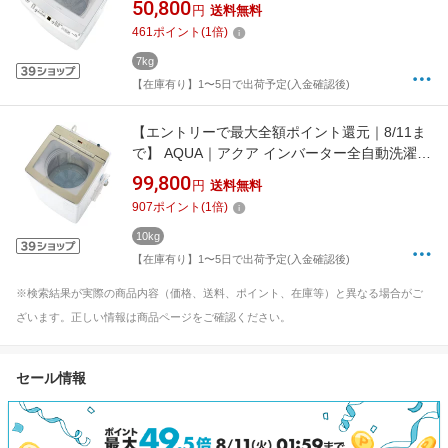
50,800
円
送料無料
簡易乾燥(送風機能)]【rb_makerA】
461
ポイント
(
1
倍)
7kg
【在庫有り】1〜5日で出荷予定(入金確認後)
【エントリーで最大全額ポイント還元｜8/11ま
で】 AQUA｜アクア インバーター全自動洗濯機
10kg AQUA フロストゴールド AQW-
99,800
円
送料無料
VA10PBK(FG) [洗濯10.0kg /上開き /簡易乾燥
907
ポイント
(
1
倍)
(送風機能)]【無料延長保証】【rb_makerA】
10kg
【在庫有り】1〜5日で出荷予定(入金確認後)
※検索結果が実際の商品内容（価格、送料、ポイント、在庫等）と異なる場合がご
ざいます。正しい情報は商品ページをご確認ください。
セール情報