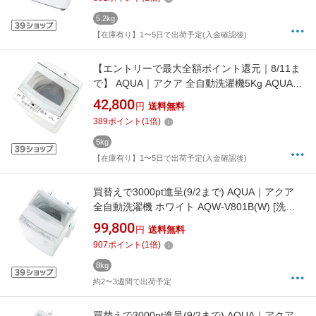
5.2kg
【在庫有り】1〜5日で出荷予定(入金確認後)
【エントリーで最大全額ポイント還元｜8/11ま
で】 AQUA｜アクア 全自動洗濯機5Kg AQUA
ホワイト AQW-S501A(W) [洗濯5.0kg /上開き /
42,800
円
送料無料
簡易乾燥(送風機能)]【rb_makerA】
389
ポイント
(
1
倍)
5kg
【在庫有り】1〜5日で出荷予定(入金確認後)
買替えで3000pt進呈(9/2まで) AQUA｜アクア
全自動洗濯機 ホワイト AQW-V801B(W) [洗濯
8.0kg /上開き /簡易乾燥(送風機能)]
99,800
円
送料無料
【rb_makerA】
907
ポイント
(
1
倍)
8kg
約2〜3週間で出荷予定
買替えで3000pt進呈(9/2まで) AQUA｜アクア