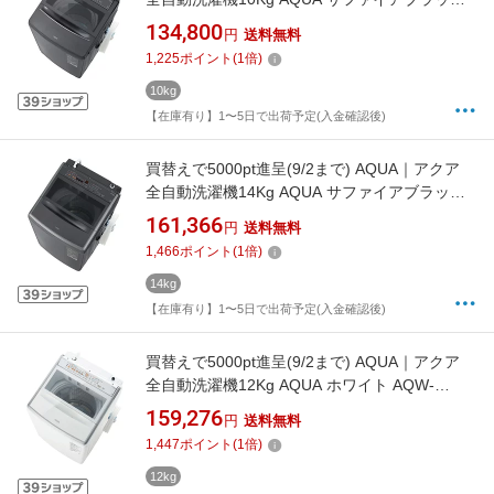
AQW-VP10B(K) [洗濯10.0kg /上開き /簡易乾燥
134,800
円
送料無料
(送風機能)]【rb_makerA】
1,225
ポイント
(
1
倍)
10kg
【在庫有り】1〜5日で出荷予定(入金確認後)
買替えで5000pt進呈(9/2まで) AQUA｜アクア
全自動洗濯機14Kg AQUA サファイアブラック
AQW-VP14B(K) [洗濯14.0kg /上開き /簡易乾燥
161,366
円
送料無料
(送風機能)]【rb_makerA】
1,466
ポイント
(
1
倍)
14kg
【在庫有り】1〜5日で出荷予定(入金確認後)
買替えで5000pt進呈(9/2まで) AQUA｜アクア
全自動洗濯機12Kg AQUA ホワイト AQW-
VP12B(W) [洗濯12.0kg /上開き /簡易乾燥(送風
159,276
円
送料無料
機能)]【rb_makerA】
1,447
ポイント
(
1
倍)
12kg