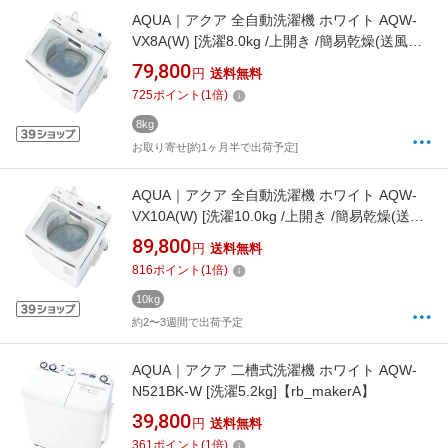
AQUA｜アクア 全自動洗濯機 ホワイト AQW-
VX8A(W) [洗濯8.0kg /上開き /簡易乾燥(送風機
能)]【rb_makerA】
79,800
円
送料無料
725
ポイント
(
1
倍)
8kg
お取り寄せ[約1ヶ月半で出荷予定]
AQUA｜アクア 全自動洗濯機 ホワイト AQW-
VX10A(W) [洗濯10.0kg /上開き /簡易乾燥(送風
機能)]【rb_makerA】
89,800
円
送料無料
816
ポイント
(
1
倍)
10kg
約2〜3週間で出荷予定
AQUA｜アクア 二槽式洗濯機 ホワイト AQW-
N521BK-W [洗濯5.2kg]【rb_makerA】
39,800
円
送料無料
361
ポイント
(
1
倍)