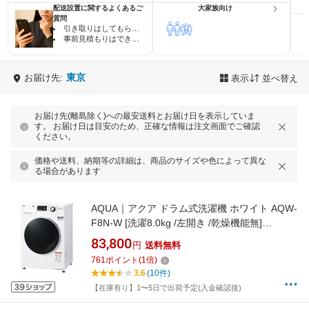
配送設置に関するよくあるご
大家族向け
質問
引き取りはしてもらえますか？
事前見積もりはできますか？
東京
お届け先:
表示
並べ替え
お届け先(離島除く)への最安送料とお届け日を表示していま
す。 お届け日は目安のため、正確な情報は注文画面でご確認
ください。
価格や送料、納期等の詳細は、商品のサイズや色によって異な
る場合があります
AQUA｜アクア ドラム式洗濯機 ホワイト AQW-
F8N-W [洗濯8.0kg /左開き /乾燥機能無]
【rb_makerA】
83,800
円
送料無料
761
ポイント
(
1
倍)
3.6
(10件)
【在庫有り】1〜5日で出荷予定(入金確認後)