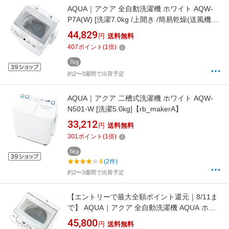
AQUA｜アクア 全自動洗濯機 ホワイト AQW-
P7A(W) [洗濯7.0kg /上開き /簡易乾燥(送風機
能)]【rb_makerA】
44,829
円
送料無料
407
ポイント
(
1
倍)
7kg
約2〜3週間で出荷予定
AQUA｜アクア 二槽式洗濯機 ホワイト AQW-
N501-W [洗濯5.0kg]【rb_makerA】
33,212
円
送料無料
301
ポイント
(
1
倍)
5kg
4
(2件)
約2〜3週間で出荷予定
【エントリーで最大全額ポイント還元｜8/11ま
で】 AQUA｜アクア 全自動洗濯機 AQUA ホワ
イト AQW-S601A(W) [洗濯6.0kg /上開き /簡易
45,800
円
送料無料