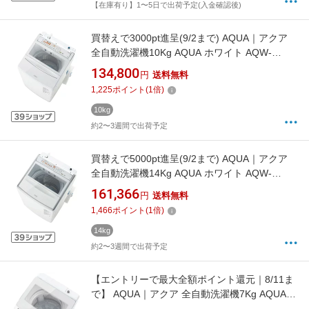
【在庫有り】1〜5日で出荷予定(入金確認後)
買替えで3000pt進呈(9/2まで) AQUA｜アクア
全自動洗濯機10Kg AQUA ホワイト AQW-
VP10B(W) [洗濯10.0kg /上開き /簡易乾燥(送風
134,800
円
送料無料
機能)]【rb_makerA】
1,225
ポイント
(
1
倍)
10kg
約2〜3週間で出荷予定
買替えで5000pt進呈(9/2まで) AQUA｜アクア
全自動洗濯機14Kg AQUA ホワイト AQW-
VP14B(W) [洗濯14.0kg /上開き /簡易乾燥(送風
161,366
円
送料無料
機能)]【rb_makerA】
1,466
ポイント
(
1
倍)
14kg
約2〜3週間で出荷予定
【エントリーで最大全額ポイント還元｜8/11ま
で】 AQUA｜アクア 全自動洗濯機7Kg AQUA
ホワイト AQW-S701A(W) [洗濯7.0kg /上開き /