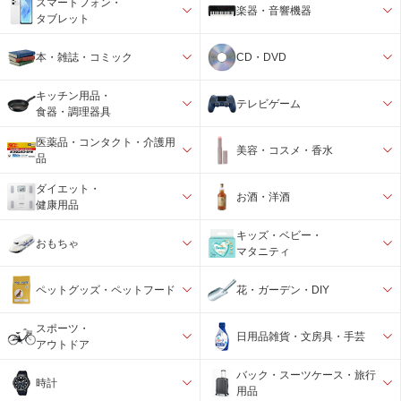
スマートフォン・
楽器・音響機器
タブレット
本・雑誌・コミック
CD・DVD
キッチン用品・
テレビゲーム
食器・調理器具
医薬品・コンタクト・介護用
美容・コスメ・香水
品
ダイエット・
お酒・洋酒
健康用品
キッズ・ベビー・
おもちゃ
マタニティ
ペットグッズ・ペットフード
花・ガーデン・DIY
スポーツ・
日用品雑貨・文房具・手芸
アウトドア
バック・スーツケース・旅行
時計
用品