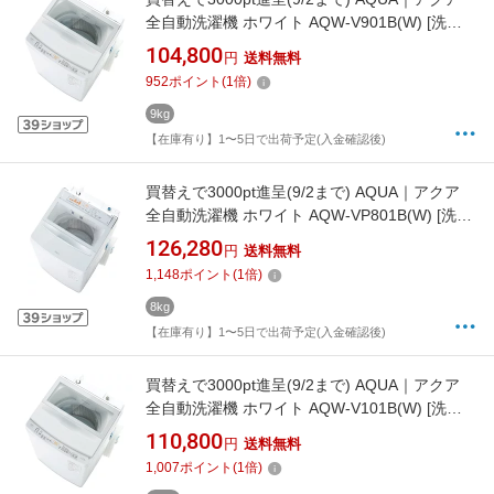
全自動洗濯機 ホワイト AQW-V901B(W) [洗濯
9.0kg /上開き /簡易乾燥(送風機能)]
104,800
円
送料無料
【rb_makerA】
952
ポイント
(
1
倍)
9kg
【在庫有り】1〜5日で出荷予定(入金確認後)
買替えで3000pt進呈(9/2まで) AQUA｜アクア
全自動洗濯機 ホワイト AQW-VP801B(W) [洗濯
8.0kg /上開き /簡易乾燥(送風機能)]
126,280
円
送料無料
【rb_makerA】
1,148
ポイント
(
1
倍)
8kg
【在庫有り】1〜5日で出荷予定(入金確認後)
買替えで3000pt進呈(9/2まで) AQUA｜アクア
全自動洗濯機 ホワイト AQW-V101B(W) [洗濯
10.0kg /上開き /簡易乾燥(送風機能)]
110,800
円
送料無料
【rb_makerA】
1,007
ポイント
(
1
倍)