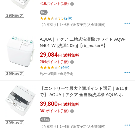
乾燥(送風機能)]【rb_makerA】
416
ポイント
(
1
倍)
6kg
3.5
(2件)
【在庫有り】1〜5日で出荷予定(入金確認後)
AQUA｜アクア 二槽式洗濯機 ホワイト AQW-
N401-W [洗濯4.0kg]【rb_makerA】
29,084
円
送料無料
264
ポイント
(
1
倍)
4
(4件)
約2〜3週間で出荷予定
【エントリーで最大全額ポイント還元｜8/11ま
で】 AQUA｜アクア 全自動洗濯機 AQUA ホワ
イト AQW-S451A(W) [洗濯4.5kg /上開き /簡易
39,800
円
送料無料
乾燥(送風機能)]【rb_makerA】
361
ポイント
(
1
倍)
4.5kg
【在庫有り】1〜5日で出荷予定(入金確認後)