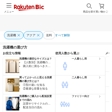
メニュー
商品を探す
買い物かご
洗濯機
アクア
送料
すべて解除
洗濯機の選び方
お役立ち情報
使用人数から選ぶ
メー
洗濯機の適切なサイズとは？
一人暮らし用
【人数別】洗濯機の最適サイズ・目安一覧表
購入前に測るべきスペース
買ってよかったと思える洗濯
二人暮らし用
機の選び方とは？
①型の違いを知る
②最適な容量を知る
洗濯機のご購入から配送設置
ファミリー向け
までの流れ
設置やリサイクルのお申し込みの流れ
配送当日の流れ