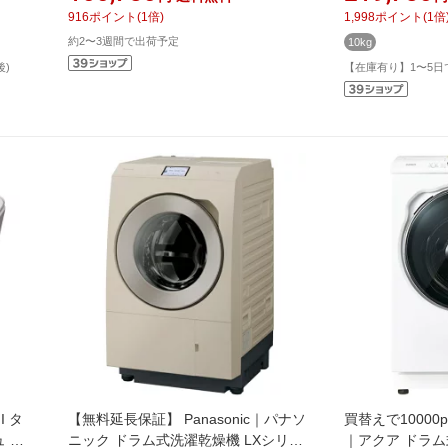
冷・除
燥(排気タイプ)]
10.0kg /乾燥5
916
ポイント
(
1
倍)
1,998
ポイント
(
1
倍
プ乾燥]【無料
約2〜3週間で出荷予定
10kg
後)
【在庫有り】1〜5日
I タ
【無料延長保証】 Panasonic｜パナソ
買替えで10000p
 ホ
ニック ドラム式洗濯乾燥機 LXシリー
｜アクア ドラム