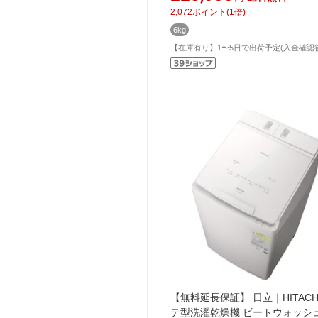
6.0kg /左開き /ヒーター乾燥(水
2,072
ポイント
(
1
倍)
湿タイプ)]
6kg
【在庫有り】1〜5日で出荷予定(入金確認
【無料延長保証】 日立｜HITACH
テ型洗濯乾燥機 ビートウォッシュ