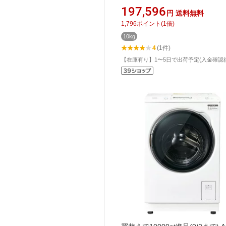
ワイト BW-DX100M-W [洗濯10.0k
197,596
円
送料無料
乾燥5.5kg /上開き /ヒーター乾燥
1,796
ポイント
(
1
倍)
冷・除湿タイプ)]
10kg
4
(1件)
【在庫有り】1〜5日で出荷予定(入金確認