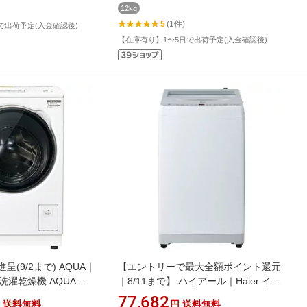
12kg
5
(1件)
で出荷予定(入金確認後)
【在庫有り】1〜5日で出荷予定(入金確認後)
進呈(9/2まで) AQUA｜
【エントリーで最大全額ポイント還元
洗濯乾燥機 AQUA ホ
｜8/11まで】 ハイアール｜Haier イン
10A-L(W) [洗濯
バーター洗濯機 ホワイト JW-
77,682
送料無料
円
送料無料