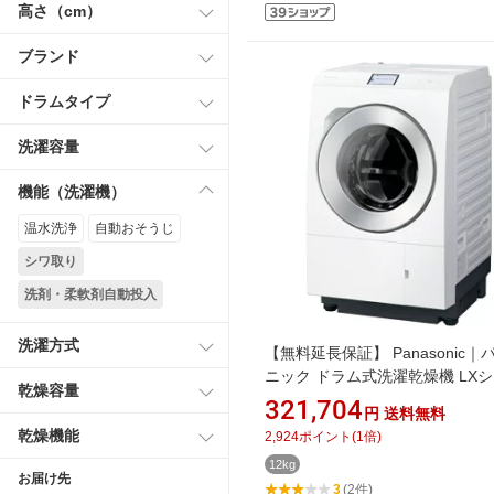
高さ（cm）
ブランド
ドラムタイプ
洗濯容量
機能（洗濯機）
温水洗浄
自動おそうじ
シワ取り
洗剤・柔軟剤自動投入
洗濯方式
【無料延長保証】 Panasonic｜
ニック ドラム式洗濯乾燥機 LX
乾燥容量
ズ マットホワイト NA-LX129ER-
321,704
円
送料無料
濯12.0kg /乾燥6.0kg /右開き /
乾燥機能
2,924
ポイント
(
1
倍)
ンプ乾燥]
12kg
お届け先
3
(2件)