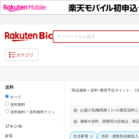
カテゴリ
送料
「商品価格＋送料−獲得予定ポイント」で
すべて
送料無料
お届け先(離島除く)への最安送料
送料無料 + 送料無料ライン
価格や送料、納期等の詳細は、商
ジャンル
家電
生活家電
洗剤・柔軟剤自動投入