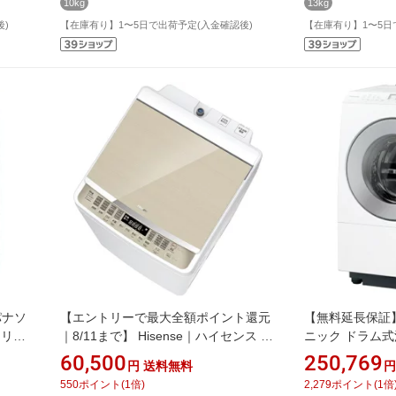
10kg
13kg
後)
【在庫有り】1〜5日で出荷予定(入金確認後)
【在庫有り】1〜5日
パナソ
【エントリーで最大全額ポイント還元
【無料延長保証】 
シリー
｜8/11まで】 Hisense｜ハイセンス 全
ニック ドラム式
自動洗濯機 本体：ホワイト、トップ：
ズ マットホワイト 
60,500
250,769
円
送料無料
円
kg /
シャンパンゴールド HW-DG80XH [洗
濯12.0kg /乾燥
550
ポイント
(
1
倍)
2,279
ポイント
(
1
倍
]
濯8.0kg /上開き /簡易乾燥(送風機能)]
ンプ乾燥]