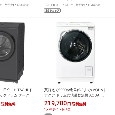
で出荷予定(入金確認後)
【在庫有り】1〜5日で出荷予定(入金確認後)
日立｜HITACHI ド
買替えで5000pt進呈(9/2まで) AQUA｜
ッグドラム ダークグ
アクア ドラム式洗濯乾燥機 AQUA ホ
L-H [洗濯13.0kg /乾
ワイト AQW-DMS10A-R(W) [洗濯
219,780
送料無料
円
送料無料
き /ヒートポンプ乾燥]
10.0kg /乾燥5.0kg /右開き /ヒートポン
)
1,998
ポイント
(
1
倍)
プ乾燥]【無料延長保証】