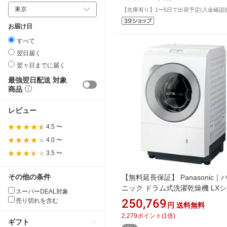
【在庫有り】1〜5日で出荷予定(入金確認
お届け日
すべて
翌日届く
翌々日までに届く
最強翌日配送 対象
商品
レビュー
4.5 〜
4.0 〜
3.5 〜
その他の条件
【無料延長保証】 Panasonic｜
ニック ドラム式洗濯乾燥機 LX
スーパーDEAL対象
ズ マットホワイト NA-LX125ER-
250,769
売り切れを含む
円
送料無料
濯12.0kg /乾燥6.0kg /右開き /
2,279
ポイント
(
1
倍)
ンプ乾燥]
ギフト