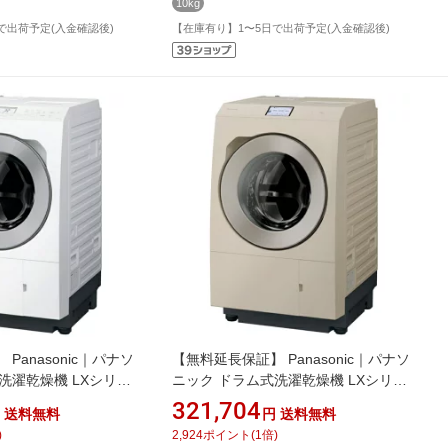
10kg
で出荷予定(入金確認後)
【在庫有り】1〜5日で出荷予定(入金確認後)
Panasonic｜パナソ
【無料延長保証】 Panasonic｜パナソ
洗濯乾燥機 LXシリー
ニック ドラム式洗濯乾燥機 LXシリー
NA-LX125EL-W [洗
ズ サンドグレージュ NA-LX129ER-C
321,704
送料無料
円
送料無料
6.0kg /左開き /ヒートポ
[洗濯12.0kg /乾燥6.0kg /右開き /ヒー
)
2,924
ポイント
(
1
倍)
トポンプ乾燥]