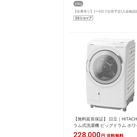
10kg
【在庫有り】1〜5日で出荷予定(入金確認
【無料延長保証】 日立｜HITACH
ラム式洗濯機 ビッグドラム ホワ
BD-SW120ML-W [洗濯12.0kg /
228,000
円
送料無料