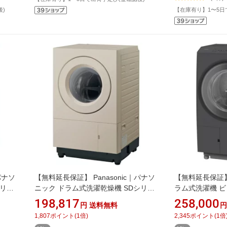
後)
【在庫有り】1〜5日
パナソ
【無料延長保証】 Panasonic｜パナソ
【無料延長保証】 
シリー
ニック ドラム式洗濯乾燥機 SDシリー
ラム式洗濯機 ビ
W [洗
ズ Hタイプ サンドグレージュ NA-
レー BD-SX130M
198,817
258,000
円
送料無料
円
ヒートポ
SD10HBL-C [洗濯10.0kg /乾燥5.0kg /
燥7.0kg /左開
1,807
ポイント
(
1
倍)
2,345
ポイント
(
1
倍
左開き /ヒーター乾燥(排気タイプ)]