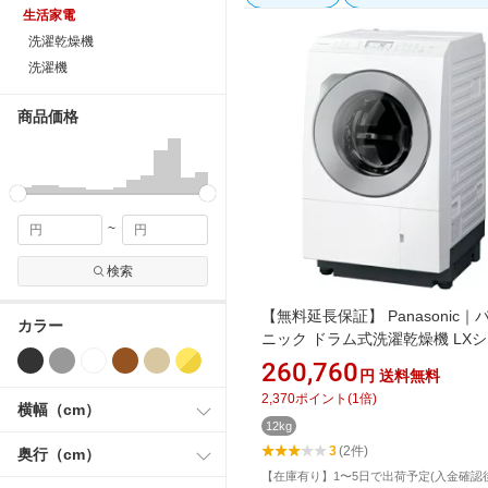
生活家電
洗濯乾燥機
洗濯機
商品価格
~
検索
【無料延長保証】 Panasonic｜
カラー
ニック ドラム式洗濯乾燥機 LX
ズ マットホワイト NA-LX127ER-
260,760
円
送料無料
濯12.0kg /乾燥6.0kg /右開き /
2,370
ポイント
(
1
倍)
ンプ乾燥]
横幅（cm）
12kg
3
(2件)
奥行（cm）
【在庫有り】1〜5日で出荷予定(入金確認