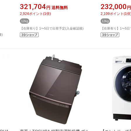
g /
ズ サンドグレージュ NA-LX129EL-C
ホワイト AQW-DX
321,704
232,000
円
送料無料
円
(水
[洗濯12.0kg /乾燥6.0kg /左開き /ヒー
12.0kg /乾燥6
2,924
ポイント
(
1
倍)
2,109
ポイント
(
1
倍
トポンプ乾燥]
プ乾燥]【無料
12kg
12kg
【在庫有り】1〜5日で出荷予定(入金確認後)
【在庫有り】1〜5日
後)