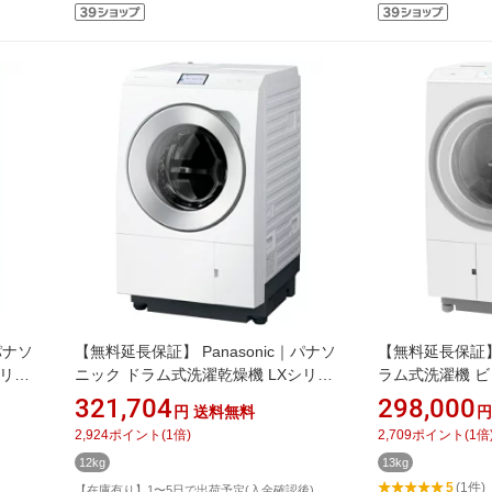
パナソ
【無料延長保証】 Panasonic｜パナソ
【無料延長保証】 
シリー
ニック ドラム式洗濯乾燥機 LXシリー
ラム式洗濯機 ビ
W [洗
ズ マットホワイト NA-LX129EL-W [洗
BD-STX130ML-
321,704
298,000
円
送料無料
円
ヒートポ
濯12.0kg /乾燥6.0kg /左開き /ヒートポ
7.0kg /左開き
2,924
ポイント
(
1
倍)
2,709
ポイント
(
1
倍
ンプ乾燥]
12kg
13kg
5
(1件)
【在庫有り】1〜5日で出荷予定(入金確認後)