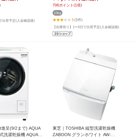
.0kg /左開き /ヒートポン
XD100A(W) [洗濯10.0kg /上開き /簡易
)
706
ポイント
(
1
倍)
延長保証】
乾燥(送風機能)]【無料延長保証】
10kg
3
(3件)
で出荷予定(入金確認後)
【在庫有り】1〜5日で出荷予定(入金確認後)
t進呈(9/2まで) AQUA
東芝｜TOSHIBA 縦型洗濯乾燥機
式洗濯乾燥機 AQUA
ZABOON グランホワイト AW-