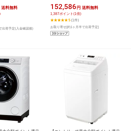
S12A-R(W) [洗濯
10VP4(W) [洗濯10.0kg /乾燥5.0kg /上
152,586
送料無料
円
送料無料
.0kg /右開き /ヒートポン
開き /ヒーター乾燥(水冷・除湿タイ
)
1,387
ポイント
(
1
倍)
延長保証】
プ)]
5
(1件)
お取り寄せ[約1ヶ月半で出荷予定]
で出荷予定(入金確認後)