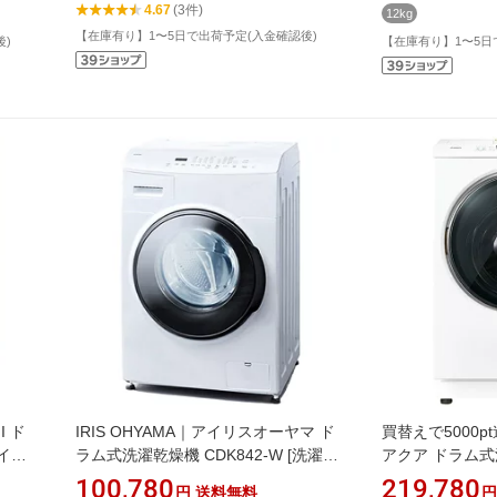
4.67
(3件)
12kg
【在庫有り】1〜5日で出荷予定(入金確認後)
後)
【在庫有り】1〜5日
I ド
IRIS OHYAMA｜アイリスオーヤマ ド
買替えで5000pt
イト
ラム式洗濯乾燥機 CDK842-W [洗濯
アクア ドラム式
乾燥
8.0kg /乾燥4.0kg /左開き /ヒーター乾
ワイト AQW-DMS
100,780
219,780
円
送料無料
円