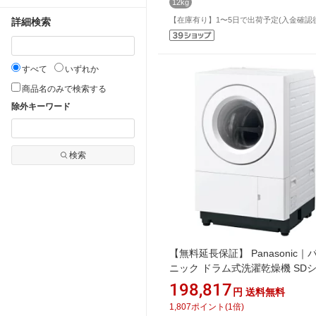
12kg
【在庫有り】1〜5日で出荷予定(入金確認
詳細検索
すべて
いずれか
商品名のみで検索する
除外キーワード
検索
【無料延長保証】 Panasonic｜
ニック ドラム式洗濯乾燥機 SD
ズ Uタイプ マットホワイト NA-
198,817
円
送料無料
SD10UBL-W [洗濯10.0kg /乾燥5.0
1,807
ポイント
(
1
倍)
左開き /ヒーター乾燥(排気タイプ)