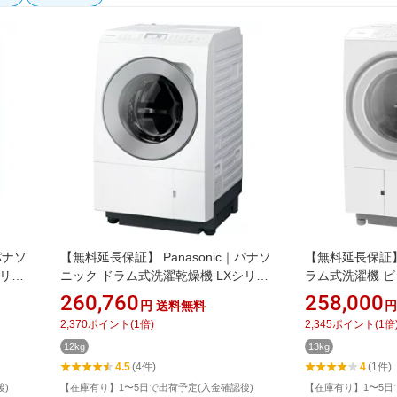
パナソ
【無料延長保証】 Panasonic｜パナソ
【無料延長保証】 
シリー
ニック ドラム式洗濯乾燥機 LXシリー
ラム式洗濯機 ビ
W [洗
ズ マットホワイト NA-LX127EL-W [洗
BD-SX130ML-W
260,760
258,000
円
送料無料
円
ヒートポ
濯12.0kg /乾燥6.0kg /左開き /ヒートポ
7.0kg /左開き
2,370
ポイント
(
1
倍)
2,345
ポイント
(
1
倍
ンプ乾燥]
12kg
13kg
4.5
(4件)
4
(1件)
後)
【在庫有り】1〜5日で出荷予定(入金確認後)
【在庫有り】1〜5日