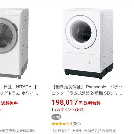
日立｜HITACHI ド
【無料延長保証】 Panasonic｜パナソ
ッグドラム ホワイト
ニック ドラム式洗濯乾燥機 SDシリー
 [洗濯13.0kg /乾燥
ズ Hタイプ マットホワイト NA-
198,817
送料無料
円
送料無料
 /ヒートポンプ乾燥]
SD10HBL-W [洗濯10.0kg /乾燥5.0kg /
)
1,807
ポイント
(
1
倍)
左開き /ヒーター乾燥(排気タイプ)]
10kg
4
(5件)
で出荷予定(入金確認後)
【在庫有り】1〜5日で出荷予定(入金確認後)