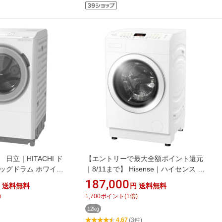
日立｜HITACHI ド
【エントリーで最大全額ポイント還元
ッグドラム ホワイト
｜8/11まで】 Hisense｜ハイセンス ド
W [洗濯13.0kg /乾燥
ラム式洗濯機 ホワイト HWF-D120XL-
187,000
送料無料
円
送料無料
 /ヒートポンプ乾燥]
W [洗濯12.0kg /乾燥6.0kg /左開き /ヒ
)
1,700
ポイント
(
1
倍)
ートポンプ乾燥]【無料延長保証】
12kg
4.67
(3件)