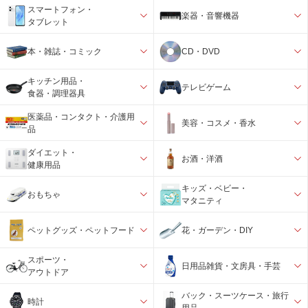
スマートフォン・
楽器・音響機器
タブレット
本・雑誌・コミック
CD・DVD
キッチン用品・
テレビゲーム
食器・調理器具
医薬品・コンタクト・介護用
美容・コスメ・香水
品
ダイエット・
お酒・洋酒
健康用品
キッズ・ベビー・
おもちゃ
マタニティ
ペットグッズ・ペットフード
花・ガーデン・DIY
スポーツ・
日用品雑貨・文房具・手芸
アウトドア
バック・スーツケース・旅行
時計
用品