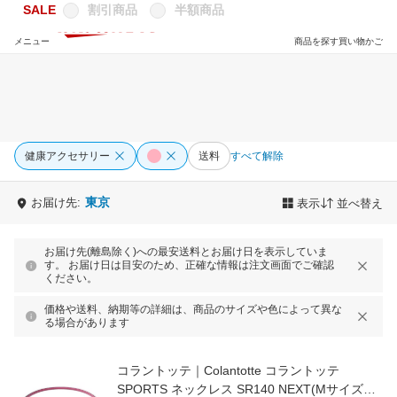
SALE
割引商品
半額商品
メニュー
商品を探す
買い物かご
健康アクセサリー
送料
すべて解除
東京
お届け先:
表示
並べ替え
お届け先(離島除く)への最安送料とお届け日を表示していま
す。 お届け日は目安のため、正確な情報は注文画面でご確認
ください。
価格や送料、納期等の詳細は、商品のサイズや色によって異な
る場合があります
コラントッテ｜Colantotte コラントッテ
SPORTS ネックレス SR140 NEXT(Mサイズ：