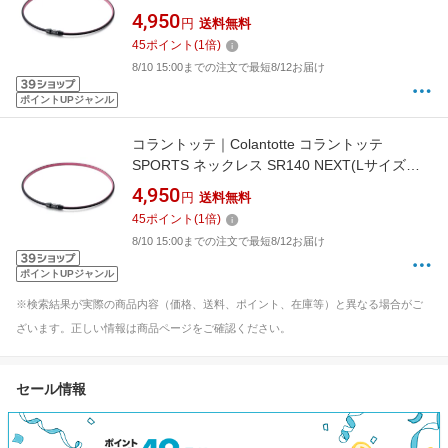
47cm) ピンク×ブラック DBAAD2613
4,950
円
送料無料
45
ポイント
(
1
倍)
8/10 15:00までの注文で最短8/12お届け
ポイントUPジャンル
コラントッテ｜Colantotte コラントッテ
SPORTS ネックレス SR140 NEXT(Lサイズ：
51cm) ピンク×ブラック DBAAD2614
4,950
円
送料無料
45
ポイント
(
1
倍)
8/10 15:00までの注文で最短8/12お届け
ポイントUPジャンル
※検索結果が実際の商品内容（価格、送料、ポイント、在庫等）と異なる場合がご
ざいます。正しい情報は商品ページをご確認ください。
セール情報