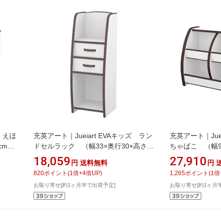
ズ えほ
充英アート｜Jueiart EVAキッズ ラン
充英アート｜Jue
cm）
ドセルラック （幅33×奥行30×高さ
ちゃばこ （幅95
90cm） JAJAN ブラウン KRJ-33HD
60cm） OB-9
18,059
27,910
円
送料無料
円
820
ポイント
(
1
倍+
4
倍UP)
1,265
ポイント
(
1
倍
お取り寄せ[約1ヶ月半で出荷予定]
お取り寄せ[約1ヶ月