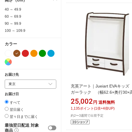
40 ～ 49.9
60 ～ 69.9
90 ～ 99.9
100 ～ 109.9
カラー
お届け先
充英アート｜Jueiart EVAキッ
ガーラック （幅62.6×奥行30×
お届け日
90cm） JAJAN ブラウン HRJ-6
25,002
円
送料無料
すべて
1,135
ポイント
(
1
倍+
4
倍UP)
翌日届く
約2〜3週間で出荷予定
翌々日までに届く
最強翌日配送 対象
商品