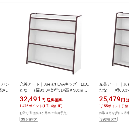
ズ ハン
充英アート｜Jueiart EVAキッズ ほん
充英アート｜Jue
高さ
だな （幅93.3×奥行31×高さ90cm）
だな （幅63.3
3HD
JAJAN ブラウン GR-93HD
JAJAN ブラウン 
32,491
25,479
円
送料無料
円
1,475
ポイント
(
1
倍+
4
倍UP)
1,155
ポイント
(
1
倍
お取り寄せ[約1ヶ月半で出荷予定]
お取り寄せ[約1ヶ月