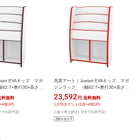
iart EVAキッズ マガ
充英アート｜Jueiart EVAキッズ マガ
2.7×奥行30×高さ
ジンラック （幅62.7×奥行30×高さ
 ブラウン MRJ-63HD
90cm） JAJAN レッド MRJ-63HR
23,592
送料無料
円
送料無料
+
4
倍UP)
1,070
ポイント
(
1
倍+
4
倍UP)
半で出荷予定]
お取り寄せ[約1ヶ月半で出荷予定]
。