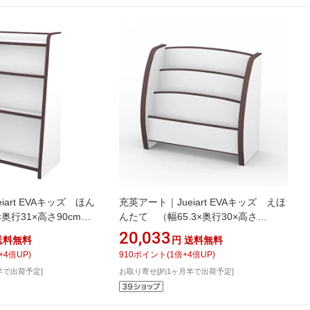
iart EVAキッズ ほん
充英アート｜Jueiart EVAキッズ えほ
×奥行31×高さ90cm）
んたて （幅65.3×奥行30×高さ
GR-63HD
60cm） JAJAN ブラウン PS-65MD
20,033
送料無料
円
送料無料
+
4
倍UP)
910
ポイント
(
1
倍+
4
倍UP)
半で出荷予定]
お取り寄せ[約1ヶ月半で出荷予定]