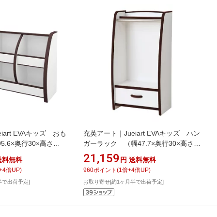
iart EVAキッズ おも
充英アート｜Jueiart EVAキッズ ハン
.6×奥行30×高さ
ガーラック （幅47.7×奥行30×高さ
5MD ブラウン
90cm） HRJ-48HD ブラウン
21,159
送料無料
円
送料無料
+
4
倍UP)
960
ポイント
(
1
倍+
4
倍UP)
半で出荷予定]
お取り寄せ[約1ヶ月半で出荷予定]