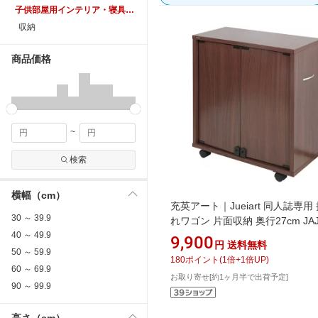
子供部屋用インテリア・寝具・収納
収納
商品価格
~
検索
横幅（cm）
充英アート｜Jueiart 同人誌専用
30 ～ 39.9
れワゴン 片面収納 奥行27cm JA
40 ～ 49.9
ブラウン DSW-T6027B
9,900
円
送料無料
50 ～ 59.9
180
ポイント
(
1
倍+
1
倍UP)
60 ～ 69.9
お取り寄せ[約1ヶ月半で出荷予定]
90 ～ 99.9
高さ（cm）