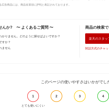
広告商品には、商品名冒頭に[PR]と表記されております。
せんか?
〜
よくあるご質問
〜
商品の検索で
わかりません。どのように探せばよいですか？
楽天のスタッ
ですか？
れません
対話方式のチャッ
このページの使いやすさはいかがでし
1
2
3
4
とても使いにくい