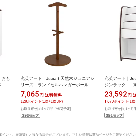
ズ おも
充英アート｜Jueiart 天然木ジュニアシ
充英アート｜Jue
さ
リーズ ランドセルハンガーポール
ジンラック （幅6
（幅45×奥行45×高さ100cm） JJ-
90cm） JAJAN
7,065
23,592
円
送料無料
円
100PB ブラウン
128
ポイント
(
1
倍+
1
倍UP)
1,070
ポイント
(
1
倍
お取り寄せ[約1ヶ月半で出荷予定]
お取り寄せ[約1ヶ月
ポイント、在庫等）と異なる場合がございます。正しい情報は商品ページをご確認ください