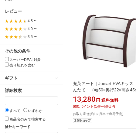
レビュー
4.5 〜
4.0 〜
3.5 〜
その他の条件
スーパーDEAL対象
売り切れを含む
ギフト
充英アート｜Jueiart EVAキッ
んたて （幅50×奥行22×高さ45
詳細検索
JAJAN ブラウン PS-50SD
13,280
円
送料無料
600
ポイント
(
1
倍+
4
倍UP)
すべて
いずれか
お取り寄せ[約1ヶ月半で出荷予定]
商品名のみで検索する
除外キーワード