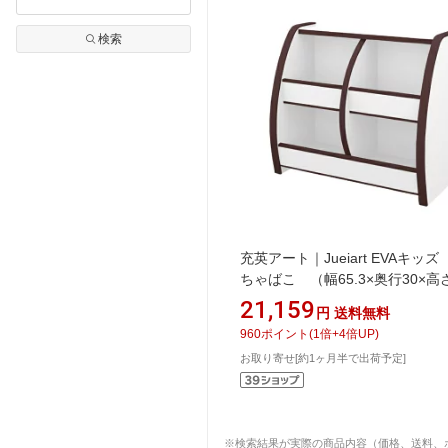
検索
充英アート｜Jueiart EVAキッ
ちゃばこ （幅65.3×奥行30×高
60cm） OB-65MD ブラウン
21,159
円
送料無料
960
ポイント
(
1
倍+
4
倍UP)
お取り寄せ[約1ヶ月半で出荷予定]
※検索結果が実際の商品内容（価格、送料、