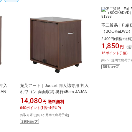
不二貿易｜Fuji B
（BOOK&DVD）
81398
2,400円(価格+送料
1,850
円
+送
16
ポイント
(
1
倍)
約2〜3週間で出荷予
 押入
充英アート｜Jueiart 同人誌専用 押入
JAN
れワゴン 両面収納 奥行45cm JAJAN
ブラウン DSW-T60B
14,080
円
送料無料
640
ポイント
(
1
倍+
4
倍UP)
お取り寄せ[約1ヶ月半で出荷予定]