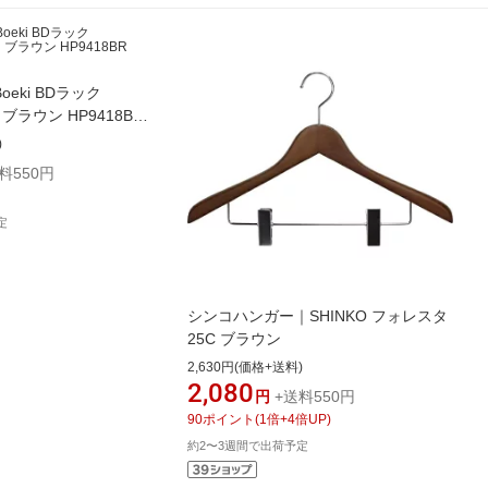
oeki BDラック
ブラウン HP9418BR
)
料550円
定
シンコハンガー｜SHINKO フォレスタ
25C ブラウン
2,630円(価格+送料)
2,080
円
+送料550円
90
ポイント
(
1
倍+
4
倍UP)
約2〜3週間で出荷予定