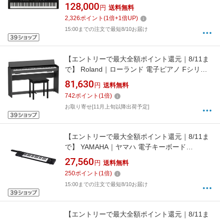
128,000
円
送料無料
2,326
ポイント
(
1
倍+
1
倍UP)
15:00までの注文で最短8/10お届け
【エントリーで最大全額ポイント還元｜8/11ま
で】 Roland｜ローランド 電子ピアノ Fシリー
ズ ブラック F107-BK [88鍵盤]
81,630
円
送料無料
742
ポイント
(
1
倍)
お取り寄せ[11月上旬以降出荷予定]
【エントリーで最大全額ポイント還元｜8/11ま
で】 YAMAHA｜ヤマハ 電子キーボード
sonogenic ソノジェニック SHS-500B ブラック
27,560
円
送料無料
[37ミニ鍵盤]
250
ポイント
(
1
倍)
15:00までの注文で最短8/10お届け
【エントリーで最大全額ポイント還元｜8/11ま