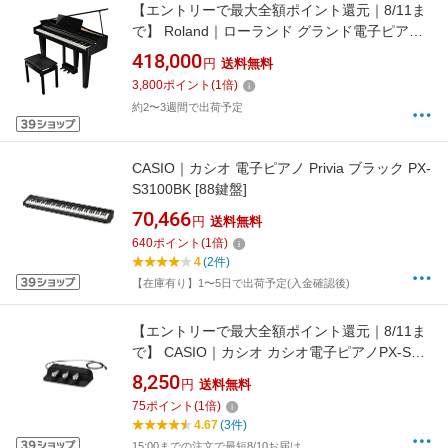
【エントリーで最大全額ポイント還元｜8/11ま
で】 Roland｜ローランド グランド電子ピアノ
GPシリーズ 黒鏡面仕上げ GP-3-PES [88鍵盤]
418,000
円
送料無料
3,800
ポイント
(
1
倍)
約2〜3週間で出荷予定
CASIO｜カシオ 電子ピアノ Privia ブラック PX-
S3100BK [88鍵盤]
70,466
円
送料無料
640
ポイント
(
1
倍)
4
(2件)
【在庫有り】1〜5日で出荷予定(入金確認後)
【エントリーで最大全額ポイント還元｜8/11ま
で】 CASIO｜カシオ カシオ電子ピアノPX-Sシ
リーズ対応ペダル SP-34
8,250
円
送料無料
75
ポイント
(
1
倍)
4.67
(3件)
15:00までの注文で最短8/10お届け