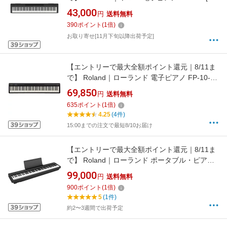
鍵盤]
43,000
円
送料無料
390
ポイント
(
1
倍)
お取り寄せ[11月下旬以降出荷予定]
【エントリーで最大全額ポイント還元｜8/11ま
で】 Roland｜ローランド 電子ピアノ FP-10-
BK ブラック [88鍵盤]
69,850
円
送料無料
635
ポイント
(
1
倍)
4.25
(4件)
15:00までの注文で最短8/10お届け
【エントリーで最大全額ポイント還元｜8/11ま
で】 Roland｜ローランド ポータブル・ピアノ
FPシリーズ ブラック FP-30X-BK [88鍵盤]
99,000
円
送料無料
900
ポイント
(
1
倍)
5
(1件)
約2〜3週間で出荷予定