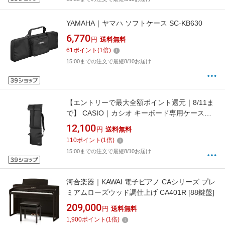
YAMAHA｜ヤマハ ソフトケース SC-KB630
6,770
円
送料無料
61
ポイント
(
1
倍)
15:00までの注文で最短8/10お届け
【エントリーで最大全額ポイント還元｜8/11ま
で】 CASIO｜カシオ キーボード専用ケース
SC-650B
12,100
円
送料無料
110
ポイント
(
1
倍)
15:00までの注文で最短8/10お届け
河合楽器｜KAWAI 電子ピアノ CAシリーズ プレ
ミアムローズウッド調仕上げ CA401R [88鍵盤]
209,000
円
送料無料
1,900
ポイント
(
1
倍)