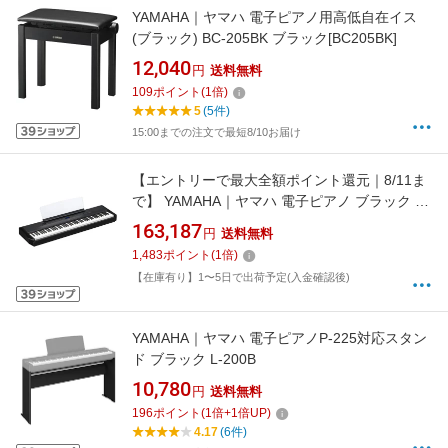
YAMAHA｜ヤマハ 電子ピアノ用高低自在イス
(ブラック) BC-205BK ブラック[BC205BK]
12,040
円
送料無料
109
ポイント
(
1
倍)
5
(5件)
15:00までの注文で最短8/10お届け
【エントリーで最大全額ポイント還元｜8/11ま
で】 YAMAHA｜ヤマハ 電子ピアノ ブラック P-
525B [88鍵盤]
163,187
円
送料無料
1,483
ポイント
(
1
倍)
【在庫有り】1〜5日で出荷予定(入金確認後)
YAMAHA｜ヤマハ 電子ピアノP-225対応スタン
ド ブラック L-200B
10,780
円
送料無料
196
ポイント
(
1
倍+
1
倍UP)
4.17
(6件)