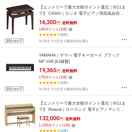
【エントリーで最大全額ポイント還元｜8/11ま
で】 CASIO｜カシオ 電子ピアノ用高低自在イ
ス ブラウン CB-30BN[CB30BN]
16,300
円
送料無料
148
ポイント
(
1
倍)
5
(4件)
15:00までの注文で最短8/10お届け
YAMAHA｜ヤマハ 電子キーボード ブラック
NP-15B [61鍵盤]
19,365
円
送料無料
176
ポイント
(
1
倍)
5
(2件)
15:00までの注文で最短8/10お届け
【エントリーで最大全額ポイント還元｜8/11ま
で】 Roland｜ローランド 電子ピアノ Fシリー
ズ ライトオーク F701-LA [88鍵盤]
132,000
円
送料無料
1,200
ポイント
(
1
倍)
5
(1件)