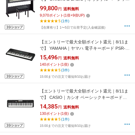
電子ピアノ ORIGINAL BASIC×ローランド 高
99,800
円
送料無料
低自在椅子・ヘッドホン付属 ダークローズウッ
9,070
ポイント
(
1
倍+
9
倍UP)
ド OBRP107 [88鍵盤]
5
(1件)
【在庫有り】1〜5日で出荷予定(入金確認後)
【エントリーで最大全額ポイント還元｜8/11ま
で】 YAMAHA｜ヤマハ 電子キーボード PSR-
E283 [61鍵盤]
15,496
円
送料無料
140
ポイント
(
1
倍)
5
(3件)
15:00までの注文で最短8/10お届け
【エントリーで最大全額ポイント還元｜8/11ま
で】 CASIO｜カシオ ベーシックキーボード
CT-S200BK ブラック [61鍵盤]
14,385
円
送料無料
130
ポイント
(
1
倍)
5
(1件)
15:00までの注文で最短8/10お届け