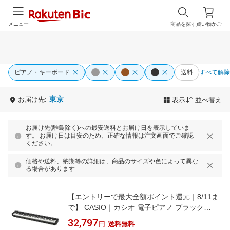
メニュー
商品を探す
買い物かご
ピアノ・キーボード
送料
すべて解除
東京
お届け先:
表示
並べ替え
お届け先(離島除く)への最安送料とお届け日を表示していま
す。 お届け日は目安のため、正確な情報は注文画面でご確認
ください。
価格や送料、納期等の詳細は、商品のサイズや色によって異な
る場合があります
【エントリーで最大全額ポイント還元｜8/11ま
で】 CASIO｜カシオ 電子ピアノ ブラック
CDP-S110BK [88鍵盤]
32,797
円
送料無料