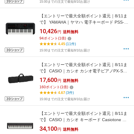
15:00までの注文で最短8/10お届け
【エントリーで最大全額ポイント還元｜8/11ま
で】 YAMAHA｜ヤマハ 電子キーボード PSS-
A50 [37ミニ鍵盤]
10,426
円
送料無料
94
ポイント
(
1
倍)
4.45
(11件)
15:00までの注文で最短8/10お届け
【エントリーで最大全額ポイント還元｜8/11ま
で】 CASIO｜カシオ カシオ電子ピアノPX-Sシ
リーズ/CDP-S100対応ソフトケース SC-800P
17,600
円
送料無料
160
ポイント
(
1
倍)
4.67
(3件)
15:00までの注文で最短8/10お届け
【エントリーで最大全額ポイント還元｜8/11ま
で】 CASIO｜カシオ キーボード Casiotone ブ
ラック CT-S1-76BK [76鍵盤]
34,100
円
送料無料