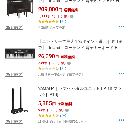
で】 Roland｜ローランド 電子ピアノ HP704-
DRS ダークローズウッド [88鍵盤]
209,000
円
送料無料
1,900
ポイント
(
1
倍)
5
(1件)
約3週間で出荷予定
【エントリーで最大全額ポイント還元｜8/11ま
で】 Roland｜ローランド 電子キーボード E-
X10 [61鍵盤]
26,390
円
送料無料
239
ポイント
(
1
倍)
1
(1件)
お取り寄せ[約1ヶ月で出荷予定]
YAMAHA｜ヤマハ ペダルユニット LP-1B ブラ
ック[LP1B]
5,885
円
送料無料
53
ポイント
(
1
倍)
5
(2件)
15:00までの注文で最短8/10お届け