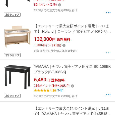
85
ポイント
(
1
倍)
15:00までの注文で最短8/10お届け
【エントリーで最大全額ポイント還元｜8/11ま
で】 Roland｜ローランド 電子ピアノ RPシリー
ズ ライトオーク RP701-LA [88鍵盤]
132,000
円
送料無料
1,200
ポイント
(
1
倍)
お取り寄せ[9月中旬以降出荷予定]
YAMAHA｜ヤマハ 電子ピアノ用イス BC-108BK
ブラック[BC108BK]
6,480
円
送料無料
116
ポイント
(
1
倍+
1
倍UP)
4.86
(7件)
15:00までの注文で最短8/10お届け
【エントリーで最大全額ポイント還元｜8/11ま
で】 YAMAHA｜ヤマハ 電子ピアノ P-145B [88