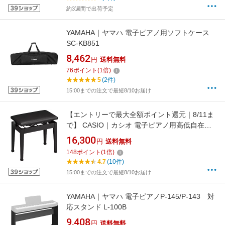
約3週間で出荷予定
YAMAHA｜ヤマハ 電子ピアノ用ソフトケース
SC-KB851
8,462
円
送料無料
76
ポイント
(
1
倍)
5
(2件)
15:00までの注文で最短8/10お届け
【エントリーで最大全額ポイント還元｜8/11ま
で】 CASIO｜カシオ 電子ピアノ用高低自在イ
ス ブラック CB-30BK[CB30BK]
16,300
円
送料無料
148
ポイント
(
1
倍)
4.7
(10件)
15:00までの注文で最短8/10お届け
YAMAHA｜ヤマハ 電子ピアノP-145/P-143 対
応スタンド L-100B
9,408
円
送料無料