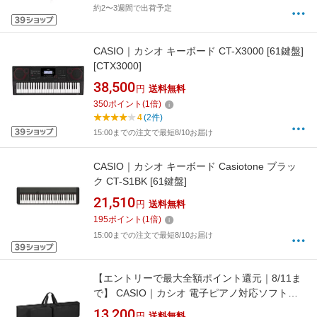
約2〜3週間で出荷予定
CASIO｜カシオ キーボード CT-X3000 [61鍵盤]
[CTX3000]
38,500
円
送料無料
350
ポイント
(
1
倍)
4
(2件)
15:00までの注文で最短8/10お届け
CASIO｜カシオ キーボード Casiotone ブラッ
ク CT-S1BK [61鍵盤]
21,510
円
送料無料
195
ポイント
(
1
倍)
15:00までの注文で最短8/10お届け
【エントリーで最大全額ポイント還元｜8/11ま
で】 CASIO｜カシオ 電子ピアノ対応ソフトケ
ース ブラック SC-900P
13,200
円
送料無料