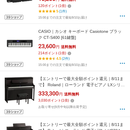
120
ポイント
(
1
倍)
5
(1件)
15:00までの注文で最短8/10お届け
CASIO｜カシオ キーボード Casiotone ブラッ
ク CT-S400 [61鍵盤]
23,600
円
送料無料
214
ポイント
(
1
倍)
4.5
(2件)
15:00までの注文で最短8/10お届け
【エントリーで最大全額ポイント還元｜8/11ま
で】 Roland｜ローランド 電子ピアノ LXシリー
ズ ダークロズウッド調仕上げ LX-6-DRS [88鍵
333,300
円
送料無料
盤]
3,030
ポイント
(
1
倍)
お取り寄せ[9月中旬以降出荷予定]
【エントリーで最大全額ポイント還元｜8/11ま