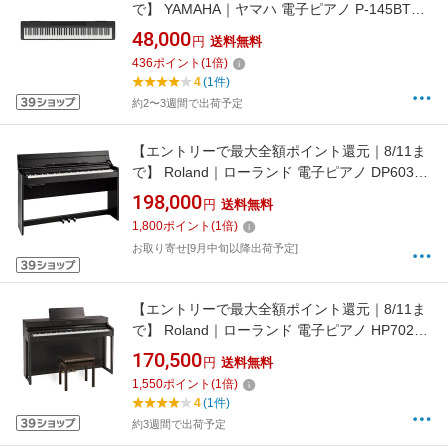
で】 YAMAHA｜ヤマハ 電子ピアノ P-145BTB
[88鍵盤]
48,000
円
送料無料
436
ポイント
(
1
倍)
4
(1件)
約2〜3週間で出荷予定
【エントリーで最大全額ポイント還元｜8/11ま
で】 Roland｜ローランド 電子ピアノ DP603-
CBS 黒木目調仕上げ [88鍵盤][DP603]
198,000
円
送料無料
1,800
ポイント
(
1
倍)
お取り寄せ[9月中旬以降出荷予定]
【エントリーで最大全額ポイント還元｜8/11ま
で】 Roland｜ローランド 電子ピアノ HP702-
DRS ダークローズウッド [88鍵盤][HP702]
170,500
円
送料無料
1,550
ポイント
(
1
倍)
4
(1件)
約3週間で出荷予定