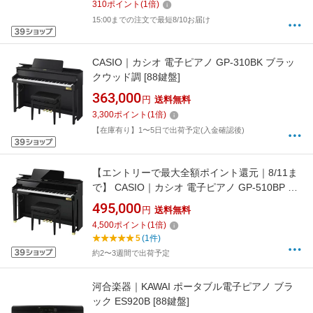
310
ポイント
(
1
倍)
15:00までの注文で最短8/10お届け
CASIO｜カシオ 電子ピアノ GP-310BK ブラッ
クウッド調 [88鍵盤]
363,000
円
送料無料
3,300
ポイント
(
1
倍)
【在庫有り】1〜5日で出荷予定(入金確認後)
【エントリーで最大全額ポイント還元｜8/11ま
で】 CASIO｜カシオ 電子ピアノ GP-510BP ブ
ラック [88鍵盤]
495,000
円
送料無料
4,500
ポイント
(
1
倍)
5
(1件)
約2〜3週間で出荷予定
河合楽器｜KAWAI ポータブル電子ピアノ ブラ
ック ES920B [88鍵盤]