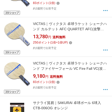
83
ポイント
(
1
倍)
約3週間で出荷予定
VICTAS｜ヴィクタス 卓球ラケット シェークハ
ンド カルテット AFC QUARTET AFC(攻撃
用/ST) 028605
13,780
円
送料無料
250
ポイント
(
1
倍+
1
倍UP)
約3週間で出荷予定
VICTAS｜ヴィクタス 卓球ラケット シェークハ
ンド ファイヤーフォール VC Fire Fall VC(攻撃
用/ST) 027755
9,180
円
送料無料
83
ポイント
(
1
倍)
約3週間で出荷予定
サクライ貿易｜SAKURAI 卓球ボール 6球入
CTB-006OG オレンジ