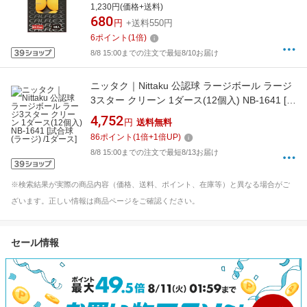
1,230円(価格+送料)
680
円
+送料550円
6
ポイント
(
1
倍)
8/8 15:00までの注文で最短8/10お届け
ニッタク｜Nittaku 公認球 ラージボール ラージ
3スター クリーン 1ダース(12個入) NB-1641 [試
合球(ラージ) /1ダース]
4,752
円
送料無料
86
ポイント
(
1
倍+
1
倍UP)
8/8 15:00までの注文で最短8/13お届け
※検索結果が実際の商品内容（価格、送料、ポイント、在庫等）と異なる場合がご
ざいます。正しい情報は商品ページをご確認ください。
セール情報