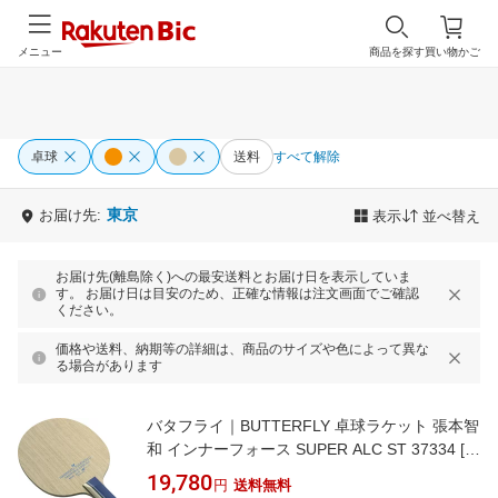
メニュー
商品を探す
買い物かご
卓球
送料
すべて解除
東京
お届け先:
表示
並べ替え
お届け先(離島除く)への最安送料とお届け日を表示していま
す。 お届け日は目安のため、正確な情報は注文画面でご確認
ください。
価格や送料、納期等の詳細は、商品のサイズや色によって異な
る場合があります
バタフライ｜BUTTERFLY 卓球ラケット 張本智
和 インナーフォース SUPER ALC ST 37334 [シ
ェークハンド /攻撃]
19,780
円
送料無料