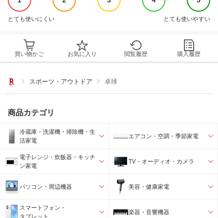
1
2
3
4
5
とても使いにくい
とても使いやすい
買い物かご
お気に入り
閲覧履歴
購入履歴
スポーツ・アウトドア
卓球
商品カテゴリ
冷蔵庫・洗濯機・掃除機・生
エアコン・空調・季節家電
活家電
電子レンジ・炊飯器・キッチ
TV・オーディオ・カメラ
ン家電
パソコン・周辺機器
美容・健康家電
スマートフォン・
楽器・音響機器
タブレット