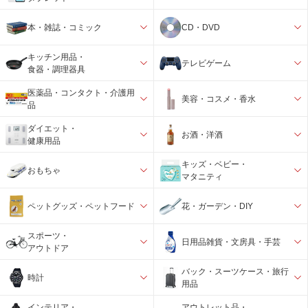
本・雑誌・コミック
CD・DVD
キッチン用品・
テレビゲーム
食器・調理器具
医薬品・コンタクト・介護用
美容・コスメ・香水
品
ダイエット・
お酒・洋酒
健康用品
キッズ・ベビー・
おもちゃ
マタニティ
ペットグッズ・ペットフード
花・ガーデン・DIY
スポーツ・
日用品雑貨・文房具・手芸
アウトドア
バック・スーツケース・旅行
時計
用品
インテリア・
アウトレット品・