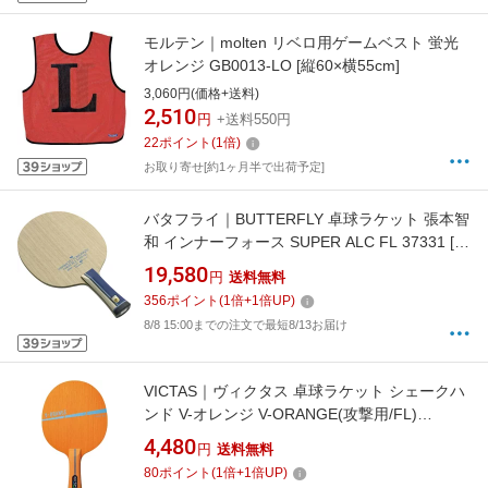
モルテン｜molten リベロ用ゲームベスト 蛍光
オレンジ GB0013-LO [縦60×横55cm]
3,060円(価格+送料)
2,510
円
+送料550円
22
ポイント
(
1
倍)
お取り寄せ[約1ヶ月半で出荷予定]
バタフライ｜BUTTERFLY 卓球ラケット 張本智
和 インナーフォース SUPER ALC FL 37331 [シ
ェークハンド /攻撃]
19,580
円
送料無料
356
ポイント
(
1
倍+
1
倍UP)
8/8 15:00までの注文で最短8/13お届け
VICTAS｜ヴィクタス 卓球ラケット シェークハ
ンド V-オレンジ V-ORANGE(攻撃用/FL)
310234
4,480
円
送料無料
80
ポイント
(
1
倍+
1
倍UP)