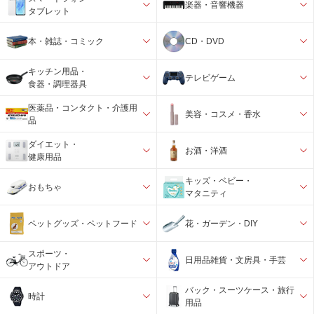
楽器・音響機器
タブレット
本・雑誌・コミック
CD・DVD
キッチン用品・
テレビゲーム
食器・調理器具
医薬品・コンタクト・介護用
美容・コスメ・香水
品
ダイエット・
お酒・洋酒
健康用品
キッズ・ベビー・
おもちゃ
マタニティ
ペットグッズ・ペットフード
花・ガーデン・DIY
スポーツ・
日用品雑貨・文房具・手芸
アウトドア
バック・スーツケース・旅行
時計
用品