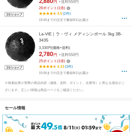
2,880
円
+送料550円
26
ポイント
(
1
倍)
4.5
(2件)
15:00までの注文で最短8/11お届け
La-VIE｜ラ・ヴィ メディシンボール 3kg 3B-
3435
3,330円(価格+送料)
2,780
円
+送料550円
25
ポイント
(
1
倍)
4.33
(3件)
15:00までの注文で最短8/11お届け
※検索結果が実際の商品内容（価格、送料、ポイント、在庫等）と異なる場合がご
ざいます。正しい情報は商品ページをご確認ください。
セール情報