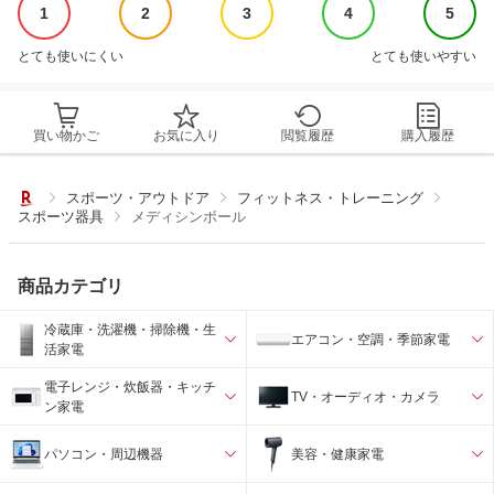
1
2
3
4
5
とても使いにくい
とても使いやすい
買い物かご
お気に入り
閲覧履歴
購入履歴
スポーツ・アウトドア
フィットネス・トレーニング
スポーツ器具
メディシンボール
商品カテゴリ
冷蔵庫・洗濯機・掃除機・生
エアコン・空調・季節家電
活家電
電子レンジ・炊飯器・キッチ
TV・オーディオ・カメラ
ン家電
パソコン・周辺機器
美容・健康家電