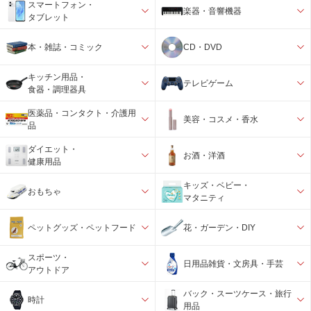
スマートフォン・
楽器・音響機器
タブレット
本・雑誌・コミック
CD・DVD
キッチン用品・
テレビゲーム
食器・調理器具
医薬品・コンタクト・介護用
美容・コスメ・香水
品
ダイエット・
お酒・洋酒
健康用品
キッズ・ベビー・
おもちゃ
マタニティ
ペットグッズ・ペットフード
花・ガーデン・DIY
スポーツ・
日用品雑貨・文房具・手芸
アウトドア
バック・スーツケース・旅行
時計
用品