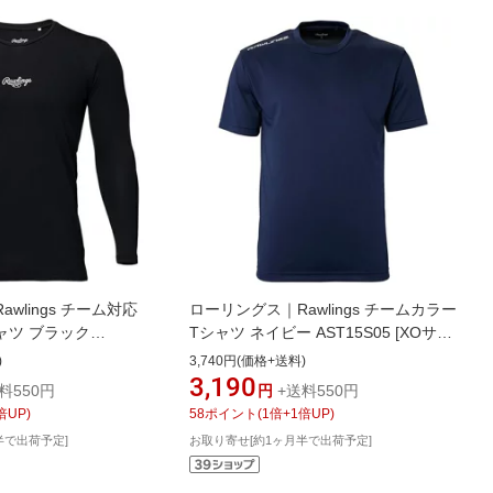
wlings チーム対応
ローリングス｜Rawlings チームカラー
ャツ ブラック
Tシャツ ネイビー AST15S05 [XOサイ
140サイズ]【返品交換不
ズ]【返品交換不可】
)
3,740円(価格+送料)
3,190
料550円
円
+送料550円
倍UP)
58
ポイント
(
1
倍+
1
倍UP)
半で出荷予定]
お取り寄せ[約1ヶ月半で出荷予定]