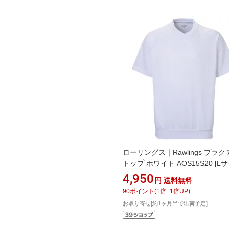
ローリングス｜Rawlings プラ
トップ ホワイト AOS15S20 [L
【返品交換不可】
4,950
円
送料無料
90
ポイント
(
1
倍+
1
倍UP)
お取り寄せ[約1ヶ月半で出荷予定]