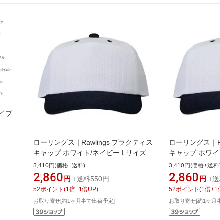
アイブ
ローリングス｜Rawlings プラクティス
ローリングス｜Ra
キャップ ホワイト/ネイビー Lサイズ
キャップ ホワイ
ホワイト×ネイビー AAC15S02【返品
ホワイト×ネイビー
3,410円(価格+送料)
3,410円(価格+送料
交換不可】
交換不可】
2,860
2,860
円
+送料550円
円
+送
52
ポイント
(
1
倍+
1
倍UP)
52
ポイント
(
1
倍+
1
お取り寄せ[約1ヶ月半で出荷予定]
お取り寄せ[約1ヶ月