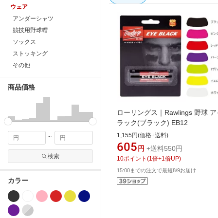
ウェア
アンダーシャツ
競技用野球帽
ソックス
ストッキング
その他
商品価格
ローリングス｜Rawlings 野球 
ラック(ブラック) EB12
1,155円(価格+送料)
~
605
円
+送料550円
検索
10
ポイント
(
1
倍+
1
倍UP)
15:00までの注文で最短8/9お届け
カラー