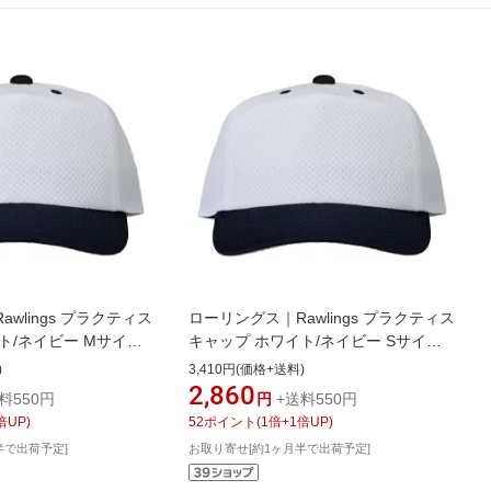
wlings プラクティス
ローリングス｜Rawlings プラクティス
ト/ネイビー Mサイズ
キャップ ホワイト/ネイビー Sサイズ
 AAC15S02【返品
ホワイト×ネイビー AAC15S02【返品
)
3,410円(価格+送料)
交換不可】
2,860
料550円
円
+送料550円
倍UP)
52
ポイント
(
1
倍+
1
倍UP)
半で出荷予定]
お取り寄せ[約1ヶ月半で出荷予定]