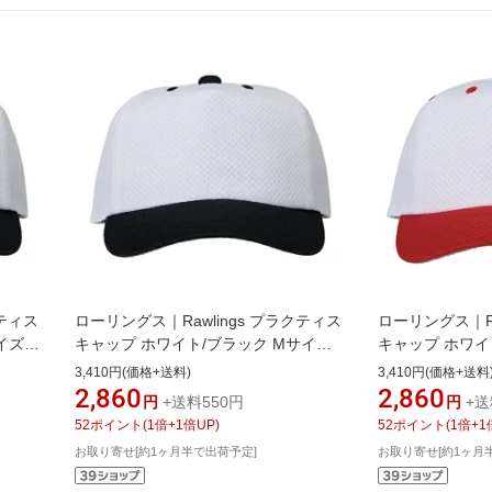
クティス
ローリングス｜Rawlings プラクティス
ローリングス｜Ra
イズ
キャップ ホワイト/ブラック Mサイズ
キャップ ホワイ
【返品
ホワイト×ブラック AAC15S02【返品
ワイト×レッド A
3,410円(価格+送料)
3,410円(価格+送料
交換不可】
不可】
2,860
2,860
円
+送料550円
円
+送
52
ポイント
(
1
倍+
1
倍UP)
52
ポイント
(
1
倍+
1
お取り寄せ[約1ヶ月半で出荷予定]
お取り寄せ[約1ヶ月