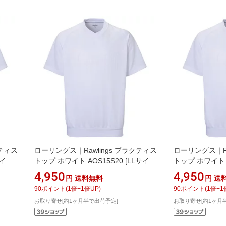
クティス
ローリングス｜Rawlings プラクティス
ローリングス｜Ra
サイズ]
トップ ホワイト AOS15S20 [LLサイ
トップ ホワイト A
ズ]【返品交換不可】
【返品交換不可
4,950
4,950
円
送料無料
円
送
90
ポイント
(
1
倍+
1
倍UP)
90
ポイント
(
1
倍+
1
お取り寄せ[約1ヶ月半で出荷予定]
お取り寄せ[約1ヶ月