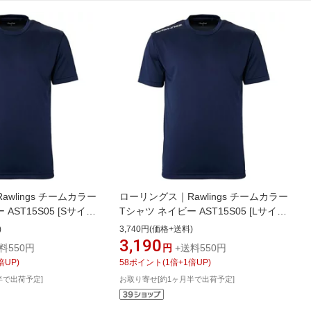
wlings チームカラー
ローリングス｜Rawlings チームカラー
AST15S05 [Sサイ
Tシャツ ネイビー AST15S05 [Lサイ
可】
ズ]【返品交換不可】
)
3,740円(価格+送料)
3,190
料550円
円
+送料550円
倍UP)
58
ポイント
(
1
倍+
1
倍UP)
半で出荷予定]
お取り寄せ[約1ヶ月半で出荷予定]