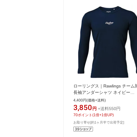
ローリングス｜Rawlings チーム
長袖アンダーシャツ ネイビー
ASU15S01 [140サイズ]【返品
4,400円(価格+送料)
可】
3,850
円
+送料550円
70
ポイント
(
1
倍+
1
倍UP)
お取り寄せ[約1ヶ月半で出荷予定]