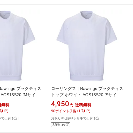
wlings プラクティス
ローリングス｜Rawlings プラクティス
OS15S20 [Mサイズ]
トップ ホワイト AOS15S20 [Sサイズ]
】
【返品交換不可】
4,950
料無料
円
送料無料
倍UP)
90
ポイント
(
1
倍+
1
倍UP)
半で出荷予定]
お取り寄せ[約1ヶ月半で出荷予定]