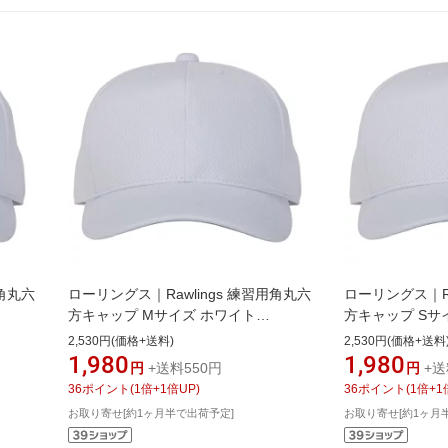
用角丸六
ローリングス｜Rawlings 練習用角丸六
ローリングス｜Ra
方キャップ Mサイズ ホワイト
方キャップ Sサ
AAC14S03【返品交換不可】
AAC14S03【
2,530円(価格+送料)
2,530円(価格+送料
1,980
1,980
円
+送料550円
円
+送
36
ポイント
(
1
倍+
1
倍UP)
36
ポイント
(
1
倍+
1
お取り寄せ[約1ヶ月半で出荷予定]
お取り寄せ[約1ヶ月