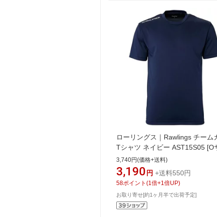
ローリングス｜Rawlings チー
Tシャツ ネイビー AST15S05 [
ズ]【返品交換不可】
3,740円(価格+送料)
3,190
円
+送料550円
58
ポイント
(
1
倍+
1
倍UP)
お取り寄せ[約1ヶ月半で出荷予定]