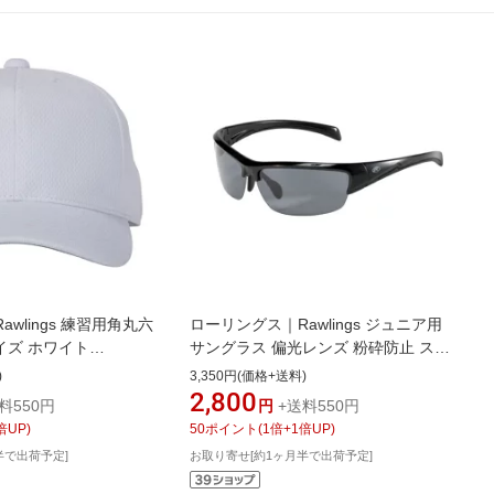
wlings 練習用角丸六
ローリングス｜Rawlings ジュニア用
イズ ホワイト
サングラス 偏光レンズ 粉砕防止 スモ
返品交換不可】
ーク×ブラック×ブラック REW21-
)
3,350円(価格+送料)
009P-BSB【返品交換不可】
2,800
料550円
円
+送料550円
倍UP)
50
ポイント
(
1
倍+
1
倍UP)
半で出荷予定]
お取り寄せ[約1ヶ月半で出荷予定]