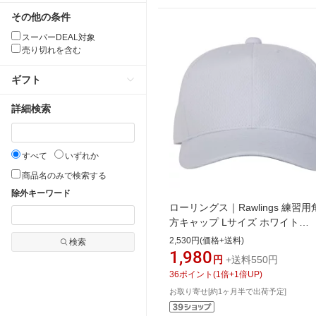
その他の条件
スーパーDEAL対象
売り切れを含む
ギフト
詳細検索
すべて
いずれか
商品名のみで検索する
除外キーワード
ローリングス｜Rawlings 練習
方キャップ Lサイズ ホワイト
AAC14S03【返品交換不可】
2,530円(価格+送料)
検索
1,980
円
+送料550円
36
ポイント
(
1
倍+
1
倍UP)
お取り寄せ[約1ヶ月半で出荷予定]