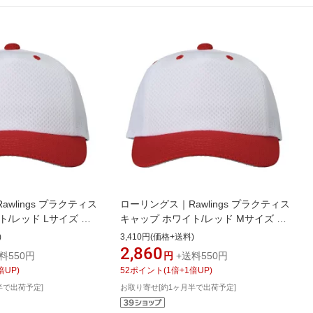
wlings プラクティス
ローリングス｜Rawlings プラクティス
ト/レッド Lサイズ ホ
キャップ ホワイト/レッド Mサイズ ホ
AC15S02【返品交換
ワイト×レッド AAC15S02【返品交換
)
3,410円(価格+送料)
不可】
2,860
料550円
円
+送料550円
倍UP)
52
ポイント
(
1
倍+
1
倍UP)
半で出荷予定]
お取り寄せ[約1ヶ月半で出荷予定]