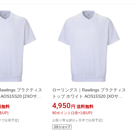
wlings プラクティス
ローリングス｜Rawlings プラクティス
OS15S20 [2XOサイ
トップ ホワイト AOS15S20 [XOサイ
可】
ズ]【返品交換不可】
4,950
料無料
円
送料無料
倍UP)
90
ポイント
(
1
倍+
1
倍UP)
半で出荷予定]
お取り寄せ[約1ヶ月半で出荷予定]