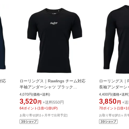
対応
ローリングス｜Rawlings チーム対応
ローリングス｜Ra
半袖アンダーシャツ ブラック
長袖アンダーシ
交換不
ASU15S02 [140サイズ]【返品交換不
ASU15S01 [
4,070円(価格+送料)
4,400円(価格+送料
可】
可】
3,520
3,850
円
+送料550円
円
+送
64
ポイント
(
1
倍+
1
倍UP)
70
ポイント
(
1
倍+
1
お取り寄せ[約1ヶ月半で出荷予定]
お取り寄せ[約1ヶ月