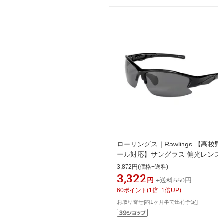
ローリングス｜Rawlings 【高
ール対応】サングラス 偏光レンズ
モーク×ブラック×ブラック REW2
3,872円(価格+送料)
004P-HS【返品交換不可】
3,322
円
+送料550円
60
ポイント
(
1
倍+
1
倍UP)
お取り寄せ[約1ヶ月半で出荷予定]