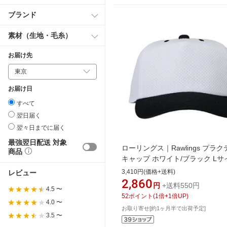
ブランド
素材（生地・毛糸）
お届け先
お届け日
すべて
翌日届く
翌々日までに届く
最強翌日配送 対象
ローリングス｜Rawlings プラ
商品
キャップ ホワイト/ブラック Lサ
ホワイト×ブラック AAC15S02
3,410円(価格+送料)
レビュー
交換不可】
2,860
円
+送料550円
4.5 〜
52
ポイント
(
1
倍+
1
倍UP)
4.0 〜
お取り寄せ[約1ヶ月半で出荷予定]
3.5 〜