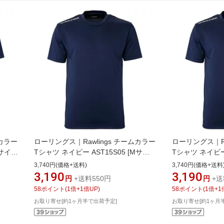
ムカラー
ローリングス｜Rawlings チームカラー
ローリングス｜Ra
Oサイ
Tシャツ ネイビー AST15S05 [Mサイ
Tシャツ ネイビー 
ズ]【返品交換不可】
ズ]【返品交換不
3,740円(価格+送料)
3,740円(価格+送料
3,190
3,190
円
+送料550円
円
+送
58
ポイント
(
1
倍+
1
倍UP)
58
ポイント
(
1
倍+
1
お取り寄せ[約1ヶ月半で出荷予定]
お取り寄せ[約1ヶ月