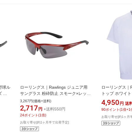
校野球ル
ローリングス｜Rawlings ジュニア用
ローリングス｜Ra
 ス
サングラス 粉砕防止 スモーク×レッド
トップ ホワイト A
1-
×ブラック REW21-008P-RSB【返品交
ズ]【返品交換不
4,950
3,267円(価格+送料)
円
送
換不可】
2,717
円
+送料550円
90
ポイント
(
1
倍+
1
24
ポイント
(
1
倍)
お取り寄せ[約1ヶ月
お取り寄せ[約1ヶ月半で出荷予定]