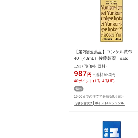
【第2類医薬品】ユンケル黄帝
40（40mL）佐藤製薬｜sato
1,537円(価格+送料)
987
円
+送料550円
40
ポイント
(
1
倍+
4
倍UP)
40ml
15:00までの注文で最短8/9お届け
ポイントUPジャンル