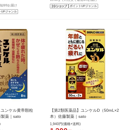
短8/9お届け
ポイントUPジャンル
トUPジャンル
】ユンケル黄帝顆粒
【第2類医薬品】ユンケルD（50mL×2
製薬｜sato
本）佐藤製薬｜sato
)
1,940円(価格+送料)