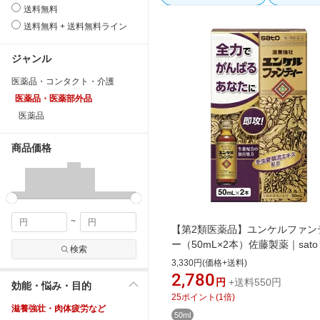
送料無料
送料無料 + 送料無料ライン
ジャンル
医薬品・コンタクト・介護
医薬品・医薬部外品
医薬品
商品価格
~
【第2類医薬品】ユンケルファン
ー（50mL×2本）佐藤製薬｜sato
検索
3,330円(価格+送料)
2,780
円
+送料550円
効能・悩み・目的
25
ポイント
(
1
倍)
滋養強壮・肉体疲労など
50ml