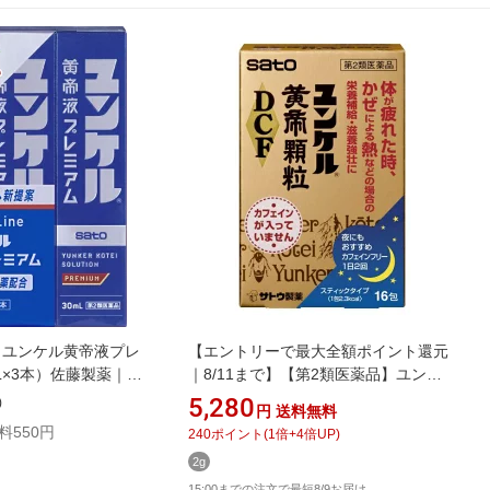
】ユンケル黄帝液プレ
【エントリーで最大全額ポイント還元
L×3本）佐藤製薬｜
｜8/11まで】【第2類医薬品】ユンケ
ル黄帝顆粒DCF（16包） 佐藤製薬｜
5,280
)
円
送料無料
sato
料550円
240
ポイント
(
1
倍+
4
倍UP)
2g
15:00までの注文で最短8/9お届け