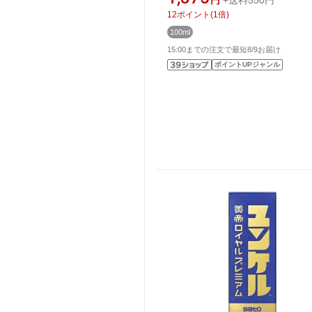
円
+送料550円
12
ポイント
(
1
倍)
100ml
15:00までの注文で最短8/9お届け
ポイントUPジャンル