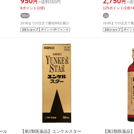
950
2,750
円
+送料550円
円
+送
8
ポイント
(
1
倍)
125
ポイント
(
1
倍+
50ml
2g
15:00までの注文で最短8/9お届け
15:00までの注文で最
ポイントUPジャンル
ポイン
ール
【第2類医薬品】ユンケルスター
【第2類医薬品