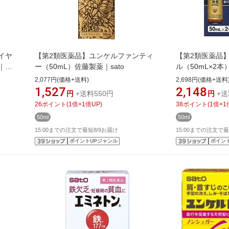
イヤ
【第2類医薬品】ユンケルファンティ
【第2類医薬品
｜
ー（50mL）佐藤製薬｜sato
ル（50mL×2本
2,077円(価格+送料)
2,698円(価格+送料
1,527
2,148
円
+送料550円
円
+送
26
ポイント
(
1
倍+
1
倍UP)
38
ポイント
(
1
倍+
1
50ml
50ml
15:00までの注文で最短8/9お届け
15:00までの注文で最
ポイントUPジャンル
ポイン