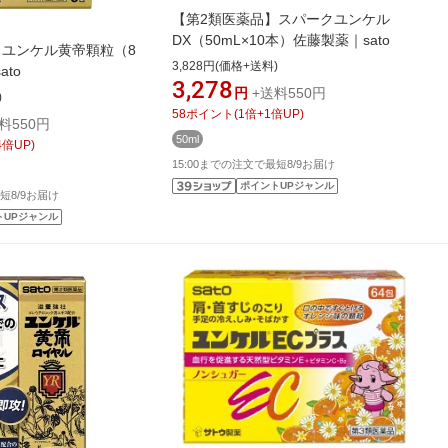
【第2類医薬品】スパークユンケル
DX（50mL×10本）佐藤製薬｜sato
】ユンケル黄帝顆粒（8
3,828円(価格+送料)
to
3,278
円
+送料550円
)
58
ポイント
(
1
倍+
1
倍UP)
料550円
50ml
4
倍UP)
15:00までの注文で最短8/9お届け
ポイントUPジャンル
短8/9お届け
トUPジャンル