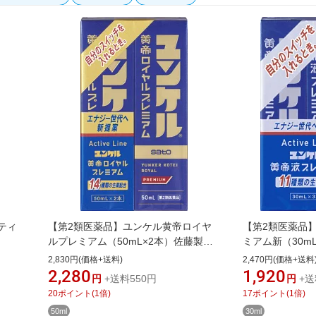
ティ
【第2類医薬品】ユンケル黄帝ロイヤ
【第2類医薬品
ルプレミアム（50mL×2本）佐藤製薬
ミアム新（30m
｜sato
sato
2,830円(価格+送料)
2,470円(価格+送料
2,280
1,920
円
+送料550円
円
+送
20
ポイント
(
1
倍)
17
ポイント
(
1
倍)
50ml
30ml