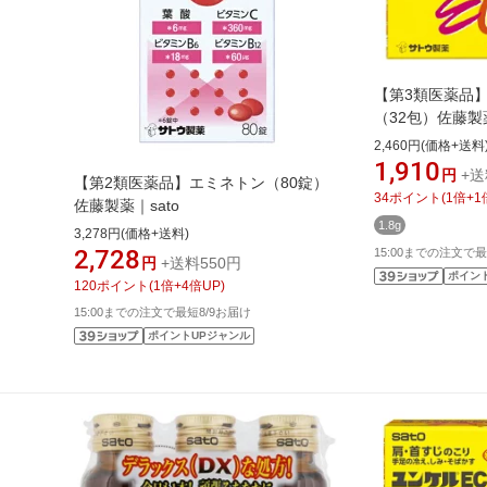
【第3類医薬品
（32包）佐藤製薬
2,460円(価格+送料
1,910
円
+送
【第2類医薬品】エミネトン（80錠）
34
ポイント
(
1
倍+
1
佐藤製薬｜sato
1.8g
3,278円(価格+送料)
2,728
15:00までの注文で最
円
+送料550円
ポイン
120
ポイント
(
1
倍+
4
倍UP)
15:00までの注文で最短8/9お届け
ポイントUPジャンル