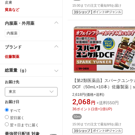
皮膚
15:00までの注文で最短8/9お届け
貧血など
ポイントUPジャンル
内服薬・外用薬
内服薬
ブランド
佐藤製薬
総重量（g）
【第2類医薬品】スパークユンケ
お届け先
DCF（50mL×10本）佐藤製薬｜sa
2,618円(価格+送料)
2,068
お届け日
円
+送料550円
36
ポイント
(
1
倍+
1
倍UP)
すべて
50ml
翌日届く
15:00までの注文で最短8/9お届け
翌々日までに届く
ポイントUPジャンル
最強翌日配送 対象