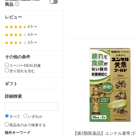
商品
レビュー
4.5 〜
4.0 〜
3.5 〜
その他の条件
スーパーDEAL対象
売り切れを含む
ギフト
詳細検索
すべて
いずれか
商品名のみで検索する
除外キーワード
【第2類医薬品】ユンケル黄帝ゴ