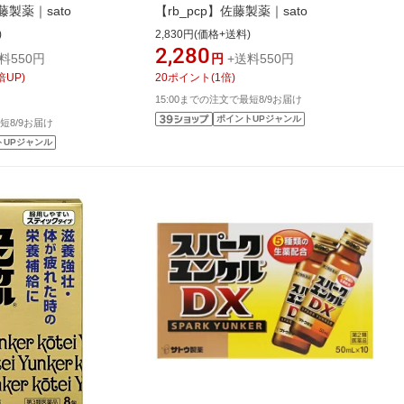
藤製薬｜sato
【rb_pcp】佐藤製薬｜sato
)
2,830円(価格+送料)
2,280
料550円
円
+送料550円
倍UP)
20
ポイント
(
1
倍)
15:00までの注文で最短8/9お届け
ポイントUPジャンル
短8/9お届け
トUPジャンル