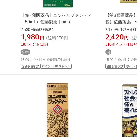
【第2類医薬品】ユンケルファンティ
【第3類医薬品
（50mL）佐藤製薬｜sato
包）佐藤製薬｜sa
2,530円(価格+送料)
2,970円(価格+送料
1,980
2,420
円
+送料550円
円
+送
18
ポイント
(
1
倍)
110
ポイント
(
1
倍+
50ml
2g
15:00までの注文で最短8/9お届け
15:00までの注文で最
ポイントUPジャンル
ポイン