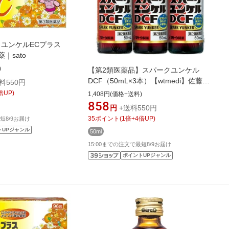
】ユンケルECプラス
｜sato
)
【第2類医薬品】スパークユンケル
DCF（50mL×3本）【wtmedi】佐藤製
料550円
薬｜sato
倍UP)
1,408円(価格+送料)
858
円
+送料550円
35
ポイント
(
1
倍+
4
倍UP)
短8/9お届け
トUPジャンル
50ml
15:00までの注文で最短8/9お届け
ポイントUPジャンル