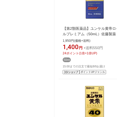
【第2類医薬品】ユンケル黄帝ロ
ルプレミアム（50mL）佐藤製薬
sato
1,950円(価格+送料)
1,400
円
+送料550円
24
ポイント
(
1
倍+
1
倍UP)
50ml
15:00までの注文で最短8/9お届け
ポイントUPジャンル