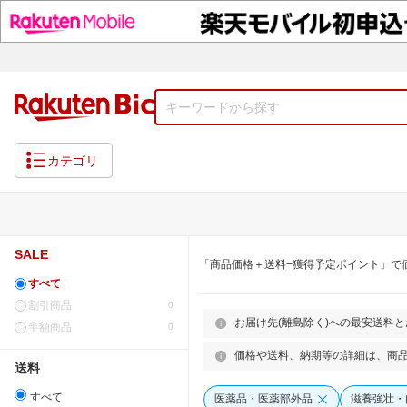
カテゴリ
SALE
「商品価格＋送料−獲得予定ポイント」で
すべて
割引商品
0
お届け先(離島除く)への最安送料
半額商品
0
価格や送料、納期等の詳細は、商
送料
すべて
医薬品・医薬部外品
滋養強壮・