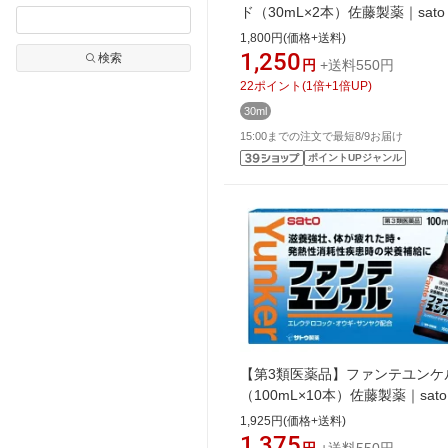
ド（30mL×2本）佐藤製薬｜sato
1,800円(価格+送料)
1,250
検索
円
+送料550円
22
ポイント
(
1
倍+
1
倍UP)
30ml
15:00までの注文で最短8/9お届け
ポイントUPジャンル
【第3類医薬品】ファンテユンケ
（100mL×10本）佐藤製薬｜sato
1,925円(価格+送料)
1,375