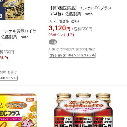
【第3類医薬品】ユンケルECプラス
（64包）佐藤製薬｜sato
3,670円(価格+送料)
3,120
円
+送料550円
】ユンケル黄帝ロイヤ
28
ポイント
(
1
倍)
）佐藤製薬｜sato
1.8g
)
15:00までの注文で最短8/9お届け
料550円
ポイントUPジャンル
倍UP)
短8/9お届け
トUPジャンル