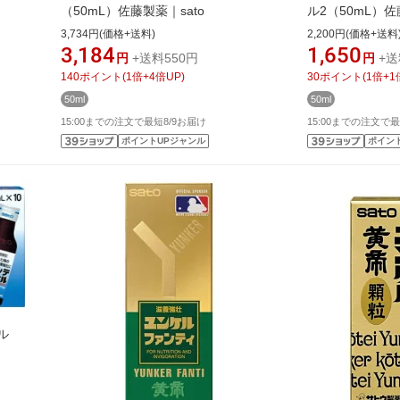
（50mL）佐藤製薬｜sato
ル2（50mL）佐
3,734円(価格+送料)
2,200円(価格+送料
3,184
1,650
円
+送料550円
円
+送
140
ポイント
(
1
倍+
4
倍UP)
30
ポイント
(
1
倍+
1
50ml
50ml
15:00までの注文で最短8/9お届け
15:00までの注文で最
ポイントUPジャンル
ポイン
ル