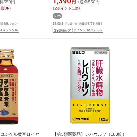
1,390
料550円
円
+送料550円
4
倍UP)
12
ポイント
(
1
倍)
50ml
短8/9お届け
15:00までの注文で最短8/9お届け
トUPジャンル
ポイントUPジャンル
】ユンケル黄帝ロイヤ
【第3類医薬品】レバウルソ（180錠）