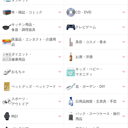
本・雑誌・コミック
CD・DVD
キッチン用品・
テレビゲーム
食器・調理器具
医薬品・コンタクト・介護用
美容・コスメ・香水
品
ダイエット・
お酒・洋酒
健康用品
キッズ・ベビー・
おもちゃ
マタニティ
ペットグッズ・ペットフード
花・ガーデン・DIY
スポーツ・
日用品雑貨・文房具・手芸
アウトドア
バック・スーツケース・旅行
時計
用品