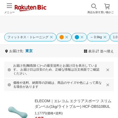
メニュー
商品を探す
買い物かご
フィットネス・トレーニング
～ 0.9kg
1.0
東京
お届け先:
表示
並べ替え
お届け先(離島除く)への最安送料とお届け日を表示していま
す。 お届け日は目安のため、正確な情報は注文画面でご確認
ください。
価格や送料、納期等の詳細は、商品のサイズや色によって異な
る場合があります
ELECOM｜エレコム エクリアスポーツ スリム
ダンベル(1kg/ライトブルー) HCF-DBS10BUL
1,177円(価格+送料)