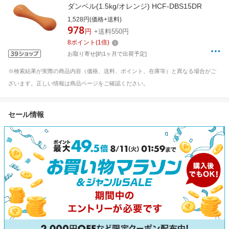
ダンベル(1.5kg/オレンジ) HCF-DBS15DR
1,528円(価格+送料)
978
円
+送料550円
8
ポイント
(
1
倍)
お取り寄せ[約1ヶ月で出荷予定]
※検索結果が実際の商品内容（価格、送料、ポイント、在庫等）と異なる場合がご
ざいます。正しい情報は商品ページをご確認ください。
セール情報