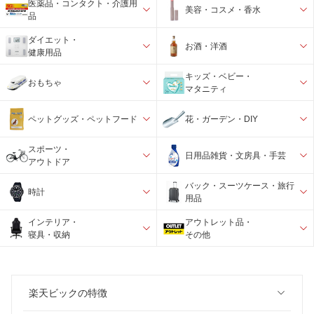
医薬品・コンタクト・介護用
美容・コスメ・香水
品
ダイエット・
お酒・洋酒
健康用品
キッズ・ベビー・
おもちゃ
マタニティ
ペットグッズ・ペットフード
花・ガーデン・DIY
スポーツ・
日用品雑貨・文房具・手芸
アウトドア
バック・スーツケース・旅行
時計
用品
インテリア・
アウトレット品・
寝具・収納
その他
楽天ビックの特徴