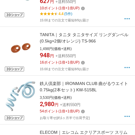
627
円
+送料550円
10
ポイント
(
1
倍+
1
倍UP)
4.4
(5件)
15:00までの注文で最短8/9お届け
TANITA｜タニタ タニタサイズ リングダンベル
(0.5kg×2個/オレンジ) TS-966
1,498円(価格+送料)
948
円
+送料550円
16
ポイント
(
1
倍+
1
倍UP)
15:00までの注文で最短8/9お届け
鉄人倶楽部｜IRONMAN CLUB 曲がるウエイト
0.75kg(2本セット) KW-515BL
3,530円(価格+送料)
2,980
円
+送料550円
54
ポイント
(
1
倍+
1
倍UP)
お取り寄せ[約1ヶ月半で出荷予定]
ELECOM｜エレコム エクリアスポーツ スリム