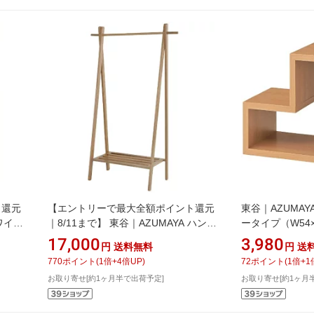
ト還元
【エントリーで最大全額ポイント還元
東谷｜AZUMAY
 ワイド
｜8/11まで】 東谷｜AZUMAYA ハンガ
ータイプ（W54×D
m）
ーラック（W89×D50×H151cm）
559NA ナチュ
17,000
3,980
円
送料無料
円
送
MTK-527NA ナチュラル
770
ポイント
(
1
倍+
4
倍UP)
72
ポイント
(
1
倍+
1
お取り寄せ[約1ヶ月半で出荷予定]
お取り寄せ[約1ヶ月