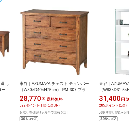
ト還元
東谷｜AZUMAYA チェスト ティンバー
東谷｜AZUMA
 ローボ
（W80×D40×H75cm） PM-307 ブラウ
（W83×D31.5×
型対応
ン
624WH ホワイ
28,770
31,400
円
送料無料
円
6 ブラ
522
ポイント
(
1
倍+
1
倍UP)
285
ポイント
(
1
倍)
お取り寄せ[約1ヶ月半で出荷予定]
お取り寄せ[約1ヶ月