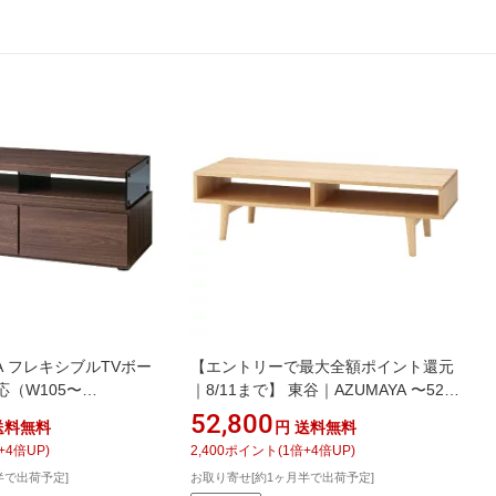
A フレキシブルTVボー
【エントリーで最大全額ポイント還元
応（W105〜
｜8/11まで】 東谷｜AZUMAYA 〜52V
cm） SO-224WAL ブラ
型対応 TVボード レヴィ
52,800
送料無料
円
送料無料
（W120×D40×H33cm） HOT-601NA
+
4
倍UP)
2,400
ポイント
(
1
倍+
4
倍UP)
ナチュラル
半で出荷予定]
お取り寄せ[約1ヶ月半で出荷予定]