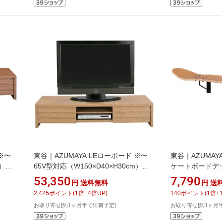
 ※〜
東谷｜AZUMAYA LEローボード ※〜
東谷｜AZUMAY
m）
65V型対応（W150×D40×H30cm）
ケートボードデ
セル・
LE-455NA ナチュラル
（W79×D20×H1
53,350
7,790
円
送料無料
円
送
チュラル
2,425
ポイント
(
1
倍+
4
倍UP)
140
ポイント
(
1
倍+
お取り寄せ[約1ヶ月半で出荷予定]
お取り寄せ[約1ヶ月