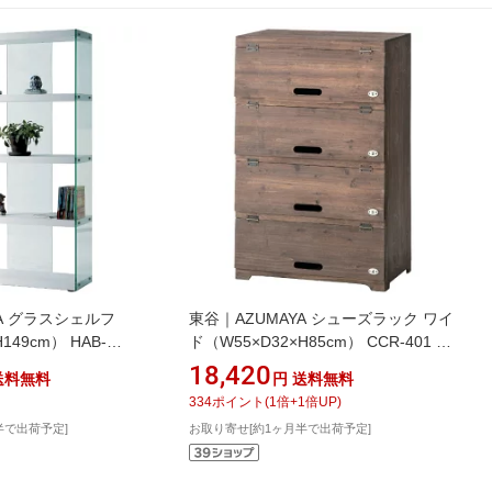
YA グラスシェルフ
東谷｜AZUMAYA シューズラック ワイ
H149cm） HAB-
ド（W55×D32×H85cm） CCR-401 ブ
ト
ラウン
18,420
送料無料
円
送料無料
334
ポイント
(
1
倍+
1
倍UP)
半で出荷予定]
お取り寄せ[約1ヶ月半で出荷予定]