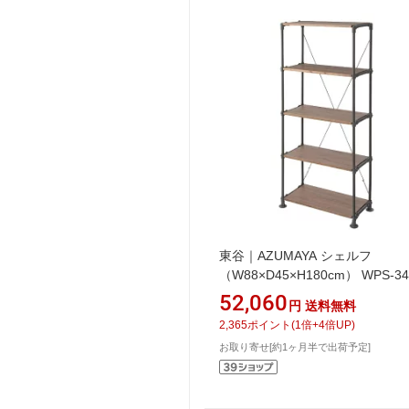
東谷｜AZUMAYA シェルフ
（W88×D45×H180cm） WPS-34
ラウン
52,060
円
送料無料
2,365
ポイント
(
1
倍+
4
倍UP)
お取り寄せ[約1ヶ月半で出荷予定]