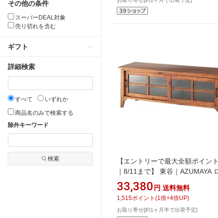
その他の条件
スーパーDEAL対象
売り切れを含む
ギフト
詳細検索
すべて
いずれか
商品名のみで検索する
除外キーワード
検索
【エントリーで最大全額ポイン
｜8/11まで】 東谷｜AZUMAYA
ード ティンバー ※〜52V型対応
33,380
円
送料無料
（W120×D40×H45cm） PM-30
1,515
ポイント
(
1
倍+
4
倍UP)
ウン
お取り寄せ[約1ヶ月半で出荷予定]