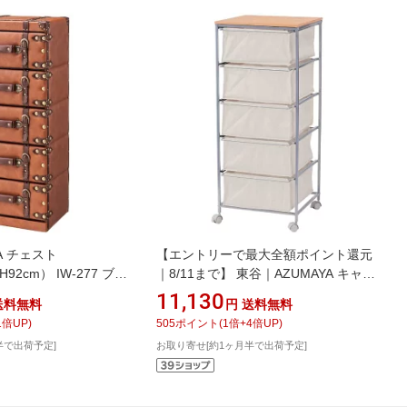
A チェスト
【エントリーで最大全額ポイント還元
H92cm） IW-277 ブラ
｜8/11まで】 東谷｜AZUMAYA キャン
バスチェスト5段
11,130
送料無料
円
送料無料
（W43×D44×H101.5cm） MIP-279 ベ
1
倍UP)
505
ポイント
(
1
倍+
4
倍UP)
ージュ
半で出荷予定]
お取り寄せ[約1ヶ月半で出荷予定]