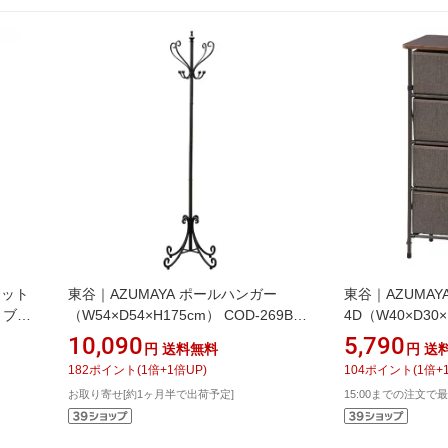
ネット
東谷｜AZUMAYA ポールハンガー
東谷｜AZUMA
8 ブラ
（W54×D54×H175cm） COD-269BK
4D（W40×D30×
ブラック
ブラウン
10,090
5,790
円
送料無料
円
送
182
ポイント
(
1
倍+
1
倍UP)
104
ポイント
(
1
倍+
お取り寄せ[約1ヶ月半で出荷予定]
15:00までの注文で最