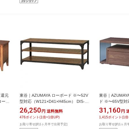
ト還元
東谷｜AZUMAYA ローボード ※〜52V
東谷｜AZUMAY
 ローボ
型対応（W121×D41×H45cm） DIS-
ド ※〜65V型対
941BK ブラック
181×D41×H39
26,250
31,160
円
送料無料
円
5 ブラ
ウン
476
ポイント
(
1
倍+
1
倍UP)
1,415
ポイント
(
1
倍
お取り寄せ[約1ヶ月半で出荷予定]
お取り寄せ[約1ヶ月