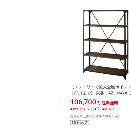
【エントリーで最大全額ポイン
｜8/11まで】 東谷｜AZUMAYA
ラック4段（W121×D43×H180c
106,700
円
送料無料
DIS-939BK ブラック
4,850
ポイント
(
1
倍+
4
倍UP)
お取り寄せ[約1ヶ月半で出荷予定]