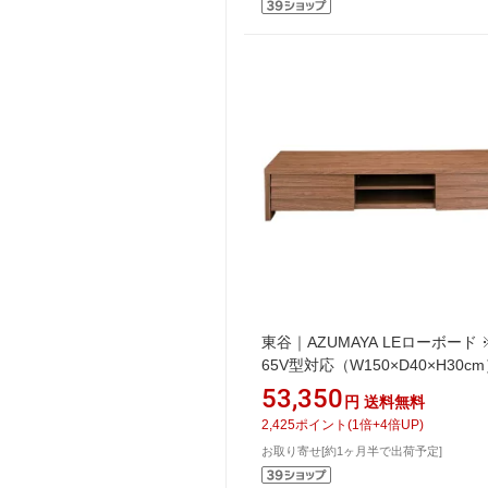
東谷｜AZUMAYA LEローボード
65V型対応（W150×D40×H30c
LE-455WAL ブラウン【キャン
53,350
円
送料無料
返品不可】
2,425
ポイント
(
1
倍+
4
倍UP)
お取り寄せ[約1ヶ月半で出荷予定]