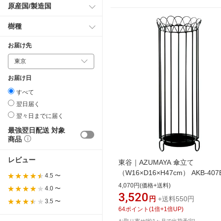
原産国/製造国
樹種
お届け先
お届け日
すべて
翌日届く
翌々日までに届く
最強翌日配送 対象
商品
レビュー
東谷｜AZUMAYA 傘立て
（W16×D16×H47cm） AKB-407
4.5 〜
ラウン
4,070円(価格+送料)
4.0 〜
3,520
円
+送料550円
3.5 〜
64
ポイント
(
1
倍+
1
倍UP)
お取り寄せ[約1ヶ月で出荷予定]