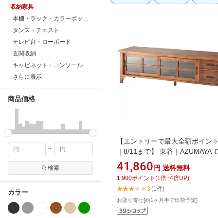
収納家具
本棚・ラック・カラーボックス
タンス・チェスト
テレビ台・ローボード
玄関収納
キャビネット・コンソール
さらに表示
商品価格
【エントリーで最大全額ポイン
~
｜8/11まで】 東谷｜AZUMAYA
ードワイド ティンバー ※〜65V
41,860
円
送料無料
検索
（W150×D40×H45cm） PM-30
1,900
ポイント
(
1
倍+
4
倍UP)
ウン
3
(1件)
カラー
お取り寄せ[約1ヶ月半で出荷予定]