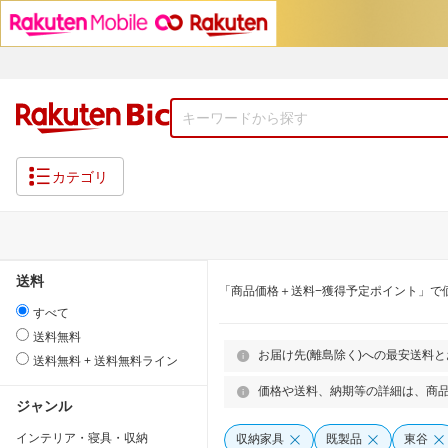
カテゴリ
送料
「商品価格＋送料−獲得予定ポイント」で
すべて
送料無料
お届け先(離島除く)への最安送料
送料無料 + 送料無料ライン
価格や送料、納期等の詳細は、商
ジャンル
インテリア・寝具・収納
収納家具
既製品
東谷