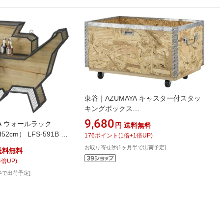
東谷｜AZUMAYA キャスター付スタッ
キングボックス
L（W51.5×D33×H28.5cm） LFS-172
9,680
YA ウォールラック
円
送料無料
ナチュラル
52cm） LFS-591B ブ
176
ポイント
(
1
倍+
1
倍UP)
お取り寄せ[約1ヶ月半で出荷予定]
送料無料
4
倍UP)
半で出荷予定]