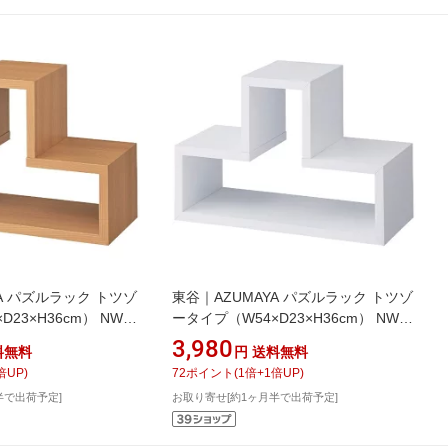
A パズルラック トツゾ
東谷｜AZUMAYA パズルラック トツゾ
23×H36cm） NWS-
ータイプ（W54×D23×H36cm） NWS-
ラル
559WH ホワイト
3,980
料無料
円
送料無料
倍UP)
72
ポイント
(
1
倍+
1
倍UP)
半で出荷予定]
お取り寄せ[約1ヶ月半で出荷予定]