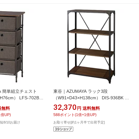
YA 簡単組立チェスト
東谷｜AZUMAYA ラック3段
H76cm） LFS-702BR
（W91×D43×H138cm） DIS-936BK ブ
ラック
32,370
料無料
円
送料無料
1
倍UP)
588
ポイント
(
1
倍+
1
倍UP)
短8/10お届け
お取り寄せ[約1ヶ月半で出荷予定]