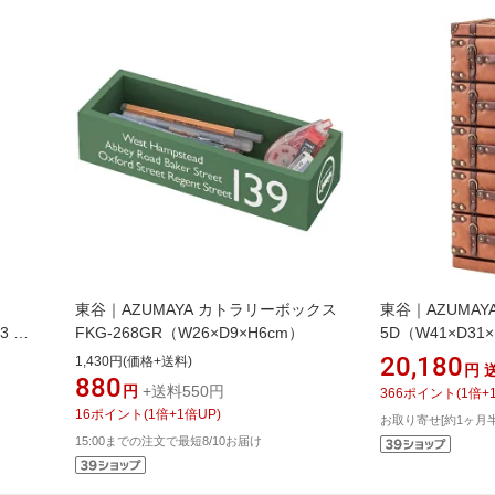
東谷｜AZUMAYA カトラリーボックス
東谷｜AZUMAY
3 ブ
FKG-268GR（W26×D9×H6cm）
5D（W41×D31×
ウン
20,180
1,430円(価格+送料)
円
880
円
+送料550円
366
ポイント
(
1
倍+
16
ポイント
(
1
倍+
1
倍UP)
お取り寄せ[約1ヶ月
15:00までの注文で最短8/10お届け