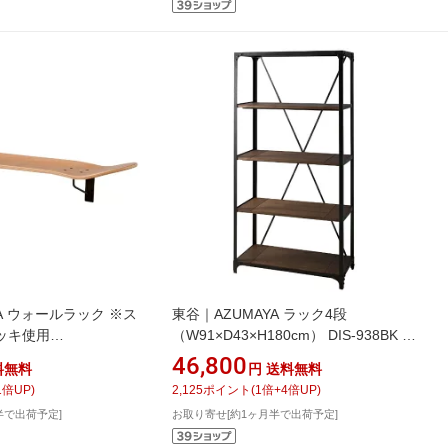
A ウォールラック ※ス
東谷｜AZUMAYA ラック4段
ッキ使用
（W91×D43×H180cm） DIS-938BK ブ
4.5cm） SF-202NA ナ
ラック
46,800
料無料
円
送料無料
1
倍UP)
2,125
ポイント
(
1
倍+
4
倍UP)
半で出荷予定]
お取り寄せ[約1ヶ月半で出荷予定]