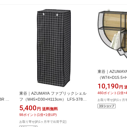
東谷｜AZUMA
（W74×D15.5×H
ラウン
10,190
円
460
ポイント
(
1
倍+
東谷｜AZUMAYA ファブリックシェル
BR ブ
フ（W45×D30×H113cm） LFS-378B
お取り寄せ[約1ヶ月
ブラック
5,400
円
送料無料
98
ポイント
(
1
倍+
1
倍UP)
お取り寄せ[約1ヶ月半で出荷予定]