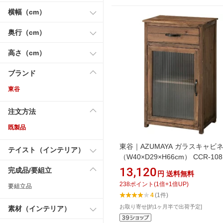
横幅（cm）
奥行（cm）
高さ（cm）
ブランド
東谷
注文方法
既製品
東谷｜AZUMAYA ガラスキャビ
テイスト（インテリア）
（W40×D29×H66cm） CCR-10
ウン
13,120
完成品/要組立
円
送料無料
238
ポイント
(
1
倍+
1
倍UP)
要組立品
4
(1件)
お取り寄せ[約1ヶ月半で出荷予定]
素材（インテリア）