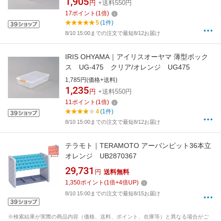
1,905
円
+送料550円
17
ポイント
(
1
倍)
5
(1件)
8/10 15:00までの注文で最短8/12お届け
IRIS OHYAMA｜アイリスオーヤマ 薄型ボック
ス UG-475 クリア/オレンジ UG475
1,785円(価格+送料)
1,235
円
+送料550円
11
ポイント
(
1
倍)
4
(1件)
8/10 15:00までの注文で最短8/12お届け
テラモト｜TERAMOTO アーバンピット36本立
オレンジ UB2870367
29,731
円
送料無料
1,350
ポイント
(
1
倍+
4
倍UP)
8/10 15:00までの注文で最短8/15お届け
※検索結果が実際の商品内容（価格、送料、ポイント、在庫等）と異なる場合がご