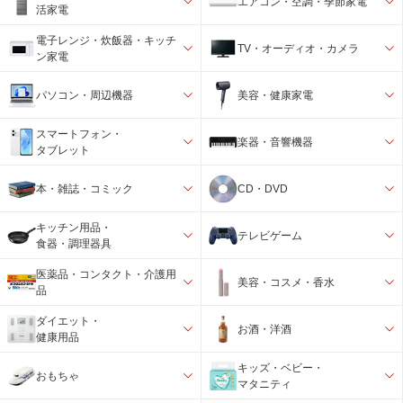
エアコン・空調・季節家電
活家電
電子レンジ・炊飯器・キッチ
TV・オーディオ・カメラ
ン家電
パソコン・周辺機器
美容・健康家電
スマートフォン・
楽器・音響機器
タブレット
本・雑誌・コミック
CD・DVD
キッチン用品・
テレビゲーム
食器・調理器具
医薬品・コンタクト・介護用
美容・コスメ・香水
品
ダイエット・
お酒・洋酒
健康用品
キッズ・ベビー・
おもちゃ
マタニティ