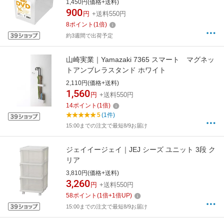
1,450円(価格+送料)
900
円
+送料550円
8
ポイント
(
1
倍)
約3週間で出荷予定
山崎実業｜Yamazaki 7365 スマート マグネッ
トアンブレラスタンド ホワイト
2,110円(価格+送料)
1,560
円
+送料550円
14
ポイント
(
1
倍)
5
(1件)
15:00までの注文で最短8/9お届け
ジェイイージェイ｜JEJ シーズ ユニット 3段 ク
リア
3,810円(価格+送料)
3,260
円
+送料550円
58
ポイント
(
1
倍+
1
倍UP)
15:00までの注文で最短8/9お届け