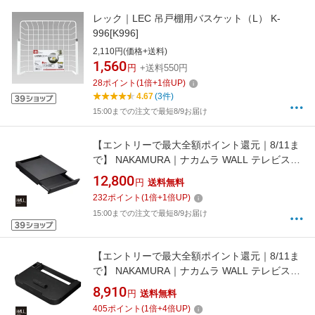
レック｜LEC 吊戸棚用バスケット（L） K-
996[K996]
2,110円(価格+送料)
1,560
円
+送料550円
28
ポイント
(
1
倍+
1
倍UP)
4.67
(3件)
15:00までの注文で最短8/9お届け
【エントリーで最大全額ポイント還元｜8/11ま
で】 NAKAMURA｜ナカムラ WALL テレビスタ
ンド V2・V3・V5対応 収納付きゲーム機棚板
12,800
円
送料無料
サテンブラック D05000025
232
ポイント
(
1
倍+
1
倍UP)
15:00までの注文で最短8/9お届け
【エントリーで最大全額ポイント還元｜8/11ま
で】 NAKAMURA｜ナカムラ WALL テレビスタ
ンドV3・V2・V5対応 ポータブルゲーム機ホル
8,910
円
送料無料
ダー サテンブラック D05000029
405
ポイント
(
1
倍+
4
倍UP)