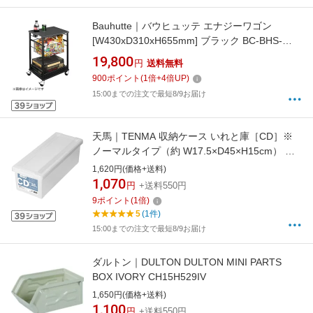
Bauhutte｜バウヒュッテ エナジーワゴン
[W430xD310xH655mm] ブラック BC-BHS-
430EW-BK
19,800
円
送料無料
900
ポイント
(
1
倍+
4
倍UP)
15:00までの注文で最短8/9お届け
天馬｜TENMA 収納ケース いれと庫［CD］※
ノーマルタイプ（約 W17.5×D45×H15cm） 天
馬（TENMA） オールクリア 110001032
1,620円(価格+送料)
1,070
円
+送料550円
9
ポイント
(
1
倍)
5
(1件)
15:00までの注文で最短8/9お届け
ダルトン｜DULTON DULTON MINI PARTS
BOX IVORY CH15H529IV
1,650円(価格+送料)
1,100
円
+送料550円