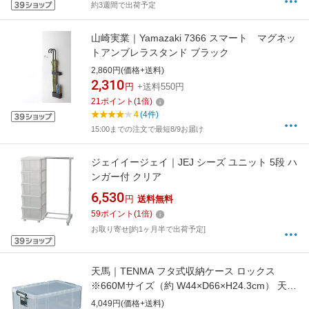
約3週間で出荷予定
山崎実業｜Yamazaki 7366 スマート マグネッ
トアンブレラスタンド ブラック
2,860円(価格+送料)
2,310
円
+送料550円
21
ポイント
(
1
倍)
4
(4件)
15:00までの注文で最短8/9お届け
ジェイイージェイ｜JEJ シーズ ユニット 5段 ハ
ンガー付 クリア
6,530
円
送料無料
59
ポイント
(
1
倍)
お取り寄せ[約1ヶ月半で出荷予定]
天馬｜TENMA フタ式収納ケース ロックス
※660Mサイズ（約 W44×D66×H24.3cm） 天馬
（TENMA） クリア 110001179
4,049円(価格+送料)