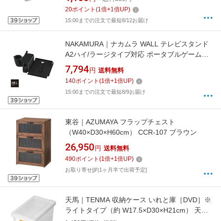
20
ポイント
(
1
倍+
1
倍UP)
15:00までの注文で最短8/12お届け
NAKAMURA｜ナカムラ WALL テレビスタンド
A2ハイ/ラージタイプ対応 ポータブルゲーム機
ホルダー サテンブラック M05000247
7,794
円
送料無料
140
ポイント
(
1
倍+
1
倍UP)
15:00までの注文で最短8/9お届け
東谷｜AZUMAYA フラップチェスト
（W40×D30×H60cm） CCR-107 ブラウン
26,950
円
送料無料
490
ポイント
(
1
倍+
1
倍UP)
お取り寄せ[約1ヶ月半で出荷予定]
天馬｜TENMA 収納ケース いれと庫［DVD］※
ライトタイプ（約 W17.5×D30×H21cm） 天馬
（TENMA） オールクリア 110005781