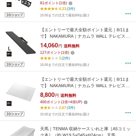
81
ポイント
(
1
倍)
WLMH95119
4.33
(3件)
15:00までの注文で最短8/9お届け
【エントリーで最大全額ポイント還元｜8/11ま
で】 NAKAMURA｜ナカムラ WALL テレビスタ
ンド V2・V3・V5対応 サウンドバー棚板 Lサイ
14,060
円
送料無料
ズ 幅118cm M05000151 サテンブラック
127
ポイント
(
1
倍)
3
(2件)
15:00までの注文で最短8/9お届け
【エントリーで最大全額ポイント還元｜8/11ま
で】 NAKAMURA｜ナカムラ WALL テレビスタ
ンド V3ロータイプ専用 ポリカーボネートフロ
8,800
円
送料無料
アシート M05000251
400
ポイント
(
1
倍+
4
倍UP)
2.67
(3件)
15:00までの注文で最短8/9お届け
天馬｜TENMA 収納ケース いれと庫［A5コミッ
ク本］（約 W19.5×D45×H24cm） 天馬