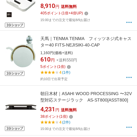
ンド V3・V2・V5対応 ポータブルゲーム機ホル
8,910
円
送料無料
ダー サテンホワイト D05000028
405
ポイント
(
1
倍+
4
倍UP)
15:00までの注文で最短8/9お届け
天馬｜TENMA TENMA フィッツネジ式キャス
ター40 FITS-NEJISIKI-40-CAP
1,160円(価格+送料)
610
円
+送料550円
5
ポイント
(
1
倍)
4
(1件)
約10日で出荷予定
朝日木材｜ASAHI WOOD PROCESSING 〜32V
型対応ステージラック AS-ST800[ASST800]
4,231
円
送料無料
38
ポイント
(
1
倍)
4
(2件)
15:00までの注文で最短8/9お届け