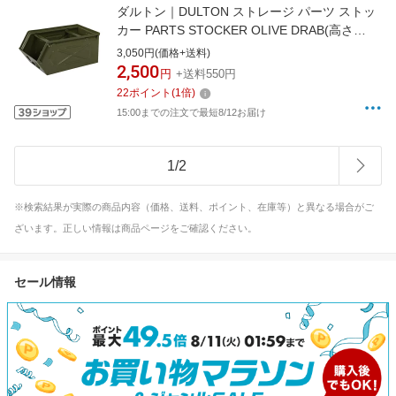
ダルトン｜DULTON ストレージ パーツ ストッ
カー PARTS STOCKER OLIVE DRAB(高さ
130mm×幅170mm×奥行280mm/OLIVE) CH07-
3,050円(価格+送料)
H298OV
2,500
円
+送料550円
22
ポイント
(
1
倍)
15:00までの注文で最短8/12お届け
1
/
2
※検索結果が実際の商品内容（価格、送料、ポイント、在庫等）と異なる場合がご
ざいます。正しい情報は商品ページをご確認ください。
セール情報