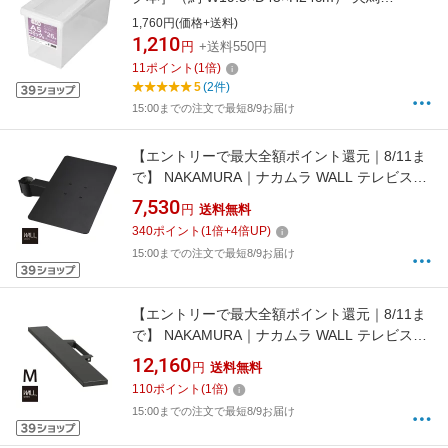
（TENMA） オールクリア 110005232
1,760円(価格+送料)
1,210
円
+送料550円
11
ポイント
(
1
倍)
5
(2件)
15:00までの注文で最短8/9お届け
【エントリーで最大全額ポイント還元｜8/11ま
で】 NAKAMURA｜ナカムラ WALL テレビスタ
ンドA2ロータイプ対応 レコーダー棚板 サテン
7,530
円
送料無料
ブラック M05000217
340
ポイント
(
1
倍+
4
倍UP)
15:00までの注文で最短8/9お届け
【エントリーで最大全額ポイント還元｜8/11ま
で】 NAKAMURA｜ナカムラ WALL テレビスタ
ンドV2・V3・V5対応 サウンドバー棚板 Mサイ
12,160
円
送料無料
ズ 幅95cm M05000150 サテンブラック
110
ポイント
(
1
倍)
15:00までの注文で最短8/9お届け