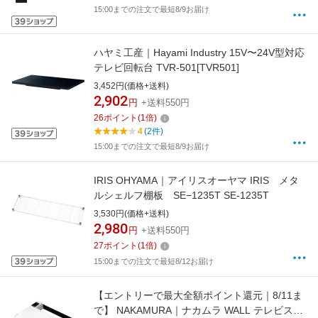
15:00までの注文で最短8/9お届け
ハヤミ工産｜Hayami Industry 15V〜24V型対応
テレビ回転台 TVR-501[TVR501]
3,452円(価格+送料)
2,902
円
+送料550円
26
ポイント
(
1
倍)
4
(2件)
15:00までの注文で最短8/9お届け
IRIS OHYAMA｜アイリスオーヤマ IRIS メタ
ルシェルフ棚板 SE−1235T SE-1235T
3,530円(価格+送料)
2,980
円
+送料550円
27
ポイント
(
1
倍)
15:00までの注文で最短8/12お届け
【エントリーで最大全額ポイント還元｜8/11ま
で】 NAKAMURA｜ナカムラ WALL テレビスタ