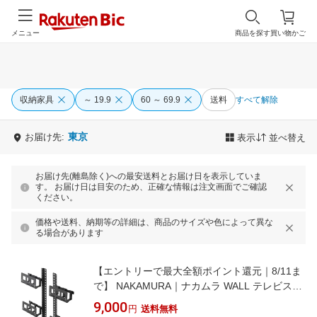
メニュー
商品を探す
買い物かご
収納家具
～ 19.9
60 ～ 69.9
送料
すべて解除
東京
お届け先:
表示
並べ替え
お届け先(離島除く)への最安送料とお届け日を表示していま
す。 お届け日は目安のため、正確な情報は注文画面でご確認
ください。
価格や送料、納期等の詳細は、商品のサイズや色によって異な
る場合があります
【エントリーで最大全額ポイント還元｜8/11ま
で】 NAKAMURA｜ナカムラ WALL テレビスタ
ンド V2・V3・V4・V5・A2ラージタイプ・
9,000
円
送料無料
PRO対応 マルチデバイスホルダー