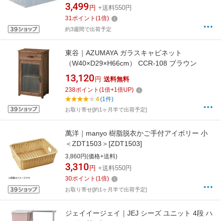
3,499
円
+送料550円
31
ポイント
(
1
倍)
約3週間で出荷予定
東谷｜AZUMAYA ガラスキャビネット
（W40×D29×H66cm） CCR-108 ブラウン
13,120
円
送料無料
238
ポイント
(
1
倍+
1
倍UP)
4
(1件)
お取り寄せ[約1ヶ月半で出荷予定]
萬洋｜manyo 樹脂脱衣かご手付アイボリー 小
＜ZDT1503＞[ZDT1503]
3,860円(価格+送料)
3,310
円
+送料550円
30
ポイント
(
1
倍)
お取り寄せ[約1ヶ月半で出荷予定]
ジェイイージェイ｜JEJ シーズ ユニット 4段 ハ