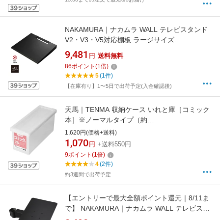
NAKAMURA｜ナカムラ WALL テレビスタンド
V2・V3・V5対応棚板 ラージサイズ
D05000019 サテンブラック
9,481
円
送料無料
86
ポイント
(
1
倍)
5
(1件)
【在庫有り】1〜5日で出荷予定(入金確認後)
天馬｜TENMA 収納ケース いれと庫［コミック
本］※ノーマルタイプ（約
W17×D45×H20cm） 天馬（TENMA） オールク
1,620円(価格+送料)
リア 110000973
1,070
円
+送料550円
9
ポイント
(
1
倍)
4
(2件)
約3週間で出荷予定
【エントリーで最大全額ポイント還元｜8/11ま
で】 NAKAMURA｜ナカムラ WALL テレビスタ
ンド A2ハイ/ラージタイプ対応 レコーダー棚板