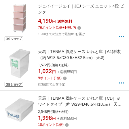
ジェイイージェイ｜JEJ シーズ ユニット 4段 ピ
ンク
4,190
円
送料無料
76
ポイント
(
1
倍+
1
倍UP)
15:00までの注文で最短8/9お届け
天馬｜TENMA 収納ケース いれと庫［A4雑誌］
（約 W18.5×D30.5×H32.5cm） 天馬
（TENMA） オールクリア 110000975
1,572円(価格+送料)
1,022
円
+送料550円
9
ポイント
(
1
倍)
約3週間で出荷予定
天馬｜TENMA 収納ケース いれと庫［CD］※
ワイドタイプ（約 W29×D46.5×H18cm） 天馬
（TENMA） オールクリア 110005233
2,548円(価格+送料)
1,998
円
+送料550円
18
ポイント
(
1
倍)