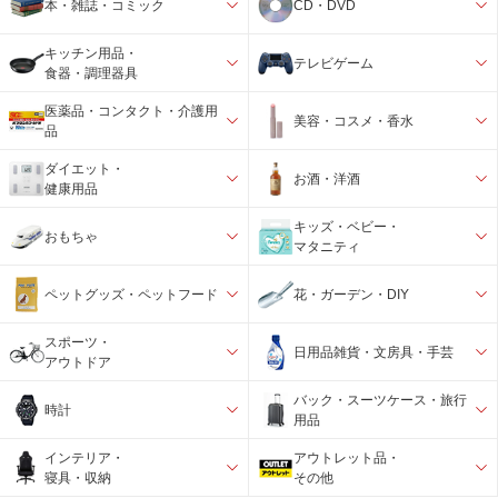
本・雑誌・コミック
CD・DVD
キッチン用品・
テレビゲーム
食器・調理器具
医薬品・コンタクト・介護用
美容・コスメ・香水
品
ダイエット・
お酒・洋酒
健康用品
キッズ・ベビー・
おもちゃ
マタニティ
ペットグッズ・ペットフード
花・ガーデン・DIY
スポーツ・
日用品雑貨・文房具・手芸
アウトドア
バック・スーツケース・旅行
時計
用品
インテリア・
アウトレット品・
寝具・収納
その他