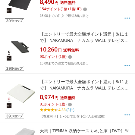
8,490
円
送料無料
サテンブラック M05000221
154
ポイント
(
1
倍+
1
倍UP)
15:00までの注文で最短8/9お届け
【エントリーで最大全額ポイント還元｜8/11ま
で】 NAKAMURA｜ナカムラ WALL テレビスタ
ンドV2・V3・V5対応 サウンドバー棚板 Sサイ
10,260
円
送料無料
ズ 幅60cm M05000149 サテンブラック
93
ポイント
(
1
倍)
15:00までの注文で最短8/9お届け
【エントリーで最大全額ポイント還元｜8/11ま
で】 NAKAMURA｜ナカムラ WALL テレビスタ
ンド V2・V3・V5対応棚板 ラージサイズ
8,974
円
送料無料
D05000018 サテンホワイト
81
ポイント
(
1
倍)
4.33
(3件)
【在庫有り】1〜5日で出荷予定(入金確認後)
天馬｜TENMA 収納ケース いれと庫［DVD］※