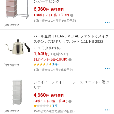
ンガー付 ピンク
6,060
円
送料無料
110
ポイント
(
1
倍+
1
倍UP)
お取り寄せ[約1ヶ月半で出荷予定]
パール金属｜PEARL METAL ファントゥメイク
ステンレス製ドリップポット 1.1L HB-2922
2,190円(価格+送料)
1,640
円
+送料550円
28
ポイント
(
1
倍+
1
倍UP)
4
(1件)
お取り寄せ[約1ヶ月で出荷予定]
ジェイイージェイ｜JEJ シーズ ユニット 5段 ク
リア
4,660
円
送料無料
84
ポイント
(
1
倍+
1
倍UP)
1
(1件)
15:00までの注文で最短8/9お届け