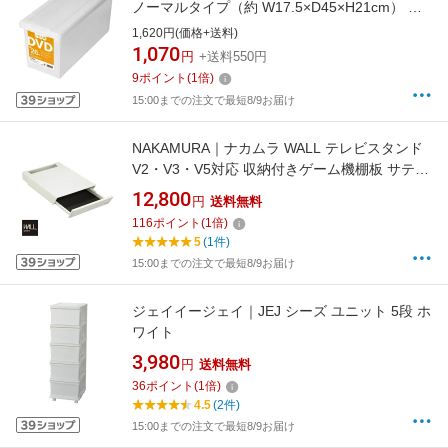
ノーマルタイプ（約 W17.5×D45×H21cm） 天
馬（TENMA） オールクリア 110001033
1,620円(価格+送料)
1,070
円
+送料550円
9
ポイント
(
1
倍)
15:00までの注文で最短8/9お届け
NAKAMURA｜ナカムラ WALL テレビスタンド
V2・V3・V5対応 収納付きゲーム機棚板 サテン
ホワイト D05000024
12,800
円
送料無料
116
ポイント
(
1
倍)
5
(1件)
15:00までの注文で最短8/9お届け
ジェイイージェイ｜JEJ シーズ ユニット 5段 ホ
ワイト
3,980
円
送料無料
36
ポイント
(
1
倍)
4.5
(2件)
15:00までの注文で最短8/9お届け