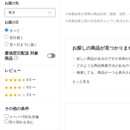
お届け先
※検索結果が実際の商品内容（価格、送料、
※検索結果上部の広告表示エリアに表示される
お届け日
すべて
翌日届く
翌々日までに届く
お探しの商品が見つかりま
最強翌日配送 対象
商品
・
欲しい商品があるのですが名称が
・
どのような商品検索方法があるの
レビュー
・
検索しても、商品が一つも表示さ
4.5 〜
もっと見る
4.0 〜
3.5 〜
その他の条件
スーパーDEAL対象
売り切れを含む