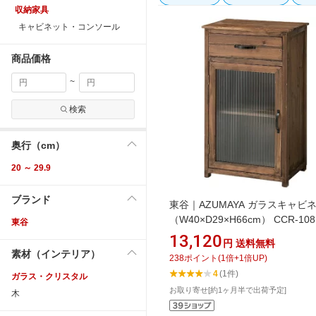
収納家具
キャビネット・コンソール
商品価格
~
検索
奥行（cm）
20 ～ 29.9
ブランド
東谷｜AZUMAYA ガラスキャビ
（W40×D29×H66cm） CCR-10
東谷
ウン
13,120
円
送料無料
素材（インテリア）
238
ポイント
(
1
倍+
1
倍UP)
4
(1件)
ガラス・クリスタル
お取り寄せ[約1ヶ月半で出荷予定]
木