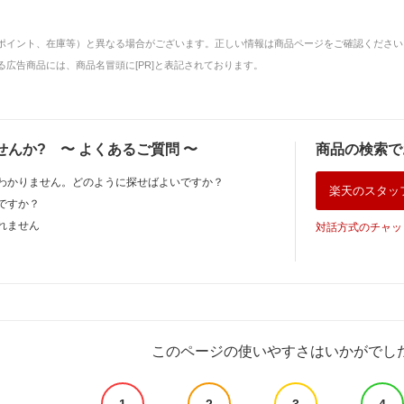
ポイント、在庫等）と異なる場合がございます。正しい情報は商品ページをご確認ください
広告商品には、商品名冒頭に[PR]と表記されております。
せんか?
〜
よくあるご質問
〜
商品の検索で
わかりません。どのように探せばよいですか？
楽天のスタッ
ですか？
れません
対話方式のチャッ
このページの使いやすさはいかがでし
1
2
3
4