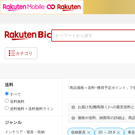
カテゴリ
送料
「商品価格＋送料−獲得予定ポイント」で
すべて
送料無料
お届け先(離島除く)への最安送料
送料無料 + 送料無料ライン
価格や送料、納期等の詳細は、商
ジャンル
インテリア・寝具・収納
収納家具
20 ～ 29.9
東谷