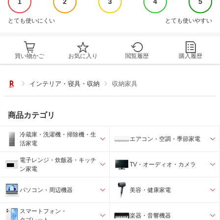
1
2
3
4
5
とても使いにくい
とても使いやすい
買い物かご
お気に入り
閲覧履歴
購入履歴
インテリア・寝具・収納
収納家具
商品カテゴリ
冷蔵庫・洗濯機・掃除機・生
エアコン・空調・季節家電
活家電
電子レンジ・炊飯器・キッチ
TV・オーディオ・カメラ
ン家電
パソコン・周辺機器
美容・健康家電
スマートフォン・
楽器・音響機器
タブレット