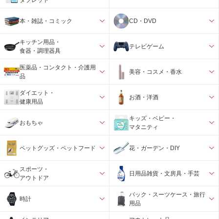
本・雑誌・コミック
CD・DVD
キッチン用品・
テレビゲーム
食器・調理器具
医薬品・コンタクト・介護用
美容・コスメ・香水
品
ダイエット・
お酒・洋酒
健康用品
キッズ・ベビー・
おもちゃ
マタニティ
ペットグッズ・ペットフード
花・ガーデン・DIY
スポーツ・
日用品雑貨・文房具・手芸
アウトドア
バック・スーツケース・旅行
時計
用品