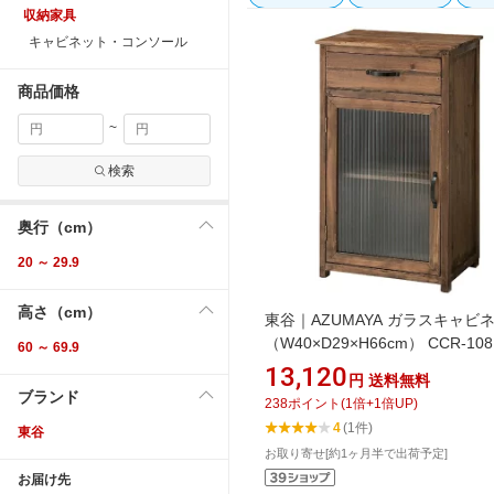
収納家具
キャビネット・コンソール
商品価格
~
検索
奥行（cm）
20 ～ 29.9
高さ（cm）
東谷｜AZUMAYA ガラスキャビ
（W40×D29×H66cm） CCR-10
60 ～ 69.9
ウン
13,120
円
送料無料
ブランド
238
ポイント
(
1
倍+
1
倍UP)
4
(1件)
東谷
お取り寄せ[約1ヶ月半で出荷予定]
お届け先