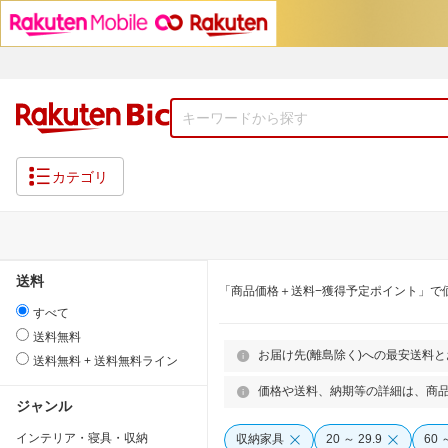
カテゴリ
送料
「商品価格＋送料−獲得予定ポイント」で
すべて
送料無料
お届け先(離島除く)への最安送料
送料無料 + 送料無料ライン
価格や送料、納期等の詳細は、商
ジャンル
インテリア・寝具・収納
収納家具
20 ～ 29.9
60 