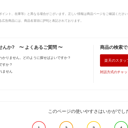
ポイント、在庫等）と異なる場合がございます。正しい情報は商品ページをご確認ください
広告商品には、商品名冒頭に[PR]と表記されております。
せんか?
〜
よくあるご質問
〜
商品の検索で
わかりません。どのように探せばよいですか？
楽天のスタッ
ですか？
れません
対話方式のチャッ
このページの使いやすさはいかがでし
1
2
3
4