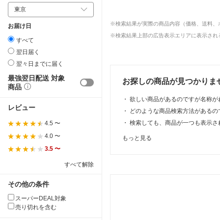
※検索結果が実際の商品内容（価格、送料、
お届け日
※検索結果上部の広告表示エリアに表示される
すべて
翌日届く
翌々日までに届く
最強翌日配送 対象
お探しの商品が見つかりま
商品
・
欲しい商品があるのですが名称が
レビュー
・
どのような商品検索方法があるの
・
検索しても、商品が一つも表示さ
4.5 〜
4.0 〜
もっと見る
3.5 〜
すべて解除
その他の条件
スーパーDEAL対象
売り切れを含む