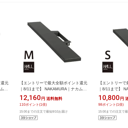
ト還元
【エントリーで最大全額ポイント還元
【エントリーで
カムラ
｜8/11まで】 NAKAMURA｜ナカムラ
｜8/11まで】 
V4・
WALL テレビスタンドV2・V3・V5対
WALL テレビス
12,160
10,800
円
送料無料
円
 マル
応 サウンドバー棚板 Mサイズ 幅95cm
応 サウンドバー棚
110
ポイント
(
1
倍)
98
ポイント
(
1
倍)
9
M05000150 サテンブラック
M05000149
15:00までの注文で最短8/10お届け
15:00までの注文で最