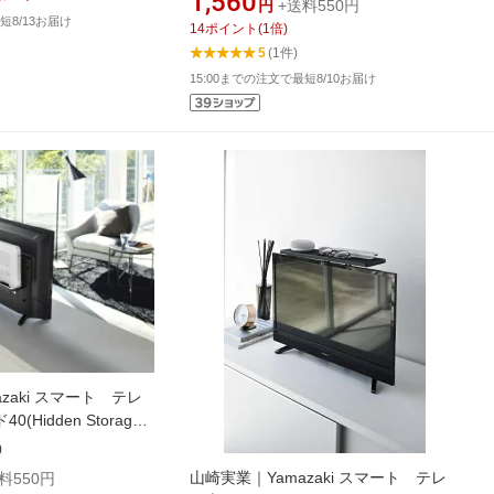
1,560
円
+送料550円
短8/13お届け
14
ポイント
(
1
倍)
5
(1件)
15:00までの注文で最短8/10お届け
zaki スマート テレ
Hidden Storage
4885
)
山崎実業｜Yamazaki スマート テレ
料550円