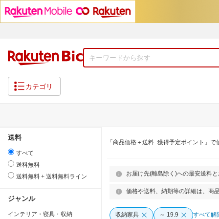
カテゴリ
送料
「商品価格＋送料−獲得予定ポイント」で
すべて
送料無料
お届け先(離島除く)への最安送料
送料無料 + 送料無料ライン
価格や送料、納期等の詳細は、商
ジャンル
インテリア・寝具・収納
収納家具
～ 19.9
すべて解