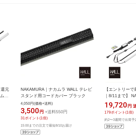
ト還元
NAKAMURA｜ナカムラ WALL テレビ
【エントリーで
カムラ
スタンド用コードカバー ブラック
｜8/11まで】 
V5ロ
WALL テレビス
19,720
4,050円(価格+送料)
円
イタイプ対応 L
3,500
円
+送料550円
179
ポイント
(
1
倍)
WLLD96111
31
ポイント
(
1
倍)
約2〜3週間で出荷予
15:00までの注文で最短8/10お届け