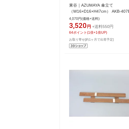
東谷｜AZUMAYA 傘立て
（W16×D16×H47cm） AKB-407
ラウン
4,070円(価格+送料)
3,520
円
+送料550円
64
ポイント
(
1
倍+
1
倍UP)
お取り寄せ[約1ヶ月で出荷予定]