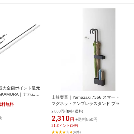
最大全額ポイント還元
NAKAMURA｜ナカムラ
山崎実業｜Yamazaki 7366 スマート
タンド V2・V3・V5ハ
マグネットアンブレラスタンド ブラッ
送料無料
ED間接照明
ク
2,860円(価格+送料)
2,310
定
円
+送料550円
21
ポイント
(
1
倍)
4
(4件)