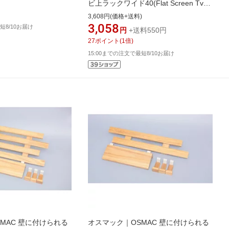
ビ上ラックワイド40(Flat Screen Tv
Rack Wide 40) ブラック 4881
3,608円(価格+送料)
3,058
短8/10お届け
円
+送料550円
27
ポイント
(
1
倍)
15:00までの注文で最短8/10お届け
MAC 壁に付けられる
オスマック｜OSMAC 壁に付けられる