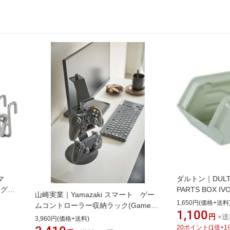
マ
ダルトン｜DULTO
ングル
PARTS BOX IV
山崎実業｜Yamazaki スマート ゲー
1,650円(価格+送料
ムコントローラー収納ラック(Game
1,100
Controller Rack BK) ブラック 5089
円
+送
3,960円(価格+送料)
20
ポイント
(
1
倍+
1