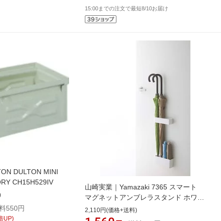
15:00までの注文で最短8/10お届け
N DULTON MINI
ORY CH15H529IV
山崎実業｜Yamazaki 7365 スマート
)
マグネットアンブレラスタンド ホワイ
ト
料550円
2,110円(価格+送料)
倍UP)