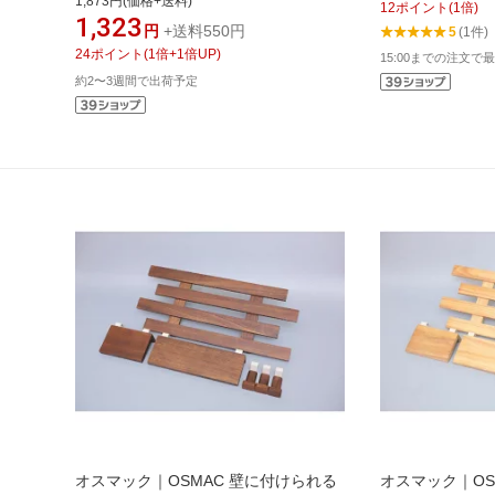
1,873円(価格+送料)
12
ポイント
(
1
倍)
1,323
円
+送料550円
5
(1件)
24
ポイント
(
1
倍+
1
倍UP)
15:00までの注文で最
約2〜3週間で出荷予定
オスマック｜OSMAC 壁に付けられる
オスマック｜OS