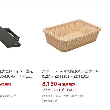
最大全額ポイント還元
萬洋｜manyo 樹脂製脱衣かご 大 91-
NAKAMURA｜ナカムラ
012A ＜ZDT1101＞[ZDT1101]
タンドV2・V3・V5対
8,130
送料無料
円
送料無料
板 Sサイズ 幅60cm
146
ポイント
(
1
倍+
1
倍UP)
 サテンブラック
短8/10お届け
お取り寄せ[約1ヶ月半で出荷予定]