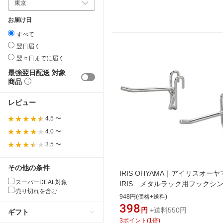
お届け日
すべて
翌日届く
翌々日までに届く
最強翌日配送 対象
商品
レビュー
4.5 〜
4.0 〜
3.5 〜
その他の条件
IRIS OHYAMA｜アイリスオーヤ
スーパーDEAL対象
IRIS メタルラック用フックシ
売り切れを含む
2個入 90×55 MR-12F
948円(価格+送料)
398
円
+送料550円
ギフト
3
ポイント
(
1
倍)