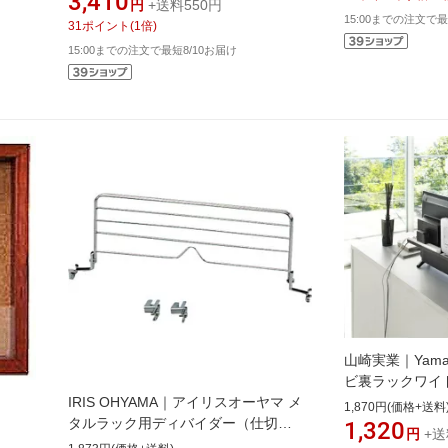
3,410
円
+送料550円
15:00までの注文で最
31
ポイント
(
1
倍)
15:00までの注文で最短8/10お届け
山崎実業｜Yama
ビ裏ラックワイド40(
IRIS OHYAMA｜アイリスオーヤマ メ
Rack) ブラック 
1,870円(価格+送料
タルラック用ディバイダー（仕切
1,320
円
+送
り） 455×50×165 MR46D