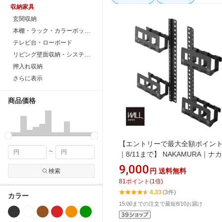
収納家具
玄関収納
本棚・ラック・カラーボックス
テレビ台・ローボード
リビング壁面収納・システム収納
押入れ収納
さらに表示
商品価格
【エントリーで最大全額ポイン
~
｜8/11まで】 NAKAMURA｜ナ
WALL テレビスタンド V2・V3・
9,000
円
送料無料
検索
V5・A2ラージタイプ・PRO対応
81
ポイント
(
1
倍)
チデバイスホルダー WLMH9511
4.33
(3件)
カラー
15:00までの注文で最短8/10お届け