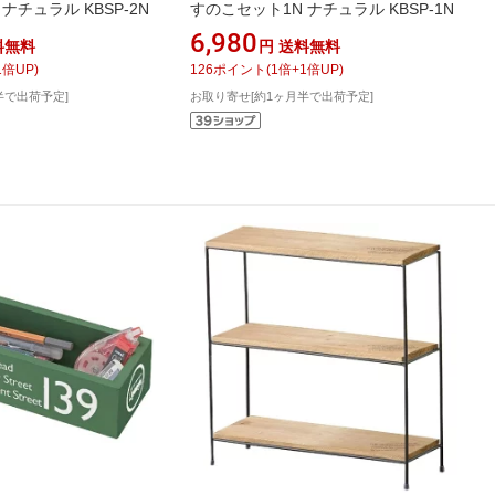
ナチュラル KBSP-2N
すのこセット1N ナチュラル KBSP-1N
6,980
料無料
円
送料無料
1
倍UP)
126
ポイント
(
1
倍+
1
倍UP)
半で出荷予定]
お取り寄せ[約1ヶ月半で出荷予定]