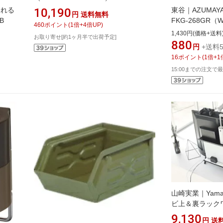
ラウン
10,190
られる
東谷｜AZUMA
円
送料無料
B
FKG-268GR（W
460
ポイント
(
1
倍+
4
倍UP)
1,430円(価格+送料
お取り寄せ[約1ヶ月半で出荷予定]
880
円
+送料5
16
ポイント
(
1
倍+
1
15:00までの注文で最
山崎実業｜Yama
ビ上＆裏ラックワイド
Top & Back Ra
9,130
円
送