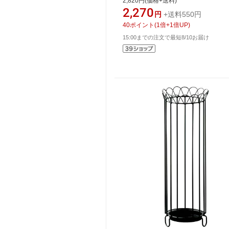
2,820円(価格+送料)
2,270
円
+送料550円
40
ポイント
(
1
倍+
1
倍UP)
15:00までの注文で最短8/10お届け