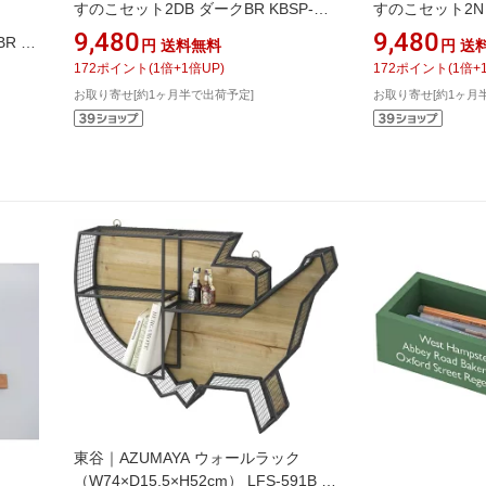
すのこセット2DB ダークBR KBSP-
すのこセット2N 
2DB
9,480
9,480
BR ブ
円
送料無料
円
送
172
ポイント
(
1
倍+
1
倍UP)
172
ポイント
(
1
倍+
お取り寄せ[約1ヶ月半で出荷予定]
お取り寄せ[約1ヶ月
東谷｜AZUMAYA ウォールラック
（W74×D15.5×H52cm） LFS-591B ブ