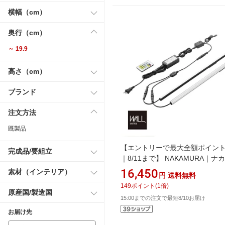
横幅（cm）
奥行（cm）
～ 19.9
高さ（cm）
ブランド
注文方法
既製品
【エントリーで最大全額ポイン
完成品/要組立
｜8/11まで】 NAKAMURA｜ナ
WALL テレビスタンド V2・V3・
16,450
素材（インテリア）
円
送料無料
ータイプ/V4対応 LED間接照明
149
ポイント
(
1
倍)
WLLD95111
原産国/製造国
15:00までの注文で最短8/10お届け
お届け先