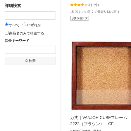
4
(1件)
詳細検索
15:00までの注文で最短8/13お届け
すべて
いずれか
商品名のみで検索する
除外キーワード
検索
万丈｜VANJOH CUBEフレーム
2222（ブラウン） CF-
2222BR[CF2222BR]