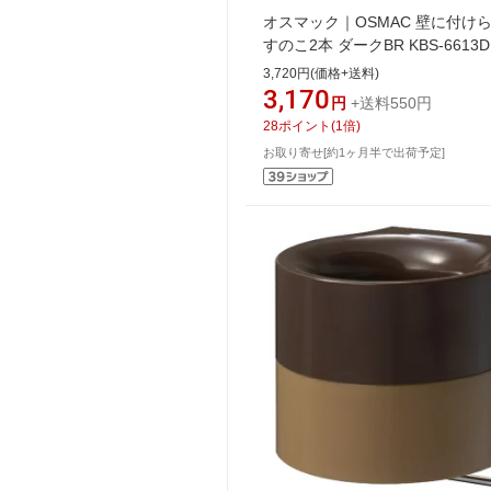
オスマック｜OSMAC 壁に付け
すのこ2本 ダークBR KBS-6613D
3,720円(価格+送料)
3,170
円
+送料550円
28
ポイント
(
1
倍)
お取り寄せ[約1ヶ月半で出荷予定]