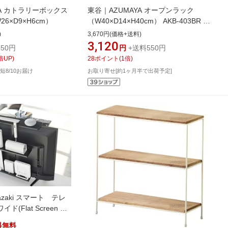
YA カトラリーボックス
東谷｜AZUMAYA オープンラック
26×D9×H6cm）
（W40×D14×H40cm） AKB-403BR ブ
ラウン
)
3,670円(価格+送料)
3,120
50円
円
+送料550円
倍UP)
28
ポイント
(
1
倍)
短8/10お届け
お取り寄せ[約1ヶ月半で出荷予定]
zaki スマート テレ
(Flat Screen Tv
ck BK) ブラック 4883
料無料