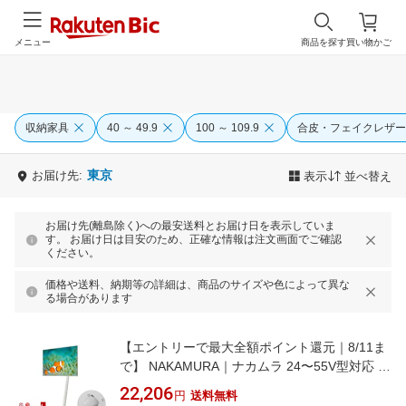
メニュー
商品を探す
買い物かご
収納家具
40 ～ 49.9
100 ～ 109.9
合皮・フェイクレザー
東京
お届け先:
表示
並べ替え
お届け先(離島除く)への最安送料とお届け日を表示していま
す。 お届け日は目安のため、正確な情報は注文画面でご確認
ください。
価格や送料、納期等の詳細は、商品のサイズや色によって異な
る場合があります
【エントリーで最大全額ポイント還元｜8/11ま
で】 NAKAMURA｜ナカムラ 24〜55V型対応 テ
レビスタンド WALL A2 ロータイプ サテンホワ
22,206
円
送料無料
イト WLTVL4111