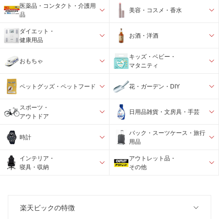
医薬品・コンタクト・介護用
美容・コスメ・香水
品
ダイエット・
お酒・洋酒
健康用品
キッズ・ベビー・
おもちゃ
マタニティ
ペットグッズ・ペットフード
花・ガーデン・DIY
スポーツ・
日用品雑貨・文房具・手芸
アウトドア
バック・スーツケース・旅行
時計
用品
インテリア・
アウトレット品・
寝具・収納
その他
楽天ビックの特徴