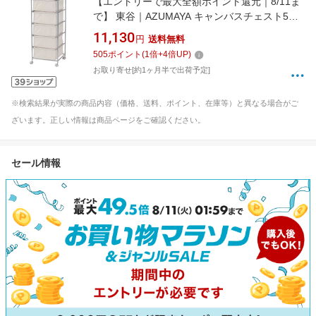
【エントリーで最大全額ポイント還元｜8/11ま
で】 東谷｜AZUMAYA キャンバスチェスト5段
（W43×D44×H101.5cm） MIP-279 ベージュ
11,130
円
送料無料
505
ポイント
(
1
倍+
4
倍UP)
お取り寄せ[約1ヶ月半で出荷予定]
※検索結果が実際の商品内容（価格、送料、ポイント、在庫等）と異なる場合がご
ざいます。正しい情報は商品ページをご確認ください。
セール情報