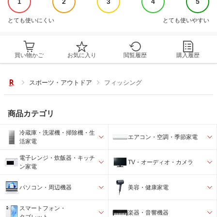
1
2
3
4
5
とても使いにくい
とても使いやすい
買い物かご
お気に入り
閲覧履歴
購入履歴
スポーツ・アウトドア
フィッシング
商品カテゴリ
冷蔵庫・洗濯機・掃除機・生
エアコン・空調・季節家電
活家電
電子レンジ・炊飯器・キッチ
TV・オーディオ・カメラ
ン家電
パソコン・周辺機器
美容・健康家電
スマートフォン・
楽器・音響機器
タブレット