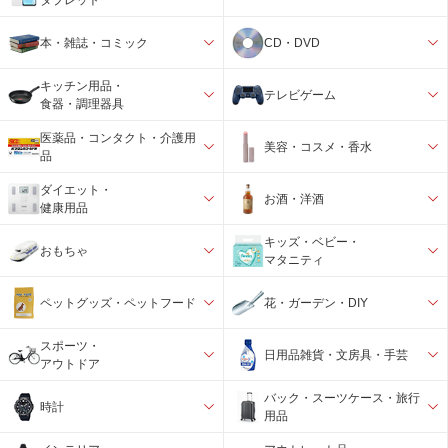
本・雑誌・コミック
CD・DVD
キッチン用品・
テレビゲーム
食器・調理器具
医薬品・コンタクト・介護用
美容・コスメ・香水
品
ダイエット・
お酒・洋酒
健康用品
キッズ・ベビー・
おもちゃ
マタニティ
ペットグッズ・ペットフード
花・ガーデン・DIY
スポーツ・
日用品雑貨・文房具・手芸
アウトドア
バック・スーツケース・旅行
時計
用品