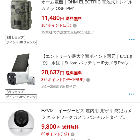
オーム電機｜OHM ELECTRIC 電池式トレイル
カメラ OSE-PM1
11,480
円
送料無料
104
ポイント
(
1
倍)
15:00までの注文で最短8/11お届け
ポイントUPジャンル
【エントリーで最大全額ポイント還元｜8/11ま
で】 水鏡｜Suikyo バッテリーIPカメラProソー
ラーパネル JUANCLOUD バッテリーIPカメラ
20,637
円
送料無料
Proソーラーパネル JA-BP294A-WB
374
ポイント
(
1
倍+
1
倍UP)
約2〜3週間で出荷予定
ポイントUPジャンル
EZVIZ｜イージービズ 屋内用 見守り 防犯カメ
ラ ネットワークカメラ パンチルトタイプ
2K+高画質 有線LAN/WIFI対応 DC5v給電式 CS-
9,800
円
送料無料
C6 [有線・無線 /暗視対応]
89
ポイント
(
1
倍)