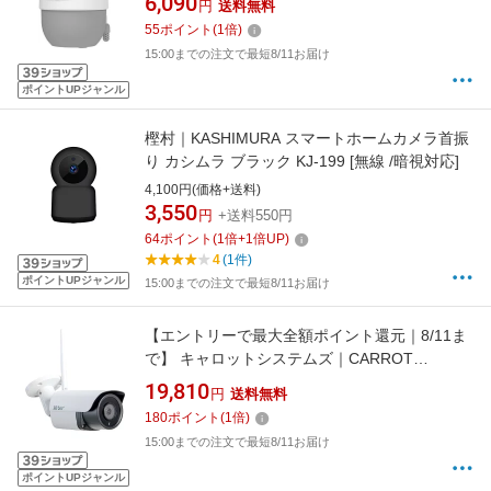
6,090
円
送料無料
55
ポイント
(
1
倍)
15:00までの注文で最短8/11お届け
ポイントUPジャンル
樫村｜KASHIMURA スマートホームカメラ首振
り カシムラ ブラック KJ-199 [無線 /暗視対応]
4,100円(価格+送料)
3,550
円
+送料550円
64
ポイント
(
1
倍+
1
倍UP)
4
(1件)
ポイントUPジャンル
15:00までの注文で最短8/11お届け
【エントリーで最大全額ポイント還元｜8/11ま
で】 キャロットシステムズ｜CARROT
SYSTEMS Wi-Fi 500万画素カメラ AT-701 [無線
19,810
円
送料無料
/暗視対応 /屋外対応]
180
ポイント
(
1
倍)
15:00までの注文で最短8/11お届け
ポイントUPジャンル