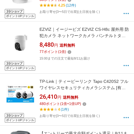
4.25
(12件)
お取り寄せ[3〜5日で出荷](土日祝を除く)
ポイントUPジャンル
EZVIZ｜イージービズ EZVIZ CS-H8c 屋外用 防
犯カメラ ネットワークカメラ パンチルトタイ
プ 外壁取り付け簡単 WIFI対応 DC12v給電式
8,480
円
送料無料
[暗視対応 /屋外対応]
77
ポイント
(
1
倍)
15:00までの注文で最短8/11お届け
ポイントUPジャンル
TP-Link｜ティーピーリンク Tapo C420S2 フル
ワイヤレスセキュリティカメラシステム [有
線・無線 /暗視対応 /屋外対応]
26,410
円
送料無料
480
ポイント
(
1
倍+
1
倍UP)
4
(1件)
お取り寄せ[3〜5日で出荷](土日祝を除く)
ポイントUPジャンル
【エントリーで最大全額ポイント還元｜8/11ま