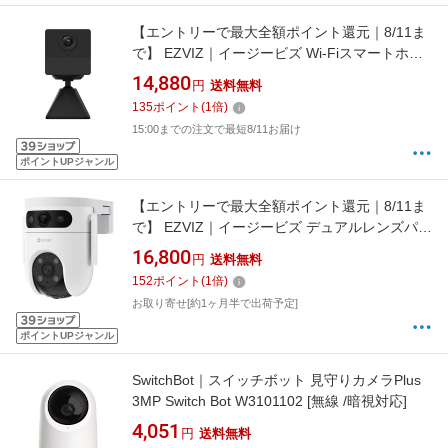
【エントリーで最大全額ポイント還元｜8/11ま
で】 EZVIZ｜イージービズ Wi-Fiスマートホー
ムバッテリーカメラ CS-BC2 [暗視対応]
14,880
円
送料無料
135
ポイント
(
1
倍)
15:00までの注文で最短8/11お届け
ポイントUPジャンル
【エントリーで最大全額ポイント還元｜8/11ま
で】 EZVIZ｜イージービズ デュアルレンズパン
&チルトWi-Fiカメラ CS-H9C
16,800
円
送料無料
152
ポイント
(
1
倍)
お取り寄せ[約1ヶ月半で出荷予定]
ポイントUPジャンル
SwitchBot｜スイッチボット 見守りカメラPlus
3MP Switch Bot W3101102 [無線 /暗視対応]
4,051
円
送料無料