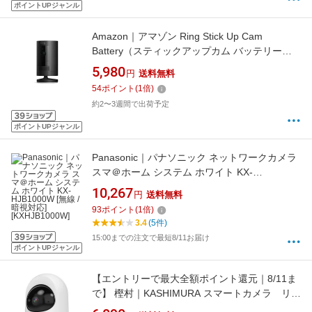
ポイントUPジャンル
Amazon｜アマゾン Ring Stick Up Cam
Battery（スティックアップカム バッテリー）
外出先からも見守り可能なクラウドホームセキ
5,980
円
送料無料
ュリティー、屋内外で使える充電式カメラ - ブ
54
ポイント
(
1
倍)
ラック B0C79574BK [無線 /暗視対応 /屋外対応]
約2〜3週間で出荷予定
ポイントUPジャンル
Panasonic｜パナソニック ネットワークカメラ
スマ＠ホーム システム ホワイト KX-
HJB1000W [無線 /暗視対応][KXHJB1000W]
10,267
円
送料無料
93
ポイント
(
1
倍)
3.4
(5件)
15:00までの注文で最短8/11お届け
ポイントUPジャンル
【エントリーで最大全額ポイント還元｜8/11ま
で】 樫村｜KASHIMURA スマートカメラ リモ
コン/温湿度/首振-巡回 KJ-195 [無線 /暗視対応]