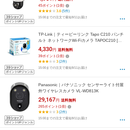
45
ポイント
(
1
倍)
3.6
(5件)
15:00までの注文で最短8/11お届け
ポイントUPジャンル
TP-Link｜ティーピーリンク Tapo C210 パンチ
ルト ネットワークWi-Fiカメラ TAPOC210 [無
線 /暗視対応]
4,330
円
送料無料
39
ポイント
(
1
倍)
3
(2件)
15:00までの注文で最短8/11お届け
ポイントUPジャンル
Panasonic｜パナソニック センサーライト付屋
外ワイヤレスカメラ VL-WD813K
29,167
円
送料無料
265
ポイント
(
1
倍)
3
(2件)
15:00までの注文で最短8/11お届け
ポイントUPジャンル