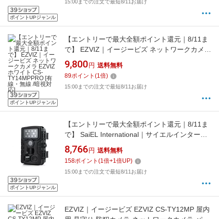
15:00までの注文で最短8/11お届け
ポイントUPジャンル
【エントリーで最大全額ポイント還元｜8/11ま
で】 EZVIZ｜イージービズ ネットワークカメラ
EZVIZ ホワイト CS-TY14MPPRO [有線・無線 /
9,800
円
送料無料
暗視対応]
89
ポイント
(
1
倍)
15:00までの注文で最短8/11お届け
ポイントUPジャンル
【エントリーで最大全額ポイント還元｜8/11ま
で】 SaiEL International｜サイエルインターナ
ショナル サイエルインターナショナル フルハ
8,766
円
送料無料
イビジョン赤外線センサー暗視カメラ SLI-
158
ポイント
(
1
倍+
1
倍UP)
FIA1080
15:00までの注文で最短8/11お届け
ポイントUPジャンル
EZVIZ｜イージービズ EZVIZ CS-TY12MP 屋内