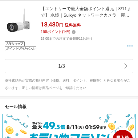
【エントリーで最大全額ポイント還元｜8/11ま
で】 水鏡｜Suikyo ネットワークカメラ 屋外
WI-FIネットワークオクガイカメラ JAPJ2031W
18,480
円
送料無料
[有線・無線 /暗視対応 /屋外対応]
168
ポイント
(
1
倍)
15:00までの注文で最短8/11お届け
ポイントUPジャンル
1
/
3
※検索結果が実際の商品内容（価格、送料、ポイント、在庫等）と異なる場合がご
ざいます。正しい情報は商品ページをご確認ください。
セール情報