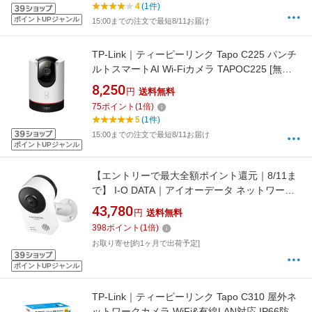
4
(1件)
ポイントUPジャンル
15:00までの注文で最短8/11お届け
TP-Link｜ティーピーリンク Tapo C225 パンチ
ルトスマートAI Wi-Fiカメラ TAPOC225 [無線 /
暗視対応]
8,250
円
送料無料
75
ポイント
(
1
倍)
5
(1件)
15:00までの注文で最短8/11お届け
ポイントUPジャンル
【エントリーで最大全額ポイント還元｜8/11ま
で】 I-O DATA｜アイオーデータ ネットワーク
カメラ Qwatch（クウォッチ） TS-NA230WP
43,780
円
送料無料
[有線・無線 /暗視対応 /屋外対応]
398
ポイント
(
1
倍)
お取り寄せ[約1ヶ月で出荷予定]
ポイントUPジャンル
TP-Link｜ティーピーリンク Tapo C310 屋外ネ
ットワークカメラ WiFi&有線LAN対応 IP66防水