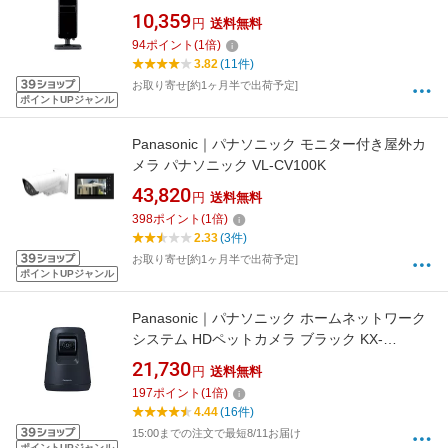
K [無線 /暗視対応]
10,359
円
送料無料
94
ポイント
(
1
倍)
3.82
(11件)
お取り寄せ[約1ヶ月半で出荷予定]
ポイントUPジャンル
Panasonic｜パナソニック モニター付き屋外カ
メラ パナソニック VL-CV100K
43,820
円
送料無料
398
ポイント
(
1
倍)
2.33
(3件)
お取り寄せ[約1ヶ月半で出荷予定]
ポイントUPジャンル
Panasonic｜パナソニック ホームネットワーク
システム HDペットカメラ ブラック KX-
HDN215-K [無線 /暗視対応]
21,730
円
送料無料
197
ポイント
(
1
倍)
4.44
(16件)
15:00までの注文で最短8/11お届け
ポイントUPジャンル