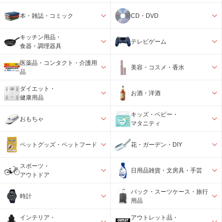
本・雑誌・コミック
CD・DVD
キッチン用品・
テレビゲーム
食器・調理器具
医薬品・コンタクト・介護用
美容・コスメ・香水
品
ダイエット・
お酒・洋酒
健康用品
キッズ・ベビー・
おもちゃ
マタニティ
ペットグッズ・ペットフード
花・ガーデン・DIY
スポーツ・
日用品雑貨・文房具・手芸
アウトドア
バック・スーツケース・旅行
時計
用品
インテリア・
アウトレット品・