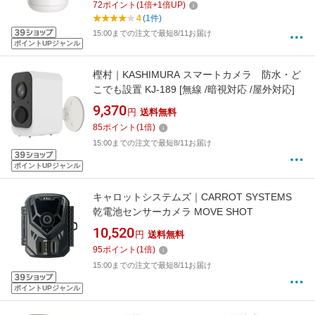
72
ポイント
(
1
倍+
1
倍UP)
4
(1件)
15:00までの注文で最短8/11お届け
ポイントUPジャンル
樫村｜KASHIMURA スマートカメラ 防水・ど
こでも設置 KJ-189 [無線 /暗視対応 /屋外対応]
9,370
円
送料無料
85
ポイント
(
1
倍)
15:00までの注文で最短8/11お届け
ポイントUPジャンル
キャロットシステムズ｜CARROT SYSTEMS
乾電池センサーカメラ MOVE SHOT
10,520
円
送料無料
95
ポイント
(
1
倍)
15:00までの注文で最短8/11お届け
ポイントUPジャンル