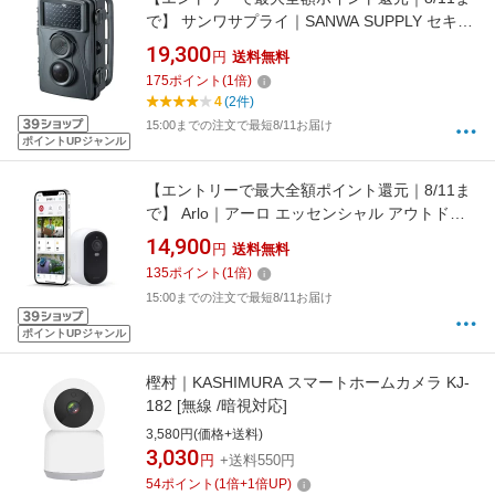
で】 サンワサプライ｜SANWA SUPPLY セキュ
リティカメラ グレー CMS-SC01GY
19,300
円
送料無料
175
ポイント
(
1
倍)
4
(2件)
15:00までの注文で最短8/11お届け
ポイントUPジャンル
【エントリーで最大全額ポイント還元｜8/11ま
で】 Arlo｜アーロ エッセンシャル アウトドア
セキュリティカメラ 2K 1台セット
14,900
円
送料無料
VMC3050100JPS [無線 /暗視対応]
135
ポイント
(
1
倍)
15:00までの注文で最短8/11お届け
ポイントUPジャンル
樫村｜KASHIMURA スマートホームカメラ KJ-
182 [無線 /暗視対応]
3,580円(価格+送料)
3,030
円
+送料550円
54
ポイント
(
1
倍+
1
倍UP)