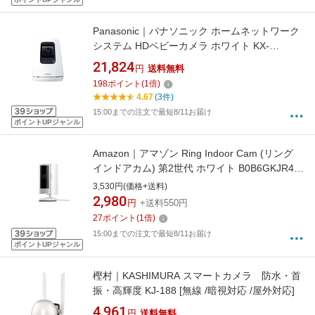
Panasonic｜パナソニック ホームネットワーク
システム HDベビーカメラ ホワイト KX-
HBC200-W [無線 /暗視対応]
21,824
円
送料無料
198
ポイント
(
1
倍)
4.67
(3件)
15:00までの注文で最短8/11お届け
ポイントUPジャンル
Amazon｜アマゾン Ring Indoor Cam (リング
インドアカム) 第2世代 ホワイト B0B6GKJR49
[無線 /暗視対応]
3,530円(価格+送料)
2,980
円
+送料550円
27
ポイント
(
1
倍)
15:00までの注文で最短8/11お届け
ポイントUPジャンル
樫村｜KASHIMURA スマートカメラ 防水・首
振・高輝度 KJ-188 [無線 /暗視対応 /屋外対応]
4,961
円
送料無料