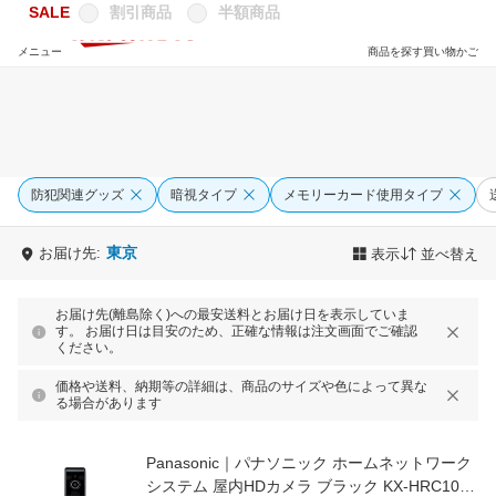
SALE
割引商品
半額商品
メニュー
商品を探す
買い物かご
防犯関連グッズ
暗視タイプ
メモリーカード使用タイプ
東京
お届け先:
表示
並べ替え
お届け先(離島除く)への最安送料とお届け日を表示していま
す。 お届け日は目安のため、正確な情報は注文画面でご確認
ください。
価格や送料、納期等の詳細は、商品のサイズや色によって異な
る場合があります
Panasonic｜パナソニック ホームネットワーク
システム 屋内HDカメラ ブラック KX-HRC100-