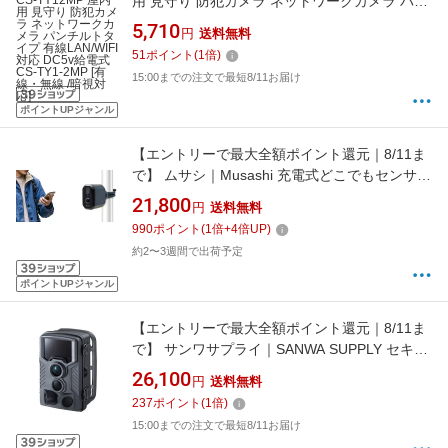
用 見守り 防犯カメラ ネットワークカメラ パン
チルトタイプ 有線LAN/WIFI対応 DC5v給電式
5,710
円
送料無料
CS-TY1-2MP [有線・無線 /暗視対応]
51
ポイント
(
1
倍)
15:00までの注文で最短8/11お届け
ポイントUPジャンル
【エントリーで最大全額ポイント還元｜8/11ま
で】 ムサシ｜Musashi 充電式どこでもセンサー
Wi-fiカメラ YC72
21,800
円
送料無料
990
ポイント
(
1
倍+
4
倍UP)
約2〜3週間で出荷予定
ポイントUPジャンル
【エントリーで最大全額ポイント還元｜8/11ま
で】 サンワサプライ｜SANWA SUPPLY セキュ
リティカメラ CMS-SC03GY
26,100
円
送料無料
237
ポイント
(
1
倍)
15:00までの注文で最短8/11お届け