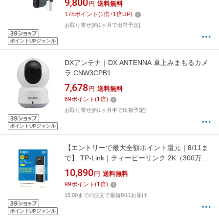
9,800
円
送料無料
178
ポイント
(
1
倍+
1
倍UP)
お取り寄せ[約1ヶ月で出荷予定]
ポイントUPジャンル
DXアンテナ｜DX ANTENNA 卓上みまもるカメ
ラ CNW3CPB1
7,678
円
送料無料
69
ポイント
(
1
倍)
お取り寄せ[約1ヶ月半で出荷予定]
ポイントUPジャンル
【エントリーで最大全額ポイント還元｜8/11ま
で】 TP-Link｜ティーピーリンク 2K（300万画
素） スマートドアホン スマートAI検知&通知 フ
10,890
円
送料無料
ルカラーナイトビジョン FOV160度広範囲視野
99
ポイント
(
1
倍)
角 microSDカード対応 IP65防水 双方向通話
15:00までの注文で最短8/11お届け
6400mAh充電式バッテリー内蔵 1年保証
TAPOD210
ポイントUPジャンル