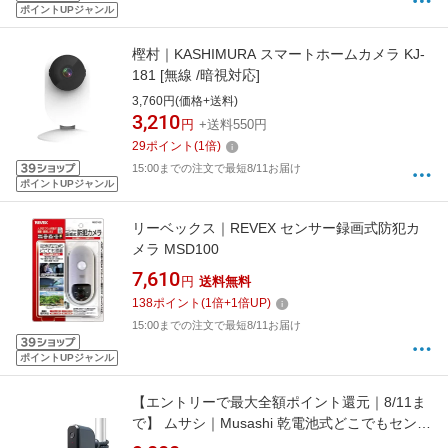
ポイントUPジャンル
樫村｜KASHIMURA スマートホームカメラ KJ-
181 [無線 /暗視対応]
3,760円(価格+送料)
3,210
円
+送料550円
29
ポイント
(
1
倍)
15:00までの注文で最短8/11お届け
ポイントUPジャンル
リーベックス｜REVEX センサー録画式防犯カ
メラ MSD100
7,610
円
送料無料
138
ポイント
(
1
倍+
1
倍UP)
15:00までの注文で最短8/11お届け
ポイントUPジャンル
【エントリーで最大全額ポイント還元｜8/11ま
で】 ムサシ｜Musashi 乾電池式どこでもセンサ
ーカメラ YC70