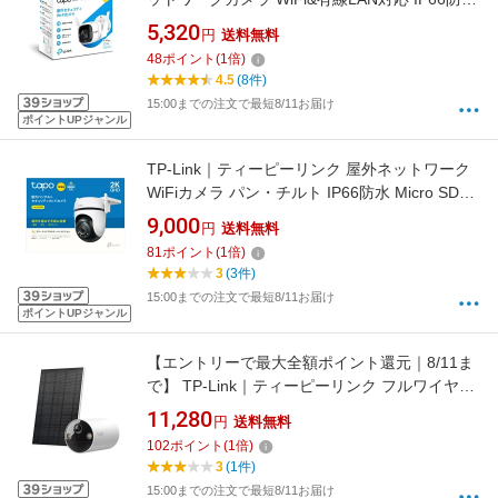
[暗視対応 /屋外対応]
5,320
円
送料無料
48
ポイント
(
1
倍)
4.5
(8件)
15:00までの注文で最短8/11お届け
ポイントUPジャンル
TP-Link｜ティーピーリンク 屋外ネットワーク
WiFiカメラ パン・チルト IP66防水 Micro SD対
応 C520WS [有線・無線 /暗視対応 /屋外対応]
9,000
円
送料無料
81
ポイント
(
1
倍)
3
(3件)
15:00までの注文で最短8/11お届け
ポイントUPジャンル
【エントリーで最大全額ポイント還元｜8/11ま
で】 TP-Link｜ティーピーリンク フルワイヤレ
スセキュリティカメラキット ソーラーパネル付
11,280
円
送料無料
き バッテリーWiFiカメラ TapoC410KIT
102
ポイント
(
1
倍)
3
(1件)
15:00までの注文で最短8/11お届け